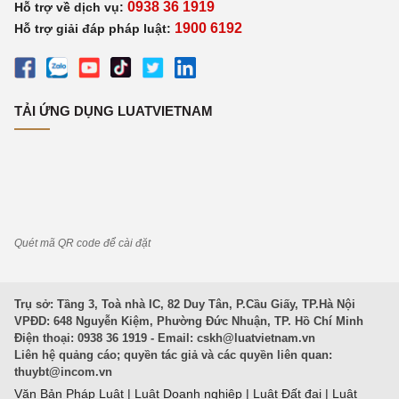
0938 36 1919
Hỗ trợ về dịch vụ:
1900 6192
Hỗ trợ giải đáp pháp luật:
TẢI ỨNG DỤNG LUATVIETNAM
Quét mã QR code để cài đặt
Trụ sở: Tầng 3, Toà nhà IC, 82 Duy Tân, P.Cầu Giấy, TP.Hà Nội
VPĐD: 648 Nguyễn Kiệm, Phường Đức Nhuận, TP. Hồ Chí Minh
Điện thoại: 0938 36 1919 - Email:
cskh@luatvietnam.vn
Liên hệ quảng cáo; quyền tác giả và các quyền liên quan:
thuybt@incom.vn
Văn Bản Pháp Luật
|
Luật Doanh nghiệp
|
Luật Đất đai
|
Luật