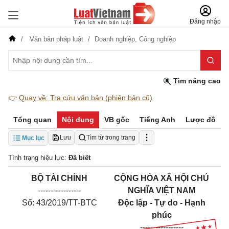
Đăng nhập
Văn bản pháp luật
Doanh nghiệp,
Công nghiệp
Tìm nâng cao
👉
Quay về: Tra cứu văn bản (phiên bản cũ)
Tổng quan
Nội dung
VB gốc
Tiếng Anh
Lược đồ
Lưu
Tìm từ trong trang
Mục lục
Tình trạng hiệu lực:
Đã biết
BỘ
TÀI CHÍNH
CỘ
NG HÒA
XÃ HỘI CHỦ
-----------------
NGHĨA VIỆT NAM
Số: 43/2019/TT-BTC
Độc lập - Tự do - Hạnh
phúc
-----------------