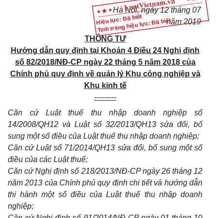
Hà Nộ
i, ngày 12
tháng
0
7
Hiệu lực: Đã biết
Tình trạng hiệu lực: Đã biết
năm 2019
THÔNG TƯ
Hướng dẫn quy định tại Khoản 4 Điều 24 Nghị định
số 82/2018/NĐ-CP ngày 22 tháng 5 năm 2018 của
Chính phủ quy định về quản lý Khu công nghiệp và
Khu kinh tế
---------
Căn cứ Luật thuế thu nhập doanh nghiệp số
14/2008/QH12 và Luật số 32/2013/QH13 sửa đổi, bổ
sung một số điều của Luật thuế thu nhập doanh nghiệp;
Căn cứ Luật số 71/2014/QH13 sửa đổi, bổ sung một số
điều của các Luật thuế;
Căn cứ Nghị định số 218/2013/NĐ-CP ngày 26 tháng 12
năm 2013 của Chính phủ quy định chi tiết và hướng dẫn
thi hành một số điều của Luật thuế thu nhập doanh
nghiệp;
Căn cứ Nghị định số 91/2014/NĐ-CP ngày 01 tháng 10