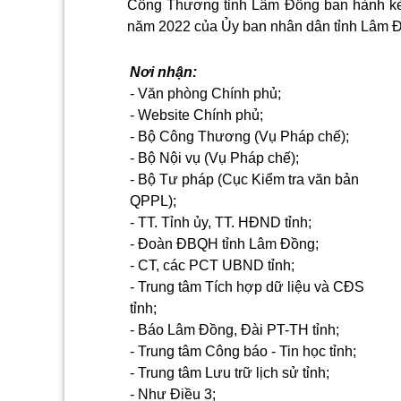
Công Thương tỉnh Lâm Đồng ban hành kè
năm 2022 của Ủy ban nhân dân tỉnh Lâm Đồ
Nơi nhận:
- Văn phòng Chính phủ;
- Website Chính phủ;
- Bộ Công Thương (Vụ Pháp chế);
- Bộ Nội vụ (Vụ Pháp chế);
- Bộ Tư pháp (Cục Kiểm tra văn bản
QPPL);
- TT. Tỉnh ủy, TT. HĐND tỉnh;
- Đoàn ĐBQH tỉnh Lâm Đồng;
- CT, các PCT UBND tỉnh;
- Trung tâm Tích hợp dữ liệu và CĐS
tỉnh;
- Báo Lâm Đồng, Đài PT-TH tỉnh;
- Trung tâm Công báo - Tin học tỉnh;
- Trung tâm Lưu trữ lịch sử tỉnh;
- Như Điều 3;