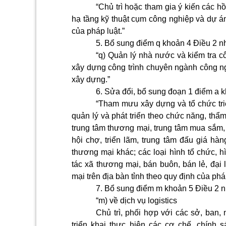
“Chủ trì hoặc tham gia ý kiến các h
hạ tầng kỹ thuật cụm công nghiệp và dự á
của pháp luật.”
5. Bổ sung điểm q khoản 4 Điều 2 n
“q) Quản lý nhà nước và kiểm tra c
xây dựng công trình chuyên ngành công ngh
xây dựng.”
6. Sửa đổi, bổ sung đoạn 1 điểm a 
“Tham mưu xây dựng và tổ chức triể
quản lý và phát triển theo chức năng, thẩ
trung tâm thương mại, trung tâm mua sắm, 
hội chợ, triển lãm, trung tâm đấu giá hàn
thương mại khác; các loại hình tổ chức,
tác xã thương mại, bán buôn, bán lẻ, đạ
mại trên địa bàn tỉnh theo quy định của pháp
7. Bổ sung điểm m khoản 5 Điều 2 n
“m) về dịch vụ logistics
Chủ trì, phối hợp với các sở, ban
triển khai thực hiện các cơ chế, chính s