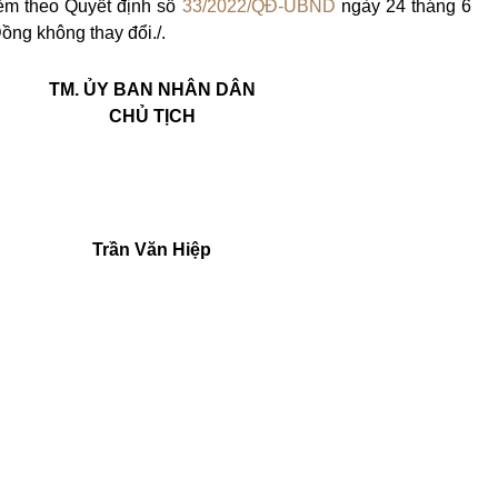
m theo Quyết định số
33/2022/QĐ-UBND
ngày 24 tháng 6
ng không thay đổi./.
TM. ỦY BAN NHÂN DÂN
CHỦ TỊCH
Trần Văn Hiệp