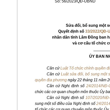
Số: 56/2023/QĐ-UBND
Sửa đổi, bổ sung một s
Quyết định số
33/2022/QĐ
nhân dân tỉnh Lâm Đồng ban h
và cơ cấu tổ chức 
_______
ỦY BAN N
Căn cứ
Luật Tổ chức chính quyền 
Căn cứ
Luật sửa đổi, bổ sung một 
quyền địa phương
ngày 22 tháng 11 năm 2
Căn cứ Nghị định số
24/2014/NĐ-
chức các cơ quan chuyên môn thuộc Ủy ban
Căn cứ Nghị định số
107/2020/NĐ
sung một số điều của Nghị định số
24/201
tổ chức các cơ quan chuyên môn thuộc Ủy b