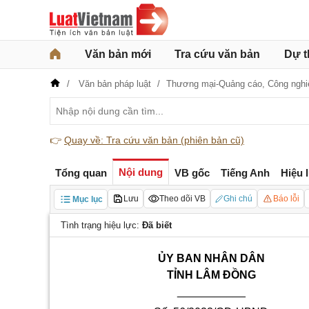
Văn bản mới
Tra cứu văn bản
Dự t
Văn bản pháp luật
Thương mại-Quảng cáo,
Công nghi
👉
Quay về: Tra cứu văn bản (phiên bản cũ)
Nội dung
Tổng quan
VB gốc
Tiếng Anh
Hiệu 
Lưu
Theo dõi VB
Ghi chú
Báo lỗi
Mục lục
Tình trạng hiệu lực:
Đã biết
ỦY BAN NHÂN DÂN
TỈNH LÂM ĐỒNG
___________