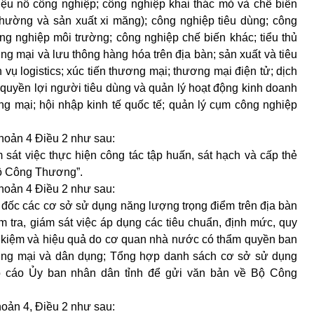
 liệu nổ công nghiệp; công nghiệp khai thác mỏ và chế biến
thường và sản xuất xi măng); công nghiệp tiêu dùng; công
ng nghiệp môi trường; công nghiệp chế biến khác; tiểu thủ
g mại và lưu thông hàng hóa trên địa bàn; sản xuất và tiêu
vụ logistics; xúc tiến thương mại; thương mại điện tử; dịch
 quyền lợi người tiêu dùng và quản lý hoạt động kinh doanh
g mại; hội nhập kinh tế quốc tế; quản lý cụm công nghiệp
khoản 4 Điều 2 như sau:
 sát việc thực hiện công tác tập huấn, sát hạch và cấp thẻ
Bộ Công Thương”.
khoản 4 Điều 2 như sau:
n đốc các cơ sở sử dụng năng lượng trọng điểm trên địa bàn
 tra, giám sát việc áp dụng các tiêu chuẩn, định mức, quy
t kiệm và hiệu quả do cơ quan nhà nước có thẩm quyền ban
ương mại và dân dụng; Tổng hợp danh sách cơ sở sử dụng
áo cáo Ủy ban nhân dân tỉnh để gửi văn bản về Bộ Công
hoản 4, Điều 2 như sau: