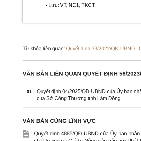
- Lưu: VT, NC1, TKCT.
Từ khóa liên quan:
Quyết định 33/2022/QĐ-UBND
,
VĂN BẢN LIÊN QUAN QUYẾT ĐỊNH 56/202
Quyết định 04/2025/QĐ-UBND của Ủy ban nhân
01
của Sở Công Thương tỉnh Lâm Đồng
VĂN BẢN CÙNG LĨNH VỰC
Quyết định 4885/QĐ-UBND của Ủy ban nhân 
chất lượng và Giá trị Nông sản gắn với Phát 