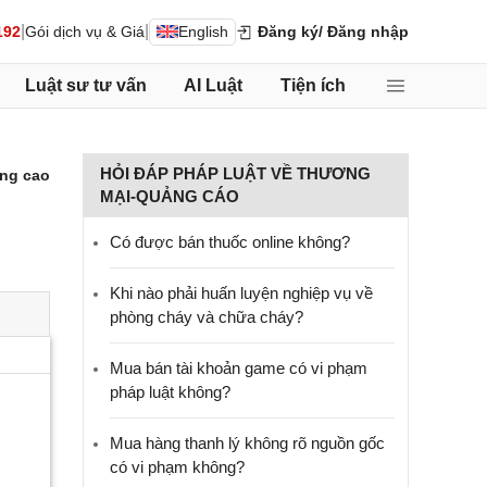
|
|
192
Gói dịch vụ & Giá
English
Đăng ký
/ Đăng nhập
Luật sư tư vấn
AI Luật
Tiện ích
HỎI ĐÁP PHÁP LUẬT VỀ THƯƠNG
ng cao
MẠI-QUẢNG CÁO
Có được bán thuốc online không?
Khi nào phải huấn luyện nghiệp vụ về
phòng cháy và chữa cháy?
Mua bán tài khoản game có vi phạm
pháp luật không?
Mua hàng thanh lý không rõ nguồn gốc
có vi phạm không?