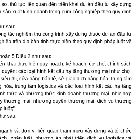
ồ sơ, thủ tục liên quan đến triển khai dự án đầu tư xây dựng
n sản xuất kinh doanh trong cụm công nghiệp theo quy định
hư sau:
ông tác nghiệm thu công trình xây dựng thuộc dự án đầu tư
iệp trên địa bàn tỉnh thực hiện theo quy định pháp luật về
khoản 5 Điều 2 như sau:
n khai thực hiện quy hoạch, kế hoạch, cơ chế, chính sách
m quyền: các loại hình kết cấu hạ tầng thương mại như chợ,
siêu thị, cửa hàng bán lẻ, sở giao dịch hàng hóa, trung tâm
g hóa, trung tâm logistics và các loại hình kết cấu hạ tầng
 hình thức và phương thức kinh doanh thương mại, như hợp
i lý thương mại, nhượng quyền thương mại, dịch vụ thương
 luật;”
hư sau:
, ngành và đơn vị liên quan tham mưu xây dựng và tổ chức
ách, pháp luật, phương án phát triển dịch vụ logistics và