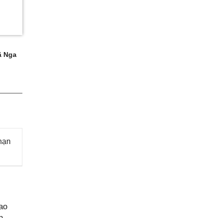
 Nga
hạn
ao
n