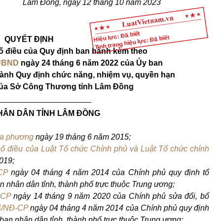
Lâm Đồng, ngày 12 tháng 10 năm 2023
Hiệu lực: Đã biết
Tình trạng hiệu lực: Đã biết
QUYẾT ĐỊNH
ố điều của Quy định ban hành kèm theo
-UBND
ngày 24 tháng 6 năm 2022 của Ủy ban
ành Quy định chức năng, nhiệm vụ, quyền hạn
của Sở Công Thương tỉnh Lâm Đồng
_____________________
HÂN DÂN TỈNH LÂM ĐỒNG
địa phương
ngày 19 tháng 6 năm 2015;
số điều của Luật Tổ chức Chính phủ và Luật Tổ chức chính
019;
CP
ngày 04 tháng 4 năm 2014 của Chính phủ quy định tổ
 nhân dân tỉnh, thành phố trực thuộc Trung ương;
-CP
ngày 14 tháng 9 năm 2020 của Chính phủ sửa đổi, bổ
4/NĐ-CP
ngày 04 tháng 4 năm 2014 của Chính phủ quy định
an nhân dân tỉnh, thành phố trực thuộc Trung ương;