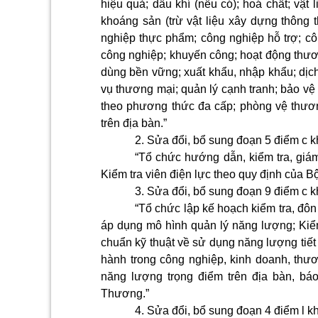
hiệu quả; dầu khí (nếu có); hoá chất; vật
khoáng sản (trừ vật liệu xây dựng thông 
nghiệp thực phẩm; công nghiệp hỗ trợ; cô
công nghiệp; khuyến công; hoạt động thươn
dùng bền vững; xuất khẩu, nhập khẩu; dịch 
vụ thương mại; quản lý cạnh tranh; bảo vệ
theo phương thức đa cấp; phòng vệ thươn
trên địa bàn.”
2. Sửa đổi, bổ sung đoạn 5 điểm c 
“Tổ chức hướng dẫn, kiểm tra, giám
Kiểm tra viên điện lực theo quy định của 
3. Sửa đổi, bổ sung đoạn 9 điểm c 
“Tổ chức lập kế hoạch kiểm tra, đô
áp dụng mô hình quản lý năng lượng; Kiểm
chuẩn kỹ thuật về sử dụng năng lượng tiế
hành trong công nghiệp, kinh doanh, th
năng lượng trọng điểm trên địa bàn, b
Thương.”
4. Sửa đổi, bổ sung đoạn 4 điểm l k