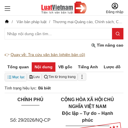
Đăng nhập
Văn bản pháp luật
Thương mại-Quảng cáo,
Chính sách,
Công nghiệp
Tìm nâng cao
👉
Quay về: Tra cứu văn bản (phiên bản cũ)
Tổng quan
Nội dung
VB gốc
Tiếng Anh
Lược đồ
Lưu
Tìm từ trong trang
Mục lục
Tình trạng hiệu lực:
Đã biết
CHÍNH PHỦ
CỘNG HÒA XÃ HỘI CHỦ
_______
NGHĨA VIỆT NAM
Độc lập – Tự do – Hạnh
Số: 29/2026/NQ-CP
phúc
_________________