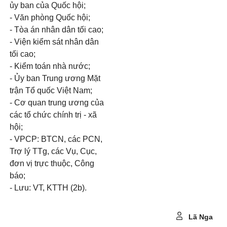
ủy ban của Quốc hội;
- Văn phòng Quốc hội;
- Tòa án nhân dân tối cao;
- Viện kiểm sát nhân dân
tối cao;
- Kiểm toán nhà nước;
- Ủy ban Trung ương Mặt
trận Tổ quốc Việt Nam;
- Cơ quan trung ương của
các tổ chức chính trị - xã
hội;
- VPCP: BTCN, các PCN,
Trợ lý TTg, các Vụ, Cục,
đơn vị trực thuộc, Công
báo;
- Lưu: VT, KTTH (2b).
Lã Nga