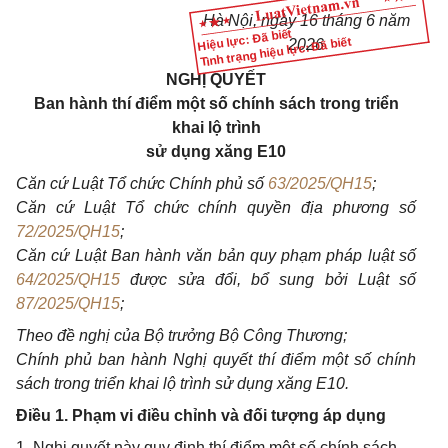
Hà Nội, ngày 16 tháng 6 năm
Hiệu lực: Đã biết
Tình trạng hiệu lực: Đã biết
2026
NGHỊ QUYẾT
Ban hành thí điểm một số chính sách trong triển
khai lộ trình
sử dụng xăng E10
Căn cứ Luật Tổ chức Chính phủ số
63/2025/QH15
;
Căn cứ Luật Tổ chức chính quyền địa phương số
72/2025/QH15
;
Căn cứ Luật Ban hành văn bản quy phạm pháp luật số
64/2025/QH15
được sửa đổi, bổ sung bởi Luật số
87/2025/QH15
;
Theo đề nghị của Bộ trưởng Bộ Công Thương;
Chính phủ ban hành Nghị quyết thí điểm một số chính
sách trong triển khai lộ trình sử dụng xăng E10.
Điều 1. Phạm vi điều chỉnh và đối tượng áp dụng
1. Nghị quyết này quy định thí điểm một số chính sách