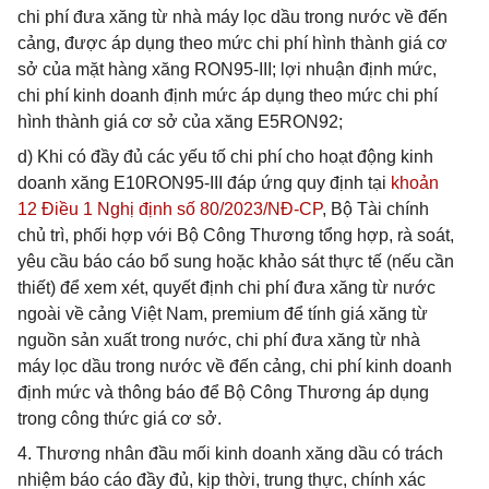
chi phí đưa xăng từ nhà máy lọc dầu trong nước về đến
cảng, được áp dụng theo mức chi phí hình thành giá cơ
sở của mặt hàng xăng RON95-III; lợi nhuận định mức,
chi phí kinh doanh định mức áp dụng theo mức chi phí
hình thành giá cơ sở của xăng E5RON92;
d) Khi có đầy đủ các yếu tố chi phí cho hoạt động kinh
doanh xăng E10RON95-III đáp ứng quy định tại
khoản
12 Điều 1 Nghị định số 80/2023/NĐ-CP
, Bộ Tài chính
chủ trì, phối hợp với Bộ Công Thương tổng hợp, rà soát,
yêu cầu báo cáo bổ sung hoặc khảo sát thực tế (nếu cần
thiết) để xem xét, quyết định chi phí đưa xăng từ nước
ngoài về cảng Việt Nam, premium để tính giá xăng từ
nguồn sản xuất trong nước, chi phí đưa xăng từ nhà
máy lọc dầu trong nước về đến cảng, chi phí kinh doanh
định mức và thông báo để Bộ Công Thương áp dụng
trong công thức giá cơ sở.
4. Thương nhân đầu mối kinh doanh xăng dầu có trách
nhiệm báo cáo đầy đủ, kịp thời, trung thực, chính xác