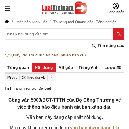
Đăng nhập
Văn bản pháp luật
Thương mại-Quảng cáo,
Công nghiệp
Tìm nâng cao
👉
Quay về: Tra cứu văn bản (phiên bản cũ)
Tổng quan
Nội dung
VB gốc
Tiếng Anh
Lược đồ
Lưu
Theo dõi VB
Tình trạng hiệu lực:
Đã biết
Công văn 5009/BCT-TTTN của Bộ Công Thương về
việc thông báo điều hành giá bán xăng dầu
Văn bản này đang cập nhật nội dung.
Mời quý khách xem nội dung
văn bản dưới dạng file