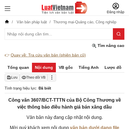
Đăng nhập
Văn bản pháp luật
Thương mại-Quảng cáo,
Công nghiệp
Tìm nâng cao
👉
Quay về: Tra cứu văn bản (phiên bản cũ)
Tổng quan
Nội dung
VB gốc
Tiếng Anh
Lược đồ
Lưu
Theo dõi VB
Tình trạng hiệu lực:
Đã biết
Công văn 3607/BCT-TTTN của Bộ Công Thương về
việc thông báo điều hành giá bán xăng dầu
Văn bản này đang cập nhật nội dung.
Mời quý khách xem nội dung
văn bản dưới dạng file