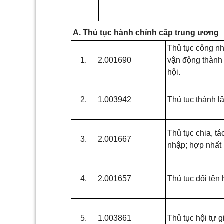
A. Thủ tục hành chính cấp trung ương
Thủ tục công n
1.
2.001690
vận động thành
hội.
2.
1.003942
Thủ tục thành lậ
Thủ tục chia, tá
3.
2.001667
nhập; hợp nhất 
4.
2.001657
Thủ tục đổi tên 
5.
1.003861
Thủ tục hội tự gi