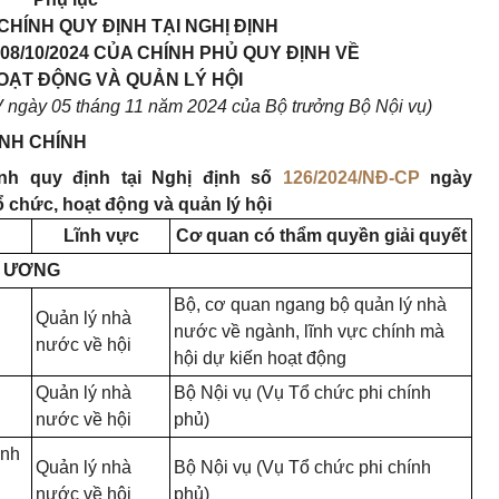
HÍNH QUY ĐỊNH TẠI NGHỊ ĐỊNH
08/10/2024 CỦA CHÍNH PHỦ QUY ĐỊNH VỀ
OẠT ĐỘNG VÀ QUẢN LÝ HỘI
V ngày 05 tháng 11 năm 2024
của Bộ trưởng Bộ Nội vụ)
ÀNH CHÍNH
nh quy định tại Nghị định số
126/2024/NĐ-CP
ngày
ổ chức, hoạt động và quản lý hội
Lĩnh vực
Cơ quan có thẩm quyền giải quyết
G ƯƠNG
Bộ, cơ quan ngang bộ quản lý nhà
Quản lý nhà
nước về ngành, lĩnh vực chính mà
nước về hội
hội dự kiến hoạt động
Quản lý nhà
Bộ Nội vụ (Vụ Tổ chức phi chính
nước về hội
phủ)
ành
Quản lý nhà
Bộ Nội vụ (Vụ Tổ chức phi chính
nước về hội
phủ)