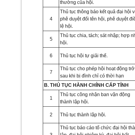
thường của hội.
Thủ tục thông báo kết quả đại hội 
4
phê duyệt đổi tên hội, phê duyệt đi
lệ hội.
Thủ tục chia, tách; sát nhập; hợp n
5
hội.
6
Thủ tục hội tự giải thể.
Thủ tục cho phép hội hoạt động trở 
7
sau khi bị đình chỉ có thời hạn
B. THỦ TỤC HÀNH CHÍNH CẤP TỈNH
Thủ tục công nhận ban vận động
1
thành lập hội.
2
Thủ tục thành lập hội.
Thủ tục báo cáo tổ chức đại hội th
3
lập, đại hội nhiệm kỳ, đại hội bất