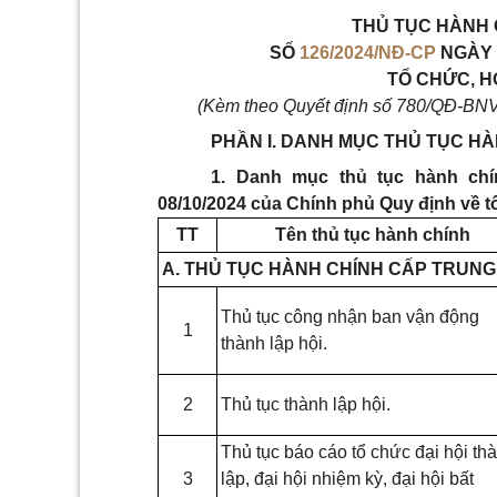
THỦ TỤC HÀNH C
SỐ
126/2024/NĐ-CP
NGÀY 
TỔ CHỨC, H
(Kèm theo Quyết định số 780/QĐ-BN
PHẦN I. DANH MỤC THỦ TỤC H
1. Danh mục thủ tục hành chí
08/10/2024 của Chính phủ Quy định về t
TT
Tên thủ tục hành chính
A. THỦ TỤC HÀNH CHÍNH CẤP TRUN
Thủ tục công nhận ban vận động
1
thành lập hội.
2
Thủ tục thành lập hội.
Thủ tục báo cáo tổ chức đại hội th
3
lập, đại hội nhiệm kỳ, đại hội bất