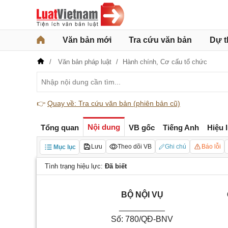
Văn bản mới
Tra cứu văn bản
Dự t
Văn bản pháp luật
Hành chính,
Cơ cấu tổ chức
👉
Quay về: Tra cứu văn bản (phiên bản cũ)
Nội dung
Tổng quan
VB gốc
Tiếng Anh
Hiệu 
Lưu
Theo dõi VB
Ghi chú
Báo lỗi
Mục lục
Tình trạng hiệu lực:
Đã biết
BỘ NỘI VỤ
__________
Số: 780/QĐ-BNV