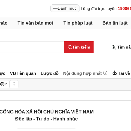
|
Danh mục
Tổng đài trực tuyến
19006
hảo
Tin văn bản mới
Tin pháp luật
Bản tin luật
Tìm kiếm
Tìm nâ
lực
VB liên quan
Lược đồ
Nội dung hợp nhất
Tải về
In
CỘNG HÒA XÃ HỘI CHỦ NGHĨA VIỆT NAM
Độc lập - Tự do - Hạnh phúc
______________________