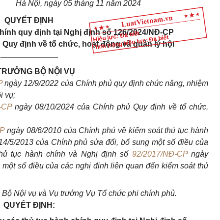
Hà Nội, ngày 05 tháng 11 năm 2024
QUY
Ế
T ĐỊNH
chính quy định tại Nghị định số 126/2024/NĐ-CP
Hiệu lực: Đã biết
Tình trạng hiệu lực: Đã biết
Quy định về tổ chức, hoạt động và quản lý hội
_____________
TRƯỞNG BỘ NỘI VỤ
P
ngày 12/9/2022 của Chính phủ quy định chức năng, nhiệm
i vụ;
-CP
ngày 08/10/2024 của Chính phủ Quy định về tổ chức,
CP
ngày 08/6/2010 của Ch
í
nh phủ về kiểm soát thủ tục hành
4/5/2013 của Chính phủ sửa đổi, bổ sung một số điều của
thủ tục hành ch
í
nh và Nghị định số
92/2017/NĐ-CP
ngày
một số điều của các nghị định liên quan đến kiểm soát thủ
Bộ Nội vụ và Vụ trưởng Vụ Tổ chức ph
i
chính phủ.
Q
UYẾ
T ĐỊNH: