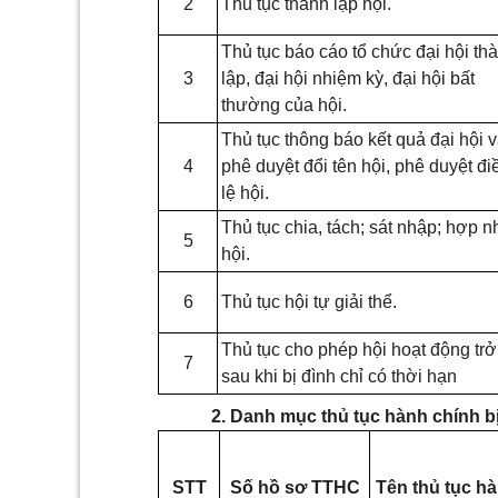
2
Thủ tục thành lập hội.
Thủ tục báo cáo tổ chức đại hội th
3
lập, đại hội nhiệm kỳ, đại hội bất
thường của hội.
Thủ tục thông báo kết quả đại hội 
4
phê duyệt đổi tên hội, phê duyệt đi
lệ hội.
Thủ tục chia, tách; sát nhập; hợp n
5
hội.
6
Thủ tục hội tự giải thể.
Thủ tục cho phép hội hoạt động trở 
7
sau khi bị đình chỉ có thời hạn
2. Danh mục thủ tục hành chính b
STT
Số hồ sơ TTHC
Tên thủ tục h