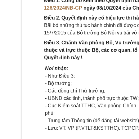
Điều 1. Công bố kèm theo Quyết định này
126/2024/NĐ-CP
ngày 08/10/2024 của Chí
Điều 2. Quyết định này có hiệu lực thi h
Bãi bỏ những thủ tục hành chính đã được c
15/7/2015 của Bộ trưởng Bộ Nội vụ trái với 
Điều 3. Chánh Văn phòng Bộ, Vụ trưởng
thuộc và trực thuộc Bộ, các cơ quan, tổ
Quyết định này./.
Nơi nhận:
- Như Điều 3;
- Bộ trưởng;
- Các đồng chí Thứ trưởng;
- UBND các tỉnh, thành phố trực thuộc TW;
- Cục Kiểm soát TTHC, Văn phòng Chính
phủ;
- Trung tâm Thông tin (để đăng tải website)
- Lưu: VT, VP (P.VTLT&KSTTHC), TCPCP