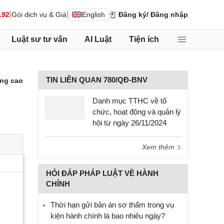
|
|
192
Gói dịch vụ & Giá
English
Đăng ký
/ Đăng nhập
Luật sư tư vấn
AI Luật
Tiện ích
TIN LIÊN QUAN 780/QĐ-BNV
ng cao
Danh mục TTHC về tổ
chức, hoạt động và quản lý
hội từ ngày 26/11/2024
Xem thêm
HỎI ĐÁP PHÁP LUẬT VỀ HÀNH
CHÍNH
Thời hạn gửi bản án sơ thẩm trong vụ
kiện hành chính là bao nhiêu ngày?