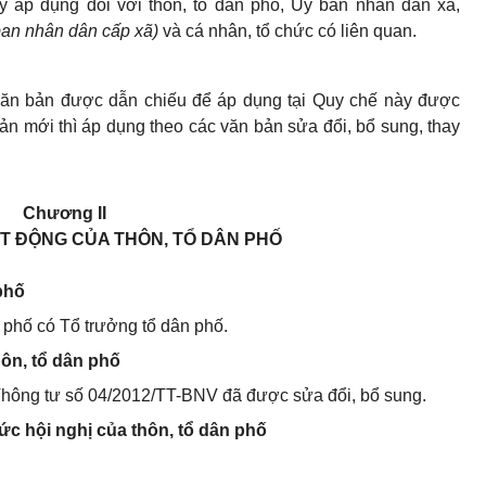
y áp dụng đối với thôn, tổ dân phố, Ủy ban nhân dân xã,
ban nhân dân cấp xã)
và cá nhân, tổ chức có liên quan.
c văn bản được dẫn chiếu để áp dụng tại Quy chế này được
ản mới thì áp dụng theo các văn bản sửa đổi, bổ sung, thay
Chương II
T ĐỘNG CỦA THÔN, TỔ DÂN PHỐ
phố
 phố có Tổ trưởng tổ dân phố.
hôn, tổ dân phố
5 Thông tư số 04/2012/TT-BNV
đã được sửa đổi, bổ sung.
hức hội nghị của thôn, tổ dân phố