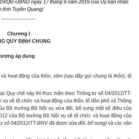
2019/QĐ-UBND ngày 17 tháng 9 năm 2019 của Ủy ban nhân
n tỉnh Tuyên Quang
)
____________
Chương I
G QUY ĐỊNH CHUNG
i tượng áp dụng
c và hoạt động của thôn, xóm
(sau đây gọi chung là thôn)
, tổ
ại Quy chế này thì thực hiện theo Thông tư số 04/2012/TT-
vụ về tổ chức và hoạt động của thôn, tổ dân phố và Thông
ủa Bộ trưởng Bộ Nội vụ sửa đổi, bổ sung một số điều của
012 của Bộ trưởng Bộ Nội vụ về tổ chức và hoạt động của
g tư số 04/2012/TT-BNV đã được sửa đổi, bổ sung)
và các văn