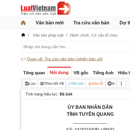
Văn bản mới
Tra cứu văn bản
Dự t
Văn bản pháp luật
Hành chính,
Cơ cấu tổ chức
👉
Quay về: Tra cứu văn bản (phiên bản cũ)
Nội dung
Tổng quan
VB gốc
Tiếng Anh
Hiệu 
Lưu
Theo dõi VB
Ghi chú
Báo lỗi
In
Tình trạng hiệu lực:
Đã biết
ỦY BAN NHÂN DÂN
TỈNH TUYÊN QUANG
_____________
Số: 24/2019/QĐ-UBND