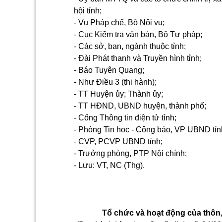
hội tỉnh;
- Vụ Pháp chế, Bộ Nội vụ;
- Cục Kiểm tra văn bản, Bộ Tư pháp;
- Các sở, ban, ngành thuộc tỉnh;
- Đài Phát thanh và Truyền hình tỉnh;
- Báo Tuyên Quang;
- Như Điều 3 (thi hành);
- TT Huyện ủy; Thành ủy;
- TT HĐND, UBND huyện, thành phố;
- Cổng Thông tin điện tử tỉnh;
- Phòng Tin học - Công báo, VP UBND tỉn
- CVP, PCVP UBND tỉnh;
- Trưởng phòng, PTP Nội chính;
- Lưu: VT, NC (Thg).
Tổ chức và hoạt động của thôn,