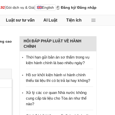
|
|
192
Gói dịch vụ & Giá
English
Đăng ký
/ Đăng nhập
Luật sư tư vấn
AI Luật
Tiện ích
HỎI ĐÁP PHÁP LUẬT VỀ HÀNH
ng cao
CHÍNH
Thời hạn gửi bản án sơ thẩm trong vụ
kiện hành chính là bao nhiêu ngày?
Hồ sơ khởi kiện hành vi hành chính
thiếu tài liệu thì có bị trả lại hay không?
Xử lý các cơ quan Nhà nước không
cung cấp tài liệu cho Tòa án như thế
nào?