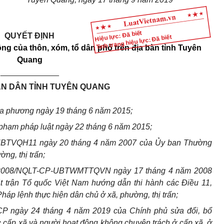
Hiệu lực: Đã biết
QUYẾT ĐỊNH
Tình trạng hiệu lực: Đã biết
ng của thôn, xóm, tổ dân phố trên địa bàn tỉnh Tuyên
Quang
_____________
N DÂN TỈNH TUYÊN QUANG
ịa phương ngày 19 tháng 6 năm 2015;
phạm pháp luật ngày 22 tháng 6 năm 2015;
UBTVQH11 ngày 20 tháng 4 năm 2007 của Ủy ban Thường
ng, thị trấn;
09/2008/NQLT-CP-UBTWMTTQVN ngày 17 tháng 4 năm 2008
 trận Tổ quốc Việt Nam hướng dẫn thi hành các Điều 11,
háp lệnh thực hiện dân chủ ở xã, phường, thị trấn;
CP ngày 24 tháng 4 năm 2019 của Chính phủ sửa đổi, bổ
 cấp xã và người hoạt động không chuyên trách ở cấp xã, ở