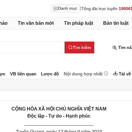
|
Danh mục
Tổng đài trực tuyến
19006
hảo
Tin văn bản mới
Tin pháp luật
Bản tin luật
Tìm kiếm
Tìm nâ
lực
VB liên quan
Lược đồ
Nội dung hợp nhất
Tải về
CỘNG HÒA XÃ HỘI CHỦ NGHĨA VIỆT NAM
Độc lập - Tự do - Hạnh phúc
__________________________
Tuyên Quang, ngày 17 tháng 9 năm 2019