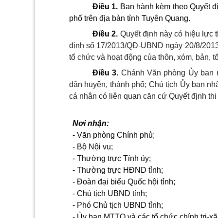
Điều 1.
Ban hành kèm theo Quyết địn
phố trên địa bàn tỉnh Tuyên Quang.
Điều 2.
Quyết định này có hiệu lực 
định số 17/2013/QĐ-UBND ngày 20/8/2013
tổ chức và hoạt động của thôn, xóm, bản, t
Điều 3.
Chánh Văn phòng Ủy ban n
dân huyện, thành phố; Chủ tịch Ủy ban nhâ
cá nhân có liên quan căn cứ Quyết định thi 
Nơi nhận:
- Văn phòng Chính phủ;
- Bộ Nội vụ;
- Thường trực Tỉnh ủy;
- Thường trực HĐND tỉnh;
- Đoàn đại biểu Quốc hội tỉnh;
- Chủ tịch UBND tỉnh;
- Phó Chủ tịch UBND tỉnh;
- Ủy ban MTTQ và các tổ chức chính trị-xã