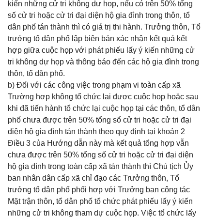
kiến những cử tri không dự họp, nếu có trên 50% tổng
số cử tri hoặc cử tri đại diện hộ gia đình trong thôn, tổ
dân phố tán thành thì có giá trị thi hành. Trưởng thôn, Tổ
trưởng tổ dân phố lập biên bản xác nhận kết quả kết
hợp giữa cuộc họp với phát phiếu lấy ý kiến những cử
tri không dự họp và thông báo đến các hộ gia đình trong
thôn, tổ dân phố.
b) Đối với các công việc trong phạm vi toàn cấp xã
Trường hợp không tổ chức lại được cuộc họp hoặc sau
khi đã tiến hành tổ chức lại cuộc họp tại các thôn, tổ dân
phố chưa được trên 50% tổng sổ cử tri hoặc cử tri đại
diện hộ gia đình tán thành theo quy định tại khoản 2
Điều 3 của Hướng dẫn này mà kết quả tổng hợp vẫn
chưa được trên 50% tổng số cử tri hoặc cử tri đại diện
hộ gia đình trong toàn cấp xã tán thành thì Chủ tịch Ủy
ban nhân dân cấp xã chỉ đạo các Trưởng thôn, Tổ
trưởng tổ dân phố phối hợp với Trưởng ban công tác
Mặt trận thôn, tổ dân phố tổ chức phát phiếu lấy ý kiến
những cử tri không tham dự cuộc họp. Việc tổ chức lấy