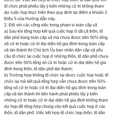
tổ chức phát phiếu lấy ý kiến những cử tri không tham
dự cuộc họp thực hiện theo quy định tại điểm a khoản 2
Điều 5 của Hướng dẫn này.
2. Đối với các công việc trong phạm vi toàn cấp xã
a) Sau khi tổng hợp kết quả cuộc họp ở tất cả thôn, tổ
dân phố trong toàn cấp xã mà chưa được trên 50% tổng
số cử tri hoặc cử tri đại diện hộ gia đình trong toàn cấp
xã tán thành thì Chủ tịch Ủy ban nhân dân cấp xã yêu
cầu tổ chức lại cuộc họp ở những thôn, tổ dân phố chưa
được trên 50% tổng số cử tri hoặc cử tri đại diện hộ gia
đình trong thôn, tổ dân phố tán thành;
b) Trường hợp không tổ chức lại được cuộc họp hoặc tổ
chức lại mà kết quả tổng hợp vẫn chưa được trên 50%
tổng số cử tri hoặc cử tri đại diện hộ gia đình trong toàn
cấp xã tán thành thì tiến hành phát phiếu lấy ý kiến
những cử tri hoặc cử tri đại diện hộ gia đình không tham
dự họp để tổng hợp chung vào kết quả cuộc họp ở các
thôn, tổ dân phố. Việc kết hợp tổ chức họp thôn, tổ dân