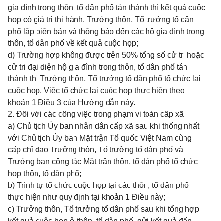
gia đình trong thôn, tổ dân phố tán thành thì kết quả cuộc
họp có giá trị thi hành. Trưởng thôn, Tổ trưởng tổ dân
phố lập biên bản và thông báo đến các hộ gia đình trong
thôn, tổ dân phố về kết quả cuộc họp;
d) Trường hợp không được trên 50% tổng số cử tri hoặc
cử tri đại diện hộ gia đình trong thôn, tổ dân phố tán
thành thì Trưởng thôn, Tổ trưởng tổ dân phố tổ chức lại
cuộc họp. Việc tổ chức lại cuộc họp thực hiện theo
khoản 1 Điều 3 của Hướng dẫn này.
2. Đối với các công việc trong phạm vi toàn cấp xã
a) Chủ tịch Ủy ban nhân dân cấp xã sau khi thống nhất
với Chủ tịch Ủy ban Mặt trận Tổ quốc Việt Nam cùng
cấp chỉ đạo Trưởng thôn, Tổ trưởng tổ dân phố và
Trưởng ban công tác Mặt trận thôn, tổ dân phố tổ chức
họp thôn, tổ dân phố;
b) Trình tự tổ chức cuộc họp tại các thôn, tổ dân phố
thực hiện như quy định tại khoản 1 Điều này;
c) Trưởng thôn, Tổ trưởng tổ dân phố sau khi tổng hợp
kết quả cuộc họp ở thôn, tổ dân phố, gửi kết quả đến