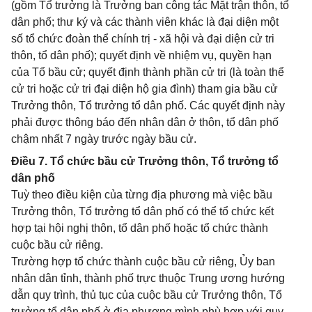
(gồm Tổ trưởng là Trưởng ban công tác Mặt trận thôn, tổ
dân phố; thư ký và các thành viên khác là đại diện một
số tổ chức đoàn thể chính trị - xã hội và đại diện cử tri
thôn, tổ dân phố); quyết định về nhiệm vụ, quyền hạn
của Tổ bầu cử; quyết định thành phần cử tri (là toàn thể
cử tri hoặc cử tri đại diện hộ gia đình) tham gia bầu cử
Trưởng thôn, Tổ trưởng tổ dân phố. Các quyết định này
phải được thông báo đến nhân dân ở thôn, tổ dân phố
chậm nhất 7 ngày trước ngày bầu cử.
Điều 7. Tổ chức bầu cử Trưởng thôn, Tổ trưởng tổ
dân phố
Tuỳ theo điều kiện của từng địa phương mà việc bầu
Trưởng thôn, Tổ trưởng tổ dân phố có thể tổ chức kết
hợp tại hội nghị thôn, tổ dân phố hoặc tổ chức thành
cuộc bầu cử riêng.
Trường hợp tổ chức thành cuộc bầu cử riêng, Ủy ban
nhân dân tỉnh, thành phố trực thuộc Trung ương hướng
dẫn quy trình, thủ tục của cuộc bầu cử Trưởng thôn, Tổ
trưởng tổ dân phố ở địa phương mình phù hợp với quy