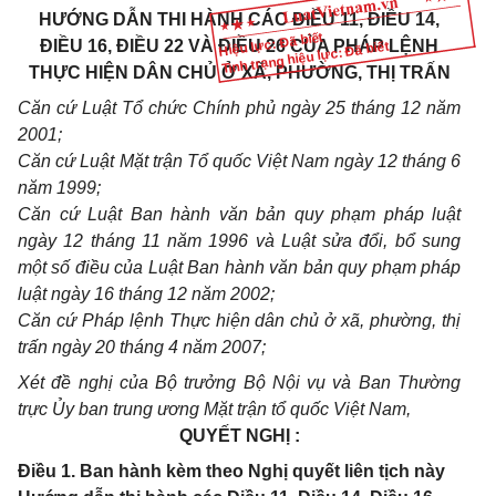
HƯỚNG DẪN THI HÀNH CÁC ĐIỀU 11, ĐIỀU 14,
Hiệu lực: Đã biết
ĐIỀU 16, ĐIỀU 22 VÀ ĐIỀU 26 CỦA PHÁP LỆNH
Tình trạng hiệu lực: Đã biết
THỰC HIỆN DÂN CHỦ Ở XÃ, PHƯỜNG, THỊ TRẤN
Căn cứ Luật Tổ chức Chính phủ ngày 25 tháng 12 năm
2001;
Căn cứ Luật Mặt trận Tổ quốc Việt Nam ngày 12 tháng 6
năm 1999;
Căn cứ Luật Ban hành văn bản quy phạm pháp luật
ngày 12 tháng 11 năm 1996 và Luật sửa đổi, bổ sung
một số điều của Luật Ban hành văn bản quy phạm pháp
luật ngày 16 tháng 12 năm 2002;
Căn cứ Pháp lệnh Thực hiện dân chủ ở xã, phường, thị
trấn ngày 20 tháng 4 năm 2007;
Xét đề nghị của Bộ trưởng Bộ Nội vụ và Ban Thường
trực Ủy ban trung ương Mặt trận tổ quốc Việt Nam,
QUYẾT NGHỊ :
Điều 1. Ban hành kèm theo Nghị quyết liên tịch này