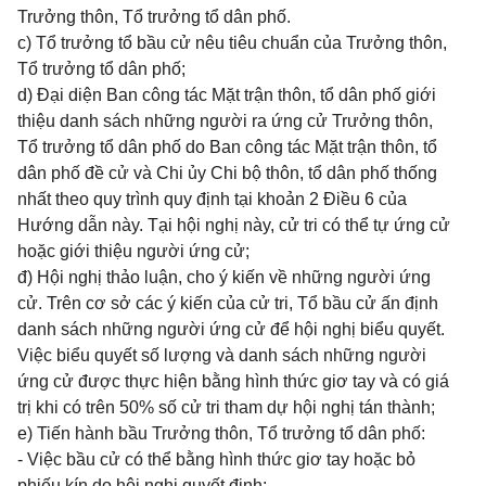
Trưởng thôn, Tổ trưởng tổ dân phố.
c) Tổ trưởng tổ bầu cử nêu tiêu chuẩn của Trưởng thôn,
Tổ trưởng tổ dân phố;
d) Đại diện Ban công tác Mặt trận thôn, tổ dân phố giới
thiệu danh sách những người ra ứng cử Trưởng thôn,
Tổ trưởng tổ dân phố do Ban công tác Mặt trận thôn, tổ
dân phố đề cử và Chi ủy Chi bộ thôn, tổ dân phố thống
nhất theo quy trình quy định tại khoản 2 Điều 6 của
Hướng dẫn này. Tại hội nghị này, cử tri có thể tự ứng cử
hoặc giới thiệu người ứng cử;
đ) Hội nghị thảo luận, cho ý kiến về những người ứng
cử. Trên cơ sở các ý kiến của cử tri, Tổ bầu cử ấn định
danh sách những người ứng cử để hội nghị biểu quyết.
Việc biểu quyết số lượng và danh sách những người
ứng cử được thực hiện bằng hình thức giơ tay và có giá
trị khi có trên 50% số cử tri tham dự hội nghị tán thành;
e) Tiến hành bầu Trưởng thôn, Tổ trưởng tổ dân phố:
- Việc bầu cử có thể bằng hình thức giơ tay hoặc bỏ
phiếu kín do hội nghị quyết định;