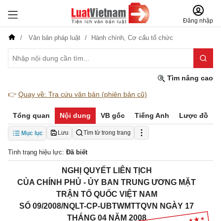
Đăng nhập
Văn bản pháp luật
Hành chính,
Cơ cấu tổ chức
Tìm nâng cao
👉
Quay về: Tra cứu văn bản (phiên bản cũ)
Tổng quan
Nội dung
VB gốc
Tiếng Anh
Lược đồ
Lưu
Tìm từ trong trang
Mục lục
Tình trạng hiệu lực:
Đã biết
NGHỊ QUYẾT LIÊN TỊCH
CỦA CHÍNH PHỦ - ỦY BAN TRUNG ƯƠNG MẶT
TRẬN TỔ QUỐC VIỆT NAM
SỐ 09/2008/NQLT-CP-UBTWMTTQVN NGÀY 17
THÁNG 04 NĂM 2008