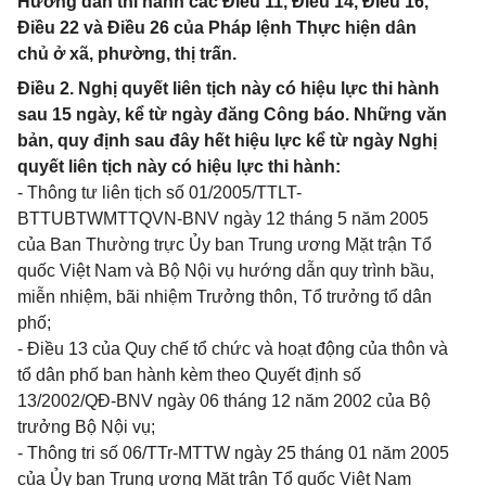
Hướng dẫn thi hành các Điều 11, Điều 14, Điều 16,
Điều 22 và Điều 26 của Pháp lệnh Thực hiện dân
chủ ở xã, phường, thị trấn.
Điều 2. Nghị quyết liên tịch này có hiệu lực thi hành
sau 15 ngày, kể từ ngày đăng Công báo. Những văn
bản, quy định sau đây hết hiệu lực kể từ ngày Nghị
quyết liên tịch này có hiệu lực thi hành:
- Thông tư liên tịch số 01/2005/TTLT-
BTTUBTWMTTQVN-BNV ngày 12 tháng 5 năm 2005
của Ban Thường trực Ủy ban Trung ương Mặt trận Tổ
quốc Việt Nam và Bộ Nội vụ hướng dẫn quy trình bầu,
miễn nhiệm, bãi nhiệm Trưởng thôn, Tổ trưởng tổ dân
phố;
- Điều 13 của Quy chế tổ chức và hoạt động của thôn và
tổ dân phố ban hành kèm theo Quyết định số
13/2002/QĐ-BNV ngày 06 tháng 12 năm 2002 của Bộ
trưởng Bộ Nội vụ;
- Thông tri số 06/TTr-MTTW ngày 25 tháng 01 năm 2005
của Ủy ban Trung ương Mặt trận Tổ quốc Việt Nam