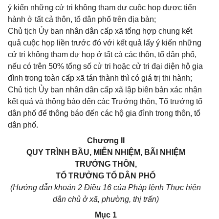
ý kiến những cử tri không tham dự cuộc họp được tiến
hành ở tất cả thôn, tổ dân phố trên địa bàn;
Chủ tịch Ủy ban nhân dân cấp xã tổng hợp chung kết
quả cuộc họp liền trước đó với kết quả lấy ý kiến những
cử tri không tham dự họp ở tất cả các thôn, tổ dân phố,
nếu có trên 50% tổng số cử tri hoặc cử tri đại diện hộ gia
đình trong toàn cấp xã tán thành thì có giá trị thi hành;
Chủ tịch Ủy ban nhân dân cấp xã lập biên bản xác nhận
kết quả và thông báo đến các Trưởng thôn, Tổ trưởng tổ
dân phố để thông báo đến các hộ gia đình trong thôn, tổ
dân phố.
Chương II
QUY TRÌNH BẦU, MIỄN NHIỆM, BÃI NHIỆM
TRƯỞNG THÔN,
TỔ TRƯỞNG TỔ DÂN PHỐ
(Hướng dẫn khoản 2 Điều 16 của Pháp lệnh Thực hiện
dân chủ ở xã, phường, thị trấn)
Mục 1