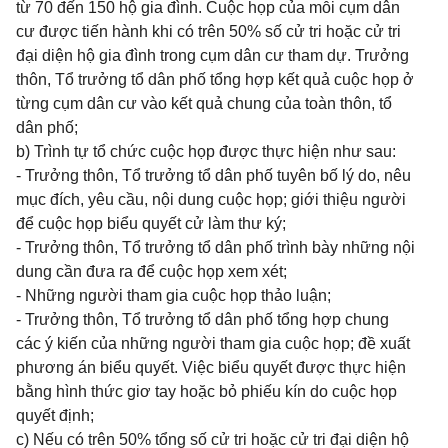
từ 70 đến 150 hộ gia đình. Cuộc họp của mỗi cụm dân
cư được tiến hành khi có trên 50% số cử tri hoặc cử tri
đại diện hộ gia đình trong cụm dân cư tham dự. Trưởng
thôn, Tổ trưởng tổ dân phố tổng hợp kết quả cuộc họp ở
từng cụm dân cư vào kết quả chung của toàn thôn, tổ
dân phố;
b) Trình tự tổ chức cuộc họp được thực hiện như sau:
- Trưởng thôn, Tổ trưởng tổ dân phố tuyên bố lý do, nêu
mục đích, yêu cầu, nội dung cuộc họp; giới thiệu người
để cuộc họp biểu quyết cử làm thư ký;
- Trưởng thôn, Tổ trưởng tổ dân phố trình bày những nội
dung cần đưa ra để cuộc họp xem xét;
- Những người tham gia cuộc họp thảo luận;
- Trưởng thôn, Tổ trưởng tổ dân phố tổng hợp chung
các ý kiến của những người tham gia cuộc họp; đề xuất
phương án biểu quyết. Việc biểu quyết được thực hiện
bằng hình thức giơ tay hoặc bỏ phiếu kín do cuộc họp
quyết định;
c) Nếu có trên 50% tổng số cử tri hoặc cử tri đại diện hộ