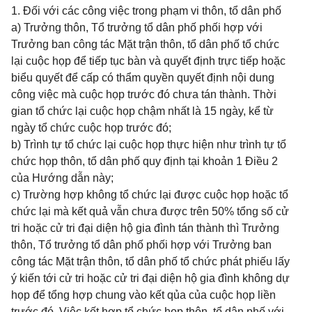
1. Đối với các công việc trong phạm vi thôn, tổ dân phố
a) Trưởng thôn, Tổ trưởng tổ dân phố phối hợp với
Trưởng ban công tác Mặt trận thôn, tổ dân phố tổ chức
lại cuộc họp để tiếp tục bàn và quyết định trực tiếp hoặc
biểu quyết để cấp có thẩm quyền quyết định nội dung
công việc mà cuộc họp trước đó chưa tán thành. Thời
gian tổ chức lại cuộc họp chậm nhất là 15 ngày, kể từ
ngày tổ chức cuộc họp trước đó;
b) Trình tự tổ chức lại cuộc họp thực hiện như trình tự tổ
chức họp thôn, tổ dân phố quy định tại khoản 1 Điều 2
của Hướng dẫn này;
c) Trường hợp không tổ chức lại được cuộc họp hoặc tổ
chức lại mà kết quả vẫn chưa được trên 50% tổng số cử
tri hoặc cử tri đại diện hộ gia đình tán thành thì Trưởng
thôn, Tổ trưởng tổ dân phố phối hợp với Trưởng ban
công tác Mặt trận thôn, tổ dân phố tổ chức phát phiếu lấy
ý kiến tới cử tri hoặc cử tri đại diện hộ gia đình không dự
họp để tổng hợp chung vào kết qủa của cuộc họp liền
trước đó. Việc kết hợp tổ chức họp thôn, tổ dân phố với