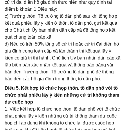
cử tri đại diện hộ gia đình thực hiện như quy định tại
điểm b khoản 1 Điều này;
c) Trưởng thôn, Tổ trưởng tổ dân phố sau khi tổng hợp
kết quả phiếu lấy ý kiến ở thôn, tổ dân phố, gửi kết quả
cho Chủ tịch Ủy ban nhân dân cấp xã để tổng hợp kết
quả chung toàn cấp xã;
d) Nếu có trên 50% tổng số cử tri hoặc cử tri đại diện hộ
gia đình trong toàn cấp xã tán thành thì kết quả lấy ý
kiến có giá trị thi hành. Chủ tịch Ủy ban nhân dân cấp xã
lập biên bản xác nhận kết quả và thông báo bằng văn
bản đến Trưởng thôn, Tổ trưởng tổ dân phố để thông
báo đến các hộ gia đình trong thôn, tổ dân phố.
Điều 5. Kết hợp tổ chức họp thôn, tổ dân phố với tổ
chức phát phiếu lấy ý kiến những cử tri không tham
dự cuộc họp
1. Việc kết hợp tổ chức họp thôn, tổ dân phố với tổ chức
phát phiếu lấy ý kiến những cử tri không tham dự cuộc
họp chỉ áp dụng khi không tổ chức lại được cuộc họp
hoặc sau khi đã tiến hành tổ chức lại cuộc họp mà kết