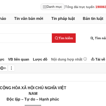
|
Danh mục
Tổng đài trực tuyến
19006
hảo
Tin văn bản mới
Tin pháp luật
Bản tin luật
Tìm kiếm
Tìm nâ
lực
VB liên quan
Lược đồ
Nội dung hợp nhất
Tải về
In
CỘNG HÒA XÃ HỘI CHỦ NGHĨA VIỆT
NAM
Độc lập – Tự do – Hạnh phúc
--------------