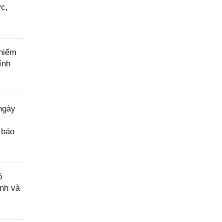
ớc,
hiểm
ính
ngày
 bảo
ộ
nh và