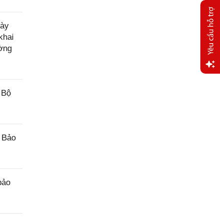
gày
khai
ường
Yêu
cầu
 Bộ
hỗ trợ
 Bảo
bảo