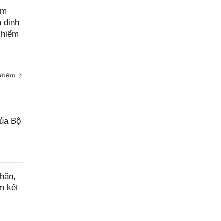
ệm
m định
 hiểm
 thêm
của Bộ
hăn,
m kết