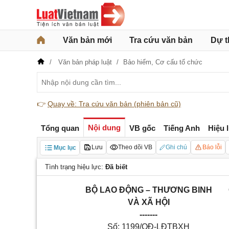
Văn bản mới
Tra cứu văn bản
Dự t
Văn bản pháp luật
Bảo hiểm,
Cơ cấu tổ chức
👉
Quay về: Tra cứu văn bản (phiên bản cũ)
Nội dung
Tổng quan
VB gốc
Tiếng Anh
Hiệu 
Lưu
Theo dõi VB
Ghi chú
Báo lỗi
Mục lục
Tình trạng hiệu lực:
Đã biết
BỘ LAO ĐỘNG – THƯƠNG BINH
VÀ XÃ HỘI
-------
Số: 1199/QĐ-LĐTBXH