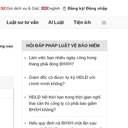
|
|
192
Gói dịch vụ & Giá
English
Đăng ký
/ Đăng nhập
Luật sư tư vấn
AI Luật
Tiện ích
HỎI ĐÁP PHÁP LUẬT VỀ BẢO HIỂM
ng cao
Làm việc bao nhiêu ngày công trong
tháng phải đóng BHXH?
Giám đốc có được tự ký HĐLĐ với
chính mình không?
HĐLĐ hết thời hạn trong thời gian nghỉ
thai sản thì công ty có phải báo giảm
BHXH không?
Hiểu quy định rút BHXH một lần sau