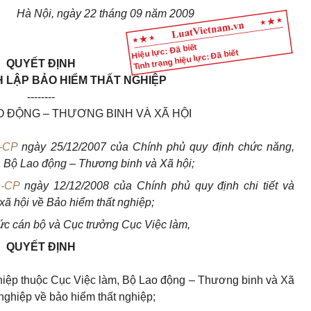
Hà Nội, ngày 22 tháng 09 năm 2009
Hiệu lực: Đã biết
Tình trạng hiệu lực: Đã biết
QUYẾT ĐỊNH
H LẬP BẢO HIỂM THẤT NGHIỆP
--------
 ĐỘNG – THƯƠNG BINH VÀ XÃ HỘI
Đ-CP
ngày 25/12/2007 của Chính phủ quy định chức năng,
a Bộ Lao động – Thương binh và Xã hội;
Đ-CP
ngày 12/12/2008 của Chính phủ quy định chi tiết và
ã hội về Bảo hiểm thất nghiệp;
ức cán bộ và Cục trưởng Cục Việc làm,
QUYẾT ĐỊNH
hiệp thuộc Cục Việc làm, Bộ Lao động – Thương binh và Xã
nghiệp về bảo hiểm thất nghiệp;