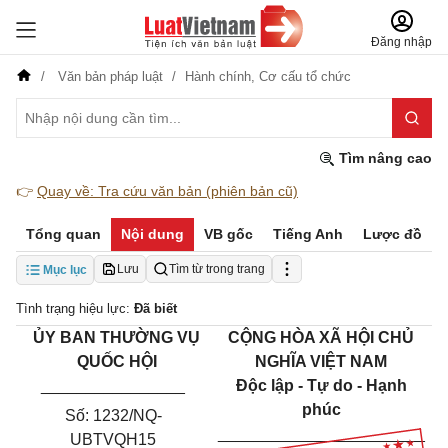
Đăng nhập
Văn bản pháp luật
Hành chính,
Cơ cấu tổ chức
Tìm nâng cao
👉
Quay về: Tra cứu văn bản (phiên bản cũ)
Tổng quan
Nội dung
VB gốc
Tiếng Anh
Lược đồ
Lưu
Tìm từ trong trang
Mục lục
Tình trạng hiệu lực:
Đã biết
ỦY BAN THƯỜNG VỤ
CỘNG HÒA XÃ HỘI CHỦ
QUỐC HỘI
NGHĨA VIỆT NAM
________________
Độc lập - Tự do - Hạnh
phúc
Số: 1232/NQ-
_______________________
UBTVQH15