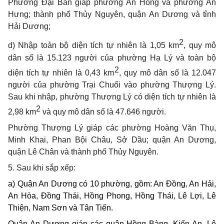
Phường Đại Bản giáp phường An Hồng và phường An
Hưng; thành phố Thủy Nguyên, quận An Dương và tỉnh
Hải Dương;
2
d)
Nhập toàn bộ diện tích tự nhiên là 1,05 km
, quy mô
dân số là 15.123 người của phường Hạ Lý và toàn bộ
2
diện tích tự nhiên là 0,43 km
, quy mô dân số là 12.047
người của phường Trại Chuối vào phường Thượng Lý.
Sau khi nhập, phường Thượng Lý có diện tích tự nhiên là
2
2,98 km
và quy mô dân số là 47.646 người.
Phường Thượng Lý giáp các phường Hoàng Văn Thụ,
Minh Khai, Phan Bội Châu, Sở Dầu; quận An Dương,
quận Lê Chân và thành phố Thủy Nguyên.
5. Sau khi sắp xếp:
a)
Quận An Dương có 10 phường, gồm:
An Đồng, An Hải,
An Hòa, Đồng Thái, Hồng Phong, Hồng Thái, Lê Lợi, Lê
Thiện, Nam Sơn và Tân Tiến.
Quận An Dương giáp
các
quận Hồng Bàng, Kiến An, Lê