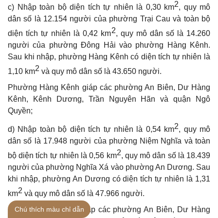
2
c) Nhập toàn bộ diện tích tự nhiên là 0,30 km
, quy mô
dân số là 12.154 người của phường Trại Cau và toàn bộ
2
diện tích tự nhiên là 0,42 km
, quy mô dân số là 14.260
người của phường Đông Hải vào phường Hàng Kênh.
Sau khi nhập, phường Hàng Kênh có diện tích tự nhiên là
2
1,10 km
và quy mô dân số là 43.650 người.
Phường Hàng Kênh giáp các phường An Biên, Dư Hàng
Kênh, Kênh Dương, Trần Nguyên Hãn và quận Ngô
Quyền;
2
d) Nhập toàn bộ diện tích tự nhiên là 0,54 km
, quy mô
dân số là 17.948 người của phường Niệm Nghĩa và toàn
2
bộ diện tích tự nhiên là 0,56 km
, quy mô dân số là 18.439
người của phường Nghĩa Xá vào phường An Dương. Sau
khi nhập, phường An Dương có diện tích tự nhiên là 1,31
2
km
và quy mô dân số là 47.966 người.
Phường An Dương giáp các phường An Biên, Dư Hàng
Chú thích màu chỉ dẫn