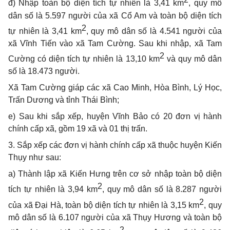
đ) Nhập toàn bộ diện tích tự nhiên là 3,41 km
, quy mô
dân số là 5.597 người
của
xã Cổ Am và toàn bộ diện tích
2
tự nhiên là 3,41 km
, quy mô dân số là 4.541 người của
xã Vĩnh Tiến vào xã Tam Cường
. Sau khi nhập,
xã Tam
2
Cường có diện tích tự nhiên là 13,10 km
và quy mô dân
số là 18.473 người.
Xã Tam Cường giáp các xã Cao Minh, Hòa Bình, Lý Học,
Trấn Dương và tỉnh Thái Bình;
e) Sau khi sắp xếp, huyện Vĩnh Bảo có 20 đơn vị hành
chính cấp xã, gồm 19 xã và 01 thị trấn.
3. Sắp xếp các đơn vị hành chính cấp xã thuộc huyện Kiến
Thụy như sau:
a) Thành lập xã Kiến Hưng trên cơ sở nhập toàn bộ diện
2
tích tự nhiên là 3,94 km
, quy mô dân số là 8.287 người
2
của xã Đại Hà, toàn bộ diện tích tự nhiên là 3,15 km
, quy
mô dân số là 6.107 người của xã Thụy Hương và toàn bộ
2