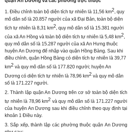
quận An Dương và các phường trực thuộc
2
1. Điều chỉnh toàn bộ diện tích tự nhiên là 11,56 km
, quy
mô dân số là 20.857 người của xã Đại Bản, toàn bộ diện
2
tích tự nhiên là 8,31 km
, quy mô dân số là 15.381 người
2
của xã An Hồng và toàn bộ diện tích tự nhiên là 5,48 km
,
quy mô dân số là 15.287 người của xã An Hưng thuộc
huyện An Dương để nhập vào quận Hồng Bàng. Sau khi
điều chỉnh, quận Hồng Bàng có diện tích tự nhiên là 39,77
2
km
và quy mô dân số là 177.820 người; huyện An
2
Dương có diện tích tự nhiên là 78,96 km
và quy mô dân
số là 171.227 người.
2. Thành lập quận An Dương trên cơ sở toàn bộ diện tích
2
tự nhiên là 78,96 km
và quy mô dân số là 171.227 người
của huyện An Dương sau khi điều chỉnh theo quy định tại
khoản 1 Điều này.
3. Sắp xếp, thành lập các phường thuộc quận An Dương
như sau: