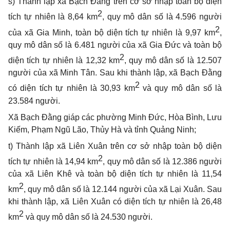
s) Thành lập xã Bạch Đằng trên cơ sở nhập toàn bộ diện
2
tích tự nhiên là 8,64 km
, quy mô dân số là 4.596 người
2
của xã Gia Minh, toàn bộ diện tích tự nhiên là 9,97 km
,
quy mô dân số là 6.481 người của xã Gia Đức và toàn bộ
2
diện tích tự nhiên là 12,32 km
, quy mô dân số là 12.507
người của xã Minh Tân
. Sau khi thành lập, xã Bạch Đằng
2
có diện tích tự nhiên là 30,93 km
và quy mô dân số là
23.584 người.
Xã Bạch Đằng giáp các phường Minh Đức, Hòa Bình, Lưu
Kiếm, Phạm Ngũ Lão, Thủy Hà và tỉnh Quảng Ninh;
t) Thành lập xã Liên Xuân trên cơ sở nhập toàn bộ diện
2
tích tự nhiên là 14,94 km
, quy mô dân số là 12.386 người
của xã Liên Khê và toàn bộ diện tích tự nhiên là 11,54
2
km
, quy mô dân số là 12.144 người của xã Lại Xuân
. Sau
khi thành lập, xã Liên Xuân
có diện tích tự nhiên là 26,48
2
km
và quy mô dân số là 24.530 người.