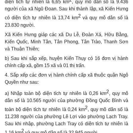
diện tích tự nhiên là 6,65 km
, quy mô dân số là 9.436
người của xã Ngũ Đoan. Sau khi thành lập, xã Kiến Hưng
2
có diện tích tự nhiên là 13,74 km
và quy mô dân số là
23.830 người.
Xã Kiến Hưng giáp các xã Du Lễ, Đoàn Xá, Hữu Bằng,
Kiến Quốc, Minh Tân, Tân Phong, Tân Trào, Thanh Sơn
và Thuận Thiên;
b) Sau khi sắp xếp, huyện Kiến Thụy có 16 đơn vị hành
chính cấp xã, gồm 15 xã và 01 thị trấn.
4. Sắp xếp các đơn vị hành chính cấp xã thuộc quận Ngô
Quyền như sau:
2
a) Nhập toàn bộ diện tích tự nhiên là 0,26 km
, quy mô
dân số là 10.565 người của phường Đồng Quốc Bình và
2
toàn bộ diện tích tự nhiên là 0,24 km
, quy mô dân số là
11.238 người của phường Lê Lợi vào phường Lạch Tray.
Sau khi nhập, phường Lạch Tray có diện tích tự nhiên là
2
1,16 km
và quy mô dân số là 32.945 người.