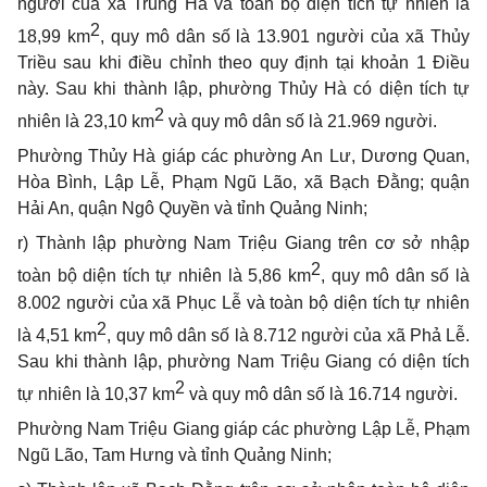
người của xã Trung Hà và toàn bộ diện tích tự nhiên là
2
18,99 km
, quy mô dân số là 13.901 người của xã Thủy
Triều sau khi điều chỉnh theo quy định tại khoản 1 Điều
này
. Sau khi thành lập, phường Thủy Hà
có diện tích tự
2
nhiên là 23,10 km
và quy mô dân số là 21.969 người.
Phường Thủy Hà giáp các phường An Lư, Dương Quan,
Hòa Bình, Lập Lễ, Phạm Ngũ Lão, xã Bạch Đằng; quận
Hải An, quận Ngô Quyền và tỉnh Quảng Ninh;
r) Thành lập phường Nam Triệu Giang trên cơ sở nhập
2
toàn bộ diện tích tự nhiên là 5,86 km
, quy mô dân số là
8.002 người của xã Phục Lễ và toàn bộ diện tích tự nhiên
2
là 4,51 km
, quy mô dân số là 8.712 người của xã Phả Lễ
.
Sau khi thành lập, phường Nam Triệu Giang
có diện tích
2
tự nhiên là 10,37 km
và quy mô dân số là 16.714 người.
Phường Nam Triệu Giang giáp các phường Lập Lễ, Phạm
Ngũ Lão, Tam Hưng và tỉnh Quảng Ninh;