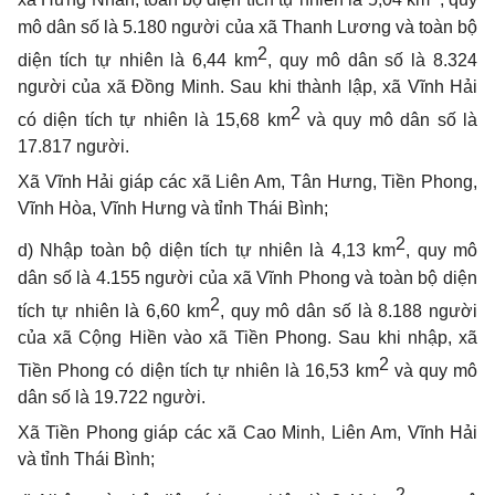
xã Hưng Nhân, toàn bộ diện tích tự nhiên là 5,04 km
, quy
mô dân số là 5.180 người của xã Thanh Lương và toàn bộ
2
diện tích tự nhiên là 6,44 km
, quy mô dân số là 8.324
người của xã Đồng Minh. Sau khi thành lập, xã Vĩnh Hải
2
có diện tích tự nhiên là 15,68 km
và quy mô dân số là
17.817 người.
Xã Vĩnh Hải giáp các xã Liên Am, Tân Hưng, Tiền Phong,
Vĩnh Hòa, Vĩnh Hưng và tỉnh Thái Bình;
2
d) Nhập toàn bộ diện tích tự nhiên là 4,13 km
, quy mô
dân số là 4.155 người của xã Vĩnh Phong và toàn bộ diện
2
tích tự nhiên là 6,60 km
, quy mô dân số là 8.188 người
của xã Cộng Hiền vào xã Tiền Phong
. Sau khi nhập,
xã
2
Tiền Phong có diện tích tự nhiên là 16,53 km
và quy mô
dân số là 19.722 người.
Xã Tiền Phong giáp các xã Cao Minh, Liên Am, Vĩnh Hải
và tỉnh Thái Bình;
2