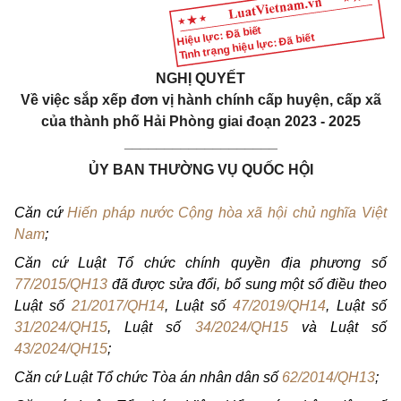
Hiệu lực: Đã biết
Tình trạng hiệu lực: Đã biết
NGHỊ QUYẾT
Về việc sắp xếp đơn vị hành chính cấp huyện, cấp xã
của thành phố Hải Phòng giai đoạn 2023 - 2025
___________________
ỦY BAN THƯỜNG VỤ QUỐC HỘI
Căn cứ
Hiến pháp nước Cộng hòa xã hội chủ nghĩa Việt
Nam
;
Căn cứ Luật Tổ chức chính quyền địa phương số
77/2015/QH13
đã được sửa đổi, bổ sung một số điều theo
Luật số
21/2017/QH14
, Luật số
47/2019/QH14
, Luật số
31/2024/QH15
, Luật số
34/2024/QH15
và Luật số
43/2024/QH15
;
Căn cứ Luật Tổ chức Tòa án nhân dân số
62/2014/QH13
;