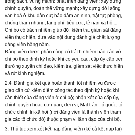
trong sạch, vững mạnh; phát triển đảng viên; xây dựng
chính quyền, đoàn thể vững mạnh; xây dựng đời sống
văn hoá ở khu dân cư; bảo đảm an ninh, trật tự; phòng,
chống tham nhũng, lãng phí, tiêu cực, tệ nạn xã hội...
Chi bộ có trách nhiệm giúp đỡ, kiểm tra, giám sát đảng
viên thực hiện, đưa vào nội dung đánh giá chất lượng
đảng viên hằng năm.
Đảng viên được phân công có trách nhiệm báo cáo với
chi bộ theo định kỳ hoặc khi có yêu cầu. cấp ủy cấp trên
thường xuyên chỉ đạo, kiểm tra, giám sát việc thực hiện
và rút kinh nghiệm.
2.4. Đánh giá kết quả hoàn thành tốt nhiệm vụ được
giao căn cứ kiểm điểm công tác theo định kỳ hoặc khi
cần thiết của đảng viên ở chi bộ; nhận xét của cấp ủy,
chính quyền hoặc cơ quan, đơn vị, Mặt trận Tổ quốc, tổ
chức chính trị-xã hội (nơi đảng viên là thành viên tham
gia các tổ chức đó) thuộc phạm vi lãnh đạo của chi bộ.
3. Thủ tục xem xét kết nạp đảng viên (kể cả kết nạp lại)