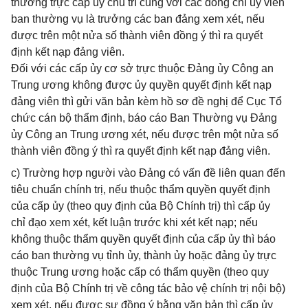
thường trực cấp ủy chủ trì cùng với các đồng chí ủy viên
ban thường vụ là trưởng các ban đảng xem xét, nếu
được trên một nửa số thành viên đồng ý thì ra quyết
định kết nạp đảng viên.
Đối với các cấp ủy cơ sở trực thuộc Đảng ủy Công an
Trung ương không được ủy quyền quyết định kết nạp
đảng viên thì gửi văn bản kèm hồ sơ đề nghị để Cục Tổ
chức cán bộ thẩm định, báo cáo Ban Thường vụ Đảng
ủy Công an Trung ương xét, nếu được trên một nửa số
thành viên đồng ý thì ra quyết định kết nạp đảng viên.
c) Trường hợp người vào Đảng có vấn đề liên quan đến
tiêu chuẩn chính trị, nếu thuộc thẩm quyền quyết định
của cấp ủy (theo quy định của Bộ Chính trị) thì cấp ủy
chỉ đạo xem xét, kết luận trước khi xét kết nạp; nếu
không thuộc thẩm quyền quyết định của cấp ủy thì báo
cáo ban thường vụ tỉnh ủy, thành ủy hoặc đảng ủy trực
thuộc Trung ương hoặc cấp có thẩm quyền (theo quy
định của Bộ Chính trị về công tác bảo vệ chính trị nội bộ)
xem xét, nếu được sự đồng ý bằng văn bản thì cấp ủy