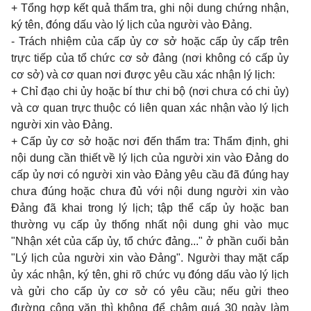
+ Tổng hợp kết quả thẩm tra, ghi nội dung chứng nhận,
ký tên, đóng dấu vào lý lịch của người vào Đảng.
- Trách nhiệm của cấp ủy cơ sở hoặc cấp ủy cấp trên
trực tiếp của tổ chức cơ sở đảng (nơi không có cấp ủy
cơ sở) và cơ quan nơi được yêu cầu xác nhận lý lịch:
+ Chỉ đạo chi ủy hoặc bí thư chi bộ (nơi chưa có chi ủy)
và cơ quan trực thuộc có liên quan xác nhận vào lý lịch
người xin vào Đảng.
+ Cấp ủy cơ sở hoặc nơi đến thẩm tra: Thẩm định, ghi
nội dung cần thiết về lý lịch của người xin vào Đảng do
cấp ủy nơi có người xin vào Đảng yêu cầu đã đúng hay
chưa đúng hoặc chưa đủ với nội dung người xin vào
Đảng đã khai trong lý lịch; tập thể cấp ủy hoặc ban
thường vụ cấp ủy thống nhất nội dung ghi vào mục
"Nhận xét của cấp ủy, tổ chức đảng..." ở phần cuối bản
"Lý lịch của người xin vào Đảng". Người thay mặt cấp
ủy xác nhận, ký tên, ghi rõ chức vụ đóng dấu vào lý lịch
và gửi cho cấp ủy cơ sở có yêu cầu; nếu gửi theo
đường công văn thì không để chậm quá 30 ngày làm