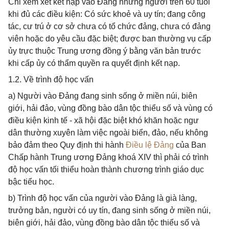
Chỉ xem xét kết nạp vào Đảng những người trên 60 tuổi
khi đủ các điều kiện: Có sức khoẻ và uy tín; đang công
tác, cư trú ở cơ sở chưa có tổ chức đảng, chưa có đảng
viên hoặc do yêu cầu đặc biệt; được ban thường vụ cấp
ủy trực thuộc Trung ương đồng ý bằng văn bản trước
khi cấp ủy có thẩm quyền ra quyết định kết nạp.
1.2. Về trình độ học vấn
a) Người vào Đảng đang sinh sống ở miền núi, biên
giới, hải đảo, vùng đồng bào dân tộc thiểu số và vùng có
điều kiện kinh tế - xã hội đặc biệt khó khăn hoặc ngư
dân thường xuyên làm việc ngoài biển, đảo, nếu không
bảo đảm theo Quy định thi hành
Điều lệ Đảng
của Ban
Chấp hành Trung ương Đảng khoá XIV thì phải có trình
độ học vấn tối thiểu hoàn thành chương trình giáo dục
bậc tiểu học.
b) Trình độ học vấn của người vào Đảng là già làng,
trưởng bản, người có uy tín, đang sinh sống ở miền núi,
biên giới, hải đảo, vùng đồng bào dân tộc thiểu số và