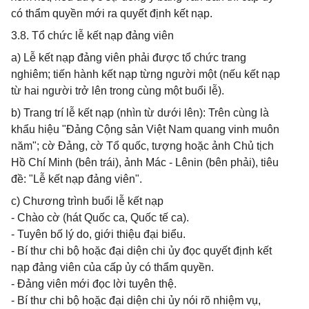
có thẩm quyền mới ra quyết định kết nạp.
3.8. Tổ chức lễ kết nạp đảng viên
a) Lễ kết nạp đảng viên phải được tổ chức trang
nghiêm; tiến hành kết nạp từng người một (nếu kết nạp
từ hai người trở lên trong cùng một buổi lễ).
b) Trang trí lễ kết nạp (nhìn từ dưới lên): Trên cùng là
khẩu hiệu "Đảng Cộng sản Việt Nam quang vinh muôn
năm"; cờ Đảng, cờ Tổ quốc, tượng hoặc ảnh Chủ tịch
Hồ Chí Minh (bên trái), ảnh Mác - Lênin (bên phải), tiêu
đề: "Lễ kết nạp đảng viên".
c) Chương trình buổi lễ kết nạp
- Chào cờ (hát Quốc ca, Quốc tế ca).
- Tuyên bố lý do, giới thiệu đại biểu.
- Bí thư chi bộ hoặc đại diện chi ủy đọc quyết định kết
nạp đảng viên của cấp ủy có thẩm quyền.
- Đảng viên mới đọc lời tuyên thệ.
- Bí thư chi bộ hoặc đại diện chi ủy nói rõ nhiệm vụ,