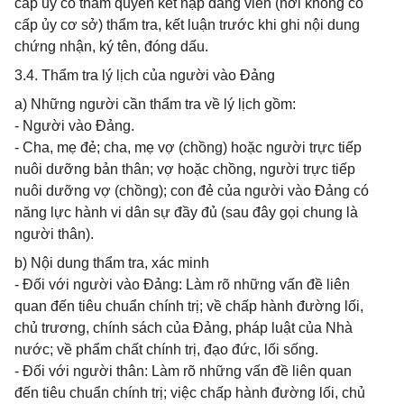
cấp ủy có thẩm quyền kết nạp đảng viên (nơi không có
cấp ủy cơ sở) thẩm tra, kết luận trước khi ghi nội dung
chứng nhận, ký tên, đóng dấu.
3.4. Thẩm tra lý lịch của người vào Đảng
a) Những người cần thẩm tra về lý lịch gồm:
- Người vào Đảng.
- Cha, mẹ đẻ; cha, mẹ vợ (chồng) hoặc người trực tiếp
nuôi dưỡng bản thân; vợ hoặc chồng, người trực tiếp
nuôi dưỡng vợ (chồng); con đẻ của người vào Đảng có
năng lực hành vi dân sự đầy đủ (sau đây gọi chung là
người thân).
b) Nội dung thẩm tra, xác minh
- Đối với người vào Đảng: Làm rõ những vấn đề liên
quan đến tiêu chuẩn chính trị; về chấp hành đường lối,
chủ trương, chính sách của Đảng, pháp luật của Nhà
nước; về phẩm chất chính trị, đạo đức, lối sống.
- Đối với người thân: Làm rõ những vấn đề liên quan
đến tiêu chuẩn chính trị; việc chấp hành đường lối, chủ