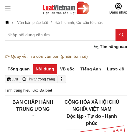
Đăng nhập
Văn bản pháp luật
Hành chính,
Cơ cấu tổ chức
Tìm nâng cao
👉
Quay về: Tra cứu văn bản (phiên bản cũ)
Tổng quan
Nội dung
VB gốc
Tiếng Anh
Lược đồ
Lưu
Tìm từ trong trang
Tình trạng hiệu lực:
Đã biết
BAN CHẤP HÀNH
CỘNG HÒA XÃ HỘI CHỦ
TRUNG ƯƠNG
NGHĨA VIỆT NAM
*
Độc lập - Tự do - Hạnh
phúc
___________________