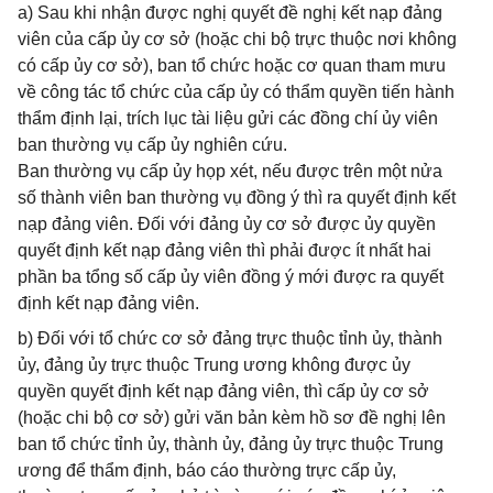
a) Sau khi nhận được nghị quyết đề nghị kết nạp đảng
viên của cấp ủy cơ sở (hoặc chi bộ trực thuộc nơi không
có cấp ủy cơ sở), ban tổ chức hoặc cơ quan tham mưu
về công tác tổ chức của cấp ủy có thẩm quyền tiến hành
thẩm định lại, trích lục tài liệu gửi các đồng chí ủy viên
ban thường vụ cấp ủy nghiên cứu.
Ban thường vụ cấp ủy họp xét, nếu được trên một nửa
số thành viên ban thường vụ đồng ý thì ra quyết định kết
nạp đảng viên. Đối với đảng ủy cơ sở được ủy quyền
quyết định kết nạp đảng viên thì phải được ít nhất hai
phần ba tổng số cấp ủy viên đồng ý mới được ra quyết
định kết nạp đảng viên.
b) Đối với tổ chức cơ sở đảng trực thuộc tỉnh ủy, thành
ủy, đảng ủy trực thuộc Trung ương không được ủy
quyền quyết định kết nạp đảng viên, thì cấp ủy cơ sở
(hoặc chi bộ cơ sở) gửi văn bản kèm hồ sơ đề nghị lên
ban tổ chức tỉnh ủy, thành ủy, đảng ủy trực thuộc Trung
ương để thẩm định, báo cáo thường trực cấp ủy,