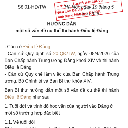
Số 01-HD/TW
Hà Nội, ngày 19 tháng 5
Hiệu lực: Đã biết
Tình trạng hiệu lực: Đã biết
năm 202
6
HƯỚNG DẪN
một số vấn đề cụ thể thi hành Điều lệ Đảng
_______________________
- Căn cứ
Điều lệ Đảng
;
- Căn cứ Quy định số
20-QĐ/TW
, ngày 08/4/2026 của
Ban Chấp hành Trung ương Đảng khoá XIV về thi hành
Điều
lệ
Đảng;
- Căn cứ Quy chế làm việc của Ban Chấp hành Trung
ương, Bộ Chính trị và Ban Bí thư khóa XIV,
Ban Bí thư hướng dẫn một số vấn đề cụ thể thi hành
Điều lệ Đảng
như sau:
1. Tuổi đời và trình độ học vấn của người vào Đảng ở
một số trường hợp đặc biệt
1.1. Về tuổi đời