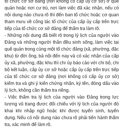
tổ chức cơ sở đảng (nơi không có cấp ủy cơ sở) ở quê
quán hoặc nơi cư trú, nơi làm việc đã xác nhận, nếu có
nội dung nào chưa rõ thì đến ban tổ chức hoặc cơ quan
tham mưu về công tác tổ chức của cấp ủy cấp trên trực
tiếp của tổ chức cơ sở đảng để thẩm tra làm rõ.
-
Những nội dung đã biết rõ trong lý lịch của người vào
Đảng và những người thân đều sinh sống, làm việc tại
quê quán trong cùng một tổ chức đảng (xã, phường, đặc
khu) từ đời ông, bà nội đến nay và có xác nhận của cấp
ủy xã, phường, đặc khu thì chi ủy báo cáo với chi bộ, chi
bộ kết luận, cấp ủy cơ sở hoặc cấp ủy cấp trên trực tiếp
của tổ chức cơ sở đảng (nơi không có cấp ủy cơ sở)
kiểm tra và ghi ý kiến chứng nhận, ký tên, đóng dấu vào
lý lịch, không cần thẩm tra riêng.
-
Việc thẩm tra lý lịch của người vào Đảng trong lực
lượng vũ trang được đối chiếu với lý lịch của người đó
khai khi nhập ngũ hoặc khi được tuyển sinh, tuyển
dụng. Nếu có nội dung nào chưa rõ phải tiến hành thẩm
tra, xác minh để làm rõ.