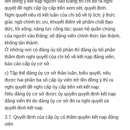
lên đồng ý kết nạp người vào Đảng thì chi bộ ra nghị
quyết đề nghị cấp ủy cấp trên xem xét, quyết định.
Nghị quyết nêu rõ kết luận của chi bộ về lý lịch; ý thức
giác ngộ chính trị; ưu, khuyết điểm về phẩm chất đạo
đức, lối sống; năng lực công tác; quan hệ quần chúng
của người vào Đảng; số đảng viên chính thức tán thành,
không tán thành.
Ở những nơi có đảng ủy bộ phận thì đảng ủy bộ phận
thẩm định nghị quyết của chi bộ về kết nạp đảng viên,
báo cáo cấp ủy cơ sở.
c) Tập thể đảng ủy cơ sở thảo luận, biểu quyết, nếu
được hai phần ba số cấp ủy viên trở lên đồng ý thì ra
nghị quyết đề nghị cấp ủy cấp trên xét kết nạp.
Nếu đảng ủy cơ sở được ủy quyền quyết định kết nạp
đảng viên thì do đảng ủy cơ sở đó ra nghị quyết và
quyết định kết nạp.
3.7. Quyết định của cấp ủy có thẩm quyền kết nạp đảng
viên