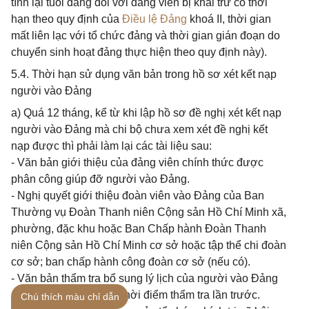
tính lại tuổi đảng đối với đảng viên bị khai trừ có thời
hạn theo quy định của
Điều lệ Đảng
khoá II, thời gian
mất liên lạc với tổ chức đảng và thời gian gián đoạn do
chuyển sinh hoạt đảng thực hiện theo quy định này).
5.4. Thời hạn sử dụng văn bản trong hồ sơ xét kết nạp
người vào Đảng
a) Quá 12 tháng, kể từ khi lập hồ sơ đề nghị xét kết nạp
người vào Đảng mà chi bộ chưa xem xét đề nghị kết
nạp được thì phải làm lại các tài liệu sau:
- Văn bản giới thiệu của đảng viên chính thức được
phân công giúp đỡ người vào Đảng.
- Nghị quyết giới thiệu đoàn viên vào Đảng của Ban
Thường vụ Đoàn Thanh niên Cộng sản Hồ Chí Minh xã,
phường, đặc khu hoặc Ban Chấp hành Đoàn Thanh
niên Cộng sản Hồ Chí Minh cơ sở hoặc tập thể chi đoàn
cơ sở; ban chấp hành công đoàn cơ sở (nếu có).
- Văn bản thẩm tra bổ sung lý lịch của người vào Đảng
nếu có thay đổi so với thời điểm thẩm tra lần trước.
Chú thích màu chỉ dẫn