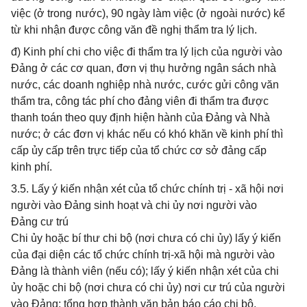
việc (ở trong nước), 90 ngày làm việc (ở ngoài nước) kể
từ khi nhận được công văn đề nghị thẩm tra lý lịch.
đ) Kinh phí chi cho việc đi thẩm tra lý lịch của người vào
Đảng ở các cơ quan, đơn vị thụ hưởng ngân sách nhà
nước, các doanh nghiệp nhà nước, cước gửi công văn
thẩm tra, công tác phí cho đảng viên đi thẩm tra được
thanh toán theo quy định hiện hành của Đảng và Nhà
nước; ở các đơn vị khác nếu có khó khăn về kinh phí thì
cấp ủy cấp trên trực tiếp của tổ chức cơ sở đảng cấp
kinh phí.
3.5. Lấy ý kiến nhận xét của tổ chức chính trị - xã hội nơi
người vào Đảng sinh hoạt và chi ủy nơi người vào
Đảng cư trú
Chi ủy hoặc bí thư chi bộ (nơi chưa có chi ủy) lấy ý kiến
của đại diện các tổ chức chính trị-xã hội mà người vào
Đảng là thành viên (nếu có); lấy ý kiến nhận xét của chi
ủy hoặc chi bộ (nơi chưa có chi ủy) nơi cư trú của người
vào Đảng; tổng hợp thành văn bản báo cáo chi bộ.