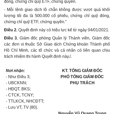
đóng, chứng chỉ quỹ ETF, chứng quyền.
- Mỗi lệnh giao dịch lô chẵn không được vượt quá khối
lượng tối đa là 500.000 cổ phiếu, chứng chỉ quỹ đóng,
chứng chỉ quỹ ETF, chứng quyền.”
Điều 2.
Quyết định này có hiệu lực kể từ ngày 04/01/2021.
Điều 3.
Giám đốc phòng Quản lý Thành viên, Giám đốc
các đơn vị thuộc Sở Giao dịch Chứng khoán Thành phố
Hồ Chí Minh, các tổ chức và cá nhân có liên quan chịu
trách nhiệm thi hành Quyết định này./.
Nơi nhận:
KT. TỔNG GIÁM ĐỐC
- Như Điều 3;
PHÓ TỔNG GIÁM ĐỐC
- UBCKNN;
PHỤ TRÁCH
- HĐQT, BKS;
- CTCK, TCNY;
- TTLKCK, NHCĐTT;
- Lưu VT, TV (80).
Nguyễn Vũ Quang Trung