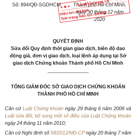
Số: 894/QĐ-SGDHCM
Thành phố Hồ Chí Minh,
Hiệu lực: Đã biết
ngày 30 tháng 12 năm
Tình trạng hiệu lực: Đã biết
2020
QUYẾT ĐỊNH
Sửa đổi
Q
uy định thời gian giao dịch, biên độ dao
động giá, đơn vị giao dịch, loại lệnh áp dụng tại
S
ở
giao dịch
C
hứng khoán
T
hành phố
H
ồ
C
hí
M
inh
_______________
TỔNG GIÁM ĐỐC SỞ GIAO DỊCH CHỨNG KHOÁN
THÀNH PHỐ HỒ CHÍ MINH
Căn cứ
Luật Chứng khoán
ngày 29 tháng 6 năm 2006 và
Luật sửa đổi, bổ sung một số điều của Luật Chứng khoán
ngày 24 tháng 11 năm 2010;
Căn cứ Nghị định số
58/2012/NĐ-CP
ngày 20 tháng 7 năm