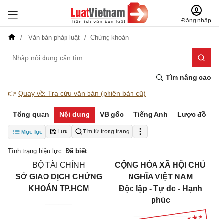
Đăng nhập
Văn bản pháp luật
Chứng khoán
Tìm nâng cao
👉
Quay về: Tra cứu văn bản (phiên bản cũ)
Tổng quan
Nội dung
VB gốc
Tiếng Anh
Lược đồ
Lưu
Tìm từ trong trang
Mục lục
Tình trạng hiệu lực:
Đã biết
BỘ TÀI CHÍNH
CỘNG HÒA XÃ HỘI CHỦ
SỞ GIAO DỊCH CHỨNG
NGHĨA VIỆT NAM
KHOÁN TP.HCM
Độc lập - Tự do - Hạnh
______
phúc
____________