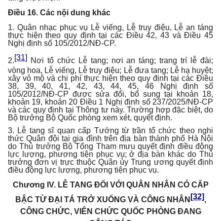
Điều 16. Các nội dung khác
1. Quân nhạc phục vụ Lễ viếng, Lễ truy điệu, Lễ an táng
thực hiện theo quy định tại các Điều 42, 43 và Điều 45
Nghị định số 105/2012/NĐ-CP.
[31]
2.
Nơi tổ chức Lễ tang; nơi an táng; trang trí lễ đài;
vòng hoa, Lễ viếng, Lễ truy điệu; Lễ đưa tang; Lễ hạ huyệt;
xây vỏ mộ và chi phí thực hiện theo quy định tại các Điều
38, 39, 40, 41, 42, 43, 44, 45, 46 Nghị định số
105/2012/NĐ-CP được sửa đổi, bổ sung tại khoản 18,
khoản 19, khoản 20 Điều 1 Nghị định số 237/2025/NĐ-CP
và các quy định tại Thông tư này. Trường hợp đặc biệt, do
Bộ trưởng Bộ Quốc phòng xem xét, quyết định.
3. Lễ tang sĩ quan cấp Tướng từ trần tổ chức theo nghi
thức Quân đội tại gia đình trên địa bàn thành phố Hà Nội
do Thủ trưởng Bộ Tổng Tham mưu quyết định điều động
lực lượng, phương tiện phục vụ; ở địa bàn khác do Thủ
trưởng đơn vị trực thuộc Quân ủy Trung ương quyết định
điều động lực lượng, phương tiện phục vụ.
Chương IV.
LỄ TANG ĐỐI VỚI QUÂN NHÂN CÓ CẤP
[32]
BẬC TỪ ĐẠI TÁ TRỞ XUỐNG VÀ CÔNG NHÂN
,
CÔNG CHỨC, VIÊN CHỨC QUỐC PHÒNG ĐANG