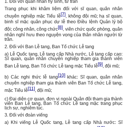
1. Đối với quân nhân hy sinh, từ trần
Trang phục khi khâm liệm đối với sĩ quan, quân nhân
[7]
chuyên nghiệp mặc Tiểu lễ
, không đội mũ; hạ sĩ quan,
binh sĩ mặc quân phục dự lễ theo Điều lệnh Quản lý bộ
[8]
đội; công nhân, công chức
, viên chức quốc phòng, quân
nhân nghỉ hưu theo nguyện vọng của thân nhân người từ
trần.
2. Đối với Ban Lễ tang, Ban Tổ chức Lễ tang
a) Lễ Quốc tang, Lễ tang cấp Nhà nước, Lễ tang cấp cao:
Sĩ quan, quân nhân chuyên nghiệp tham gia thành viên
[9]
Ban Lễ tang, Ban Tổ chức Lễ tang mặc Tiểu lễ
, đội mũ;
[10]
b) Các nghi thức lễ tang
khác: Sĩ quan, quân nhân
chuyên nghiệp tham gia thành viên Ban Tổ chức Lễ tang,
[11]
mặc Tiểu lễ
, đội mũ;
c) Đại diện cơ quan, đơn vị ngoài Quân đội tham gia thành
viên Ban Lễ tang, Ban Tổ chức Lễ tang mặc trang phục
lịch sự, nghiêm túc.
3. Đối với đoàn viếng
a) Khi viếng Lễ Quốc tang, Lễ tang cấp Nhà nước: Sĩ