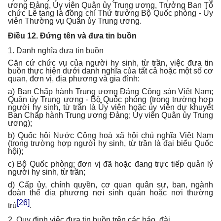
ương Đảng, Ủy viên Quân ủy Trung ương, Trưởng Ban Tổ
chức Lễ tang là đồng chí Thứ trưởng Bộ Quốc phòng - Ủy
viên Thường vụ Quân ủy Trung ương.
Điều 12. Đứng tên và đưa tin buồn
1. Danh nghĩa đưa tin buồn
Căn cứ chức vụ của người hy sinh, từ trần, việc đưa tin
buồn thực hiện dưới danh nghĩa của tất cả hoặc một số cơ
quan, đơn vị, địa phương và gia đình:
a) Ban Chấp hành Trung ương Đảng Cộng sản Việt Nam;
Quân ủy Trung ương - Bộ Quốc phòng (trong trường hợp
người hy sinh, từ trần là Ủy viên hoặc ủy viên dự khuyết
Ban Chấp hành Trung ương Đảng; Ủy viên Quân ủy Trung
ương);
b) Quốc hội Nước Cộng hoà xã hội chủ nghĩa Việt Nam
(trong trường hợp người hy sinh, từ trần là đại biểu Quốc
hội);
c) Bộ Quốc phòng; đơn vị đã hoặc đang trực tiếp quản lý
người hy sinh, từ trần;
d) Cấp ủy, chính quyền, cơ quan quân sự, ban, ngành
đoàn thể địa phương nơi sinh quán hoặc nơi thường
[26]
trú
.
2. Quy định việc đưa tin buồn trên các báo, đài