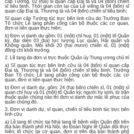
cấp Tướng, 02 (hai) sĩ quan cấp Đại tá và 04 (bốn) chiến
sĩ tiêu binh. Thời gian còn lại của Lễ viếng là 04 (bốn) sĩ
quan cấp Đại tá, Thượng tá và 04 (bốn) chiến sĩ tiêu binh;
Sĩ quan cấp Tướng túc trực bên linh cữu do Trưởng Ban
Tổ chức Lễ tang phân công cán bộ thuộc các cơ quan,
đơn vị liên quan thực hiện;
b) Đơn vị danh dự gồm: 01 (một) chỉ huy, 01 (một) tổ Quân
kỳ, đại diện 03 (ba) lực lượng Lục quân, Hải quân và
Không quân. Mỗi khối 20 (hai mươi) chiến sĩ, 01 (một)
đồng chí khối trưởng.
2. Lễ tang do đơn vị trực thuộc Quân ủy Trung ương chủ trì
a) Sĩ quan túc trực bên linh cữu là 04 (bốn) sĩ quan cấp
Đại tá, Thượng tá và 04 (bốn) chiến sĩ tiêu binh. Trưởng
Ban Tổ chức Lễ tang phân công cán bộ thuộc các cơ
quan, đơn vị liên quan thực hiện.
b) Đơn vị danh dự, gồm: 24 (hai bốn) chiến sĩ, 01 (một) sĩ
quan chỉ huy và 01 (một) tổ Quân kỳ; người hy sinh, từ trần
thuộc quân chủng nào thì đơn vị danh dự mặc lễ phục của
quân chủng đó.
3. Đơn vị danh dự, sĩ quan, chiến sĩ tiêu binh túc trực bên
linh cữu
a) Lễ tang tổ chức tại Nhà tang lễ bệnh viện Quân đội trên
địa bàn thành phố Hà Nội, do Đoàn Nghi lễ Quân đội thực
hiện; tổ chức tại cơ quan, đơn vị trên địa bàn thành phố