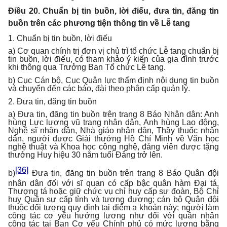
Điều 20. Chuẩn bị tin buồn, lời điếu, đưa tin, đăng tin
buồn trên các phương tiện thông tin về Lễ tang
1. Chuẩn bị tin buồn, lời điếu
a) Cơ quan chính trị đơn vị chủ trì tổ chức Lễ tang chuẩn bị
tin buồn, lời điếu, có tham khảo ý kiến của gia đình trước
khi thông qua Trưởng Ban Tổ chức Lễ tang.
b) Cục Cán bộ, Cục Quân lực thẩm định nội dung tin buồn
và chuyển đến các báo, đài theo phân cấp quản lý.
2. Đưa tin, đăng tin buồn
a) Đưa tin, đăng tin buồn trên trang 8 Báo Nhân dân: Anh
hùng Lực lượng vũ trang nhân dân, Anh hùng Lao động,
Nghệ sĩ nhân dân, Nhà giáo nhân dân, Thầy thuốc nhân
dân, người được Giải thưởng Hồ Chí Minh về Văn học
nghệ thuật và Khoa học công nghệ, đảng viên được tặng
thưởng Huy hiệu 30 năm tuổi Đảng trở lên.
[36]
b)
Đưa tin, đăng tin buồn trên trang 8 Báo Quân đội
nhân dân đối với sĩ quan có cấp bậc quân hàm Đại tá,
Thượng tá hoặc giữ chức vụ chỉ huy cấp sư đoàn, Bộ Chỉ
huy Quân sự cấp tỉnh và tương đương; cán bộ Quân đội
thuộc đối tượng quy định tại điểm a khoản này; người làm
công tác cơ yếu hưởng lương như đối với quân nhân
công tác tại Ban Cơ yếu Chính phủ có mức lương bằng