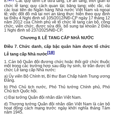
8.
Các quy định Lễ đưa tang, Lễ an táng; thời gian tổ
chức lễ tang; quy cách quan tài; băng tang; việc rắc, rải
các loại tiền do Ngân hàng Nhà nước Việt Nam và ngoại
tệ; việc đốt đồ mã tại nơi an táng thực hiện theo quy định
tại Điều 4 Nghị định số 105/2012/NĐ-CP ngày 17 tháng 12
năm 2012 của Chính phủ về tổ chức lễ tang cán bộ, công
chức, viên chức, được sửa đổi, bổ sung tại khoản 2 Điều
1 Nghị định số 237/2025/NĐ-CP.
Chương II.
LỄ TANG CẤP NHÀ NƯỚC
Điều 7. Chức danh, cấp bậc quân hàm được tổ chức
[18]
Lễ tang cấp Nhà nước
1. Cán bộ Quân đội đương chức hoặc thôi giữ chức thuộc
một trong các trường hợp sau đây hy sinh, từ trần được tổ
chức Lễ tang cấp Nhà nước:
a) Ủy viên Bộ Chính trị, Bí thư Ban Chấp hành Trung ương
Đảng.
b) Phó Chủ tịch nước, Phó Thủ tướng Chính phủ, Phó
Chủ tịch Quốc hội.
c) Đại tướng Quân đội nhân dân Việt Nam.
d) Thượng tướng Quân đội nhân dân Việt Nam là cán bộ
hoạt động cách mạng trước ngày khởi nghĩa tháng Tám
năm 1945.