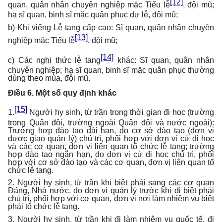
[12]
quan, quân nhân chuyên nghiệp mặc Tiểu lễ
, đội mũ;
hạ sĩ quan, binh sĩ mặc quân phục dự lễ, đội mũ;
b) Khi viếng Lễ tang cấp cao: Sĩ quan, quân nhân chuyên
[13]
nghiệp mặc Tiểu lễ
, đội mũ;
[14]
c) Các nghi thức lễ tang
khác: Sĩ quan, quân nhân
chuyên nghiệp; hạ sĩ quan, binh sĩ mặc quân phục thường
dùng theo mùa, đội mũ.
Điều 6. Một số quy định khác
[15]
1.
Người hy sinh, từ trần trong thời gian đi học (trường
trong Quân đội, trường ngoài Quân đội và nước ngoài):
Trường hợp đào tạo dài hạn, do cơ sở đào tạo (đơn vị
được giao quản lý) chủ trì, phối hợp với đơn vị cử đi học
và các cơ quan, đơn vị liên quan tổ chức lễ tang; trường
hợp đào tạo ngắn hạn, do đơn vị cử đi học chủ trì, phối
hợp với cơ sở đào tạo và các cơ quan, đơn vị liên quan tổ
chức lễ tang.
2. Người hy sinh, từ trần khi biệt phái sang các cơ quan
Đảng, Nhà nước, do đơn vị quản lý trước khi đi biệt phái
chủ trì, phối hợp với cơ quan, đơn vị nơi làm nhiệm vụ biệt
phái tổ chức lễ tang.
3. Người hy sinh, từ trần khi đi làm nhiệm vụ quốc tế, đi