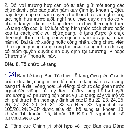
2. Đối với trường hợp cán bộ từ trần giữ một trong các
chức danh, cấp bậc quân hàm quy định tại khoản 1 Điều
này được cấp có thẩm quyền cho thôi chức vụ, nghỉ công
tác, nghỉ hưu trước tuổi, nghỉ hưu theo quy định do có vi
phạm, khuyết điểm, lễ tang được tổ chức theo nghi thức
Lễ tang cấp cao; bị kỷ luật bằng hình thức cách chức hoặc
xóa tư cách chức vụ, chức danh, lễ tang được tổ chức
theo nghi thức Lễ tang đối với quân nhân có cấp bậc quân
hàm từ Đại tá trở xuống hoặc công nhân, công chức, viên
chức quốc phòng đang công tác hoặc đã nghỉ hưu do cấp
có thẩm quyền quyết định quy định tại Chương IV hoặc
Chương V Thông tư này.
Điều 8. Tổ chức Lễ tang
[19]
1.
Ban Lễ tang; Ban Tổ chức Lễ tang; đứng tên đưa tin
buồn; đưa tin, đăng tin; nơi tổ chức Lễ tang và nơi an táng;
trang trí lễ đài; vòng hoa; Lễ viếng; tổ chức các đoàn nước
ngoài đến viếng; Lễ truy điệu; Lễ đưa tang; Lễ hạ huyệt;
lực lượng và phương tiện phục vụ Lễ tang; xây vỏ mộ và
chi phí thực hiện theo quy định tại các Điều 22, 23, 24, 25,
26, 27, 28, 29, 30, 31, 32 và Điều 33 Nghị định số
105/2012/NĐ-CP được sửa đổi, bổ sung tại khoản 13,
khoản 14, khoản 15, khoản 16 Điều 1 Nghị định số
237/2025/NĐ-CP.
2. Tổng cục Chính trị phối hợp với các Ban của Đảng