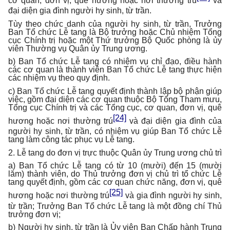
cơ quan, đơn vị, quê hương hoặc nơi thường trú
và
đại diện gia đình người hy sinh, từ trần.
Tùy theo chức danh của người hy sinh, từ trần, Trưởng
Ban Tổ chức Lễ tang là Bộ trưởng hoặc Chủ nhiệm Tổng
cục Chính trị hoặc một Thứ trưởng Bộ Quốc phòng là ủy
viên Thường vụ Quân ủy Trung ương.
b) Ban Tổ chức Lễ tang có nhiệm vụ chỉ đạo, điều hành
các cơ quan là thành viên Ban Tổ chức Lễ tang thực hiện
các nhiệm vụ theo quy định.
c) Ban Tổ chức Lễ tang quyết định thành lập bộ phận giúp
việc, gồm đại diện các cơ quan thuộc Bộ Tổng Tham mưu,
Tổng cục Chính trị và các Tổng cục, cơ quan, đơn vị, quê
[24]
hương hoặc nơi thường trú
và đại diện gia đình của
người hy sinh, từ trần, có nhiệm vụ giúp Ban Tổ chức Lễ
tang làm công tác phục vụ Lễ tang.
2. Lễ tang do đơn vị trực thuộc Quân ủy Trung ương chủ trì
a) Ban Tổ chức Lễ tang có từ 10 (mười) đến 15 (mười
lăm) thành viên, do Thủ trưởng đơn vị chủ trì tổ chức Lễ
tang quyết định, gồm các cơ quan chức năng, đơn vị, quê
[25]
hương hoặc nơi thường trú
và gia đình người hy sinh,
từ trần; Trưởng Ban Tổ chức Lễ tang là một đồng chí Thủ
trưởng đơn vị;
b) Người hy sinh, từ trần là Ủy viên Ban Chấp hành Trung