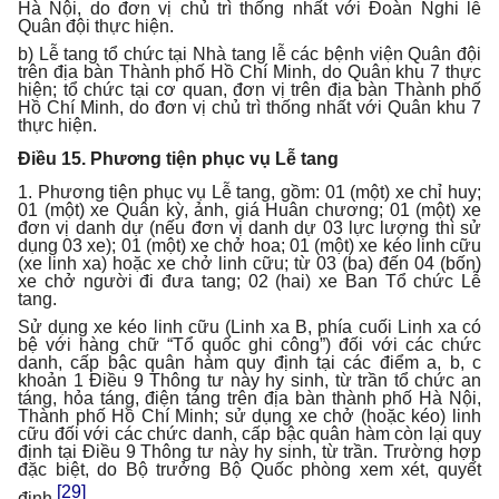
Hà Nội, do đơn vị chủ trì thống nhất với Đoàn Nghi lễ
Quân đội thực hiện.
b) Lễ tang tổ chức tại Nhà tang lễ các bệnh viện Quân đội
trên địa bàn Thành phố Hồ Chí Minh, do Quân khu 7 thực
hiện; tổ chức tại cơ quan, đơn vị trên địa bàn Thành phố
Hồ Chí Minh, do đơn vị chủ trì thống nhất với Quân khu 7
thực hiện.
Điều 15. Phương tiện phục vụ Lễ tang
1. Phương tiện phục vụ Lễ tang, gồm: 01 (một) xe chỉ huy;
01 (một) xe Quân kỳ, ảnh, giá Huân chương; 01 (một) xe
đơn vị danh dự (nếu đơn vị danh dự 03 lực lượng thì sử
dụng 03 xe); 01 (một) xe chở hoa; 01 (một) xe kéo linh cữu
(xe linh xa) hoặc xe chở linh cữu; từ 03 (ba) đến 04 (bốn)
xe chở người đi đưa tang; 02 (hai) xe Ban Tổ chức Lễ
tang.
Sử dụng xe kéo linh cữu (Linh xa B, phía cuối Linh xa có
bệ với hàng chữ “Tổ quốc ghi công”) đối với các chức
danh, cấp bậc quân hàm quy định tại các điểm a, b, c
khoản 1 Điều 9 Thông tư này hy sinh, từ trần tổ chức an
táng, hỏa táng, điện táng trên địa bàn thành phố Hà Nội,
Thành phố Hồ Chí Minh; sử dụng xe chở (hoặc kéo) linh
cữu đối với các chức danh, cấp bậc quân hàm còn lại quy
định tại Điều 9 Thông tư này hy sinh, từ trần. Trường hợp
đặc biệt, do Bộ trưởng Bộ Quốc phòng xem xét, quyết
[29]
định.