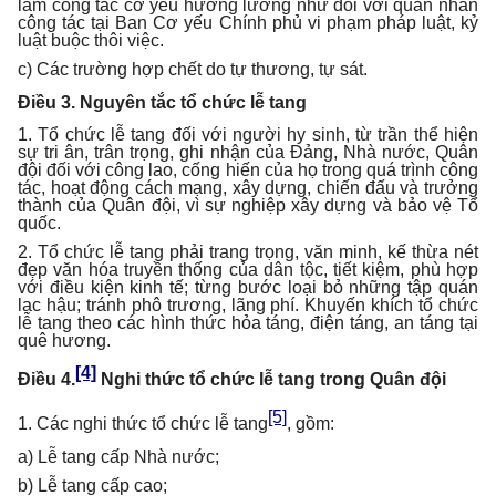
làm công tác cơ yếu hưởng lương như đối với quân nhân
công tác tại Ban Cơ yếu Chính phủ vi phạm pháp luật, kỷ
luật buộc thôi việc.
c) Các trường hợp chết do tự thương, tự sát.
Điều 3. Nguyên tắc tổ chức lễ tang
1. Tổ chức lễ tang đối với người hy sinh, từ trần thể hiện
sự tri ân, trân trọng, ghi nhận của Đảng, Nhà nước, Quân
đội đối với công lao, cống hiến của họ trong quá trình công
tác, hoạt động cách mạng, xây dựng, chiến đấu và trưởng
thành của Quân đội, vì sự nghiệp xây dựng và bảo vệ Tổ
quốc.
2. Tổ chức lễ tang phải trang trọng, văn minh, kế thừa nét
đẹp văn hóa truyền thống của dân tộc, tiết kiệm, phù hợp
với điều kiện kinh tế; từng bước loại bỏ những tập quán
lạc hậu; tránh phô trương, lãng phí. Khuyến khích tổ chức
lễ tang theo các hình thức hỏa táng, điện táng, an táng tại
quê hương.
[4]
Điều 4.
Nghi thức tổ chức lễ tang trong Quân đội
[5]
1. Các nghi thức tổ chức lễ tang
, gồm:
a) Lễ tang cấp Nhà nước;
b) Lễ tang cấp cao;