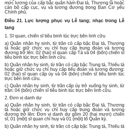
mức lương của cấp bậc quân hàm Đại tá, Thượng tá hoặc
cán bộ cấp cục, vụ và tương đương trong Ban Cơ yếu
Chính phủ.
Điều 21. Lực lượng phục vụ Lễ tang; nhạc trong Lễ
tang
1. Sĩ quan, chiến sĩ tiêu binh túc trực bên linh cữu
a) Quân nhân hy sinh, từ trần có cấp bậc Đại tá, Thượng
tá hoặc giữ chức vụ chỉ huy cấp trung đoàn và tương
đương trở lên: 02 (hai) sĩ quan cấp Tá và 04 (bốn) chiến sĩ
tiêu binh túc trực bên linh cữu.
b) Quân nhân hy sinh, từ trần có cấp bậc Trung tá, Thiếu tá
hoặc giữ chức vụ chỉ huy cấp tiểu đoàn và tương đương:
02 (hai) sĩ quan cấp úy và 04 (bốn) chiến sĩ tiêu binh túc
trực bên linh cữu.
c) Quân nhân hy sinh, từ trần cấp úy trở xuống hy sinh, từ
trần: 04 (bốn) chiến sĩ tiêu binh túc trực bên linh cữu.
2. Đơn vị danh dự
a) Quân nhân hy sinh, từ trần có cấp bậc Đại tá, Thượng
tá hoặc giữ chức vụ chỉ huy cấp trung đoàn và tương
đương trở lên: Đơn vị danh dự gồm 20 (hai mươi) chiến
sĩ, 01 (một) sĩ quan chỉ huy và 01 (một) tổ Quân kỳ.
b) Quân nhân hy sinh, từ trần có cấp bậc Trung tá, Thiếu tá