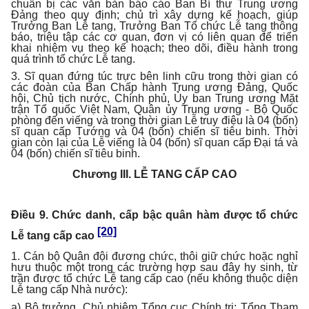
chuẩn bị các văn bản báo cáo Ban Bí thư Trung ương
Đảng theo quy định; chủ trì xây dựng kế hoạch, giúp
Trưởng Ban Lễ tang, Trưởng Ban Tổ chức Lễ tang thông
báo, triệu tập các cơ quan, đơn vị có liên quan để triển
khai nhiệm vụ theo kế hoạch; theo dõi, điều hành trong
quá trình tổ chức Lễ tang.
3. Sĩ quan đứng túc trực bên linh cữu trong thời gian có
các đoàn của Ban Chấp hành Trung ương Đảng, Quốc
hội, Chủ tịch nước, Chính phủ, Ủy ban Trung ương Mặt
trận Tổ quốc Việt Nam, Quân ủy Trung ương - Bộ Quốc
phòng đến viếng và trong thời gian Lễ truy điệu là 04 (bốn)
sĩ quan cấp Tướng và 04 (bốn) chiến sĩ tiêu binh. Thời
gian còn lại của Lễ viếng là 04 (bốn) sĩ quan cấp Đại tá và
04 (bốn) chiến sĩ tiêu binh.
Chương III.
LỄ TANG CẤP CAO
Điều 9. Chức danh, cấp bậc quân hàm được tổ chức
[20]
Lễ tang cấp cao
1. Cán bộ Quân đội đương chức, thôi giữ chức hoặc nghỉ
hưu thuộc một trong các trường hợp sau đây hy sinh, từ
trần được tổ chức Lễ tang cấp cao (nếu không thuộc diện
Lễ tang cấp Nhà nước):
a) Bộ trưởng, Chủ nhiệm Tổng cục Chính trị; Tổng Tham