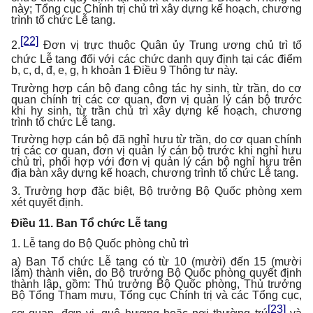
này; Tổng cục Chính trị chủ trì xây dựng kế hoạch, chương
trình tổ chức Lễ tang.
[22]
2.
Đơn vị trực thuộc Quân ủy Trung ương chủ trì tổ
chức Lễ tang đối với các chức danh quy định tại các điểm
b, c, d, đ, e, g, h khoản 1 Điều 9 Thông tư này.
Trường hợp cán bộ đang công tác hy sinh, từ trần, do cơ
quan chính trị các cơ quan, đơn vị quản lý cán bộ trước
khi hy sinh, từ trần chủ trì xây dựng kế hoạch, chương
trình tổ chức Lễ tang.
Trường hợp cán bộ đã nghỉ hưu từ trần, do cơ quan chính
trị các cơ quan, đơn vị quản lý cán bộ trước khi nghỉ hưu
chủ trì, phối hợp với đơn vị quản lý cán bộ nghỉ hưu trên
địa bàn xây dựng kế hoạch, chương trình tổ chức Lễ tang.
3. Trường hợp đặc biệt, Bộ trưởng Bộ Quốc phòng xem
xét quyết định.
Điều 11. Ban Tổ chức Lễ tang
1. Lễ tang do Bộ Quốc phòng chủ trì
a) Ban Tổ chức Lễ tang có từ 10 (mười) đến 15 (mười
lăm) thành viên, do Bộ trưởng Bộ Quốc phòng quyết định
thành lập, gồm: Thủ trưởng Bộ Quốc phòng, Thủ trưởng
Bộ Tổng Tham mưu, Tổng cục Chính trị và các Tổng cục,
[23]