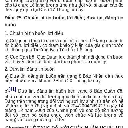
số lương tương ứng với sĩ quan cấp nào thì được phân
cấp tổ chức Lễ tang tương ứng như đối với sĩ quan cấp đó
theo quy định tại Điều 17 Thông tư này.
Điều 25. Chuẩn bị tin buồn, lời điếu, đưa tin, đăng tin
buồn
1. Chuẩn bị tin buồn, lời điếu
a) Cơ quan chính trị đơn vị chủ trì tổ chức Lễ tang chuẩn bị
tin buồn, lời điếu, có tham khảo ý kiến của gia đình trước
khi thông qua Trưởng Ban Tổ chức Lễ tang;
b) Cục Cán bộ, Cục Quân lực thẩm định nội dung tin buồn
và chuyển đến các báo, đài theo phân cấp quản lý.
2. Đưa tin, đăng tin buồn
a) Đưa tin, đăng tin buồn trên trang 8 Báo Nhân dân thực
hiện như điểm a khoản 2 Điều 20 Thông tư này.
[41]
b)
Đưa tin, đăng tin buồn trên trang 8 Báo Quân đội
nhân dân đối với đối tượng quy định tại điểm a khoản này.
Đăng trên trang trong đối với người hy sinh, từ trần có hệ
số lương từ 5,76 (Nghị định số 204/2004/NĐ-CP ngày 14
tháng 12 năm 2004 của Chính phủ về chế độ tiền lương
đối với cán bộ công chức, viên chức và lực lượng vũ
trang) và tương đương trở lên.