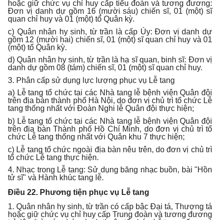
hoặc giữ chức vụ chỉ huy cấp tiểu đoàn và tương đương:
Đơn vị danh dự gồm 16 (mười sáu) chiến sĩ, 01 (một) sĩ
quan chỉ huy và 01 (một) tổ Quân kỳ.
c) Quân nhân hy sinh, từ trần là cấp Úy: Đơn vị danh dự
gồm 12 (mười hai) chiến sĩ, 01 (một) sĩ quan chỉ huy và 01
(một) tổ Quân kỳ.
d) Quân nhân hy sinh, từ trần là hạ sĩ quan, binh sĩ: Đơn vị
danh dự gồm 08 (tám) chiến sĩ, 01 (một) sĩ quan chỉ huy.
3. Phân cấp sử dụng lực lượng phục vụ Lễ tang
a) Lễ tang tổ chức tại các Nhà tang lễ bệnh viện Quân đội
trên địa bàn thành phố Hà Nội, do đơn vị chủ trì tổ chức Lễ
tang thống nhất với Đoàn Nghi lễ Quân đội thực hiện;
b) Lễ tang tổ chức tại các Nhà tang lễ bệnh viện Quân đội
trên địa bàn Thành phố Hồ Chí Minh, do đơn vị chủ trì tổ
chức Lễ tang thống nhất với Quân khu 7 thực hiện;
c) Lễ tang tổ chức ngoài địa bàn nêu trên, do đơn vị chủ trì
tổ chức Lễ tang thực hiện.
4. Nhạc trong Lễ tang: Sử dụng băng nhạc buồn, bài "Hồn
tử sĩ" và Hành khúc tang lễ.
Điều 22. Phương tiện phục vụ Lễ tang
1. Quân nhân hy sinh, từ trần có cấp bậc Đại tá, Thượng tá
hoặc giữ chức vụ chỉ huy cấp Trung đoàn và tương đương