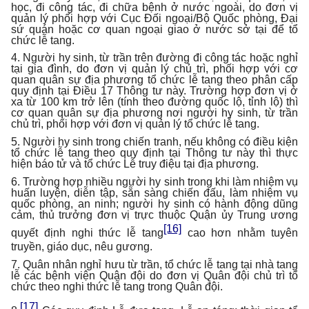
học, đi công tác, đi chữa bệnh ở nước ngoài, do đơn vị
quản lý phối hợp với Cục Đối ngoại/Bộ Quốc phòng, Đại
sứ quán hoặc cơ quan ngoại giao ở nước sở tại để tổ
chức lễ tang.
4. Người hy sinh, từ trần trên đường đi công tác hoặc nghỉ
tại gia đình, do đơn vị quản lý chủ trì, phối hợp với cơ
quan quân sự địa phương tổ chức lễ tang theo phân cấp
quy định tại Điều 17 Thông tư này. Trường hợp đơn vị ở
xa từ 100 km trở lên (tính theo đường quốc lộ, tỉnh lộ) thì
cơ quan quân sự địa phương nơi người hy sinh, từ trần
chủ trì, phối hợp với đơn vị quản lý tổ chức lễ tang.
5. Người hy sinh trong chiến tranh, nếu không có điều kiện
tổ chức lễ tang theo quy định tại Thông tư này thì thực
hiện báo tử và tổ chức Lễ truy điệu tại địa phương.
6. Trường hợp nhiều người hy sinh trong khi làm nhiệm vụ
huấn luyện, diễn tập, sẵn sàng chiến đấu, làm nhiệm vụ
quốc phòng, an ninh; người hy sinh có hành động dũng
cảm, thủ trưởng đơn vị trực thuộc Quận ủy Trung ương
[16]
quyết định nghi thức lễ tang
cao hơn nhằm tuyên
truyền, giáo dục, nêu gương.
7. Quân nhân nghỉ hưu từ trần, tổ chức lễ tang tại nhà tang
lễ các bệnh viện Quân đội do đơn vị Quân đội chủ trì tổ
chức theo nghi thức lễ tang trong Quân đội.
[17]