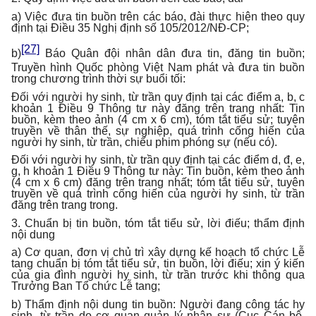
a) Việc đưa tin buồn trên các báo, đài thực hiện theo quy
định tại Điều 35 Nghị định số 105/2012/NĐ-CP;
[27]
b)
Báo Quân đội nhân dân đưa tin, đăng tin buồn;
Truyền hình Quốc phòng Việt Nam phát và đưa tin buồn
trong chương trình thời sự buổi tối:
Đối với người hy sinh, từ trần quy định tại các điểm a, b, c
khoản 1 Điều 9 Thông tư này đăng trên trang nhất: Tin
buồn, kèm theo ảnh (4 cm x 6 cm), tóm tắt tiểu sử; tuyên
truyền về thân thế, sự nghiệp, quá trình cống hiến của
người hy sinh, từ trần, chiếu phim phóng sự (nếu có).
Đối với người hy sinh, từ trần quy định tại các điểm d, đ, e,
g, h khoản 1 Điều 9 Thông tư này: Tin buồn, kèm theo ảnh
(4 cm x 6 cm) đăng trên trang nhất; tóm tắt tiểu sử, tuyên
truyền về quá trình cống hiến của người hy sinh, từ trần
đăng trên trang trong.
3. Chuẩn bị tin buồn, tóm tắt tiểu sử, lời điếu; thẩm định
nội dung
a) Cơ quan, đơn vị chủ trì xây dựng kế hoạch tổ chức Lễ
tang chuẩn bị tóm tắt tiểu sử, tin buồn, lời điếu; xin ý kiến
của gia đình người hy sinh, từ trần trước khi thông qua
Trưởng Ban Tổ chức Lễ tang;
b) Thẩm định nội dung tin buồn: Người đang công tác hy
sinh, từ trần do cơ quan quản lý nhân sự (Cục Cán bộ,