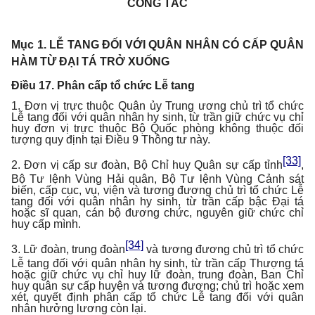
CÔNG TÁC
Mục 1. LỄ TANG ĐỐI VỚI QUÂN NHÂN CÓ CẤP QUÂN
HÀM TỪ ĐẠI TÁ TRỞ XUỐNG
Điều 17. Phân cấp tổ chức Lễ tang
1. Đơn vị trực thuộc Quân ủy Trung ương chủ trì tổ chức
Lễ tang đối với quân nhân hy sinh, từ trần giữ chức vụ chỉ
huy đơn vị trực thuộc Bộ Quốc phòng không thuộc đối
tượng quy định tại Điều 9 Thông tư này.
[33]
2. Đơn vị cấp sư đoàn, Bộ Chỉ huy Quân sự cấp tỉnh
,
Bộ Tư lệnh Vùng Hải quân, Bộ Tư lệnh Vùng Cảnh sát
biến, cấp cục, vụ, viện và tương đương chủ trì tổ chức Lễ
tang đối với quân nhân hy sinh, từ trần cấp bậc Đại tá
hoặc sĩ quan, cán bộ đương chức, nguyên giữ chức chỉ
huy cấp mình.
[34]
3. Lữ đoàn, trung đoàn
và tương đương chủ trì tổ chức
Lễ tang đối với quân nhân hy sinh, từ trần cấp Thượng tá
hoặc giữ chức vụ chỉ huy lữ đoàn, trung đoàn, Ban Chỉ
huy quân sự cấp huyện và tương đương; chủ trì hoặc xem
xét, quyết định phân cấp tổ chức Lễ tang đối với quân
nhân hưởng lương còn lại.