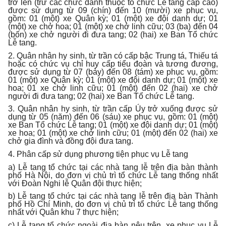
trở lên (trừ các chức danh thuộc tổ chức Lễ tang cấp cao)
được sử dụng từ 09 (chín) đến 10 (mười) xe phục vụ,
gồm: 01 (một) xe Quân kỳ; 01 (một) xe đội danh dự; 01
(một) xe chở hoa; 01 (một) xe chở linh cữu; 03 (ba) đến 04
(bốn) xe chở người đi đưa tang; 02 (hai) xe Ban Tổ chức
Lễ tang.
2. Quân nhân hy sinh, từ trần có cấp bậc Trung tá, Thiếu tá
hoặc có chức vụ chỉ huy cấp tiểu đoàn và tương đương,
được sử dụng từ 07 (bảy) đến 08 (tám) xe phục vụ, gồm:
01 (một) xe Quân kỳ; 01 (một) xe đội danh dự; 01 (một) xe
hoa; 01 xe chở linh cữu; 01 (một) đến 02 (hai) xe chở
người đi đưa tang; 02 (hai) xe Ban Tổ chức Lễ tang.
3. Quân nhân hy sinh, từ trần cấp Úy trở xuống được sử
dụng từ 05 (năm) đến 06 (sáu) xe phục vụ, gồm: 01 (một)
xe Ban Tổ chức Lễ tang; 01 (một) xe đội danh dự; 01 (một)
xe hoa; 01 (một) xe chở linh cữu; 01 (một) đến 02 (hai) xe
chở gia đình và đồng đội đưa tang.
4. Phân cấp sử dụng phương tiện phục vụ Lễ tang
a) Lễ tang tổ chức tại các nhà tang lễ trên địa bàn thành
phố Hà Nội, do đơn vị chủ trì tổ chức Lễ tang thống nhất
với Đoàn Nghi lễ Quân đội thực hiện;
b) Lễ tang tổ chức tại các nhà tang lễ trên địa bàn Thành
phố Hồ Chí Minh, do đơn vị chủ trì tổ chức Lễ tang thống
nhất với Quân khu 7 thực hiện;
c) Lễ tang tổ chức ngoài địa bàn nêu trên, xe phục vụ Lễ