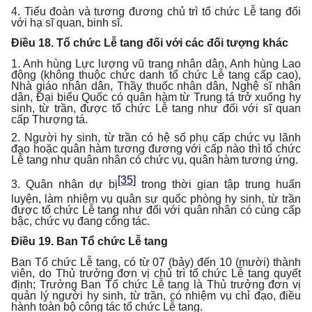
4. Tiểu đoàn và tương đương chủ trì tổ chức Lễ tang đối
với hạ sĩ quan, binh sĩ.
Điều 18. Tổ chức Lễ tang đối với các đối tượng khác
1. Anh hùng Lực lượng vũ trang nhân dân, Anh hùng Lao
động (không thuộc chức danh tổ chức Lễ tang cấp cao),
Nhà giáo nhân dân, Thầy thuốc nhân dân, Nghệ sĩ nhân
dân, Đại biểu Quốc có quân hàm từ Trung tá trở xuống hy
sinh, từ trần, được tổ chức Lễ tang như đối với sĩ quan
cấp Thượng tá.
2. Người hy sinh, từ trần có hệ số phụ cấp chức vụ lãnh
đạo hoặc quân hàm tương đương với cấp nào thì tổ chức
Lễ tang như quân nhân có chức vụ, quân hàm tương ứng.
[35]
3. Quân nhân dự bị
trong thời gian tập trung huấn
luyện, làm nhiệm vụ quân sự quốc phòng hy sinh, từ trần
được tổ chức Lễ tang như đối với quân nhân có cùng cấp
bậc, chức vụ đang công tác.
Điều 19. Ban Tổ chức Lễ tang
Ban Tổ chức Lễ tang, có từ 07 (bảy) đến 10 (mười) thành
viên, do Thủ trưởng đơn vị chủ trì tổ chức Lễ tang quyết
định; Trưởng Ban Tổ chức Lễ tang là Thủ trưởng đơn vị
quản lý người hy sinh, từ trần, có nhiệm vụ chỉ đạo, điều
hành toàn bộ công tác tổ chức Lễ tang.