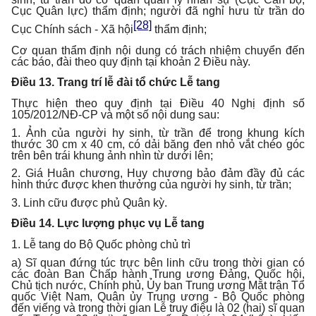
Cục Quân lực) thẩm định; người đã nghỉ hưu từ trần do
[28]
Cục Chính sách - Xã hội
thẩm định;
Cơ quan thẩm định nội dung có trách nhiệm chuyển đến
các báo, đài theo quy định tại khoản 2 Điều này.
Điều 13. Trang trí lễ đài tổ chức Lễ tang
Thực hiện theo quy định tại Điều 40 Nghị định số
105/2012/NĐ-CP và một số nội dung sau:
1. Ảnh của người hy sinh, từ trần để trong khung kích
thước 30 cm x 40 cm, có dải băng đen nhỏ vắt chéo góc
trên bên trái khung ảnh nhìn từ dưới lên;
2. Giá Huân chương, Huy chương bảo đảm đầy đủ các
hình thức được khen thưởng của người hy sinh, từ trần;
3. Linh cữu được phủ Quân kỳ.
Điều 14. Lực lượng phục vụ Lễ tang
1. Lễ tang do Bộ Quốc phòng chủ trì
a) Sĩ quan đứng túc trực bên linh cữu trong thời gian có
các đoàn Ban Chấp hành Trung ương Đảng, Quốc hội,
Chủ tịch nước, Chính phủ, Ủy ban Trung ương Mặt trận Tổ
quốc Việt Nam, Quân ủy Trung ương - Bộ Quốc phòng
đến viếng và trong thời gian Lễ truy điệu là 02 (hai) sĩ quan