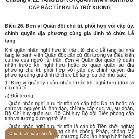
Chương V.
LỄ TANG ĐỐI VỚI QUÂN NHÂN NGHỈ HƯU
CẤP BẬC TỪ ĐẠI TÁ TRỞ XUỐNG
Điều 26. Đơn vị Quân đội chủ trì, phối hợp với cấp ủy,
chính quyền địa phương cùng gia đình tổ chức Lễ
tang
Khi quân nhân nghỉ hưu từ trần, tổ chức Lễ tang tại nhà
tang lễ bệnh viện Quân đội; căn cứ đối tượng và điều kiện
cụ thể của người từ trần, đơn vị Quân đội quản lý quân
nhân trước khi nghỉ hưu hoặc cơ quan quân sự địa
phương chủ trì, phối hợp với cấp ủy, chính quyền địa
phương cùng gia đình tổ chức Lễ tang, cụ thể như sau:
1. Đơn vị quản lý quân nhân trước khi nghỉ hưu (đơn vị
cũ) chủ trì
a) Đối tượng:
- Quân nhân nghỉ hưu từ trần có cấp bậc Đại tá hoặc có
chức vụ nguyên là lãnh đạo, chỉ huy cấp cục, vụ, sư đoàn,
Bộ Chỉ huy quân sự, Bộ Chỉ huy Bộ đội Biên phòng cấp
tỉnh và tương đương trở lên;
- Quân nhân nghỉ hưu từ trần là cán bộ Tiền khởi nghĩa;
cán bộ hoạt động kháng chiến chống Pháp, chống Mỹ
Chú thích màu chỉ dẫn
được tặng thưởng Huân chương Độc lập hạng Nhất hoặc