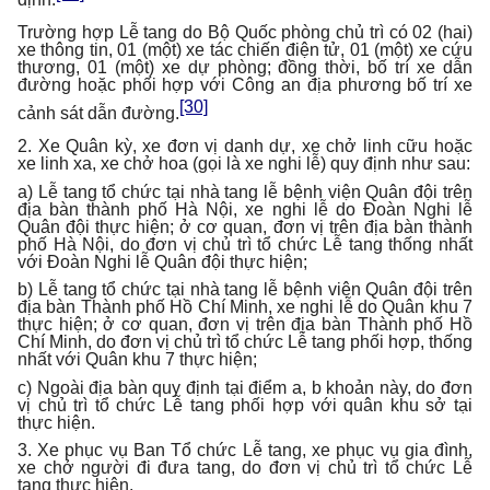
Trường hợp Lễ tang do Bộ Quốc phòng chủ trì có 02 (hai)
xe thông tin, 01 (một) xe tác chiến điện tử, 01 (một) xe cứu
thương, 01 (một) xe dự phòng; đồng thời, bố trí xe dẫn
đường hoặc phối hợp với Công an địa phương bố trí xe
[30]
cảnh sát dẫn đường.
2. Xe Quân kỳ, xe đơn vị danh dự, xe chở linh cữu hoặc
xe linh xa, xe chở hoa (gọi là xe nghi lễ) quy định như sau:
a) Lễ tang tổ chức tại nhà tang lễ bệnh viện Quân đội trên
địa bàn thành phố Hà Nội, xe nghi lễ do Đoàn Nghi lễ
Quân đội thực hiện; ở cơ quan, đơn vị trên địa bàn thành
phố Hà Nội, do đơn vị chủ trì tổ chức Lễ tang thống nhất
với Đoàn Nghi lễ Quân đội thực hiện;
b) Lễ tang tổ chức tại nhà tang lễ bệnh viện Quân đội trên
địa bàn Thành phố Hồ Chí Minh, xe nghi lễ do Quân khu 7
thực hiện; ở cơ quan, đơn vị trên địa bàn Thành phố Hồ
Chí Minh, do đơn vị chủ trì tổ chức Lễ tang phối hợp, thống
nhất với Quân khu 7 thực hiện;
c) Ngoài địa bàn quy định tại điểm a, b khoản này, do đơn
vị chủ trì tổ chức Lễ tang phối hợp với quân khu sở tại
thực hiện.
3. Xe phục vụ Ban Tổ chức Lễ tang, xe phục vụ gia đình,
xe chở người đi đưa tang, do đơn vị chủ trì tổ chức Lễ
tang thực hiện.