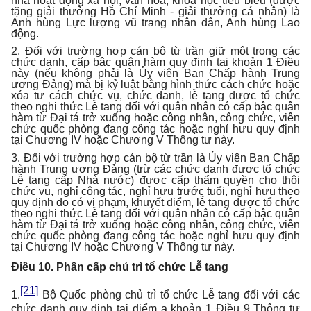
nhà hoạt động xã hội, văn hóa, khoa học tiêu biểu (được
tặng giải thưởng Hồ Chí Minh - giải thưởng cá nhân) là
Anh hùng Lực lượng vũ trang nhân dân, Anh hùng Lao
động.
2. Đối với trường hợp cán bộ từ trần giữ một trong các
chức danh, cấp bậc quân hàm quy định tại khoản 1 Điều
này (nếu không phải là Ủy viên Ban Chấp hành Trung
ương Đảng) mà bị kỷ luật bằng hình thức cách chức hoặc
xóa tư cách chức vụ, chức danh, lễ tang được tổ chức
theo nghi thức Lễ tang đối với quân nhân có cấp bậc quân
hàm từ Đại tá trở xuống hoặc công nhân, công chức, viên
chức quốc phòng đang công tác hoặc nghỉ hưu quy định
tại Chương IV hoặc Chương V Thông tư này.
3. Đối với trường hợp cán bộ từ trần là Ủy viên Ban Chấp
hành Trung ương Đảng (trừ các chức danh được tổ chức
Lễ tang cấp Nhà nước) được cấp thẩm quyền cho thôi
chức vụ, nghỉ công tác, nghỉ hưu trước tuổi, nghỉ hưu theo
quy định do có vi phạm, khuyết điểm, lễ tang được tổ chức
theo nghi thức Lễ tang đối với quân nhân có cấp bậc quân
hàm từ Đại tá trở xuống hoặc công nhân, công chức, viên
chức quốc phòng đang công tác hoặc nghỉ hưu quy định
tại Chương IV hoặc Chương V Thông tư này.
Điều 10. Phân cấp chủ trì tổ chức Lễ tang
[21]
1.
Bộ Quốc phòng chủ trì tổ chức Lễ tang đối với các
chức danh quy định tại điểm a khoản 1 Điều 9 Thông tư