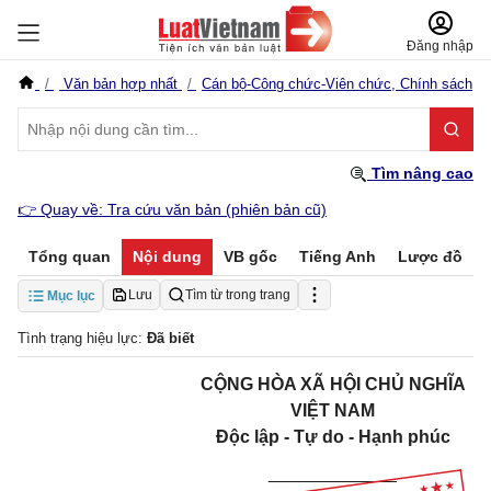
Đăng nhập
Văn bản hợp nhất
Cán bộ-Công chức-Viên chức,
Chính sách
Tìm nâng cao
👉
Quay về: Tra cứu văn bản (phiên bản cũ)
Tổng quan
Nội dung
VB gốc
Tiếng Anh
Lược đồ
Lưu
Tìm từ trong trang
Mục lục
Tình trạng hiệu lực:
Đã biết
CỘNG HÒA XÃ HỘI CHỦ NGHĨA
VIỆT NAM
Độc lập - Tự do - Hạnh phúc
_____________