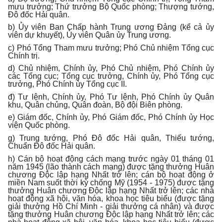
mưu trưởng; Thứ trưởng Bộ Quốc phòng; Thượng tướng,
Đô đốc Hải quân.
b) Ủy viên Ban Chấp hành Trung ương Đảng (kể cả ủy
viên dự khuyết), Ủy viên Quân ủy Trung ương.
c) Phó Tổng Tham mưu trưởng; Phó Chủ nhiệm Tổng cục
Chính trị.
d) Chủ nhiệm, Chính ủy, Phó Chủ nhiệm, Phó Chính ủy
các Tổng cục; Tổng cục trưởng, Chính ủy, Phó Tổng cục
trưởng, Phó Chính ủy Tổng cục II.
đ) Tư lệnh, Chính ủy, Phó Tư lệnh, Phó Chính ủy Quân
khu, Quân chủng, Quân đoàn, Bộ đội Biên phòng.
e) Giám đốc, Chính ủy, Phó Giám đốc, Phó Chính ủy Học
viện Quốc phòng.
g) Trung tướng, Phó Đô đốc Hải quân, Thiếu tướng,
Chuẩn Đô đốc Hải quân.
h) Cán bộ hoạt động cách mạng trước ngày 01 tháng 01
năm 1945 (lão thành cách mạng) được tặng thưởng Huân
chương Độc lập hạng Nhất trở lên; cán bộ hoạt động ở
miền Nam suốt thời kỳ chống Mỹ (1954 - 1975) được tặng
thưởng Huân chương Độc lập hạng Nhất trở lên; các nhà
hoạt động xã hội, văn hóa, khoa học tiêu biểu (được tặng
giải thưởng Hồ Chí Minh - giải thưởng cá nhân) và được
tặng thưởng Huân chương Độc lập hạng Nhất trở lên; các