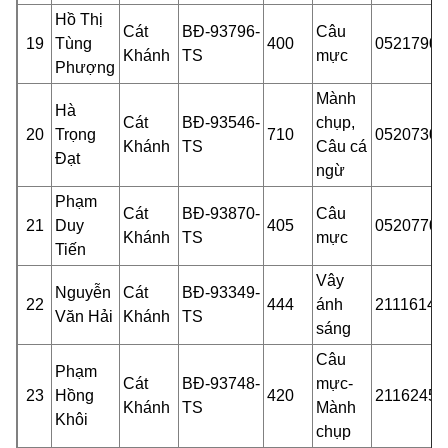
Hồ Thị
Cát
BĐ-93796-
Câu
19
Tùng
400
05217901
Khánh
TS
mực
Phượng
Mành
Hà
Cát
BĐ-93546-
chụp,
20
Trọng
710
05207301
Khánh
TS
Câu cá
Đạt
n
gừ
Phạm
Cát
BĐ-93870-
Câu
21
Duy
405
05207702
Khánh
TS
mực
Tiến
Vây
Nguyễn
Cát
BĐ-93349-
22
444
ánh
21116140
Văn Hải
Khánh
TS
sáng
Câu
Phạm
Cát
BĐ-93748-
mực-
23
Hồng
420
21162450
Khánh
TS
Mành
Khôi
chụp