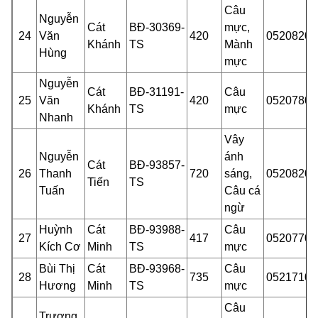
Câu
Nguyễn
Cát
BĐ-30369-
mực,
24
Văn
420
05208201
Khánh
TS
Mành
Hùng
mực
Nguyễn
Cát
BĐ-31191-
Câu
25
Văn
420
05207800
Khánh
TS
mực
Nhanh
Vây
Nguyễn
ánh
Cát
BĐ-93857-
26
Thanh
720
sáng,
05208201
Tiến
TS
Tuấn
Câu
cá
ngừ
Huỳnh
Cát
BĐ-93988-
Câu
27
417
05207701
Kích Cơ
Minh
TS
mực
Bùi Thị
Cát
BĐ-93968-
Câu
28
735
05217101
Hương
Minh
TS
mực
Câu
Trương