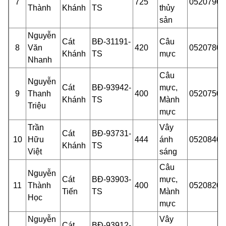
7
725
05207902
Thành
Khánh
TS
thủy
sản
Nguyễn
Cát
BĐ-31191-
Câu
8
Văn
420
05207800
Khánh
TS
mực
Nhanh
Câu
Nguyễn
Cát
BĐ-93942-
mực,
9
Thanh
400
05207500
Khánh
TS
Mành
Triệu
mực
Trần
Vây
Cát
BĐ-93731-
10
Hữu
444
ánh
05208400
Khánh
TS
Việt
sáng
Câu
Nguyễn
Cát
BĐ-93903-
mực,
11
Thành
400
05208201
Tiến
TS
Mành
Học
mực
Nguyễn
Vây
Cát
BĐ-93912-