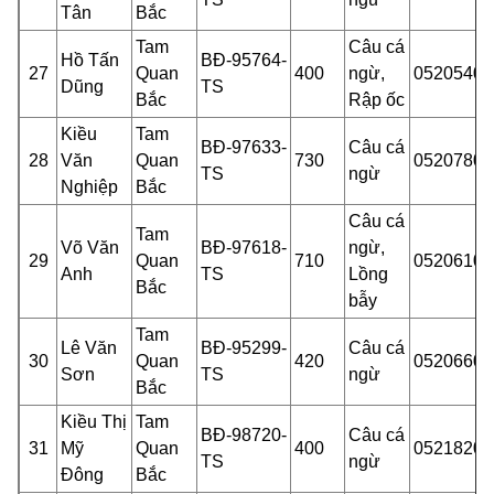
Tân
Bắc
Tam
Câu cá
Hồ Tấn
BĐ-95764-
27
Quan
400
ngừ,
05205400
Dũng
TS
Bắc
Rập ốc
Kiều
Tam
BĐ-97633-
Câu cá
28
Văn
Quan
730
05207801
TS
ngừ
Nghiệp
Bắc
Câu cá
Tam
Võ Văn
BĐ-97618-
ngừ,
29
Quan
710
05206100
Anh
TS
Lồng
Bắc
bẫy
Tam
Lê Văn
BĐ-95299-
Câu cá
30
Quan
420
05206602
Sơn
TS
ngừ
Bắc
Kiều Thị
Tam
BĐ-98720-
Câu cá
31
Mỹ
Quan
400
05218201
TS
ngừ
Đông
Bắc