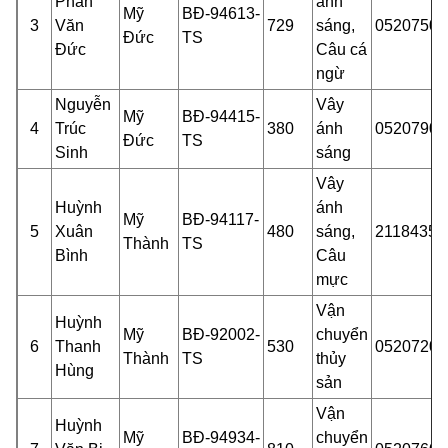
Phan
ánh
Mỹ
BĐ-94613-
3
Văn
729
sáng,
05207500
Đức
TS
Đức
Câu cá
ngừ
Nguyễn
Vây
Mỹ
BĐ-94415-
4
Trúc
380
ánh
05207903
Đức
TS
Sinh
sáng
Vây
Huỳnh
ánh
Mỹ
BĐ-94117-
5
Xuân
480
sáng,
21184352
Thành
TS
Bình
Câu
mực
Vận
Huỳnh
Mỹ
BĐ-92002-
chuyển
6
Thanh
530
05207200
Thành
TS
thủy
Hùng
sản
Vận
Huỳnh
Mỹ
BĐ-94934-
chuyển