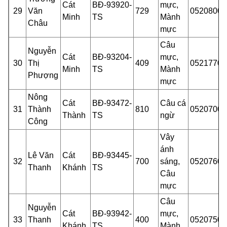
Cát
BĐ-93920-
mực,
29
Văn
729
05208000
Minh
TS
Mành
Châu
mực
Câu
Nguyễn
Cát
BĐ-93204-
mực,
30
Thị
409
05217701
Minh
TS
Mành
Phượng
mực
Nông
Cát
BĐ-93472-
Câu cá
31
Thành
810
05207000
Thành
TS
ngừ
Công
Vây
ánh
Lê Văn
Cát
BĐ-93445-
32
700
sáng,
0
5
207600
Thanh
Khánh
TS
Câu
m
ực
Câu
Nguyễn
Cát
BĐ-93942-
mực,
33
Thanh
400
05207500
Khánh
TS
Mành