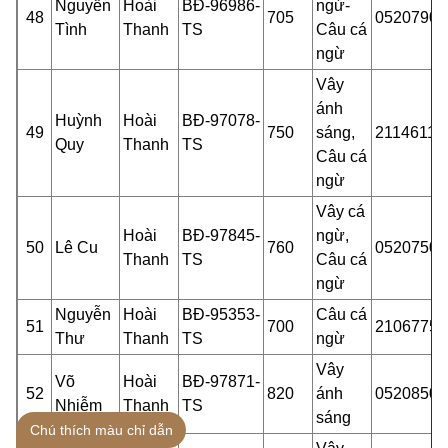
Nguyễn
Hoài
BĐ-96986-
ngừ-
48
705
05207902
Tình
Thanh
TS
Câu cá
n
gừ
Vây
ánh
Huỳnh
Hoài
BĐ-97078-
49
750
sáng,
21146115
Quy
Thanh
TS
Câu cá
ngừ
Vây cá
Hoài
BĐ-97845-
ngừ,
50
Lê Cu
760
05207500
Thanh
TS
Câu cá
n
gừ
Nguyễn
Hoài
BĐ-95353-
Câu cá
51
700
21067751
Thư
Thanh
TS
ngừ
Vây
Võ
Hoài
BĐ-97871-
52
820
ánh
05208501
Nhiễm
Thanh
TS
sáng
Chú thích màu chỉ dẫn