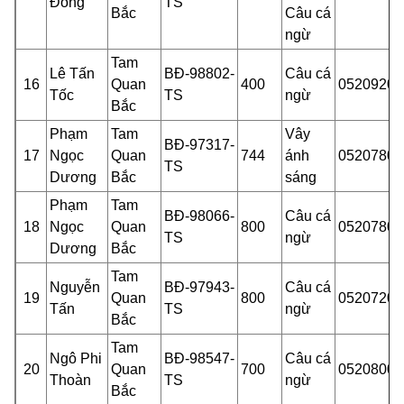
Đông
TS
Bắc
Câu cá
ngừ
Tam
Lê Tấn
BĐ-98802-
Câu cá
16
Quan
400
05209202
Tốc
TS
ngừ
Bắc
Phạm
Tam
Vây
BĐ-97317-
17
Ngọc
Quan
744
ánh
05207801
TS
Dương
Bắc
sáng
Phạm
Tam
BĐ-98066-
Câu cá
18
Ngọc
Quan
800
05207801
TS
ngừ
Dương
Bắc
Tam
Nguyễn
BĐ-97943-
Câu cá
19
Quan
800
05207200
Tấn
TS
ngừ
Bắc
Tam
Ngô Phi
BĐ-98547-
Câu cá
20
Quan
700
05208000
Thoàn
TS
ngừ
Bắc