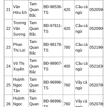
Tam
Văn
BĐ-96536-
Câu cá
21
Quan
420
05205900
Hữu Ích
TS
ngừ
Bắc
Trương
Tam
BĐ-97611-
Câu cá
22
Văn
Quan
420
05209001
TS
ngừ
Sương
Bắc
Tam
Phan
BĐ-98178-
Câu cá
23
Quan
780
05219601
Thị Lợi
TS
ngừ
Bắc
Tam
Võ Thị
BĐ-98907-
Câu cá
24
Quan
400
05216300
Xuyên
TS
ngừ
Bắc
Huỳnh
Tam
BĐ-96996-
Vây cá
25
Ngọc
Quan
760
05207801
TS
ngừ
Tân
Bắc
Huỳnh
Tam
BĐ-96996-
Vây cá
26
Ngọc
Quan
760
05207801
TS
ngừ