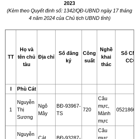
2023
(Kèm theo Quyết định số:
1342
/QĐ-UBND ngày
17
tháng
4
năm 2024 của Chủ tịch UBND tỉnh)
Họ và
Nghề
Số đ
ă
ng
Công
Số CM
TT
tên chủ
Đ
ị
a ch
ỉ
khai
ký
suất
CCC
tàu
thác
I
Phù Cát
Câu
Nguyễn
Ngô
BĐ-93967-
mực,
1
Thị
720
05218600
Mây
TS
Mành
Sương
mực
Câu
Nguyễn
Cát
BĐ-93287-
mực,