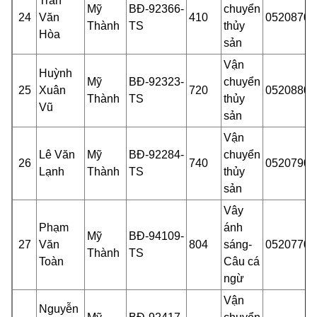
Trần
Mỹ
BĐ-92366-
chuyển
24
Văn
410
05208700
Thành
TS
thủy
Hòa
sản
Vận
Huỳnh
Mỹ
BĐ-92323-
chuyển
25
Xuân
720
05208800
Thành
TS
thủy
Vũ
sản
Vận
Lê Văn
Mỹ
BĐ-92284-
chuyển
26
740
05207902
Lạnh
Thành
TS
thủy
sản
Vây
Phạm
ánh
Mỹ
BĐ-94109-
27
Văn
804
sáng-
05207701
Thành
TS
Toàn
Câu cá
ngừ
Vận
Nguyễn