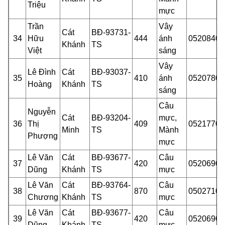
Triệu
mực
Trần
Vây
Cát
BĐ-93731-
34
Hữu
444
ánh
05208400
Khánh
TS
Việt
sáng
Vây
Lê Đình
Cát
BĐ-93037-
35
410
ánh
05207800
Hoàng
Khánh
TS
sáng
Câu
Nguyễn
Cát
BĐ-93204-
mực,
36
Thị
409
05217701
Minh
TS
Mành
Phượng
mực
Lê Văn
Cát
BĐ-93677-
Câu
37
420
05206901
Dũng
Khánh
TS
mực
Lê Văn
Cát
BĐ-93764-
Câu
38
870
05027100
Chương
Khánh
TS
mực
Lê Văn
Cát
BĐ-93677-
Câu
39
420
05206901
Dũng
Khánh
TS
mực