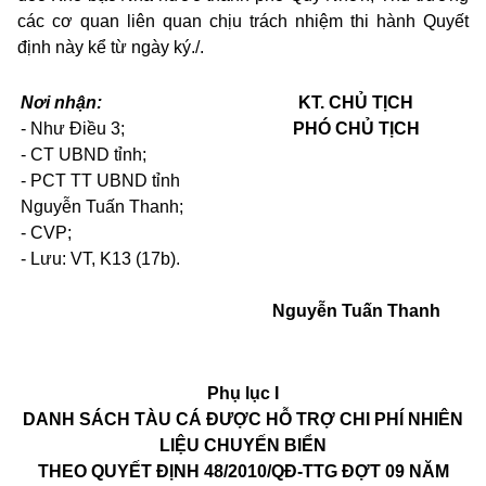
các cơ
quan
liên
quan
chịu trách nhiệm
thi hành Quyết
định này kể từ ngày ký./.
Nơi nhận:
KT. CHỦ TỊCH
-
Như Điều 3;
PHÓ CHỦ TỊCH
-
CT UBND tỉnh;
-
PCT TT UBND tỉnh
Nguyễn Tuấn Thanh;
-
CVP;
- Lưu: VT, K13 (17b).
Nguyễn Tuấn Thanh
Phụ lục I
DANH SÁCH TÀU CÁ ĐƯỢC H
Ỗ
TRỢ CHI PHÍ NHIÊN
LIỆU CHUYẾN B
IỂ
N
THEO QUYẾT ĐỊNH
48/2010/QĐ-TTG
ĐỢT 09 N
Ă
M