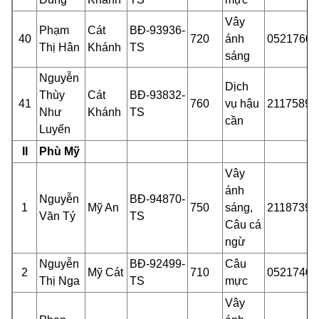
Vây
Phạm
Cát
BĐ-93936-
40
720
ánh
05217601
Thị Hân
Khánh
TS
sáng
Nguyễn
Dịch
Thùy
Cát
BĐ-93832-
41
760
vụ hậu
21175892
Như
Khánh
TS
cần
Luyến
II
Phù Mỹ
Vây
ánh
Nguyễn
BĐ-94870-
1
Mỹ An
750
sáng,
21187399
Văn Tý
TS
Câu cá
ngừ
Nguyễn
BĐ-92499-
Câu
2
Mỹ Cát
710
05217401
Thị Nga
TS
mực
Vây