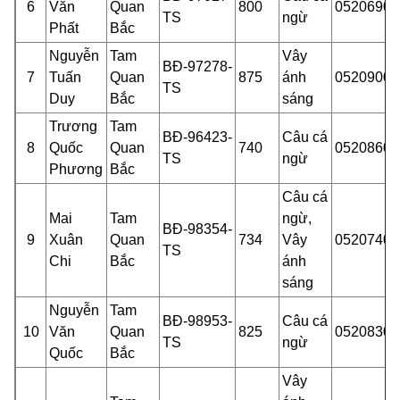
6
Văn
Quan
800
05206900
TS
ngừ
Phất
Bắc
Nguyễn
Tam
Vây
BĐ-97278-
7
Tuấn
Quan
875
ánh
05209001
TS
Duy
Bắc
sáng
Trương
Tam
BĐ-96423-
Câu cá
8
Quốc
Quan
740
05208601
TS
ngừ
Phương
Bắc
Câu cá
Mai
Tam
ngừ,
BĐ-98354-
9
Xuân
Quan
734
Vây
05207400
TS
Chi
Bắc
ánh
sáng
Nguyễn
Tam
BĐ-98953-
Câu cá
10
Văn
Quan
825
05208302
TS
ngừ
Quốc
Bắc
Vây