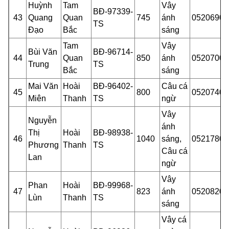
Huỳnh
Tam
Vây
BĐ-97339-
43
Quang
Quan
745
ánh
05206901
TS
Đạo
Bắc
sáng
Tam
Vây
Bùi Văn
BĐ-96714-
44
Quan
850
ánh
05207000
Trung
TS
Bắc
sáng
Mai Văn
Hoài
BĐ-96402-
Câu cá
45
800
05207401
Miên
Thanh
TS
ngừ
Vây
Nguyễn
ánh
Thị
Hoài
BĐ-98938-
46
1040
sáng,
05217801
Phương
Thanh
TS
Câu cá
Lan
ngừ
Vây
Phan
Hoài
BĐ-99968-
47
823
ánh
05208201
Lùn
Thanh
TS
sáng
Vây cá