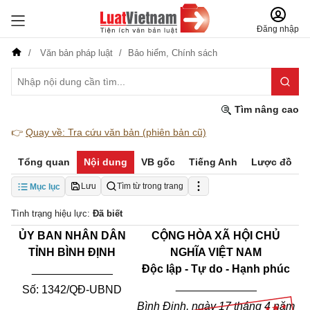
Đăng nhập
Văn bản pháp luật
Bảo hiểm,
Chính sách
Tìm nâng cao
👉
Quay về: Tra cứu văn bản (phiên bản cũ)
Tổng quan
Nội dung
VB gốc
Tiếng Anh
Lược đồ
Lưu
Tìm từ trong trang
Mục lục
Tình trạng hiệu lực:
Đã biết
ỦY BAN NHÂN DÂN
CỘNG HÒA XÃ HỘI CHỦ
TỈNH BÌNH ĐỊNH
NGHĨA VIỆT NAM
_____________
Độc lập - Tự do - Hạnh phúc
_____________
Số: 1342/QĐ-UBND
Bình Định, ngày 17 tháng 4 năm