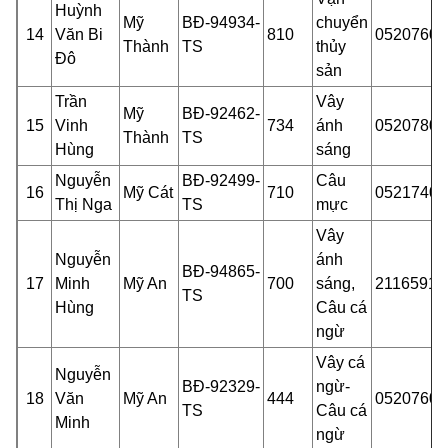
Huỳnh
Mỹ
BĐ-94934-
chuyển
14
Văn Bi
810
05207601
Thành
TS
thủy
Đô
sản
Trần
Vây
Mỹ
BĐ-92462-
15
Vinh
734
ánh
05207800
Thành
TS
Hùng
sáng
Nguyễn
BĐ-92499-
Câu
16
Mỹ Cát
710
05217401
Thị Nga
TS
mực
Vây
Nguyễn
ánh
BĐ-94865-
17
Minh
Mỹ An
700
sáng,
21165910
TS
Hùng
Câu cá
ngừ
Vây cá
Nguyễn
BĐ-92329-
ngừ-
18
Văn
Mỹ An
444
05207600
TS
Câu cá
Minh
ngừ