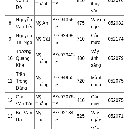
7
Văn Bi
810
05207601
Thành
TS
thủy
Đô
sản
Nguyễn
BĐ-94356-
Vây cá
8
Mỹ An
475
05208201
Văn Tèo
TS
ngừ
Nguyễn
BĐ-92499-
Câu
9
Mỹ Cát
710
05217401
Thị
Nga
TS
mực
Trương
Vây
Mỹ
BĐ-92340-
10
Quang
480
ánh
05207903
Thắng
TS
Kha
sáng
Trần
Mỹ
BĐ-94950-
Mành
11
Trọng
720
05207500
Thắng
TS
chụp
Đáng
Cao
Mỹ
BĐ-92076-
Câu
12
410
05207500
Văn Tóc
Thắng
TS
mực
Bùi Văn
Mỹ
BĐ-92184-
Vây
13
525
05207100
Hạ
Thọ
TS
ngày
Vận