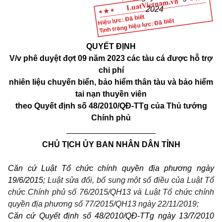
2024
Hiệu lực: Đã biết
Tình trạng hiệu lực: Đã biết
QUYẾT ĐỊNH
V/v phê duy
ệ
t đợt 09 năm 2023 các tàu cá được hỗ trợ
chi phí
nhiên li
ệ
u chuy
ế
n biển, bảo hiểm thân tàu và bảo hiểm
tai nạn thuyền viên
theo Quy
ế
t định số 48/2010/QĐ-TTg của Thủ tướng
Chính phủ
____________________
CHỦ TỊCH ỦY BAN NHÂN DÂN TỈNH
Căn cứ Luật Tổ chức chính quyền địa phương ngày
19/6/2015;
Luật sửa đổi, bổ sung một số điều của Luật Tổ
chức Chính phủ số 76/2015/QH13 và Luật Tổ chức chính
quyền địa phương số 77/2015/QH13 ngày 22/11/2019;
Căn cứ Quyết định số 48/2010/QĐ-TTg ngày 13/7/2010