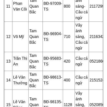
Tam
ánh
Phan
BĐ-97009-
11
Quan
800
sáng-
21172995
Văn Côi
TS
Bắc
Câu cá
ngừ
Vây
Tam
ánh
BĐ-96904-
12
Võ Mỹ
Quan
710
sáng,
21163425
TS
Bắc
Câu cá
ngừ
Tam
Trần Thị
BĐ-95683-
Câu cá
13
Quan
420
05218600
An
TS
ngừ
Bắc
Tam
Lê Văn
BĐ-98613-
Câu cá
14
Quan
400
21515249
Thường
TS
ngừ
Bắc
Vây
Tam
ánh
Lê Văn
BĐ-98135-
15
Quan
1128
sáng,
05208500