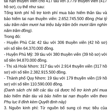
tai
nạn thuyền viên
cho 417
tàu với
3.779
thuyền viên
(417
hồ sơ), cụ thể như
sau:
Tổng
kinh
phí hỗ trợ
kinh
phí
mua
bảo hiểm thân tàu và
bảo hiểm
tai
nạn thuyền viên:
2.652.745.500
đồng
(Hai
tỷ
sáu trăm năm mươi
hai
triệu bảy trăm bốn mươi lăm nghìn
năm trăm đồng)
.
Trong
đó:
-
Huyện Phù Cát:
42
tàu với
306
thuyền viên
(42
hồ sơ)
với số tiền
64.370.000
đồng.
-
Huyện Phù Mỹ:
39
tàu với
380
thuyền viên
(39
hồ sơ) với
số tiền
94.870.000
đồng.
-
Thị xã Hoài Nhơn:
317
tàu với
2.914
thuyền viên
(317
hồ
sơ) với số tiền
2.382.915.500
đồng.
-
Thành phố
Quy
Nhơn:
19
tàu với
179
thuyền viên
(19
hồ
sơ) với số tiền
110.590.000
đồng.
(Danh
sách
chi
tiết các tàu cá được hỗ trợ
kinh
phí
mua
bảo hiểm thân tàu và bảo hiểm
tai
nạn thuyền viên
theo
Phụ lục
II
đính kèm Quyết định này)
3.
Nguồn
kinh
phí: Từ nguồn bổ
sung
có mục tiêu của