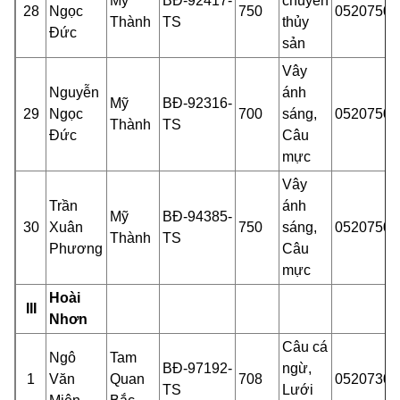
Mỹ
BĐ-92417-
chuyển
28
Ngọc
750
05207500
Thành
TS
thủy
Đức
sản
Vây
Nguyễn
ánh
Mỹ
BĐ-92316-
29
Ngọc
700
sáng,
05207500
Thành
TS
Đức
Câu
m
ực
Vây
Trần
ánh
Mỹ
BĐ-94385-
30
Xuân
750
sáng,
05207501
Thành
TS
Phương
Câu
m
ực
Hoài
III
Nhơn
Câu cá
Ngô
Tam
BĐ-97192-
ngừ,
1
Văn
Quan
708
05207301
TS
Lưới