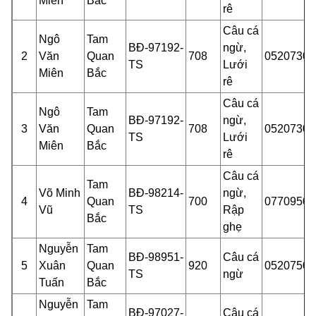
Miên
Bắc
rê
Câu cá
Ngô
Tam
BĐ-97192-
ngừ,
2
Văn
Quan
708
05207301
TS
Lưới
Miên
Bắc
rê
Câu cá
Ngô
Tam
BĐ-97192-
ngừ,
3
Văn
Quan
708
05207301
TS
Lưới
Miên
Bắc
rê
Câu cá
Tam
Võ Minh
BĐ-98214-
ngừ,
4
Quan
700
07709500
Vũ
TS
Rập
Bắc
ghẹ
Nguyễn
Tam
BĐ-98951-
Câu cá
5
Xuân
Quan
920
05207501
TS
ngừ
Tuấn
Bắc
Nguyễn
Tam
BĐ-97027-
Câu cá