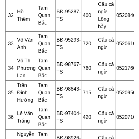
Câu cá
Tam
Hồ
BĐ-95287-
ngừ,
32
Quan
400
05208401
Thêm
TS
Lồng
Bắc
bẫy
Tam
Võ Văn
BĐ-95293-
Câu cá
33
Quan
720
05206100
Anh
TS
ngừ
Bắc
Võ Thị
Tam
BĐ-98767-
Câu cá
34
Phương
Quan
760
05217600
TS
ngừ
Lan
Bắc
Trần
Tam
BĐ-98843-
Câu cá
35
Đình
Quan
715
05209501
TS
ngừ
Hướng
Bắc
Tam
Lê Văn
BĐ-97404-
Câu cá
36
Quan
420
05207101
Tráng
TS
ngừ
Bắc
Nguyễn
Tam
BĐ-98926-
Câu cá