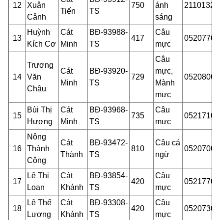
12
Xuân
750
ánh
21101323
Tiến
TS
Cảnh
sáng
Huỳnh
Cát
BĐ-93988-
Câu
13
417
05207701
Kích Cơ
Minh
TS
mực
Câu
Trương
Cát
BĐ-93920-
mực,
14
Văn
729
05208000
Minh
TS
Mành
Châu
mực
Bùi Thị
Cát
BĐ-93968-
Câu
15
735
05217101
Hương
Minh
TS
mực
Nông
Cát
BĐ-93472-
Câu cá
16
Thành
810
05207000
Thành
TS
ngừ
Công
Lê Thị
Cát
BĐ-93854-
Câu
17
420
05217701
Loan
Khánh
TS
mực
Lê Thế
Cát
BĐ-93308-
Câu
18
420
05207301
Lương
Khánh
TS
mực