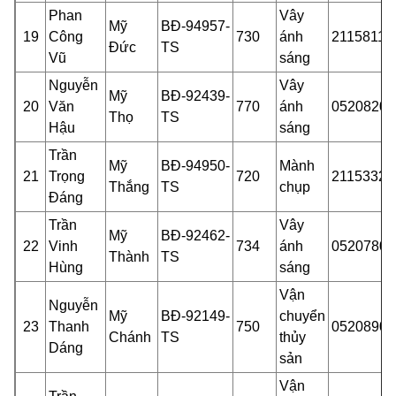
Phan
Vây
Mỹ
BĐ-94957-
19
Công
730
ánh
21158116
Đức
TS
Vũ
sáng
Nguyễn
Vây
Mỹ
BĐ-92439-
20
Văn
770
ánh
05208200
Thọ
TS
Hậu
sáng
Trần
Mỹ
BĐ-94950-
Mành
21
Trọng
720
21153329
Thắng
TS
chụp
Đáng
Trần
Vây
Mỹ
BĐ-92462-
22
Vinh
734
ánh
05207800
Thành
TS
Hùng
sáng
Vận
Nguyễn
Mỹ
BĐ-92149-
chuyển
23
Thanh
750
05208901
Chánh
TS
thủy
Dáng
sản
Vận