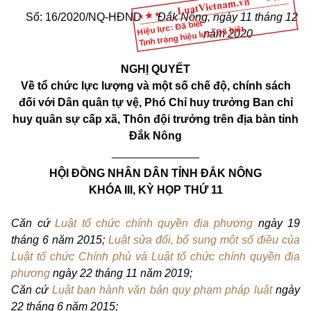
Số: 16/2020/NQ-HĐND
Đắk Nông, ngày 11 tháng 12
Hiệu lực: Đã biết
Tình trạng hiệu lực: Đã biết
năm 2020
NGHỊ QUYẾT
Về tổ chức lực lượng và một số chế độ, chính sách
đối với Dân quân tự vệ, Phó Chỉ huy trưởng Ban chỉ
huy quân sự cấp xã, Thôn đội trưởng trên địa bàn tỉnh
Đắk Nông
______________
HỘI ĐỒNG NHÂN DÂN TỈNH ĐẮK NÔNG
KHÓA III, KỲ HỌP THỨ 11
Căn cứ
Luật tổ chức chính quyền địa phương
ngày 19
tháng 6 năm 2015;
Luật sửa đổi, bổ sung một số điều của
Luật tổ chức Chính phủ và Luật tổ chức chính quyền địa
phương
ngày 22 tháng 11 năm 2019;
Căn cứ
Luật ban hành văn bản quy phạm pháp luật
ngày
22 tháng 6 năm 2015;