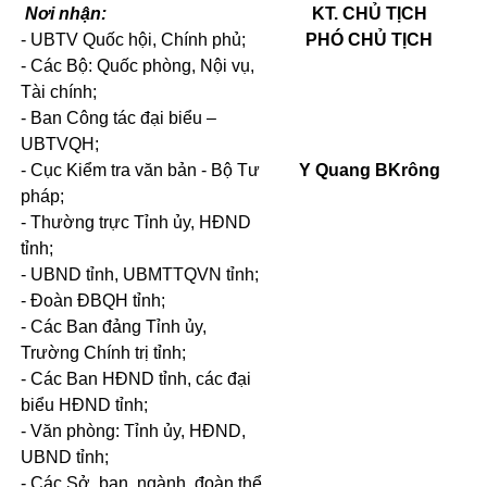
Nơi nhận:
KT. CHỦ TỊCH
- UBTV Quốc hội, Chính phủ;
PHÓ CHỦ TỊCH
- Các Bộ: Quốc phòng, Nội vụ,
Tài chính;
- Ban Công tác đại biểu –
UBTVQH;
- Cục Kiểm tra văn bản - Bộ Tư
Y Quang BKrông
pháp;
- Thường trực Tỉnh ủy, HĐND
tỉnh;
- UBND tỉnh, UBMTTQVN tỉnh;
- Đoàn ĐBQH tỉnh;
- Các Ban đảng Tỉnh ủy,
Trường Chính trị tỉnh;
- Các Ban HĐND tỉnh, các đại
biểu HĐND tỉnh;
- Văn phòng: Tỉnh ủy, HĐND,
UBND tỉnh;
- Các Sở, ban, ngành, đoàn thể