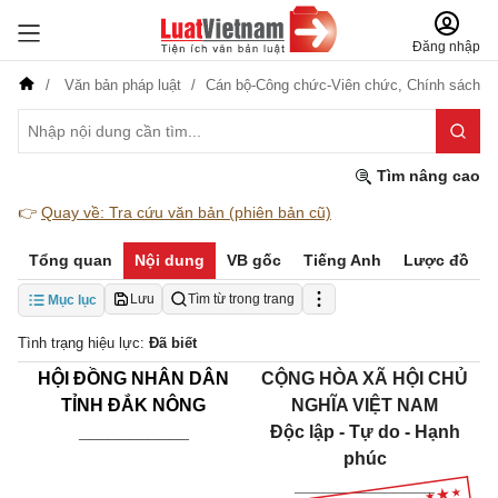
Đăng nhập
Văn bản pháp luật
Cán bộ-Công chức-Viên chức,
Chính sách
Tìm nâng cao
👉
Quay về: Tra cứu văn bản (phiên bản cũ)
Tổng quan
Nội dung
VB gốc
Tiếng Anh
Lược đồ
Lưu
Tìm từ trong trang
Mục lục
Tình trạng hiệu lực:
Đã biết
HỘI ĐỒNG NHÂN DÂN
CỘNG HÒA XÃ HỘI CHỦ
TỈNH ĐẮK NÔNG
NGHĨA VIỆT NAM
___________
Độc lập - Tự do - Hạnh
phúc
______________