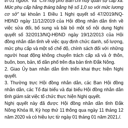
trí 01 người.”
và
“Chỉ huy phó Ban chỉ huy quân sự cấp xã:
Mức phụ cấp hằng tháng bằng hệ số 1,0 so với mức lương
cơ sở”
tại khoản 1 Điều 1 Nghị quyết số 47/2019/NQ-
HĐND ngày 11/12/2019 của Hội đồng nhân dân tỉnh về
việc sửa đổi, bổ sung và bãi bỏ một số nội dung Nghị
quyết số 32/2013/NQ-HĐND ngày 19/12/2013 của Hội
đồng nhân dân tỉnh về việc quy định chức danh, số lượng,
mức phụ cấp và một số chế độ, chính sách đối với những
người hoạt động không chuyên trách cấp xã và ở thôn,
buôn, bon, bản, tổ dân phố trên địa bàn tỉnh Đắk Nông.
2. Giao Ủy ban nhân dân tỉnh triển khai thực hiện Nghị
quyết.
3. Thường trực Hội đồng nhân dân, các Ban Hội đồng
nhân dân, các Tổ đại biểu và đại biểu Hội đồng nhân dân
tỉnh giám sát việc tổ chức thực hiện Nghị quyết.
Nghị quyết này đã được Hội đồng nhân dân tỉnh Đắk
Nông Khóa III, Kỳ họp thứ 11 thông qua ngày 11 tháng 12
năm 2020 và có hiệu lực từ ngày 01 tháng 01 năm 2021./.