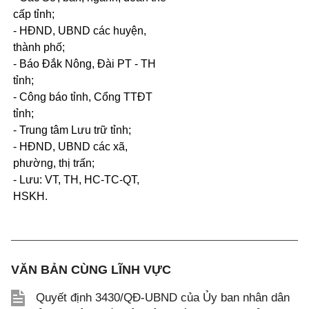
cấp tỉnh;
- HĐND, UBND các huyện,
thành phố;
- Báo Đắk Nông, Đài PT - TH
tỉnh;
- Công báo tỉnh, Cổng TTĐT
tỉnh;
- Trung tâm Lưu trữ tỉnh;
- HĐND, UBND các xã,
phường, thị trấn;
- Lưu: VT,
TH, HC-TC-QT,
HSKH
.
VĂN BẢN CÙNG LĨNH VỰC
Quyết định 3430/QĐ-UBND của Ủy ban nhân dân