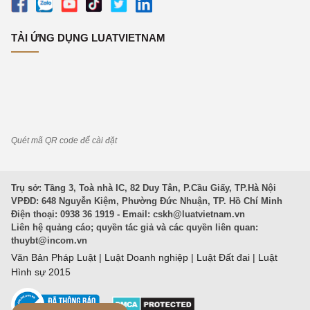
TẢI ỨNG DỤNG LUATVIETNAM
Quét mã QR code để cài đặt
Trụ sở: Tầng 3, Toà nhà IC, 82 Duy Tân, P.Cầu Giấy, TP.Hà Nội
VPĐD: 648 Nguyễn Kiệm, Phường Đức Nhuận, TP. Hồ Chí Minh
Điện thoại: 0938 36 1919 - Email:
cskh@luatvietnam.vn
Liên hệ quảng cáo; quyền tác giả và các quyền liên quan:
thuybt@incom.vn
Văn Bản Pháp Luật
|
Luật Doanh nghiệp
|
Luật Đất đai
|
Luật
Hình sự 2015