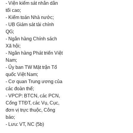
- Viện kiểm sát nhân dân
tối cao;
- Kiểm toán Nhà nước;
- UB Giám sát tài chính
QG;
- Ngân hàng Chính sách
Xã hội;
- Ngân hàng Phát triển Việt
Nam;
- Ủy ban TW Mặt trận Tổ
quốc Việt Nam;
- Cơ quan Trung ương của
các đoàn thể;
- VPCP: BTCN, các PCN,
Cổng TTĐT, các Vụ, Cục,
đơn vị trực thuộc, Công
báo;
- Lưu: VT, NC (5b)