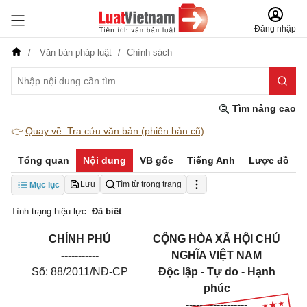
Đăng nhập
Văn bản pháp luật
Chính sách
Tìm nâng cao
👉
Quay về: Tra cứu văn bản (phiên bản cũ)
Tổng quan
Nội dung
VB gốc
Tiếng Anh
Lược đồ
Lưu
Tìm từ trong trang
Mục lục
Tình trạng hiệu lực:
Đã biết
CHÍNH PHỦ
CỘNG HÒA XÃ HỘI CHỦ
-----------
NGHĨA VIỆT NAM
Số: 88/2011/NĐ-CP
Độc lập - Tự do - Hạnh
phúc
------------------