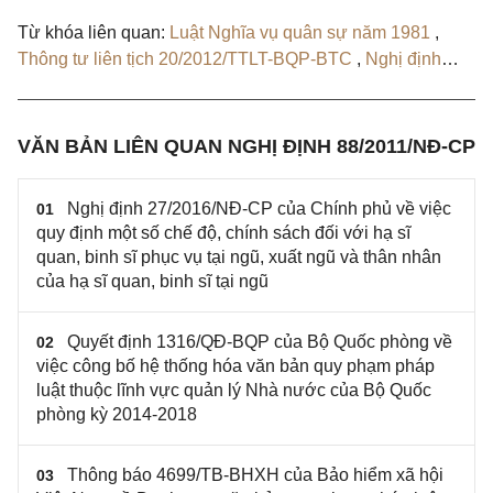
Từ khóa liên quan:
Luật Nghĩa vụ quân sự năm 1981
,
Thông tư liên tịch 20/2012/TTLT-BQP-BTC
,
Nghị định
27/2016/NĐ-CP
,
Quyết định 1316/QĐ-BQP
VĂN BẢN LIÊN QUAN NGHỊ ĐỊNH 88/2011/NĐ-CP
Nghị định 27/2016/NĐ-CP của Chính phủ về việc
01
quy định một số chế độ, chính sách đối với hạ sĩ
quan, binh sĩ phục vụ tại ngũ, xuất ngũ và thân nhân
của hạ sĩ quan, binh sĩ tại ngũ
Quyết định 1316/QĐ-BQP của Bộ Quốc phòng về
02
việc công bố hệ thống hóa văn bản quy phạm pháp
luật thuộc lĩnh vực quản lý Nhà nước của Bộ Quốc
phòng kỳ 2014-2018
Thông báo 4699/TB-BHXH của Bảo hiểm xã hội
03