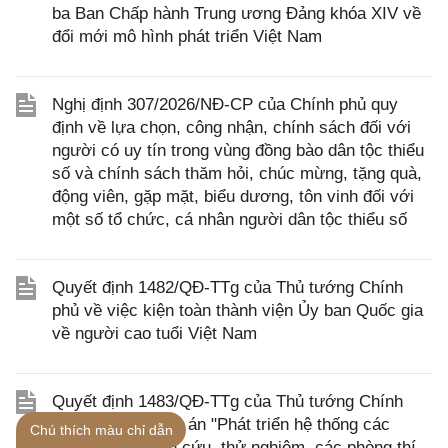
ba Ban Chấp hành Trung ương Đảng khóa XIV về
đổi mới mô hình phát triển Việt Nam
Nghị định 307/2026/NĐ-CP của Chính phủ quy
định về lựa chọn, công nhận, chính sách đối với
người có uy tín trong vùng đồng bào dân tộc thiểu
số và chính sách thăm hỏi, chúc mừng, tặng quà,
động viên, gặp mặt, biểu dương, tôn vinh đối với
một số tổ chức, cá nhân người dân tộc thiểu số
Quyết định 1482/QĐ-TTg của Thủ tướng Chính
phủ về việc kiện toàn thành viện Ủy ban Quốc gia
về người cao tuổi Việt Nam
Quyết định 1483/QĐ-TTg của Thủ tướng Chính
phủ phê duyệt Đề án "Phát triển hệ thống các
Chú thích màu chỉ dẫn
trung tâm nghiên cứu, thử nghiệm, các phòng thí