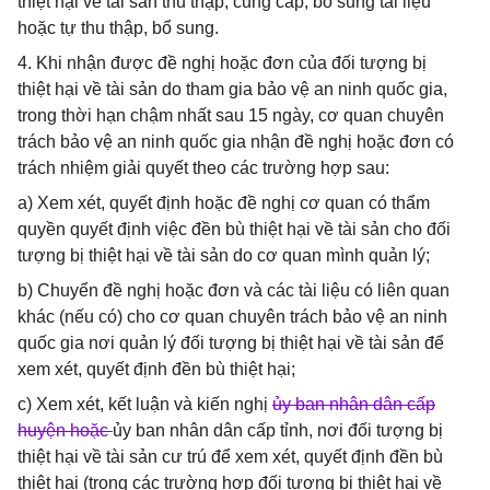
thiệt hại về tài sản thu thập, cung cấp, bổ sung tài liệu
hoặc tự thu thập, bổ sung.
4. Khi nhận được đề nghị hoặc đơn của đối tượng bị
thiệt hại về tài sản do tham gia bảo vệ an ninh quốc gia,
trong thời hạn chậm nhất sau 15 ngày, cơ quan chuyên
trách bảo vệ an ninh quốc gia nhận đề nghị hoặc đơn có
trách nhiệm giải quyết theo các trường hợp sau:
a) Xem xét, quyết định hoặc đề nghị cơ quan có thẩm
quyền quyết định việc đền bù thiệt hại về tài sản cho đối
tượng bị thiệt hại về tài sản do cơ quan mình quản lý;
b) Chuyển đề nghị hoặc đơn và các tài liệu có liên quan
khác (nếu có) cho cơ quan chuyên trách bảo vệ an ninh
quốc gia nơi quản lý đối tượng bị thiệt hại về tài sản để
xem xét, quyết định đền bù thiệt hại;
c) Xem xét, kết luận và kiến nghị
ủy ban nhân dân cấp
huyện hoặc
ủy ban nhân dân cấp tỉnh, nơi đối tượng bị
thiệt hại về tài sản cư trú để xem xét, quyết định đền bù
thiệt hại (trong các trường hợp đối tượng bị thiệt hại về