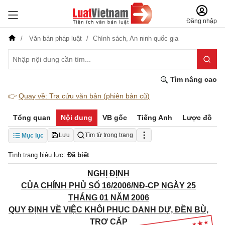
Đăng nhập
Văn bản pháp luật
Chính sách,
An ninh quốc gia
Tìm nâng cao
👉
Quay về: Tra cứu văn bản (phiên bản cũ)
Tổng quan
Nội dung
VB gốc
Tiếng Anh
Lược đồ
Lưu
Tìm từ trong trang
Mục lục
Tình trạng hiệu lực:
Đã biết
NGHỊ ĐỊNH
CỦA CHÍNH PHỦ SỐ 16/2006/NĐ-CP NGÀY 25
THÁNG 01 NĂM 2006
QUY ĐỊNH VỀ VIỆC KHÔI PHỤC DANH DỰ, ĐỀN BÙ,
TRỢ CẤP