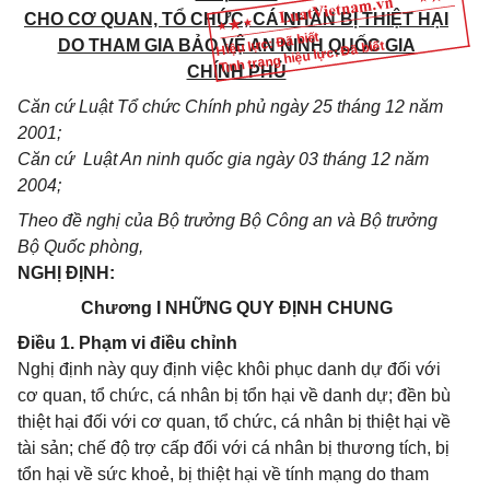
CHO CƠ QUAN, TỔ CHỨC, CÁ NHÂN BỊ THIỆT HẠI
Hiệu lực: Đã biết
DO THAM GIA BẢO VỆ AN NINH QUỐC GIA
Tình trạng hiệu lực: Đã biết
CHÍNH PHỦ
Căn cứ Luật Tổ chức Chính phủ ngày 25 tháng 12 năm
2001;
Căn cứ Luật An ninh quốc gia ngày 03 tháng 12 năm
2004;
Theo đề nghị của Bộ trưởng Bộ Công an và Bộ trưởng
Bộ Quốc phòng,
NGHỊ ĐỊNH:
Chương I NHỮNG QUY ĐỊNH CHUNG
Điều 1. Phạm vi điều chỉnh
Nghị định này quy định việc khôi phục danh dự đối với
cơ quan, tổ chức, cá nhân bị tổn hại về danh dự; đền bù
thiệt hại đối với cơ quan, tổ chức, cá nhân bị thiệt hại về
tài sản; chế độ trợ cấp đối với cá nhân bị thương tích, bị
tổn hại về sức khoẻ, bị thiệt hại về tính mạng do tham