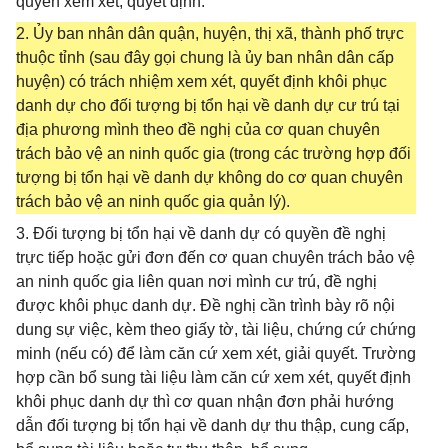
quyền xem xét, quyết định.
2. Ủy ban nhân dân quận, huyện, thị xã, thành phố trực
thuộc tỉnh (sau đây gọi chung là ủy ban nhân dân cấp
huyện) có trách nhiệm xem xét, quyết định khôi phục
danh dự cho đối tượng bị tổn hại về danh dự cư trú tại
địa phương mình theo đề nghị của cơ quan chuyên
trách bảo vệ an ninh quốc gia (trong các trường hợp đối
tượng bị tổn hại về danh dự không do cơ quan chuyên
trách bảo vệ an ninh quốc gia quản lý).
3. Đối tượng bị tổn hại về danh dự có quyền đề nghị
trực tiếp hoặc gửi đơn đến cơ quan chuyên trách bảo vệ
an ninh quốc gia liên quan nơi mình cư trú, đề nghị
được khôi phục danh dự. Đề nghị cần trình bày rõ nội
dung sự việc, kèm theo giấy tờ, tài liệu, chứng cứ chứng
minh (nếu có) để làm căn cứ xem xét, giải quyết. Trường
hợp cần bổ sung tài liệu làm căn cứ xem xét, quyết định
khôi phục danh dự thì cơ quan nhận đơn phải hướng
dẫn đối tượng bị tổn hại về danh dự thu thập, cung cấp,