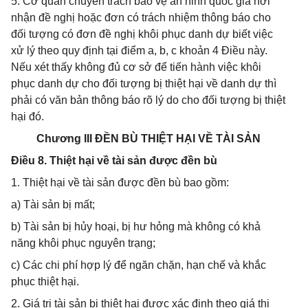
5. Cơ quan chuyên trách bảo vệ an ninh quốc gia nơi
nhận đề nghị hoặc đơn có trách nhiệm thông báo cho
đối tượng có đơn đề nghị khôi phục danh dự biết việc
xử lý theo quy định tại điểm a, b, c khoản 4 Điều này.
Nếu xét thấy không đủ cơ sở để tiến hành việc khôi
phục danh dự cho đối tượng bị thiệt hại về danh dự thì
phải có văn bản thông báo rõ lý do cho đối tượng bị thiệt
hại đó.
Chương III ĐỀN BÙ THIỆT HẠI VỀ TÀI SẢN
Điều 8. Thiệt hại về tài sản được đền bù
1. Thiệt hại về tài sản được đền bù bao gồm:
a) Tài sản bị mất;
b) Tài sản bị hủy hoại, bị hư hỏng mà không có khả
năng khôi phục nguyên trạng;
c) Các chi phí hợp lý để ngăn chặn, hạn chế và khắc
phục thiệt hại.
2. Giá trị tài sản bị thiệt hại được xác định theo giá thị