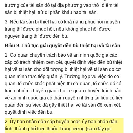
trường của tài sản đó tại địa phương vào thời điểm tài
sản bị thiệt hại, trừ đi phần khấu hao tài sản.
3. Nếu tài sản bị thiệt hại có khả năng phục hồi nguyên
trạng thì được phục hồi, nếu không phục hồi được
nguyên trạng thì được đền bù.
Điều 9. Thủ tục giải quyết đền bù thiệt hại về tài sản
1. Cơ quan chuyên trách bảo vệ an ninh quốc gia các
cấp có trách nhiệm xem xét, quyết định việc đền bù thiệt
hại về tài sản cho đối tượng bị thiệt hại về tài sản do cơ
quan mình trực tiếp quản lý. Trường hợp vụ việc do cơ
quan, tổ chức khác phát hiện thì cơ quan, tổ chức đó có
trách nhiệm chuyển giao cho cơ quan chuyên trách bảo
vệ an ninh quốc gia có thẩm quyền những tài liệu có liên
quan đến sự việc đã gây thiệt hại về tài sản để xem xét,
quyết định việc đền bù.
2. Ủy ban nhân dân cấp huyện hoặc ủy ban nhân dân
tỉnh, thành phố trực thuộc Trung ương (sau đây gọi