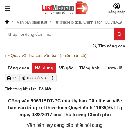
Đăng nhập
Văn bản pháp luật
Tư pháp-Hộ tịch,
Chính sách,
COVID-19
Tìm nâng cao
👉
Quay về: Tra cứu văn bản (phiên bản cũ)
Tổng quan
Nội dung
VB gốc
Tiếng Anh
Lược đồ
Lưu
Theo dõi VB
Tình trạng hiệu lực:
Đã biết
Công văn 996/UBDT-PC của Ủy ban Dân tộc về việc
báo cáo tổng kết thực hiện Quyết định 1163/QĐ-TTg
ngày 08/8/2017 của Thủ tướng Chính phủ
Văn bản này đang cập nhật nội dung.