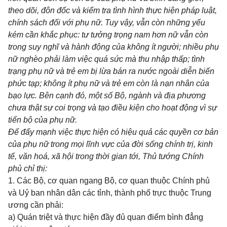
theo dõi, đôn đốc và kiểm tra tình hình thực hiện pháp luật,
chính sách đối với phụ nữ. Tuy vậy, vẫn còn những yếu
kém cần khắc phục: tư tưởng trọng nam hơn nữ vẫn còn
trong suy nghĩ và hành động của không ít người; nhiều phụ
nữ nghèo phải làm việc quá sức mà thu nhập thấp; tình
trạng phụ nữ và trẻ em bị lừa bán ra nước ngoài diễn biến
phức tạp; không ít phụ nữ và trẻ em còn là nạn nhân của
bạo lực. Bên cạnh đó, một số Bộ, ngành và địa phương
chưa thật sự coi trọng và tạo điều kiện cho hoạt động vì sự
tiến bộ của phụ nữ.
Để đẩy mạnh việc thực hiện có hiệu quả các quyền cơ bản
của phụ nữ trong mọi lĩnh vực của đời sống chính trị, kinh
tế, văn hoá, xã hội trong thời gian tới, Thủ tướng Chính
phủ chỉ thị:
1. Các Bộ, cơ quan ngang Bộ, cơ quan thuộc Chính phủ
và Uỷ ban nhân dân các tỉnh, thành phố trực thuộc Trung
ương cần phải:
a) Quán triệt và thực hiện đầy đủ quan điểm bình đẳng