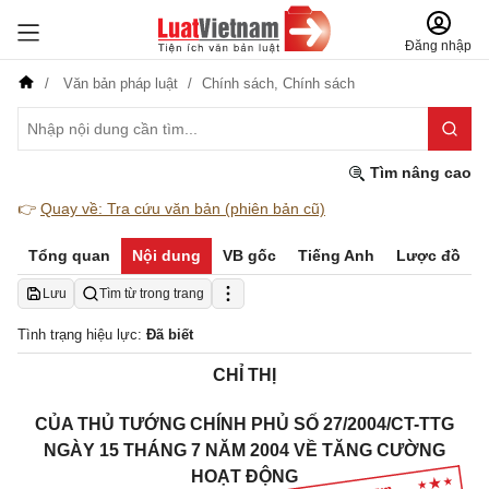
Đăng nhập
Văn bản pháp luật
Chính sách,
Chính sách
Tìm nâng cao
👉
Quay về: Tra cứu văn bản (phiên bản cũ)
Tổng quan
Nội dung
VB gốc
Tiếng Anh
Lược đồ
Lưu
Tìm từ trong trang
Tình trạng hiệu lực:
Đã biết
CHỈ THỊ
CỦA THỦ TƯỚNG CHÍNH PHỦ SỐ 27/2004/CT-TTG
NGÀY 15 THÁNG 7 NĂM 2004 VỀ TĂNG CƯỜNG
HOẠT ĐỘNG