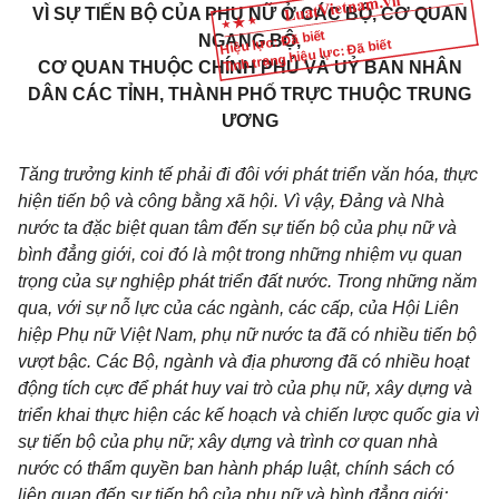
VÌ SỰ TIẾN BỘ CỦA PHỤ NỮ Ở CÁC BỘ, CƠ QUAN
Hiệu lực: Đã biết
NGANG BỘ,
Tình trạng hiệu lực: Đã biết
CƠ QUAN THUỘC CHÍNH PHỦ VÀ UỶ BAN NHÂN
DÂN CÁC TỈNH, THÀNH PHỐ TRỰC THUỘC TRUNG
ƯƠNG
Tăng trưởng kinh tế phải đi đôi với phát triển văn hóa, thực
hiện tiến bộ và công bằng xã hội. Vì vậy, Đảng và Nhà
nước ta đặc biệt quan tâm đến sự tiến bộ của phụ nữ và
bình đẳng giới, coi đó là một trong những nhiệm vụ quan
trọng của sự nghiệp phát triển đất nước. Trong những năm
qua, với sự nỗ lực của các ngành, các cấp, của Hội Liên
hiệp Phụ nữ Việt Nam, phụ nữ nước ta đã có nhiều tiến bộ
vượt bậc. Các Bộ, ngành và địa phương đã có nhiều hoạt
động tích cực để phát huy vai trò của phụ nữ, xây dựng và
triển khai thực hiện các kế hoạch và chiến lược quốc gia vì
sự tiến bộ của phụ nữ; xây dựng và trình cơ quan nhà
nước có thẩm quyền ban hành pháp luật, chính sách có
liên quan đến sự tiến bộ của phụ nữ và bình đẳng giới;