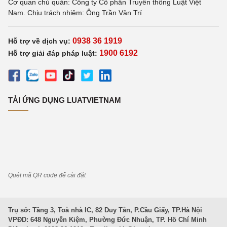
Cơ quan chủ quản: Công ty Cổ phần Truyền thông Luật Việt
Nam. Chịu trách nhiệm: Ông Trần Văn Trí
0938 36 1919
Hỗ trợ về dịch vụ:
1900 6192
Hỗ trợ giải đáp pháp luật:
TẢI ỨNG DỤNG LUATVIETNAM
Quét mã QR code để cài đặt
Trụ sở: Tầng 3, Toà nhà IC, 82 Duy Tân, P.Cầu Giấy, TP.Hà Nội
VPĐD: 648 Nguyễn Kiệm, Phường Đức Nhuận, TP. Hồ Chí Minh