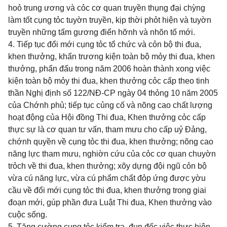
hoỏ trung ương và cỏc cơ quan truyền thụng đại chỳng
làm tốt cụng tỏc tuyờn truyền, kịp thời phỏt hiện và tuyờn
truyền những tấm gương điển hỡnh và nhõn tố mới.
4. Tiếp tục đổi mới cụng tỏc tổ chức và cỏn bộ thi đua,
khen thưởng, khẩn trương kiện toàn bộ mỏy thi đua, khen
thưởng, phấn đấu trong năm 2006 hoàn thành xong việc
kiện toàn bộ mỏy thi đua, khen thưởng cỏc cấp theo tinh
thần Nghị định số 122/NĐ-CP ngày 04 thỏng 10 năm 2005
của Chớnh phủ; tiếp tục củng cố và nõng cao chất lượng
hoạt động của Hội đồng Thi đua, Khen thưởng cỏc cấp
thực sự là cơ quan tư vấn, tham mưu cho cấp uỷ Đảng,
chớnh quyền về cụng tỏc thi đua, khen thưởng; nõng cao
năng lực tham mưu, nghiờn cứu của cỏc cơ quan chuyờn
trỏch về thi đua, khen thưởng; xõy dựng đội ngũ cỏn bộ
vừa cú năng lực, vừa cú phẩm chất đỏp ứng được yờu
cầu về đổi mới cụng tỏc thi đua, khen thưởng trong giai
đoạn mới, gúp phần đưa Luật Thi đua, Khen thưởng vào
cuộc sống.
5. Tăng cường cụng tỏc kiểm tra, đụn đốc việc thực hiện