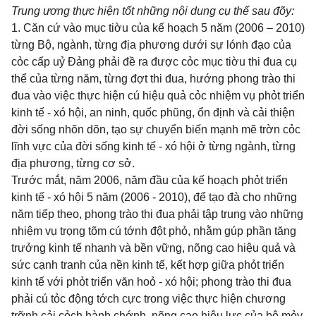
Trung ương thực hiện tốt những nội dung cụ thể sau đõy:
1. Căn cứ vào mục tiờu của kế hoạch 5 năm (2006 – 2010)
từng Bộ, ngành, t
ừng
địa phương dưới sự lónh đạo của
cỏc cấp uỷ Đảng phải đề ra được cỏc mục tiờu thi đua cụ
thể của từng năm, từng đợt thi đua, hướng phong trào thi
đua vào việc thực hiện cú hiệu quả cỏc nhiệm vụ phỏt triển
kinh tế - xó hội, an ninh, quốc phũng, ổn định và cải thiện
đời sống nhõn dõn, tạo sự chuyển biến mạnh mẽ trờn cỏc
lĩnh vực của đời sống kinh tế - xó hội ở từng ngành, từng
địa phương, từng cơ sở.
Trước mắt, năm 2006, năm đầu của kế hoạch phỏt triển
kinh tế - xó hội 5 năm (2006 - 2010), để tạo đà cho những
năm tiếp theo, phong trào thi đua phải tập trung vào những
nhiệm vụ trọng tõm cú tớnh đột phỏ, nhằm gúp phần tăng
trưởng kinh tế nhanh và bền vững, nõng cao hiệu quả và
sức cạnh tranh của nền kinh tế, kết hợp giữa phỏt triển
kinh tế với phỏt triển văn hoỏ - xó hội; phong trào thi đua
phải cú tỏc động tớch cực trong việc thực hiện chương
trỡnh cải cỏch hành chớnh, nõng cao hiệu lực của bộ mỏy