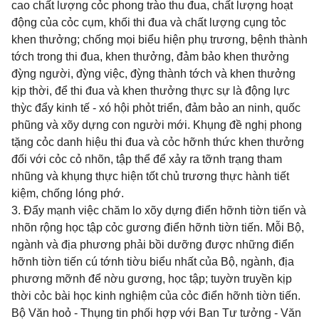
cao chất lượng cỏc phong trào thu đua, chất lượng hoạt
động của cỏc cụm, khối thi đua và chất lượng cụng tỏc
khen thưởng; chống mọi biểu hiện phụ trương, bệnh thành
tớch trong thi đua, khen thưởng, đảm bảo khen thưởng
đỳng người, đỳng việc, đỳng thành tớch và khen thưởng
kịp thời, để thi đua và khen thưởng thực sự là động lực
thỳc đẩy kinh tế - xó hội phỏt triển, đảm bảo an ninh, quốc
phũng và xõy dựng con người mới. Khụng đề nghị phong
tặng cỏc danh hiệu thi đua và cỏc hỡnh thức khen thưởng
đối với cỏc cỏ nhõn, tập thể để xảy ra tỡnh trạng tham
nhũng và khụng thực hiện tốt chủ trương thực hành tiết
kiệm, chống lóng phớ.
3. Đẩy mạnh việc chăm lo xõy dựng điển hỡnh tiờn tiến và
nhõn rộng học tập cỏc gương điển hỡnh tiờn tiến. Mỗi Bộ,
ngành và địa phương phải bồi dưỡng được những điển
hỡnh tiờn tiến cú tớnh tiờu biểu nhất của Bộ, ngành, địa
phương mỡnh để nờu gương, học tập; tuyờn truyền kịp
thời cỏc bài học kinh nghiệm của cỏc điển hỡnh tiờn tiến.
Bộ Văn hoỏ - Thụng tin phối hợp với Ban Tư tưởng - Văn