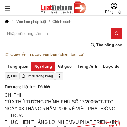
Đăng nhập
Văn bản pháp luật
Chính sách
Tìm nâng cao
👉
Quay về: Tra cứu văn bản (phiên bản cũ)
Tổng quan
Nội dung
VB gốc
Tiếng Anh
Lược đồ
Lưu
Tìm từ trong trang
Tình trạng hiệu lực:
Đã biết
CHỈ THỊ
CỦA THỦ TƯỚNG CHÍNH PHỦ SỐ 17/2006/CT-TTG
NGÀY 08 THÁNG 5 NĂM 2006 VỀ VIỆC PHÁT ĐỘNG
THI ĐUA
THỰC HIỆN THẮNG LỢI NHIỆMVỤ PHÁT TRIỂN KINH