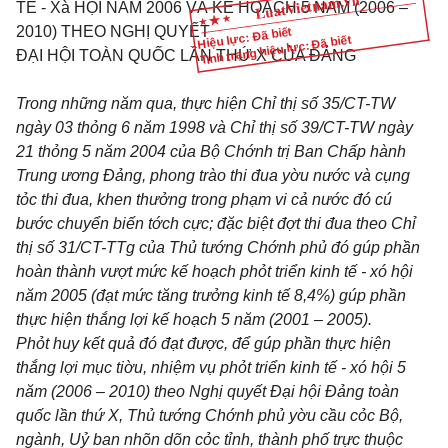
TẾ - Xà HỘI NĂM 2006 VÀ KẾ HOẠCH 5 NĂM (2006 –
2010) THEO NGHỊ QUYẾT
Hiệu lực: Đã biết
Tình trạng hiệu lực: Đã biết
ĐẠI HỘI TOÀN QUỐC LẦN THỨ X CỦA ĐẢNG
Trong những năm qua, thực hiện Chỉ thị số 35/CT-TW
ngày 03 thỏng 6 năm 1998 và Chỉ thị số 39/CT-TW ngày
21 thỏng 5 năm 2004 của Bộ Chớnh trị Ban Chấp hành
Trung ương Đảng, phong trào thi đua yờu nước và cụng
tỏc thi đua, khen thưởng trong phạm vi cả nước đó cú
bước chuyển biến tớch cực; đặc biệt đợt thi đua theo Chỉ
thị số 31/CT-TTg của Thủ tướng Chớnh phủ đó gúp phần
hoàn thành vượt mức kế hoạch phỏt triển kinh tế - xó hội
năm 2005 (đạt mức tăng trưởng kinh tế 8,4%) gúp phần
thực hiện thắng lợi kế hoạch 5 năm (2001 – 2005).
Phỏt huy kết quả đó đạt được, để gúp phần thực hiện
thắng lợi mục tiờu, nhiệm vụ phỏt triển kinh tế - xó hội 5
năm (2006 – 2010) theo Nghị quyết Đại hội Đảng toàn
quốc lần thứ X, Thủ tướng Chớnh phủ yờu cầu cỏc Bộ,
ngành, Uỷ ban nhõn dõn cỏc tỉnh, thành phố trực thuộc