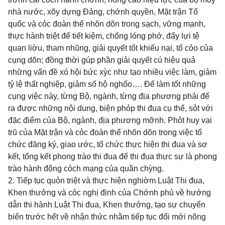
nhà nước, xõy dựng Đảng, chớnh quyền, Mặt trận Tổ
quốc và cỏc đoàn thể nhõn dõn trong sạch, vững mạnh,
thực hành triệt để tiết kiệm, chống lóng phớ, đẩy lựi tệ
quan liờu, tham nhũng, giải quyết tốt khiếu nại, tố cỏo của
cụng dõn; đồng thời gúp phần giải quyết cú hiệu quả
những vấn đề xó hội bức xỳc như tạo nhiều việc làm, giảm
tỷ lệ thất nghiệp, giảm số hộ nghốo…. Để làm tốt những
cụng việc này, từng Bộ, ngành, từng địa phương phải để
ra được những nội dung, biện phỏp thi đua cụ thể, sỏt với
đặc điểm của Bộ, ngành, địa phương mỡnh. Phỏt huy vai
trũ của Mặt trận và cỏc đoàn thể nhõn dõn trong việc tổ
chức đăng ký, giao ước, tổ chức thực hiện thi đua và sơ
kết, tổng kết phong trào thi đua để thi đua thực sự là phong
trào hành động cỏch mạng của quần chỳng.
2. Tiếp tục quỏn triệt và thực hiện nghiờm Luật Thi đua,
Khen thưởng và cỏc nghị định của Chớnh phủ về hướng
dẫn thi hành Luật Thi đua, Khen thưởng, tạo sự chuyển
biến trước hết về nhận thức nhằm tiếp tục đổi mới nõng