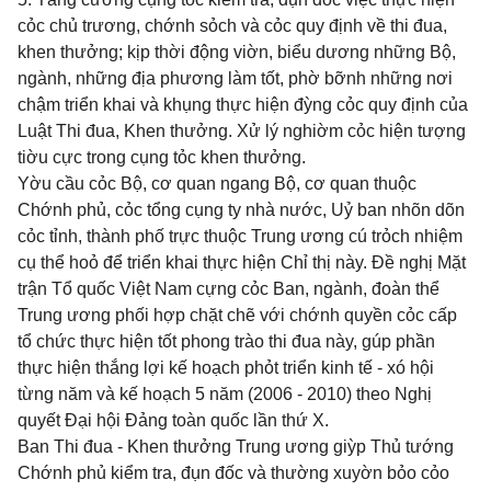
cỏc chủ trương, chớnh sỏch và cỏc quy định về thi đua,
khen thưởng; kịp thời động viờn, biểu dương những Bộ,
ngành, những địa phương làm tốt, phờ bỡnh những nơi
chậm triển khai và khụng thực hiện đỳng cỏc quy định của
Luật Thi đua, Khen thưởng. Xử lý nghiờm cỏc hiện tượng
tiờu cực trong cụng tỏc khen thưởng.
Yờu cầu cỏc Bộ, cơ quan ngang Bộ, cơ quan thuộc
Chớnh phủ, cỏc tổng cụng ty nhà nước, Uỷ ban nhõn dõn
cỏc tỉnh, thành phố trực thuộc Trung ương cú trỏch nhiệm
cụ thể hoỏ để triển khai thực hiện Chỉ thị này. Đề nghị Mặt
trận Tổ quốc Việt Nam cựng cỏc Ban, ngành, đoàn thể
Trung ương phối hợp chặt chẽ với chớnh quyền cỏc cấp
tổ chức thực hiện tốt phong trào thi đua này, gúp phần
thực hiện thắng lợi kế hoạch phỏt triển kinh tế - xó hội
từng năm và kế hoạch 5 năm (2006 - 2010) theo Nghị
quyết Đại hội Đảng toàn quốc lần thứ X.
Ban Thi đua - Khen thưởng Trung ương giỳp Thủ tướng
Chớnh phủ kiểm tra, đụn đốc và thường xuyờn bỏo cỏo