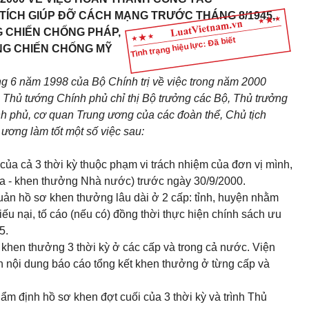
TÍCH GIÚP ĐỠ CÁCH MẠNG TRƯỚC THÁNG 8/1945,
 CHIẾN CHỐNG PHÁP,
Tình trạng hiệu lực: Đã biết
G CHIẾN CHỐNG MỸ
g 6 năm 1998 của Bộ Chính trị về việc trong năm 2000
, Thủ tướng Chính phủ chỉ thị Bộ trưởng các Bộ, Thủ trưởng
h phủ, cơ quan Trung ương của các đoàn thể, Chủ tịch
ương làm tốt một số việc sau:
của cả 3 thời kỳ thuộc phạm vi trách nhiệm của đơn vị mình,
ua - khen thưởng Nhà nước) trước ngày 30/9/2000.
quản hồ sơ khen thưởng lâu dài ở 2 cấp: tỉnh, huyện nhằm
iếu nại, tố cáo (nếu có) đồng thời thực hiện chính sách ưu
5.
c khen thưởng 3 thời kỳ ở các cấp và trong cả nước. Viện
nội dung báo cáo tổng kết khen thưởng ở từng cấp và
ẩm định hồ sơ khen đợt cuối của 3 thời kỳ và trình Thủ