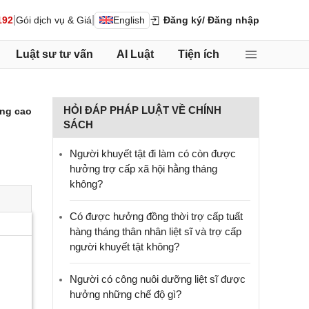
|
|
192
Gói dịch vụ & Giá
English
Đăng ký
/ Đăng nhập
Luật sư tư vấn
AI Luật
Tiện ích
HỎI ĐÁP PHÁP LUẬT VỀ CHÍNH
ng cao
SÁCH
Người khuyết tật đi làm có còn được
hưởng trợ cấp xã hội hằng tháng
không?
​Có được hưởng đồng thời trợ cấp tuất
hàng tháng thân nhân liệt sĩ và trợ cấp
người khuyết tật không?
Người có công nuôi dưỡng liệt sĩ được
hưởng những chế độ gì?