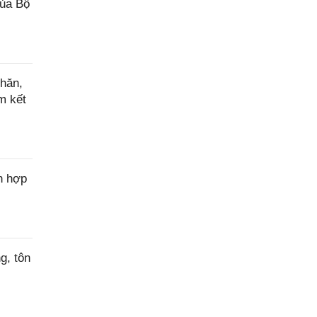
của Bộ
hăn,
m kết
n hợp
g, tôn