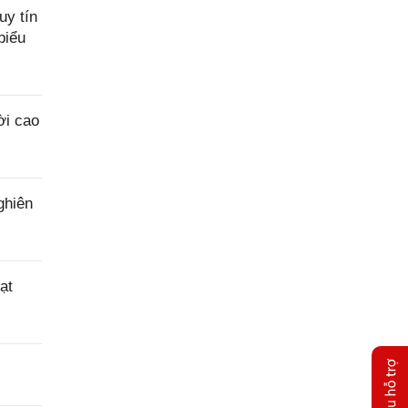
uy tín
biểu
ời cao
ghiên
ạt