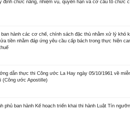
 định chức năng, nhiệm vụ, quyền hạn và cơ cấu tổ chức 
ban hành các cơ chế, chính sách đặc thù nhằm xử lý khó k
rửa tiền nhằm đáp ứng yêu cầu cấp bách trong thực hiện ca
thuế
ớng dẫn thực thi Công ước La Hay ngày 05/10/1961 về miễ
i (Công ước Apostille)
 phủ ban hành Kế hoạch triển khai thi hành Luật Tín ngưỡn