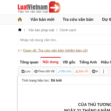
Văn bản mới
Tra cứu văn bản
Dự t
Văn bản pháp luật
Chính sách
👉
Quay về: Tra cứu văn bản (phiên bản cũ)
Nội dung
Tổng quan
VB gốc
Tiếng Anh
Hiệu 
Lưu
Theo dõi VB
Ghi chú
Báo lỗi
In
Tình trạng hiệu lực:
Đã biết
CỦA THỦ TƯƠNG 
NGÀY 21 THÁNG 6 NĂM