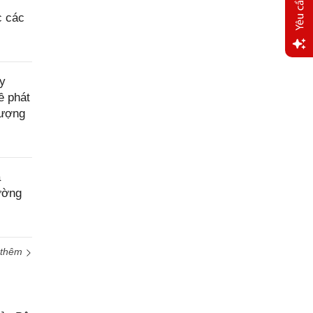
c các
Yêu
y
cầu
ề phát
hỗ trợ
lượng
a
ường
 thêm