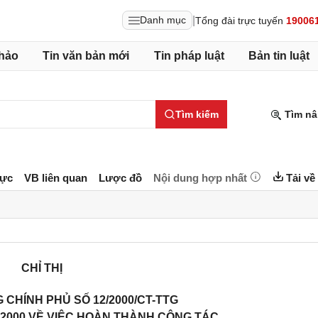
|
Danh mục
Tổng đài trực tuyến
19006
hảo
Tin văn bản mới
Tin pháp luật
Bản tin luật
Tìm kiếm
Tìm nâ
lực
VB liên quan
Lược đồ
Nội dung hợp nhất
Tải về
CHỈ THỊ
CHÍNH PHỦ SỐ 12/2000/CT-TTG
 2000 VỀ VIỆC HOÀN THÀNH CÔNG TÁC