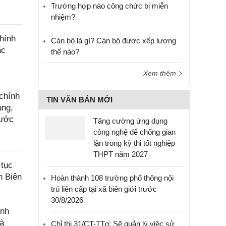
Trường hợp nào công chức bị miễn
nhiệm?
hính
Cán bộ là gì? Cán bộ được xếp lương
ắc
thế nào?
Xem thêm
chính
TIN VĂN BẢN MỚI
ụng,
nước
Tăng cường ứng dụng
công nghệ để chống gian
lận trong kỳ thi tốt nghiệp
THPT năm 2027
 tục
n Biên
Hoàn thành 108 trường phổ thông nội
trú liên cấp tại xã biên giới trước
30/8/2026
ính
và
Chỉ thị 31/CT-TTg: Sẽ quản lý việc sử