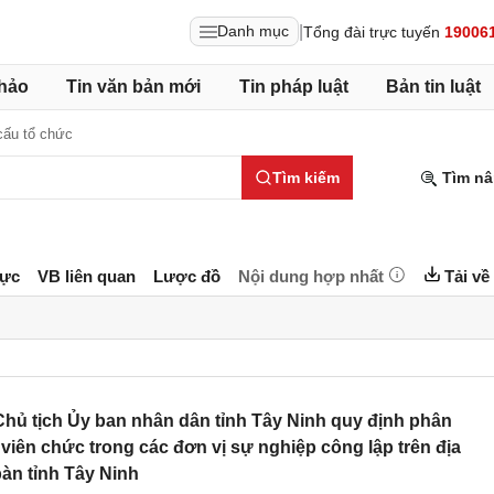
|
Danh mục
Tổng đài trực tuyến
19006
hảo
Tin văn bản mới
Tin pháp luật
Bản tin luật
cấu tổ chức
Tìm kiếm
Tìm nâ
lực
VB liên quan
Lược đồ
Nội dung hợp nhất
Tải về
ủ tịch Ủy ban nhân dân tỉnh Tây Ninh quy định phân
viên chức trong các đơn vị sự nghiệp công lập trên địa
àn tỉnh Tây Ninh