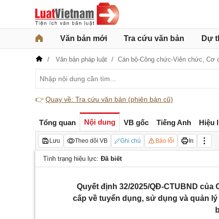
Văn bản mới
Tra cứu văn bản
Dự t
Văn bản pháp luật
Cán bộ-Công chức-Viên chức,
Cơ 
👉
Quay về: Tra cứu văn bản (phiên bản cũ)
Nội dung
Tổng quan
VB gốc
Tiếng Anh
Hiệu 
Lưu
Theo dõi VB
Ghi chú
Báo lỗi
In
Tình trạng hiệu lực:
Đã biết
Quyết định 32/2025/QĐ-CTUBND của Ch
cấp về tuyển dụng, sử dụng và quản lý 
b