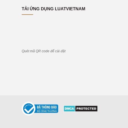
TẢI ỨNG DỤNG LUATVIETNAM
Quét mã QR code để cài đặt