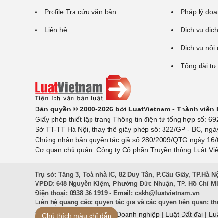
Profile Tra cứu văn bản
Pháp lý doa
Liên hệ
Dịch vụ dịch
Dịch vụ nội
Tổng đài tư
Bản quyền © 2000-2026 bởi LuatVietnam - Thành viên
Giấy phép thiết lập trang Thông tin điện tử tổng hợp số:
Sở TT-TT Hà Nội, thay thế giấy phép số: 322/GP - BC, ngà
Chứng nhận bản quyền tác giả số 280/2009/QTG ngày 16/02
Cơ quan chủ quản: Công ty Cổ phần Truyền thông Luật Việ
Trụ sở: Tầng 3, Toà nhà IC, 82 Duy Tân, P.Cầu Giấy, TP.Hà N
VPĐD: 648 Nguyễn Kiệm, Phường Đức Nhuận, TP. Hồ Chí M
Điện thoại: 0938 36 1919 - Email:
cskh@luatvietnam.vn
Liên hệ quảng cáo; quyền tác giả và các quyền liên quan:
th
Văn Bản Pháp Luật
|
Luật Doanh nghiệp
|
Luật Đất đai
|
Lu
Chú thích màu chỉ dẫn