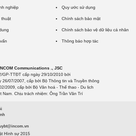
nh nghiệp
Quy ước sử dụng
 thuật
Chính sách bảo mật
 dung
Chính sách bảo vệ dữ liệu cá nhân
 vấn
Thông báo hợp tác
 INCOM Communications ., JSC
 692/GP-TTĐT cấp ngày 29/10/2010 bởi
y 26/07/2007, cấp bởi Bộ Thông tin và Truyền thông
/2009, cấp bởi Bộ Văn hoá - Thể thao - Du lịch
t Nam. Chịu trách nhiệm: Ông Trần Văn Trí
ội
inh
uybt@incom.vn
ật Hình sự 2015