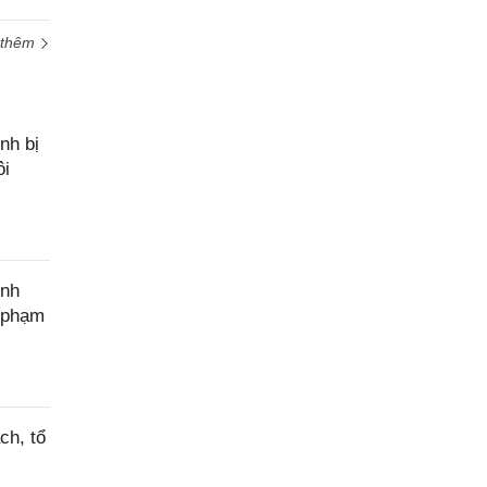
 thêm
nh bị
ôi
ính
c phạm
ch, tổ