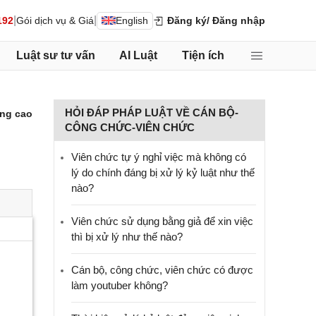
|
|
192
Gói dịch vụ & Giá
English
Đăng ký
/ Đăng nhập
Luật sư tư vấn
AI Luật
Tiện ích
HỎI ĐÁP PHÁP LUẬT VỀ CÁN BỘ-
ng cao
CÔNG CHỨC-VIÊN CHỨC
Viên chức tự ý nghỉ việc mà không có
lý do chính đáng bị xử lý kỷ luật như thế
nào?
Viên chức sử dụng bằng giả để xin việc
thì bị xử lý như thế nào?
Cán bộ, công chức, viên chức có được
làm youtuber không?