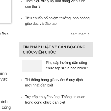
Thời hiệu xử lý kỷ luật đảng viên sinh
con thứ 3
Tiêu chuẩn bổ nhiệm trưởng, phó phòng
giáo dục và đào tạo
 Nga
Xem thêm
TIN PHÁP LUẬT VỀ CÁN BỘ-CÔNG
CHỨC-VIÊN CHỨC
Phụ cấp hướng dẫn công
chức tập sự là bao nhiêu?
hính
h vực
Thi thăng hạng giáo viên: 6 quy định
mới nhất cần biết
Trợ cấp chuyển vùng: Thông tin quan
hính
trọng công chức cần biết
c công