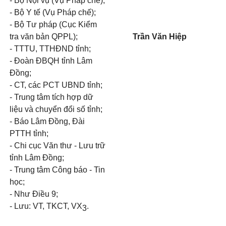
- Bộ Nội vụ (Vụ Pháp chế);
- Bộ Y tế (Vụ Pháp chế);
- Bộ Tư pháp (Cục Kiểm
tra văn bản QPPL);
Trần Văn Hiệp
- TTTU, TTHĐND tỉnh;
- Đoàn ĐBQH tỉnh Lâm
Đồng;
- CT, các PCT UBND tỉnh;
- Trung tâm tích hợp dữ
liệu và chuyển đổi số tỉnh;
- Báo Lâm Đồng, Đài
PTTH tỉnh;
- Chi cục Văn thư - Lưu trữ
tỉnh Lâm Đồng;
- Trung tâm Công báo - Tin
học;
- Như Điều 9;
- Lưu: VT, TKCT, VX
.
3