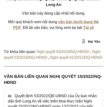
Long An
Văn bản này đang cập nhật nội dung.
Mời quý khách xem nội dung
văn bản dưới dạng file
PDF
. Để tải văn bản, vui lòng xem tại tab
Tải về
Hải Yến
Từ khóa liên quan:
Nghị quyết 43/2018/NQ-HĐND
,
Nghị
quyết 53/2016/NQ-HĐND
,
Nghị quyết 41/2011/NQ-HĐND
VĂN BẢN LIÊN QUAN NGHỊ QUYẾT 15/2022/NQ-
HĐND
Quyết định 53/2022/QĐ-UBND của Ủy ban nhân
01
dân tỉnh Long An về việc triển khai thực hiện Nghị
quyết 15/2022/NQ-HĐND ngày 13/7/2022 của Hội