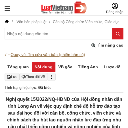
Đăng nhập
Văn bản pháp luật
Cán bộ-Công chức-Viên chức,
Giáo dục-Đào tạo-Dạy nghề
Tìm nâng cao
👉
Quay về: Tra cứu văn bản (phiên bản cũ)
Tổng quan
Nội dung
VB gốc
Tiếng Anh
Lược đồ
Lưu
Theo dõi VB
Tình trạng hiệu lực:
Đã biết
Nghị quyết 15/2022/NQ-HĐND của Hội đồng nhân dân
tỉnh Long An về việc quy định chế độ hỗ trợ đào tạo
sau đại học đối với cán bộ, công chức, viên chức và
chính sách thu hút tạo nguồn nhân lực đáp ứng nhu
cầu phát triển công nghiệp và nông nghiệp của tỉnh