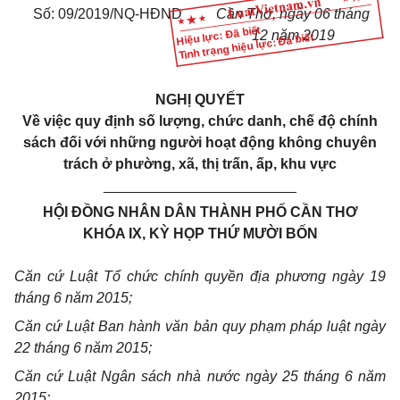
Số: 09/2019/NQ-HĐND
Cần Thơ, ngày 06 tháng
Hiệu lực: Đã biết
12 năm 2019
Tình trạng hiệu lực: Đã biết
NGHỊ QUYẾT
Về việc quy định số lượng, chức danh, chế độ chính
sách đối với những người hoạt động không chuyên
trách ở phường, xã, thị trấn, ấp, khu vực
________________________
HỘI ĐỒNG NHÂN DÂN THÀNH PHỐ CẦN THƠ
KHÓA IX, KỲ HỌP THỨ MƯỜI BỐN
Căn cứ Luật Tổ chức chính quyền địa phương ngày 19
tháng 6 năm 2015;
Căn cứ Luật Ban hành văn bản quy phạm pháp luật ngày
22 tháng 6 năm 2015;
Căn cứ Luật Ngân sách nhà nước ngày 25 tháng 6 năm
2015;