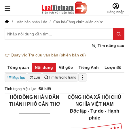
Đăng nhập
Văn bản pháp luật
Cán bộ-Công chức-Viên chức
Tìm nâng cao
👉
Quay về: Tra cứu văn bản (phiên bản cũ)
Tổng quan
Nội dung
VB gốc
Tiếng Anh
Lược đồ
Lưu
Tìm từ trong trang
Mục lục
Tình trạng hiệu lực:
Đã biết
HỘI ĐỒNG NHÂN DÂN
CỘNG HÒA XÃ HỘI CHỦ
THÀNH PHỐ CẦN THƠ
NGHĨA VIỆT NAM
____________
Độc lập - Tự do - Hạnh
phúc
__________________