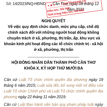
Số:
14/2023/NQ-HĐND
Cần Thơ, ngày 08 tháng 12
Hiệu lực: Đã biết
năm 2023
Tình trạng hiệu lực: Đã biết
NGHỊ QUYẾT
Về việc quy định chức danh, mức phụ cấp, chế độ
chính sách đối với những người hoạt động không
chuyên trách ở xã, phường, thị trấn, ấp, khu vực và
khoán kinh phí hoạt động các tổ chức chính trị - xã hội
ở xã, phường, thị trấn
________________________
HỘI ĐỒNG NHÂN DÂN THÀNH PHỐ CẦN THƠ
KHÓA X, KỲ HỌP THỨ MƯỜI BA
Căn cứ
Luật Tổ chức chính quyền địa phương
ngày 19
tháng 6 năm 2015;
Luật sửa đổi, bổ sung một số điều của
Luật Tổ chức Chính phủ và Luật Tổ chức chính quyền địa
phương
ngày 22 tháng 11 năm 2019;
Că
n cứ
Luật Ban hành văn bản quy phạm pháp luật
ngày