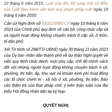
22 tháng 6 năm 2015;
Luật sửa đổi, bổ sung một số điều
của Luật Ban hành văn bản quy phạm pháp luật
ngày 18
th
áng 6 năm 2020
;
Căn cứ
Nghị định số
33/2023/NĐ-CP
ngày 10 tháng 6 năm
2023 của Chính phủ quy định về cán bộ, công chức cấp xã
và người hoạt động không chuyên trách ở cấp xã, ở thôn,
tổ dân phố;
Xét Tờ trình số 298/TTr-UBND ngày 30 tháng 11 năm 2023
của Ủy ban nhân dân thành phố về dự thảo Nghị quyết
về
việc quy định chức danh, mức phụ cấp
,
chế độ chính sách
đối với
những
người hoạt động không chuyên trách ở xã,
phường,
thị trấn, ấp, khu vực
và khoán kinh phí hoạt động
các tổ chức chính trị - xã hội ở xã, phường, thị trấn; Báo
cáo thẩm tra của Ban pháp chế; ý kiến thảo luận của đại
biểu Hội đồng nhân dân tại kỳ họp.
QUYẾT NGHỊ: