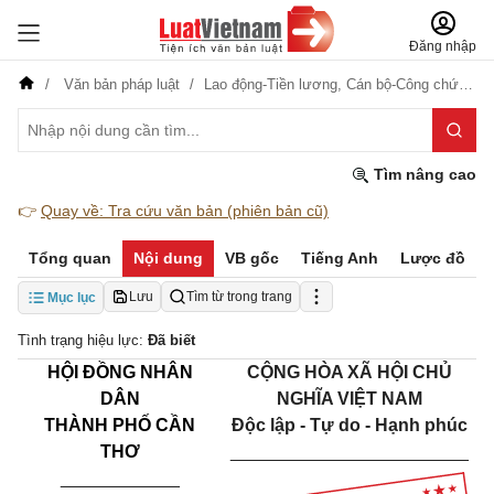
Đăng nhập
Văn bản pháp luật
Lao động-Tiền lương,
Cán bộ-Công chức-Viên chức
Tìm nâng cao
👉
Quay về: Tra cứu văn bản (phiên bản cũ)
Tổng quan
Nội dung
VB gốc
Tiếng Anh
Lược đồ
Lưu
Tìm từ trong trang
Mục lục
Tình trạng hiệu lực:
Đã biết
HỘI ĐỒNG NHÂN
CỘNG HÒA XÃ HỘI CHỦ
DÂN
NGHĨA VIỆT NAM
THÀNH PHỐ CẦN
Độc lập - Tự do - Hạnh phúc
THƠ
________________________
____________