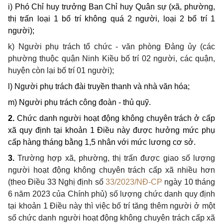
i) Phó Chỉ huy trưởng Ban Chỉ huy Quân sự
(
xã, phường,
thị trấn loại
1
bố trí
không quá 2
người
, loại 2 bố trí 1
người)
;
k) Người phụ trách tổ chức - văn phòng Đảng ủy (c
ác
phường thuộc quận Ninh Kiều
bố trí 02
người
, các quận,
huyện còn lại bố trí 01 người
);
l)
Người p
hụ trách đài truyền thanh và nhà văn hóa;
m)
Người p
hụ trách công đoàn - thủ quỹ
.
2.
Chức danh n
gười hoạt động không chuyên trách ở cấp
xã quy định tại khoản 1 Điều này được hưởng mức phụ
cấp
hàng tháng bằng 1,5 nhân với mức lương cơ sở.
3.
Trường hợp xã, phường, thị trấn được giao số lượng
người hoạt động không chuyên trách cấp xã nhiều hơn
(theo Điều 33 Nghị định số
33/2023/NĐ-CP
ngày 10 tháng
6 năm 2023 của Chính phủ) số lượng chức danh quy định
tại khoản 1 Điều này thì việc bố trí tăng thêm người ở một
số chức danh người hoạt động không chuyên trách cấp xã