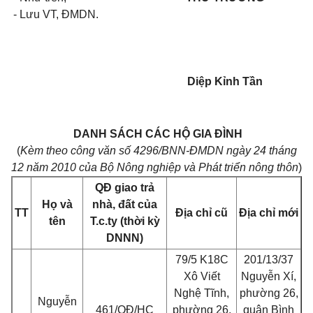
- Lưu VT, ĐMDN.
Diệp Kỉnh Tần
DANH SÁCH
CÁC HỘ GIA ĐÌNH
(
Kèm theo công văn số 4296/BNN-ĐMDN ngày 24 tháng
12 năm 2010 của Bộ Nông nghiệp và Phát triển nông thôn
)
QĐ giao trả
Họ và
nhà, đất của
TT
Địa chỉ cũ
Địa chỉ mới
tên
T.c.ty (thời kỳ
DNNN)
79/5 K18C
201/13/37
Xô Viết
Nguyễn Xí,
Nghệ Tĩnh,
phường 26,
Nguyễn
461/QĐ/HC
phường 26,
quận Bình