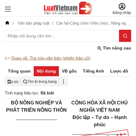
Đăng nhập
Văn bản pháp luật
Cán bộ-Công chức-Viên chức,
Nông nghiệp-Lâm nghiệp
Tìm nâng cao
👉
Quay về: Tra cứu văn bản (phiên bản cũ)
Tổng quan
Nội dung
VB gốc
Tiếng Anh
Lược đồ
Lưu
Tìm từ trong trang
Tình trạng hiệu lực:
Đã biết
BỘ NÔNG NGHIỆP VÀ
CỘNG HÒA XÃ HỘI CHỦ
PHÁT TRIỂN NÔNG THÔN
NGHĨA VIỆT NAM
_______________
Độc lập – Tự do – Hạnh
phúc
____________________