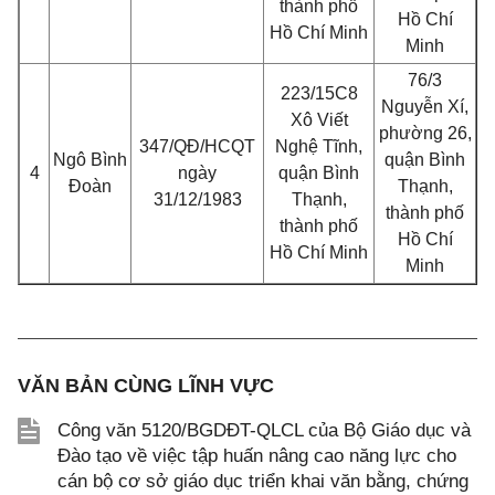
thành phố
Hồ Chí
Hồ Chí Minh
Minh
76/3
223/15C8
Nguyễn Xí,
Xô Viết
phường 26,
347/QĐ/HCQT
Nghệ Tĩnh,
Ngô Bình
quận Bình
4
ngày
quận Bình
Đoàn
Thạnh,
31/12/1983
Thạnh,
thành phố
thành phố
Hồ Chí
Hồ Chí Minh
Minh
VĂN BẢN CÙNG LĨNH VỰC
Công văn 5120/BGDĐT-QLCL của Bộ Giáo dục và
Đào tạo về việc tập huấn nâng cao năng lực cho
cán bộ cơ sở giáo dục triển khai văn bằng, chứng