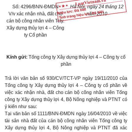
Số: 4296/BNN-ĐMDN
Hà Nội, ngày 24 tháng 12
Hiệu lực: Đã biết
Tình trạng hiệu lực: Đã biết
V/v xác nhận nhà, đất cho
năm 2010
cán bộ công nhân viên Tcty.
Xây dựng thủy lợi 4 – Công
ty Cổ phần
Kính gửi:
Tổng công ty Xây dựng thủy lợi 4 – Công ty cổ
phần
Trả lời văn bản số 930/CV/TCT-VP ngày 19/11/2010 của
Tổng công ty Xây dựng thủy lợi 4 – Công ty cổ phần về
việc xác nhận nhà, đất cho cán bộ công nhân viên Tổng
công ty Xây dựng thủy lợi 4, Bộ Nông nghiệp và PTNT có
ý kiến như sau:
Tại văn bản số 1111/BNN-ĐMDN ngày 16/04/2010 về việc
tài sản nhà đất của cán bộ công nhân viên Tổng công ty
Xây dựng thủy lợi 4, Bộ Nông nghiệp và PTNT đã xác