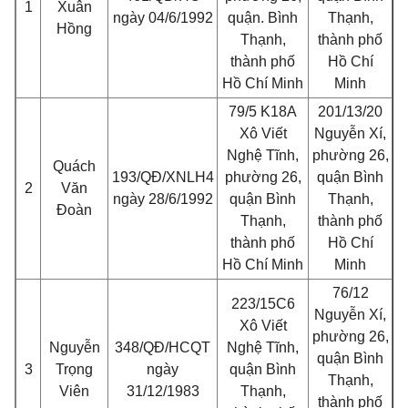
1
Xuân
ngày 04/6/1992
quận. Bình
Thạnh,
Hồng
Thạnh,
thành phố
thành phố
Hồ Chí
Hồ Chí Minh
Minh
79/5 K18A
201/13/20
Xô Viết
Nguyễn Xí,
Nghệ Tĩnh,
phường 26,
Quách
193/QĐ/XNLH4
phường 26,
quận Bình
2
Văn
ngày 28/6/1992
quận Bình
Thạnh,
Đoàn
Thạnh,
thành phố
thành phố
Hồ Chí
Hồ Chí Minh
Minh
76/12
223/15C6
Nguyễn Xí,
Xô Viết
phường 26,
Nguyễn
348/QĐ/HCQT
Nghệ Tĩnh,
quận Bình
3
Trọng
ngày
quận Bình
Thạnh,
Viên
31/12/1983
Thạnh,
thành phố