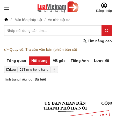
Đăng nhập
Văn bản pháp luật
An ninh trật tự
Tìm nâng cao
👉
Quay về: Tra cứu văn bản (phiên bản cũ)
Tổng quan
Nội dung
VB gốc
Tiếng Anh
Lược đồ
Lưu
Tìm từ trong trang
Tình trạng hiệu lực:
Đã biết
Y BAN NHÂN DÂN
C
Ộ
NG 
Ủ
THÀNH PH
 HÀ N
I 
Ố
Ộ