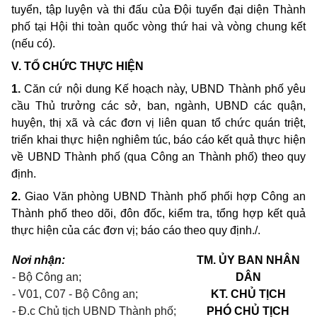
tuyển, tập luyện và
thi
đấu của Đội tuyển đại diện Thành
phố tại Hội
thi
toàn quốc vòng thứ
hai
và vòng
chung
kết
(nếu có).
V.
TỔ CHỨC THỰC HIỆN
1.
Căn cứ nội
dung
Kế hoạch này,
UBND
Thành phố yêu
cầu Thủ trưởng các sở,
ban,
ngành,
UBND
các quận,
huyện, thị xã và các đơn vị liên
quan
tổ chức quán triệt,
triển
khai
thực hiện nghiêm túc, báo cáo kết quả thực hiện
về
UBND
Thành phố
(qua
Công
an
Thành phố)
theo quy
định.
2.
Giao
Văn phòng
UBND
Thành phố phối hợp Công
an
Thành phố
theo
dõi, đôn đốc, kiểm
tra,
tổng hợp kết quả
thực hiện của các đơn vị; báo cáo
theo
quy định./.
Nơi nhận:
TM. ỦY BAN NHÂN
- Bộ Công an;
DÂN
- V01, C07 - Bộ Công an;
KT. CHỦ TỊCH
- Đ.c Chủ tịch UBND Thành phố;
PHÓ CHỦ TỊCH