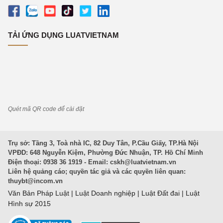
TẢI ỨNG DỤNG LUATVIETNAM
Quét mã QR code để cài đặt
Trụ sở: Tầng 3, Toà nhà IC, 82 Duy Tân, P.Cầu Giấy, TP.Hà Nội
VPĐD: 648 Nguyễn Kiệm, Phường Đức Nhuận, TP. Hồ Chí Minh
Điện thoại: 0938 36 1919 - Email:
cskh@luatvietnam.vn
Liên hệ quảng cáo; quyền tác giả và các quyền liên quan:
thuybt@incom.vn
Văn Bản Pháp Luật
|
Luật Doanh nghiệp
|
Luật Đất đai
|
Luật
Hình sự 2015