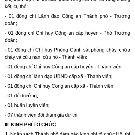
kết, cụ thể:
- 01
đồng chí Lãnh đạo Công
an
Thành phố
-
Trưởng
đoàn;
- 01
đồng chí Chỉ
huy
Công
an
cấp huyện
-
Phó Trưởng
đoàn;
- 01
đồng chí Chỉ
huy
Phòng Cảnh sát phòng cháy, chữa
cháy và cứu nạn, cứu hộ
-
Thành viên;
- 01
đồng chí Chỉ
huy
Công
an
cấp huyện
-
Thành viên;
- 01
đồng chí lãnh đạo
UBND
cấp xã
-
Thành viên;
- 01
đồng chí Chỉ
huy
Công
an
cấp xã
-
Thành viên;
- 01
đội trưởng;
- 01
huấn luyện viên;
- 07
thành viên đội
tham gia
dự
thi.
III. KINH
PHÍ TỔ CHỨC
1.
Ngân sách Thành phố đảm bảo
kinh
phí tổ chức Hội
thi