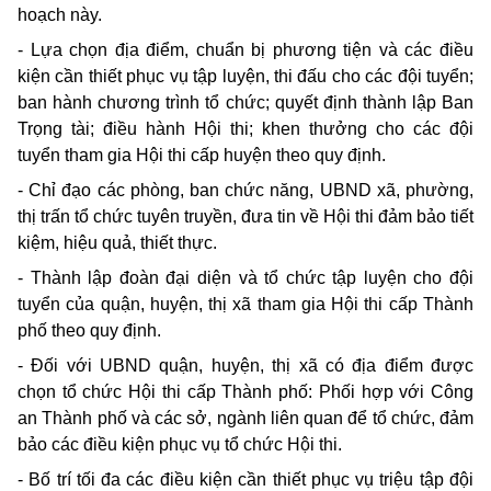
hoạch này.
-
Lựa chọn địa điểm, chuẩn bị phương tiện và các điều
kiện cần thiết phục vụ tập luyện,
thi
đấu
cho
các đội tuyển;
ban
hành chương trình tổ chức; quyết định thành lập
Ban
Trọng tài; điều hành Hội
thi; khen
thưởng
cho
các đội
tuyển
tham gia
Hội
thi
cấp huyện
theo quy
định.
-
Chỉ đạo các phòng,
ban
chức năng,
UBND
xã, phường,
thị trấn tổ chức tuyên truyền, đưa
tin
về Hội
thi
đảm bảo tiết
kiệm, hiệu quả, thiết thực.
-
Thành lập đoàn đại diện và tổ chức tập luyện
cho
đội
tuyển của quận, huyện, thị xã
tham gia
Hội
thi
cấp Thành
phố
theo quy
định.
-
Đối với
UBND
quận, huyện, thị xã có địa điểm được
chọn tổ chức Hội
thi
cấp Thành phố: Phối hợp với Công
an
Thành phố và các sở, ngành liên
quan
để tổ chức, đảm
bảo các điều kiện phục vụ tổ chức Hội
thi.
-
Bố trí tối đa các điều kiện cần thiết phục vụ triệu tập đội