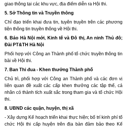
giao
thông tại các
khu
vực, địa điểm diễn
ra
Hội
thi.
5.
Sở Thông
tin
và Truyền thông
Chỉ đạo triển
khai
đưa
tin,
tuyên truyền trên các phương
tiện thông
tin
truyền thông về Hội
thi.
6.
Báo Hà Nội mới,
Kinh
tế và Đô thị,
An ninh
Thủ đô;
Đài
PT&TH
Hà Nội
Phối hợp với Công
an
Thành phố tổ chức truyền thông
tin
bài về Hội
thi.
7.
Ban Thi
đua
-
Khen
thưởng Thành phố
Chủ trì, phối hợp với Công
an
Thành phố và các đơn vị
liên
quan
đề xuất các cấp
khen
thưởng các tập thể, cá
nhân có thành tích xuất sắc
trong tham gia
và tổ chức Hội
thi.
8. UBND
các
quận, huyện, thị xã
-
Xây dựng Kế hoạch triển
khai
thực hiện; bố trí
kinh
phí tổ
chức Hội
thi
cấp huyện trên địa bàn đảm bảo
theo
Kế