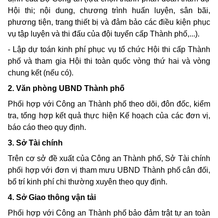
Hội
thi;
nội
dung,
chương trình huấn luyện, sân bãi,
phương tiện,
trang
thiết bị và đảm bảo các điều kiện phục
vụ tập luyện và
thi
đấu của đội tuyển cấp Thành phố,
...).
-
Lập dự toán
kinh
phí phục vụ tổ chức Hội
thi
cấp Thành
phố và
tham gia
Hội
thi
toàn quốc vòng thứ
hai
và vòng
chung
kết (nếu có).
2
.
Văn phòng
UBND
Thành phố
Phối hợp với Công
an
Thành phố
theo
dõi, đôn đốc, kiểm
tra,
tổng hợp kết quả thực hiện Kế hoạch của các đơn vị,
báo cáo
theo quy
định.
3.
Sở Tài chính
Trên cơ sở đề xuất của Công
an
Thành phố, Sở Tài chính
phối hợp với đơn vị
tham
mưu
UBND
Thành phố cân đối,
bố trí
kinh
phí
chi
thường xuyên
theo quy
định.
4.
Sở
Giao
thông vận tải
Phối hợp với Công
an
Thành phố bảo đảm trật tự
an
toàn