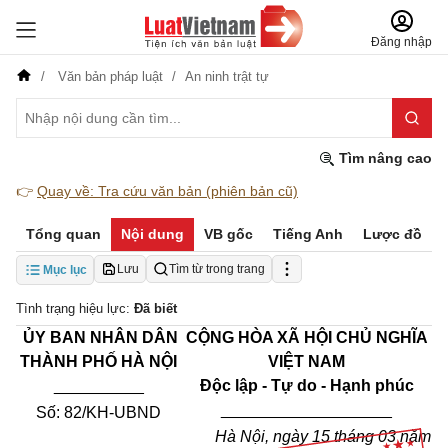
Đăng nhập
Văn bản pháp luật
An ninh trật tự
Tìm nâng cao
👉
Quay về: Tra cứu văn bản (phiên bản cũ)
Tổng quan
Nội dung
VB gốc
Tiếng Anh
Lược đồ
Lưu
Tìm từ trong trang
Mục lục
Tình trạng hiệu lực:
Đã biết
ỦY BAN NHÂN DÂN
CỘNG HÒA XÃ HỘI CHỦ NGHĨA
THÀNH PHỐ HÀ NỘI
VIỆT NAM
__________
Độc lập - Tự do - Hạnh phúc
___________________
Số:
82
/
KH
-UBND
Hà Nội, ngày
15
tháng
03
năm