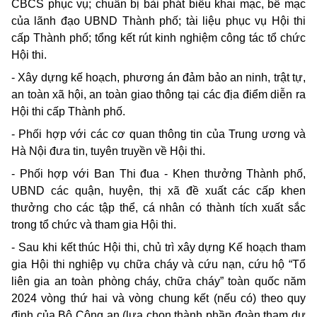
CBCS
phục vụ; chuẩn bị bài phát biểu
khai
mạc, bế mạc
của lãnh đạo
UBND
Thành phố; tài liệu phục vụ Hội
thi
cấp Thành phố; tổng kết rút
kinh
nghiệm công tác tổ chức
Hội
thi.
-
Xây dựng kế hoạch, phương án đảm bảo
an ninh,
trật tự,
an
toàn xã hội,
an
toàn
giao
thông tại các địa điểm diễn
ra
Hội
thi
cấp Thành phố.
-
Phối hợp với các cơ
quan
thông
tin
của
Trung
ương và
Hà Nội đưa
tin,
tuyên truyền về Hội
thi.
-
Phối hợp với
Ban Thi
đua
- Khen
thưởng Thành phố,
UBND
các quận, huyện, thị xã đề xuất các cấp
khen
thưởng
cho
các tập thể, cá nhân có thành tích xuất sắc
trong
tổ chức và
tham gia
Hội
thi.
- Sau khi
kết thúc Hội
thi,
chủ trì xây dựng Kế hoạch
tham
gia
Hội
thi
nghiệp vụ chữa cháy và cứu nạn, cứu hộ “Tổ
liên
gia an
toàn phòng cháy, chữa cháy” toàn quốc năm
2024
vòng thứ
hai
và vòng
chung
kết (nếu có)
theo quy
định của Bộ Công
an
(lựa chọn thành phần đoàn
tham
dự