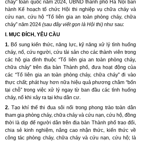
cháy” toàn quốc năm 2024, UBND thành phố Hà Nội ban
hành Kế hoạch tổ chức Hội thi nghiệp vụ chữa cháy và
cứu nạn, cứu hộ “Tổ liên gia an toàn phòng cháy, chữa
cháy” năm 2024
(sau đây viết gọn là Hội thi)
như sau:
I. MỤC ĐÍCH, YÊU CẦU
1.
Bổ sung kiến thức, năng lực, kỹ năng xử lý tình huống
cháy, nổ, cứu người, cứu tài sản cho các thành viên trong
các hộ gia đình thuộc “Tổ liên gia an toàn phòng cháy,
chữa cháy” trên địa bàn Thành phố, đưa hoạt động của
các “Tổ liên gia an toàn phòng cháy, chữa cháy” đi vào
thực chất; phát huy hơn nữa hiệu quả phương châm “bốn
tại chỗ” trong việc xử lý ngay từ ban đầu các tình huống
cháy, nổ khi xảy ra tại khu dân cư.
2.
Tạo khí thế thi đua sôi nổi trong phong trào toàn dân
tham gia phòng cháy, chữa cháy và cứu nạn, cứu hộ, đồng
thời là dịp để người dân trên địa bàn Thành phố trao đổi,
chia sẻ kinh nghiệm, nâng cao nhận thức, kiến thức về
công tác phòng cháy, chữa cháy và cứu nạn, cứu hộ; là