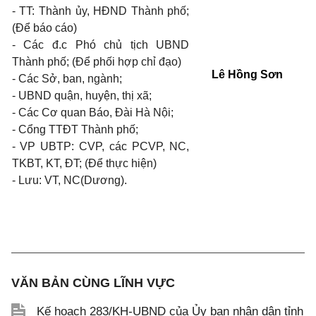
- TT: Thành ủy, HĐND Thành phố;
(Để báo cáo)
- Các đ.c Phó chủ tịch UBND
Thành phố; (Để phối hợp chỉ đạo)
Lê Hồng Sơn
- Các Sở, ban, ngành;
- UBND quận, huyện, thị xã;
- Các Cơ quan Báo, Đài Hà Nội;
- Cổng TTĐT Thành phố;
- VP UBTP: CVP, các PCVP, NC,
TKBT, KT, ĐT; (Để thực hiện)
- Lưu: VT, NC(Dương).
VĂN BẢN CÙNG LĨNH VỰC
Kế hoạch 283/KH-UBND của Ủy ban nhân dân tỉnh