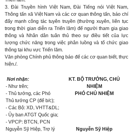
3. Đài Truyền hình Việt Nam, Đài Tiếng nói Việt Nam,
Thông tấn xã Việt Nam và các cơ quan thông tấn, báo chí
đẩy mạnh công tác tuyên truyền (thường xuyên, liên tục
trong thời gian diễn ra Triển lãm) để người tham gia giao
thông và Nhân dân tuân thủ theo sự điều tiết của lực
lượng chức năng trong việc phân luồng và tổ chức giao
thông tại khu vực Triển lãm.
Văn phòng Chính phủ thông báo để các cơ quan biết, thực
hiện./.
Nơi nhận:
KT. BỘ TRƯỞNG, CHỦ
- Như trên;
NHIỆM
- Thủ tướng, các Phó
PHÓ CHỦ NHIỆM
Thủ tướng CP (để b/c);
- Các Bộ: XD, VHTT&DL;
- Ủy ban ATGT Quốc gia;
- VPCP: BTCN, PCN
Nguyễn Sỹ Hiệp, Trợ lý
Nguyễn Sỹ Hiệp