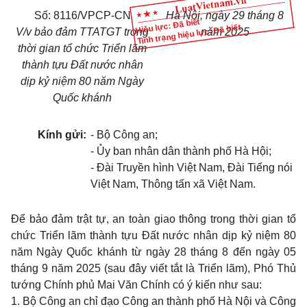
Số: 8116/VPCP-CN
Hà Nội, ngày 29 tháng 8
Hiệu lực: Đã biết
Tình trạng hiệu lực: Đã biết
V/v bảo đảm TTATGT trong
năm 2025
thời gian tổ chức Triển lãm
thành tựu Đất nước nhân
dịp kỷ niệm 80 năm Ngày
Quốc khánh
Kính gửi:
- Bộ Công an;
- Ủy ban nhân dân thành phố Hà Hội;
- Đài Truyền hình Việt Nam, Đài Tiếng nói
Việt Nam, Thông tấn xã Việt Nam.
Để bảo đảm trật tự, an toàn giao thông trong thời gian tổ
chức Triển lãm thành tựu Đất nước nhân dịp kỷ niệm 80
năm Ngày Quốc khánh từ ngày 28 tháng 8 đến ngày 05
tháng 9 năm 2025 (sau đây viết tắt là Triển lãm), Phó Thủ
tướng Chính phủ Mai Văn Chính có ý kiến như sau:
1. Bộ Công an chỉ đạo Công an thành phố Hà Nội và Công