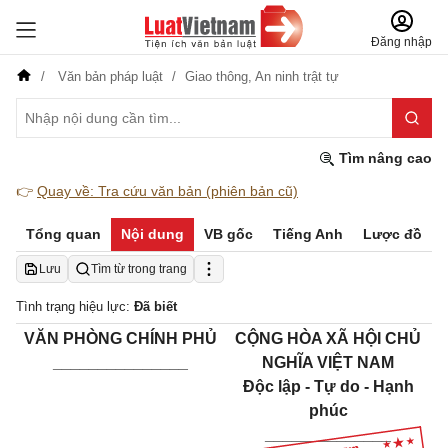
Đăng nhập
Văn bản pháp luật
Giao thông,
An ninh trật tự
Tìm nâng cao
👉
Quay về: Tra cứu văn bản (phiên bản cũ)
Tổng quan
Nội dung
VB gốc
Tiếng Anh
Lược đồ
Lưu
Tìm từ trong trang
Tình trạng hiệu lực:
Đã biết
VĂN PHÒNG CHÍNH PHỦ
CỘNG HÒA XÃ HỘI CHỦ
_______________
NGHĨA VIỆT NAM
Độc lập - Tự do - Hạnh
phúc
______________