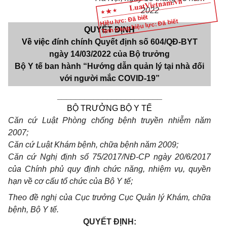
2022
Hiệu lực: Đã biết
Tình trạng hiệu lực: Đã biết
QUYẾT ĐỊNH
Về việc
đính chính Quyết định số 604/QĐ-BYT
ngày
14/03/2022
của Bộ trưởng
Bộ Y tế ban hành “Hướng dẫn quản lý tại nhà đối
với người mắc COVID-19”
_______________________
BỘ TRƯỞNG BỘ Y TẾ
Căn cứ Luật Phòng chống bệnh truyền nhiễm năm
2007;
Căn cứ Luật Khám bệnh, chữa bệnh năm 2009;
Căn cứ Nghị định số 75/2017/NĐ-CP ngày 20/6/2017
của Chính phủ quy định chức năng, nhiệm vụ, quyền
hạn về cơ cấu tổ chức của Bộ Y tế;
Theo đề nghị của Cục trưởng Cục Quản lý Khám, chữa
bệnh, Bộ Y tế.
QUYẾT ĐỊNH: