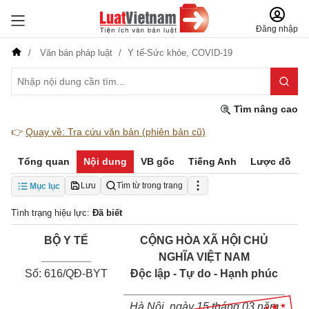
Đăng nhập
Văn bản pháp luật
Y tế-Sức khỏe,
COVID-19
Tìm nâng cao
👉
Quay về: Tra cứu văn bản (phiên bản cũ)
Tổng quan
Nội dung
VB gốc
Tiếng Anh
Lược đồ
Lưu
Tìm từ trong trang
Mục lục
Tình trạng hiệu lực:
Đã biết
BỘ Y TẾ
CỘNG HÒA XÃ HỘI CHỦ
________
NGHĨA VIỆT NAM
Số: 616/QĐ-BYT
Độc lập - Tự do - Hạnh phúc
__________________________
Hà Nội, ngày 15 tháng 03 năm