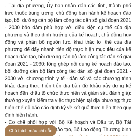
- Tại địa phương, Ủy ban nhân dân các tỉnh, thành phố
trực thuộc trung ương: chủ động ban hành kế hoạch đào
tạo, bồi dưỡng cán bộ làm công tác dân số giai đoạn 2021
- 2030 bảo đảm phù hợp với điều kiện cụ thể của địa
phương và theo định hướng của kế hoạch; chủ động huy
động và phân bổ nguồn lực, khai thác lợi thế của địa
phương để đẩy nhanh tiến độ thực hiện mục tiêu của kế
hoạch đào tạo, bồi dưỡng cán bộ làm công tác dân số giai
đoạn 2021 - 2030; lồng ghép nội dung kế hoạch đào tạo,
bồi dưỡng cán bộ làm công tác dân số giai đoạn 2021 -
2030 với chương trình y tế - dân số và các chương trình
khác đang thực hiện trên địa bàn (từ khâu xây dựng kế
hoạch đến khâu tổ chức thực hiện và giám sát, đánh giá);
thường xuyên kiểm tra việc thực hiện tại địa phương; thực
hiện chế độ báo cáo định kỳ về kết quả thực hiện theo quy
định hiện hành.
- Cơ chế phối hợp với Bộ Kế hoạch và Đầu tư, Bộ Tài
chính, Bộ Giáo dục và Đào tạo, Bộ Lao động Thương binh
Chú thích màu chỉ dẫn