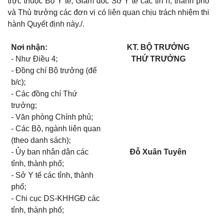
trực thuộc Bộ Y tế; Giám đốc Sở Y tế các tỉn h, thành phố
và Thủ trưởng các đơn vị có liên quan chịu trách nhiệm thi
hành Quyết định này./.
Nơi nhận:
KT. BỘ TRƯỞNG
- Như Điều 4;
THỨ TRƯỞNG
- Đồng chí Bộ trưởng (để
b/c);
- Các đồng chí Thứ
trưởng;
- Văn phòng Chính phủ;
- Các Bộ, ngành liên quan
(theo danh sách);
- Ủy ban nhân dân các
Đỗ Xuân Tuyên
tỉnh, thành phố;
- Sở Y tế các tỉnh, thành
phố;
- Chi cục DS-KHHGĐ các
tỉnh, thành phố;