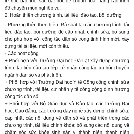
tự học đại học, sau đại học để chuẩn hóa, nâng cao trình
độ chuyên môn nghiệp vụ.
2. Hoàn thiện chương trình, tài liệu, đào tạo, bồi dưỡng
- Phương thức thực hiện: Rà soát lại các chương trình, tài
liệu đào tạo, bồi dưỡng để cập nhật, chỉnh sửa, bổ sung
cho phù hợp với công tác dân số trong tình hình mới, xây
dựng tài tài liệu mới còn thiếu.
- Các hoạt động
+
Phối hợp với Trường Đại học Đà Lạt xây dựng chương
trình, tài liệu đào tạo lớp cử nhân công tác xã hội chuyên
ngành dân số và phát triển.
+ Phối hợp với Trường Đại học Y tế Công cộng chỉnh sửa
chương trình, tài liệu cử nhân y tế công cộng định hướng
công tác dân số.
+ Phối hợp với Bộ Giáo dục và Đào tạo, các trường Đại
học, Cao đẳng, các trường dạy nghề xây dựng; chỉnh sửa;
cập nhật các nội dung về dân số và phát triển trong các
chương trình, tài liệu chính khóa; bổ sung các nội dung về
chăm sóc sức khỏe sinh sản vị thành niên, thanh niên