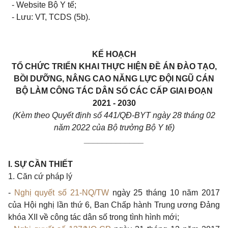
- Website Bộ Y tế;
- Lưu: VT, TCDS (5b).
KẾ HOẠCH
TỔ CHỨC TRIỂN
KHAI
THỰC HIỆN ĐỀ ÁN ĐÀO TẠO,
BỒI DƯỠNG, NÂNG
CAO
NĂNG LỰC ĐỘI NGŨ CÁN
BỘ LÀM CÔNG TÁC DÂN SỐ CÁC CẤP
GIAI
ĐOẠN
2021 - 2030
(Kèm theo Quyết định số
441/QĐ-BYT ngày 28 tháng 02
năm 2022 của Bộ trưởng Bộ Y tế)
_____________
I. SỰ CẦN THIẾT
1. C
ăn cứ pháp lý
-
Nghị quyết số
21-NQ/TW
ngày 25 tháng 10 năm 2017
của Hội nghị lần thứ 6, Ban Chấp hành Trung ương Đảng
khóa XII về công tác dân số trong tình hình mới;