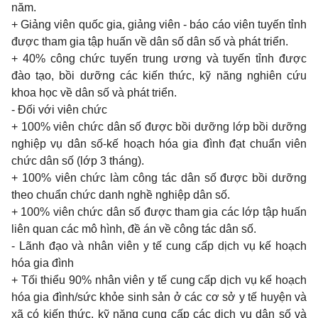
năm.
+
Giảng viên quốc
gia,
giảng viên
-
báo cáo viên tuyến tỉnh
được
tham gia
tập huấn về dân số dân số và phát triển.
+ 40%
công chức tuyến
trung
ương và tuyến tỉnh được
đào tạo, bồi dưỡng các kiến thức, kỹ năng nghiên cứu
khoa
học về dân số và phát triển.
-
Đối với viên chức
+ 100% viên chức dân số được bồi dưỡng lớp bồi dưỡng
nghiệp vụ dân số-kế hoạch hóa gia đình đạt chuẩn viên
chức dân số (lớp 3 tháng).
+ 100%
viên chức làm công tác dân số được bồi dưỡng
theo
chuẩn chức
danh
nghề nghiệp dân số.
+ 100%
viên chức dân số được
tham gia
các lớp tập huấn
liên
quan
các mô hình, đề án về công tác dân số.
-
Lãnh đạo và nhân viên
y
tế
cung
cấp dịch vụ kế hoạch
hóa
gia
đình
+
Tối thiểu
90%
nhân viên
y
tế
cung
cấp dịch vụ kế hoạch
hóa
gia
đình/sức khỏe
sinh
sản ở các cơ sở
y
tế huyện và
xã có kiến thức, kỹ năng
cung
cấp các dịch vụ dân số và