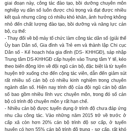
giai đoạn này, công tác đào tạo, bồi dưỡng chuyên môn
nghiệp vụ dân số luôn được chú trọng và đạt được nhiều
kết quả nhưng cũng có nhiều khó khăn, ảnh hưởng không
nhỏ đến chất lượng đào tạo, bồi dưỡng và năng lực cán
bộ, cụ thể:
- Thay đổi về bộ máy tổ chức làm công tác dân số (giải thể
Ủy ban Dân số, Gia đình và Trẻ em và thành lập Chi cục
Dân số - Kế hoạch hóa gia đình (DS- KHHGĐ), sáp nhập
Trung tâm DS-KHHGĐ cấp huyện vào Trung tâm Y tế, kéo
theo biến động lớn về đội ngũ cán bộ, đặc biệt là từ tuyến
huyện trở xuống cho đến cộng tác viên, dẫn đến giảm sút
rất nhiều số cán bộ có nhiều kinh nghiệm trong chuyên
ngành dân số. Hiện nay trình độ của đội ngũ cán bộ dân
số bao gồm nhiều lĩnh vực chuyên môn, trong đó số cán
bộ có trình độ chuyên môn y rất hạn chế.
- Nhiều cán bộ được tuyển dụng ở trình độ chưa đáp ứng
nhu cầu công tác. Vào những năm 2015 trở về trước ở
cấp xã còn hơn 20% cán bộ trình độ sơ cấp, ở tuyến
huyện có hơn 55% cán bộ trình độ trung - sơ cấp, rất khó