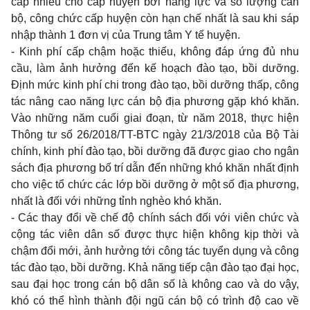
cấp nhiều cho cấp huyện bởi năng lực và số lượng cán
bộ, công chức cấp huyện còn hạn chế nhất là
sau khi
sáp
nhập thành
1
đơn vị của
Trung
tâm
Y
tế huyện.
- Kinh
phí cấp chậm hoặc thiếu, không đáp ứng đủ
nhu
cầu, làm ảnh hưởng đến kế hoạch đào tạo, bồi dưỡng.
Định mức
kinh
phí
chi trong
đào tạo, bồi dưỡng thấp, công
tác nâng
cao
năng lực cán bộ địa phương gặp khó khăn.
Vào những năm cuối
giai
đoạn, từ năm
2018,
thực hiện
Thông tư số
26/2018/TT-BTC
ngày
21/3/2018
của Bộ Tài
chính,
kinh
phí đào tạo, bồi dưỡng đã được
giao cho
ngân
sách địa phương bố trí dẫn đến những khó khăn nhất định
cho
việc tổ chức các lớp bồi dưỡng ở một số địa phương,
nhất là đối với những tỉnh nghèo khó khăn.
-
Các
thay
đổi về chế độ chính sách đối với viên chức và
cộng tác viên dân số được thực hiện không kịp thời và
chậm đổi mới, ảnh hưởng tới công tác tuyển dụng và công
tác đào tạo, bồi dưỡng. Khả năng tiếp cận đào tạo đại học,
sau
đại học
trong
cán bộ dân số là không
cao
và
do
vậy,
khó có thể hình thành đội ngũ cán bộ có trình độ
cao
về