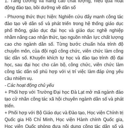
1. Tăng cường và nâng
cao
chất lượng, hiệu quả hoạt
động đào tạo, bồi dưỡng về dân số
-
Phương thức thực hiện: Nghiên cứu đẩy mạnh công tác
đào tạo về dân số và phát triển
trong
hệ thống giáo dục
phổ thông, giáo dục đại học và giáo dục nghề nghiệp
nhằm nâng
cao
nhận thức, tạo nguồn nhân lực chất lượng
cao cho
ngành dân số. Từng bước chuẩn hóa trình độ
chuyên môn, của đội ngũ công chức, viên chức làm công
tác dân số. Khuyến khích tự học và đào tạo trình độ đại
học,
sau
đại học
cho
cán bộ, công chức, viên chức làm
công tác dân số phù hợp với vị trí việc làm đáp ứng yêu
cầu nhiệm vụ.
-
Các hoạt động chủ yếu
+
Phối hợp với Trường Đại học Đà Lạt mở mã ngành đào
tạo cử nhân công tác xã hội chuyên ngành dân số và phát
triển.
+
Phối hợp với Bộ Giáo dục và Đào tạo, Học viện Chính trị
Quốc
gia
Hồ Chí
Minh,
Học viện Hành chính Quốc
gia,
Học viện Quốc phòng đưa nội
dung
công tác dân số và