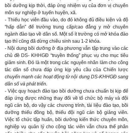
bồi dưỡng kịp thời, đáp ứng nhiệm vụ của đơn vị chuyên
môn sự nghiệp ở tuyến huyện, xã.
- Thiếu học viên đầu vào, do đó không đủ điều kiện và độ
“hấp dẫn” để trường trung cấp/cao đẳng y mở chuyên
ngành đào tạo về dân số. Một số ít trường có mở khóa đào
tạo thì cũng đã dừng chiêu sinh sau 1-2 khóa.
- Nội dung bồi dưỡng ở địa phương vẫn tập trung vào các
chủ đề DS- KHHGĐ “truyền thống” phục vụ cho mục tiêu
giảm sinh. Đó là một trong các nguyên nhân làm cho công
tác dân số chưa đáp ứng kịp yêu cầu của Chiến lược
chuyển mạnh các hoạt động từ nội dung DS-KHHGĐ sang
dân số và phát triển
.
- Việc quy hoạch đào tạo bồi dưỡng chưa chuẩn bị kịp để
đáp ứng được những thay đổi về tổ chức bộ máy và đội
ngũ cán bộ, do vậy các chương trình, tài liệu đào tạo, bồi
dưỡng thiếu đồng bộ, thiếu đội ngũ cán bộ giảng viên.
Việc tổ chức tập huấn, bồi dưỡng kiến thức chuyên môn,
nghiệp vụ quản lý cho cộng tác viên vẫn chưa thể phân