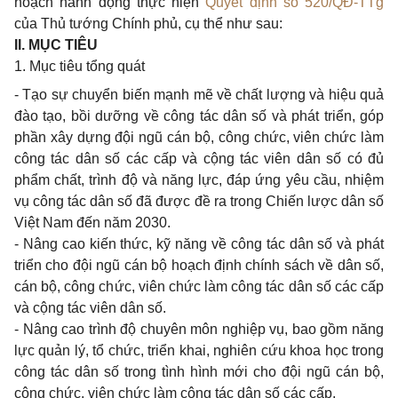
hoạch hành động thực hiện
Quyết định số 520/QĐ-TTg
của Thủ tướng Chính phủ, cụ thể như sau:
II. MỤC TIÊU
1.
Mục tiêu tổng quát
-
Tạo sự chuyển biến mạnh mẽ về chất lượng và hiệu quả
đào tạo, bồi dưỡng về công tác dân số và phát triển, góp
phần xây dựng đội ngũ cán bộ, công chức, viên chức làm
công tác dân số các cấp và cộng tác viên dân số có đủ
phẩm chất, trình độ và năng lực, đáp ứng yêu cầu, nhiệm
vụ công tác dân số đã được đề
ra trong
Chiến lược dân số
Việt
Nam
đến năm
2030.
-
Nâng
cao
kiến thức, kỹ năng về công tác dân số và phát
triển
cho
đội ngũ cán bộ hoạch định chính sách về dân số,
cán bộ, công chức, viên chức làm công tác dân số các cấp
và cộng tác viên dân số.
-
Nâng
cao
trình độ chuyên môn nghiệp vụ,
bao
gồm năng
lực quản lý, tổ chức, triển
khai,
nghiên cứu
khoa
học
trong
công tác dân số
trong
tình hình mới
cho
đội ngũ cán bộ,
công chức, viên chức làm công tác dân số các cấp.