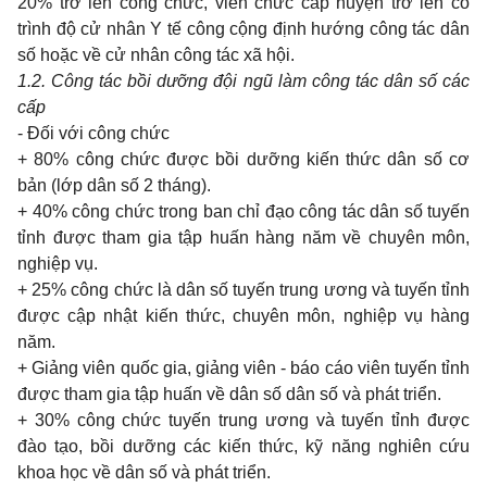
20%
trở lên công chức, viên chức cấp huyện trở lên có
trình độ cử nhân
Y
tế công cộng định hướng công tác dân
số hoặc về cử nhân công tác xã hội.
1.2. Công tác bồi dưỡng đội ngũ làm công tác dân số các
cấp
-
Đối với công chức
+ 80%
công chức được bồi dưỡng kiến thức dân số cơ
bản (lớp dân số
2
tháng).
+ 40%
công chức
trong ban
chỉ đạo công tác dân số tuyến
tỉnh được
tham gia
tập huấn hàng năm về chuyên môn,
nghiệp vụ.
+ 25%
công chức là dân số tuyến
trung
ương và tuyến tỉnh
được cập nhật kiến thức, chuyên môn, nghiệp vụ hàng
năm.
+
Giảng viên quốc
gia,
giảng viên
-
báo cáo viên tuyến tỉnh
được
tham gia
tập huấn về dân số dân số và phát triển.
+ 30% công chức tuyến trung ương và tuyến tỉnh được
đào tạo, bồi dưỡng các kiến thức, kỹ năng nghiên cứu
khoa học về dân số và phát triển.