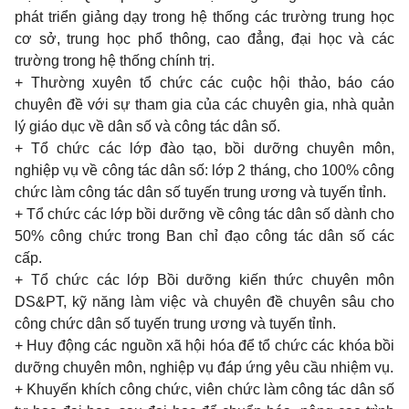
phát triển giảng dạy
trong
hệ thống các trường
trung
học
cơ sở,
trung
học phổ thông,
cao
đẳng, đại học và các
trường
trong
hệ thống chính trị.
+ Thường xuyên tổ chức các cuộc hội thảo, báo cáo
chuyên đề với sự tham gia của các chuyên gia, nhà quản
lý giáo dục về dân số và công tác dân số.
+
Tổ chức các lớp đào tạo, bồi dưỡng chuyên môn,
nghiệp vụ về công tác dân số: lớp
2
tháng,
cho 100%
công
chức làm công tác dân số tuyến
trung
ương và tuyến tỉnh.
+
Tổ chức các lớp bồi dưỡng về công tác dân số dành
cho
50%
công chức
trong Ban
chỉ đạo công tác dân số các
cấp.
+
Tổ chức các lớp Bồi dưỡng kiến thức chuyên môn
DS&PT,
kỹ năng làm việc và chuyên đề chuyên sâu
cho
công chức dân số tuyến
trung
ương và tuyến tỉnh.
+
Huy động các nguồn xã hội hóa để tổ chức các khóa bồi
dưỡng chuyên môn, nghiệp vụ đáp ứng yêu cầu nhiệm vụ.
+ Khuyến khích công chức, viên chức làm công tác dân số