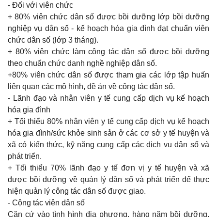
-
Đối với viên chức
+ 80%
viên chức dân số được bồi dưỡng lớp bồi dưỡng
nghiệp vụ dân số
-
kế hoạch hóa
gia
đình đạt chuẩn viên
chức dân số (lớp
3
tháng).
+ 80%
viên chức làm công tác dân số được bồi dưỡng
theo
chuẩn chức
danh
nghề nghiệp dân số.
+80%
viên chức dân số được
tham gia
các lớp tập huấn
liên
quan
các mô hình, đề án về công tác dân số.
-
Lãnh đạo và nhân viên
y
tế
cung
cấp dịch vụ kế hoạch
hóa
gia
đình
+
Tối thiểu
80%
nhân viên
y
tế
cung
cấp dịch vụ kế hoạch
hóa
gia
đình/sức khỏe
sinh
sản ở các cơ sở
y
tế huyện và
xã có kiến thức, kỹ năng
cung
cấp các dịch vụ dân số và
phát triển.
+
Tối thiểu
70%
lãnh đạo
y
tế đơn vị
y
tế huyện và xã
được bồi dưỡng về quản lý dân số và phát triển để thực
hiện quản lý công tác dân số được
giao.
-
Cộng tác viên dân số
Căn cứ vào tình hình địa phương, hàng năm bồi dưỡng,