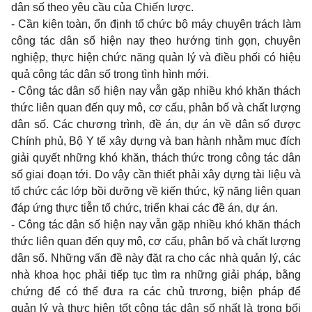
dân số
theo
yêu cầu của Chiến lược.
-
Cần kiện toàn, ổn định tổ chức bộ máy chuyên trách làm
công tác dân số hiện
nay theo
hướng
tinh
gọn, chuyên
nghiệp, thực hiện chức năng quản lý và điều phối có hiệu
quả công tác dân số
trong
tình hình mới.
-
Công tác dân số hiện
nay
vẫn gặp nhiều khó khăn thách
thức liên
quan
đến
quy
mô, cơ cấu, phân bố và chất lượng
dân số. Các chương trình, đề án, dự án về dân số được
Chính phủ, Bộ
Y
tế xây dựng và
ban
hành nhằm mục đích
giải quyết những khó khăn, thách thức
trong
công tác dân
số
giai
đoạn tới.
Do
vậy cần thiết phải xây dựng tài liệu và
tổ chức các lớp bồi dưỡng về kiến thức, kỹ năng liên
quan
đáp ứng thực tiễn tổ chức, triển
khai
các đề án, dự án.
-
Công tác dân số hiện nay vẫn gặp nhiều khó khăn thách
thức liên quan đến quy mô, cơ cấu, phân bố và chất lượng
dân số. Những vấn đề này đặt ra cho các nhà quản lý, các
nhà khoa học phải tiếp tục tìm ra những giải pháp, bằng
chứng để có thể đưa ra các chủ trương, biện pháp để
quản lý và thực hiện tốt công tác dân số nhất là trong bối