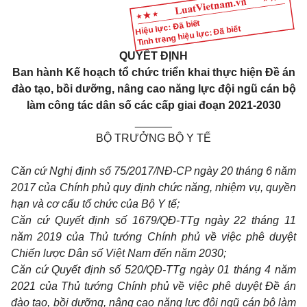
Hiệu lực: Đã biết
Tình trạng hiệu lực: Đã biết
QUYẾT ĐỊNH
Ban hành Kế
hoạ
ch tổ chức triển khai thực hiện Đề án
đào tạo, bồi dưỡng, nâng cao năng lực đội ngũ cán bộ
làm công tác dân số các cấp giai đoạn 2021-2030
______
BỘ TRƯỞNG BỘ Y TẾ
Căn cứ Nghị định số 75/2017/NĐ-CP ngày 20 tháng 6 năm
2017 của Chính phủ quy định chức năng, nhiệm vụ, quyền
hạn và cơ cấu tổ chức của Bộ Y tế;
Căn cứ Quyết định số 1679/QĐ
-TTg ngày 22 tháng 11
năm 2019 của Thủ tướng Chính phủ về việc phê duyệt
Chiến lược Dân số Việt Nam đến năm 2030
;
Căn cứ Quyết định số 520/QĐ
-TTg ngày 01 tháng 4 năm
2021 của Thủ tướng Chính phủ về việc phê duyệt Đề án
đào tạ
o, bồi dưỡng, nâng cao năng lự
c đội ngũ cán bộ làm