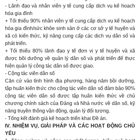
-
Lãnh đạo và nhân viên
y
tế
cung
cấp dịch vụ kế hoạch
hóa
gia
đình
+
Tối thiểu
90%
nhân viên
y
tế
cung
cấp dịch vụ kế hoạch
hóa
gia
đình/sức khỏe
sinh
sản ở các cơ sở
y
tế huyện và
xã có kiến thức, kỹ năng
cung
cấp các dịch vụ dân số và
phát triển.
+
Tối thiểu
80%
lãnh đạo
y
tế đơn vị
y
tế huyện và xã
được bồi dưỡng về quản lý dân số và phát triển để thực
hiện quản lý công tác dân số được
giao.
-
Cộng tác viên dân số
Căn cứ vào tình hình địa phương, hàng năm bồi dưỡng,
tập huấn kiến thức
cho
cộng tác viên dân số đảm bảo
90%
cộng tác viên dân số được tập huấn kiến thức về chủ
chương chính sách của Đảng và Nhà nước về dân số, kỹ
năng truyền thông vận động, quản lý đối tượng.
-
Tổng kết đánh giá kế hoạch triển
khai
Đề án.
IV. NHIỆM VỤ, GIẢI PHÁP VÀ CÁC HOẠT ĐỘNG CHỦ
YẾU