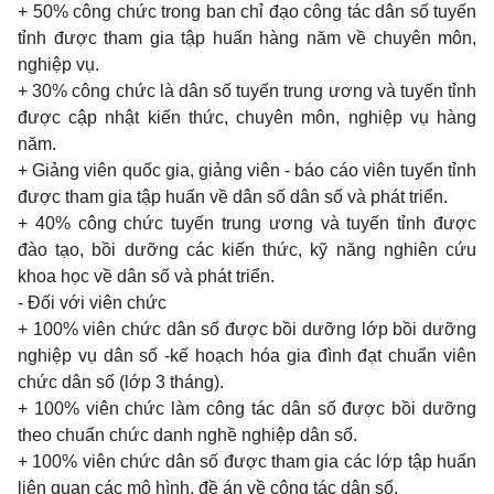
+ 50%
công chức
trong ban
chỉ đạo công tác dân số tuyến
tỉnh được
tham gia
tập huấn hàng năm về chuyên môn,
nghiệp vụ.
+ 30%
công chức là dân số tuyến
trung
ương và tuyến tỉnh
được cập nhật kiến thức, chuyên môn, nghiệp vụ hàng
năm.
+
Giảng viên quốc
gia,
giảng viên
-
báo cáo viên tuyến tỉnh
được
tham gia
tập huấn về dân số dân số và phát triển.
+ 40% công chức tuyến trung ương và tuyến tỉnh được
đào tạo, bồi dưỡng các kiến thức, kỹ năng nghiên cứu
khoa học về dân số và phát triển.
-
Đối với viên chức
+ 100%
viên chức dân số được bồi dưỡng lớp bồi dưỡng
nghiệp vụ dân số -kế hoạch hóa
gia
đình đạt chuẩn viên
chức dân số (lớp
3
tháng).
+ 100%
viên chức làm công tác dân số được bồi dưỡng
theo
chuẩn chức
danh
nghề nghiệp dân số.
+ 100%
viên chức dân số được
tham gia
các lớp tập huấn
liên
quan
các mô hình, đề án về công tác dân số.