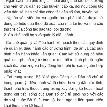
- Ngân sách địa phương chi hoạt động đào tạo, bồi dưỡng
cho viên chức dân số cấp huyện, cấp xã, đội ngũ cộng tác
viên dân số, ban chỉ đào cộng tác dân số tỉnh, huyện, xã.
- Nguồn vốn viện trợ và nguồn hợp pháp khác được sử
dụng có hiệu quả theo đề xuất của nhà tài trợ và nhu cầu
thực tế của công tác đào tạo, bồi dưỡng.
2. Cơ chế phối hợp và quản lý điều hành
- Cơ chế quản lý và điều hành kế hoạch theo các quy định
về quản lý, điều hành các chương trình, đề án và các quy
định hiện hành khác liên quan. Cam kết sử dụng có hiệu
quả kinh phí hỗ trợ từ trung ương, bố trí kinh phí từ ngân
sách địa phương và huy động kinh phí từ các nguồn hợp
pháp khác.
- Tại trung ương, Bộ Y tế giao Tổng cục Dân số chủ trì
trong quản lý, điều hành và tổ chức, hướng dẫn các tỉnh,
thành phố trực thuộc trung ương xây dựng kế hoạch hoạt
động chi tiết. Tổng cục Dân số chủ trì phối hợp với các
đơn vị thuộc Bộ Y tế, các bộ, ban, ngành liên quan triển
khai thực hiện kế hoạch.