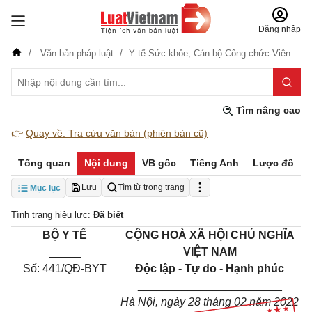
Đăng nhập
Văn bản pháp luật
Y tế-Sức khỏe,
Cán bộ-Công chức-Viên chức,
Tìm nâng cao
👉
Quay về: Tra cứu văn bản (phiên bản cũ)
Tổng quan
Nội dung
VB gốc
Tiếng Anh
Lược đồ
Lưu
Tìm từ trong trang
Mục lục
Tình trạng hiệu lực:
Đã biết
BỘ Y TẾ
CỘNG HOÀ XÃ HỘI CHỦ NGHĨA
_____
VIỆT NAM
Số: 441/QĐ-BYT
Độc lập - Tự do - Hạnh phúc
_______________________
Hà Nội, ngày 28 tháng 02 năm 2022