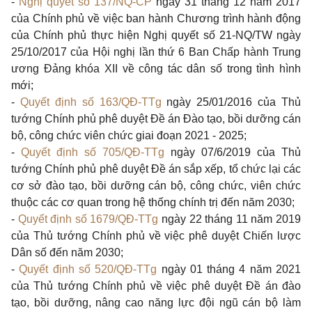
-
Nghị quyết số 137/NQ-CP
ngày 31 tháng 12 năm 2017
của Chính phủ về việc ban hành Chương trình hành động
của Chính phủ thực hiện Nghị quyết số
21-NQ/TW
ngày
25/10/2017 của Hội nghị lần thứ 6 Ban Chấp hành Trung
ương Đảng khóa XII về công tác dân số trong tình hình
mới;
-
Quyết định số 163/QĐ-TTg
ngày 25/01/2016 của Thủ
tướng Chính phủ phê duyệt Đề án Đào tạo, bồi dưỡng cán
bộ, công chức viên chức giai đoạn 2021 - 2025;
-
Quyết định số 705/QĐ-TTg
ngày 07/6/2019 của Thủ
tướng Chính phủ phê duyệt Đề án sắp xếp, tổ chức lại các
cơ sở đào tạo, bồi dưỡng cán bộ, công chức, viên chức
thuộc các cơ quan trong hệ thống chính trị đến năm 2030;
-
Quyết định số 1679/QĐ-TTg
ngày 22 tháng 11 năm 2019
của Thủ tướng Chính phủ về việc phê duyệt Chiến lược
Dân số đến năm 2030;
-
Quyết định số 520/QĐ-TTg
ngày 01 tháng 4 năm 2021
của Thủ tướng Chính phủ về việc phê duyệt Đề án đào
tạo, bồi dưỡng, nâng cao năng lực đội ngũ cán bộ làm