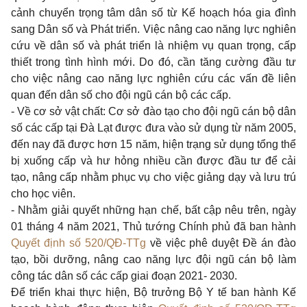
cảnh chuyển trọng tâm dân số từ Kế hoạch hóa gia đình
sang Dân số và Phát triển. Việc nâng cao năng lực nghiên
cứu về dân số và phát triển là nhiệm vụ quan trọng, cấp
thiết trong tình hình mới. Do đó, cần tăng cường đầu tư
cho việc nâng cao năng lực nghiên cứu các vấn đề liên
quan đến dân số cho đội ngũ cán bộ các cấp.
- Về cơ sở vật chất: Cơ sở đào tạo cho đội ngũ cán bộ dân
số các cấp tại Đà Lạt được đưa vào sử dụng từ năm 2005,
đến nay đã được hơn 15 năm, hiện trạng sử dụng tổng thể
bị xuống cấp và hư hỏng nhiều cần được đầu tư để cải
tạo, nâng cấp nhằm phục vụ cho việc giảng dạy và lưu trú
cho học viên.
- Nhằm giải quyết những hạn chế, bất cập nêu trên, ngày
01 tháng 4 năm 2021, Thủ tướng Chính phủ đã ban hành
Quyết định số 520/QĐ-TTg
về việc phê duyệt Đề án đào
tạo, bồi dưỡng, nâng cao năng lực đội ngũ cán bộ làm
công tác dân số các cấp giai đoạn 2021- 2030.
Để triển
khai
thực hiện, Bộ trưởng Bộ
Y
tế
ban hành Kế