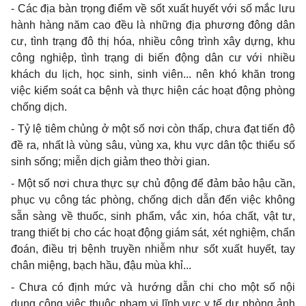
-
Các địa bàn trọng điểm về sốt xuất huyết với số mắc lưu
hành hàng năm cao đều là những địa phương đông dân
cư, tình trạng đô thị hóa, nhiều công trình xây dựng, khu
công nghiệp, tình trạng di biến động dân cư với nhi
ề
u
khách du lịch, học sinh, sinh viên... nên khó khăn trong
việc kiểm soát ca bệnh và thực hiện các hoạt động phòng
chống dịch.
-
T
ỷ
lệ tiêm chủng ở một số nơi còn thấp, chưa
đ
ạt tiến độ
đ
ề ra, nhất là vùng sâu, vùng xa, khu vực dân tộc thiểu số
sinh sống; miễn dịch giảm theo thời gian.
-
Một số nơi chưa thực sự chủ động để đảm bảo hậu cần,
phục vụ công tác phòng, chống dịch d
ẫn
đến việc không
sẵn sàng về thuốc, sinh phẩm, vắc xin, hóa chất, vật tư,
trang thiết bị cho các hoạt động giám sát, xét nghi
ệ
m, chẩn
đoán, điều trị bệnh truyền nhiễm như sốt xuất huyết, tay
chân miệng, bạch hầu, đậu mùa khỉ...
-
Chưa có định mức và hướng dẫn chi cho một số nội
dung công việc thuộc phạm vi lĩnh vực y tế dự phòng ảnh