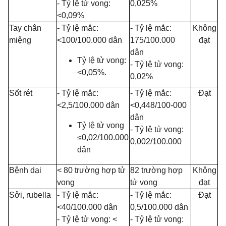
-
T
ỷ
lệ tử vong:
0
,
025%
<0,09%
Tay chân
-
Tỷ lệ mắc:
-
Tỷ lệ mắc:
Không
miệng
<100/100.000 dân
175/100.000
đạt
dân
Tỷ lệ tử vong:
-
Tỷ lệ tử vong:
<0,05%.
0,02%
Sốt rét
-
T
ỷ
lệ mắc:
-
Tỷ lệ mắc:
Đạt
<2,5/100.000 dân
<0,448/100-000
dân
T
ỷ
lệ tử vong
-
Tỷ lệ tử vong:
≤0,02/100.000
0,002/100.000
dân
Bệnh dại
< 80 trường hợp tử
82 trường hợp
Không
vong
tử
vong
đạt
Sởi, rubella
-
Tỷ lệ mắc:
-
Tỷ lệ mắc:
Đạt
<40/100.000 dân
0,5/100.000 dân
-
T
ỷ
lệ tử vong: <
-
Tỷ lệ tử vong: