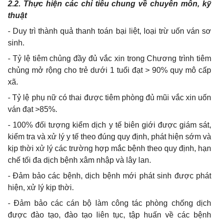
2.2.
Thực hiện các chỉ tiêu chung về chuyên môn, kỹ
thuật
-
Duy trì thành quả thanh toán bại liệt, loại trừ uốn ván sơ
sinh.
-
Tỷ lệ tiêm
chủng
đầy
đủ
vắc xin trong Chương trình tiêm
chủng mở rộng cho trẻ dưới 1
tuổi
đạt > 90% quy mô cấp
xã.
-
Tỷ lệ phụ nữ có thai được tiêm phòng đủ mũi vắc xin uốn
ván đạt >85%.
-
100%
đ
ối tượng kiểm dịch y
tế
biên giới được giám sát,
kiểm tra và xử lý y tế theo đúng quy định, phát hiện sớm và
kịp thời xử lý các trường hợp mắc bệnh theo quy định, hạn
chế
tối đa dịch bệnh xâm nhập và lây lan.
- Đảm
bảo các bệnh, dịch bệnh mới phát sinh
đ
ược phát
hiện, xử lý kịp thời.
-
Đảm b
ả
o các cán bộ làm công tác phòng ch
ố
ng dịch
đ
ược đào tạo, đào tạo liên tục, tập
huấn
về các bệnh