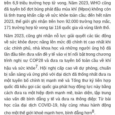
trên 6,9 triệu trường hợp tử vong. Năm 2023, WHO cũng
đã tuyên bố đợt bùng phát đậu mùa khỉ (Mpox) không còn
là tình trạng khẩn cấp về sức khỏe toàn cầu; đến hết năm
2023, thế giới ghi nhận trên hơn 92.000 trường hợp mắc,
171 trường hợp tử vong tại 116 quốc gia và vùng lãnh thổ.
Năm 2023, cũng ghi nhận nỗ lực giải quyết các tác động
về sức khỏe được nâng lên mức độ chính trị cao nhất khi
các chính phủ, nhà khoa học và những người ủng hộ đã
lần đầu tiên đưa vấn đề y tế vào vị trí nổi bật trong chương
trình nghị sự COP28 và đưa ra tuyên bố toàn cầu về khí
7
hậu và sức khỏe
. Hội nghị cấp cao về dự phòng, chuẩn
bị sẵn sàng và ứng phó với đại dịch đã thống nhất đưa ra
một tuyên bố chính trị mạnh mẽ và Tổng thư ký liên hợp
quốc đã kêu gọi các quốc gia phát huy động lực này bằng
cách đưa ra một hiệp định mạnh mẽ, toàn diện, tập trung
vào vấn đề
bình
đẳng y
tế
và đưa ra thông điệp: Từ bài
học của đại dịch COVID-19, hãy cùng nhau hành động
8
cho một thế giới khoẻ mạnh hơn, bình
đẳng
hơn
.