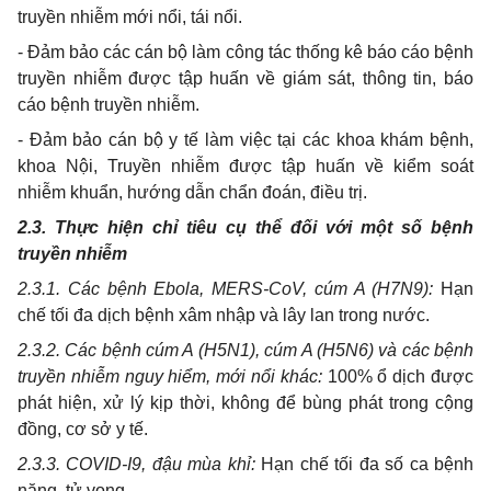
truyền nhiễm mới nổi, tái nổi.
-
Đảm bảo các cán bộ làm công tác thống kê báo cáo bệnh
truyền nhiễm
đ
ược tập huấn về giám sát, thông tin, báo
cáo bệnh truyền nhiễm.
-
Đảm bảo cán bộ y tế làm việc tại các khoa khám bệnh,
khoa Nội, Truyền nhiễm được tập huấn về kiểm soát
nhiễm khuẩn, hướng dẫn chẩn đoán, điều trị.
2.3.
Thực hiện chỉ tiêu cụ
thể đối
với một số bệnh
truyền nhiễm
2.3.1.
Các bệnh Ebola, MERS-CoV, cúm A (H7N9):
Hạn
chế tối đa dịch bệnh xâm nhập và lây lan trong nước.
2.3.2.
Các bệnh cúm A (H5N1), cúm A (H5N6) và các bệnh
truyền nhiễm nguy hiểm, mới
nổi
khác:
100% ổ dịch
đ
ược
phát hiện, xử lý kịp thời, không để bùng phát trong cộng
đồng, cơ sở y tế.
2.3.3.
COVID-
I
9, đậ
u
mùa khỉ:
Hạn chế tối đa số ca bệnh
nặng, tử vong.