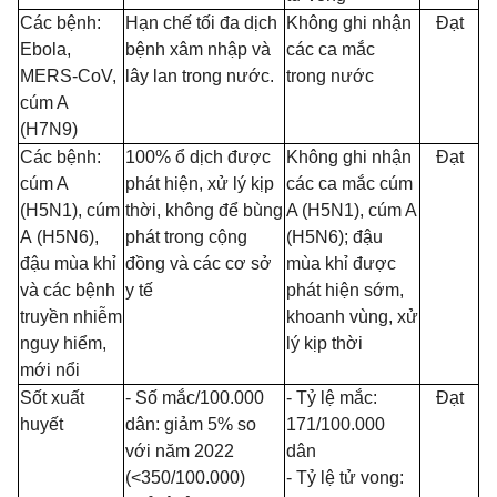
Các bệnh:
Hạn chế tối đa dịch
Không ghi nhận
Đạt
Ebola,
bệnh xâm nhập và
các ca mắc
MERS-CoV,
lây lan trong nước.
trong nước
cúm A
(H7N9)
Các bệnh:
100% ổ dịch
đ
ược
Không ghi nhận
Đạt
cúm A
phát hiện, xử lý kịp
các ca mắc cúm
(H5N1)
,
cúm
thời, không
để
bùng
A (H5N1), cúm A
A
(
H
5N6),
phát trong cộng
(H5N6); đậu
đậu mùa khỉ
đồng và các cơ
sở
mùa khỉ được
và các bệnh
y tế
phát hiện sớm,
truyền nhiễm
khoanh vùng, xử
nguy hiểm,
lý kịp thời
mới nổi
Sốt xuất
-
Số mắc/100.000
-
Tỷ lệ mắc:
Đạt
huyết
dân: giảm 5% so
17
1
/100.000
với năm 2022
dân
(<350/100.000)
-
Tỷ lệ tử vong: