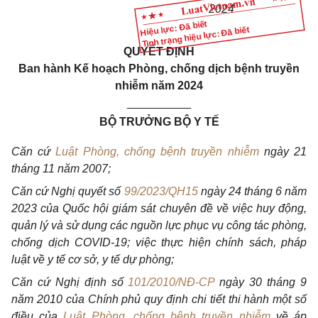
2024
Hiệu lực: Đã biết
Tình trạng hiệu lực: Đã biết
QUYẾT ĐỊNH
Ban hành Kế hoạch Phòng, chống dịch bệnh truyền
nhiễm năm 2024
__________
BỘ TRƯỞNG BỘ Y TẾ
Căn cứ
Luật Phòng, chống bệnh truyền nhiễm
ngày 21
tháng 11 năm 2007;
Căn cứ Nghị quyết
số
99/2023/QH15
ngày 24 tháng 6 năm
2023 của Quốc hội giám sát chuyên đề về việc
huy
động,
quản lý và sử dụng các
nguồn lực phục
vụ công tác phòng,
chống dịch COVID-19; việc thực hiện chính sách, pháp
luật về y tế cơ sở, y tế dự phòng;
Căn cứ Nghị định số
101/2010/NĐ-CP
ngày 30
tháng
9
năm 2010 của
Chính phủ
quy định chi tiết thi hành một
số
điều của
Luật Phòng, chống bệnh truyền nhiễm
về
áp