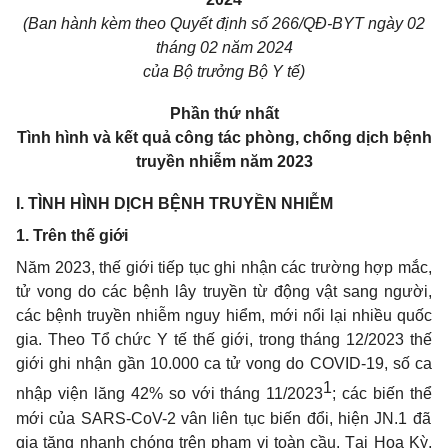
(Ban hành kèm theo Quyết định
số 266
/QĐ-BYT
ngày 02
tháng 02 năm
2024
của
Bộ
trưởng
Bộ Y tế)
Phần thứ nhất
Tình hình và kết quả công tác phòng, chống dịch bệnh
truyền nhiễm năm 2023
I.
TÌNH HÌNH DỊCH BỆNH
TRUYỀN NHIỄM
1.
Trên
thế
giới
Năm 2023, thế giới tiếp tục ghi nhận các trường hợp mắc,
tử
vong do các bệnh lây truyền từ động vật sang người,
các bệnh truyền nhiễm nguy hiểm, mới
nổi
lại nhiều quốc
gia. Theo Tổ chức Y tế thế gi
ớ
i, trong tháng 12/2023 thế
giới
ghi nhận gần 10.000 ca
tử
vong do COVID-19, số ca
1
nhập viện lăng 42% so với tháng 11/2023
; các
biến thể
mới của SARS-CoV-2 vân liên
tục biến đổi
, hiện JN.1 đã
gia tăng nhanh chóng trên phạm vi toàn cầu.
T
ại Hoa Kỳ,