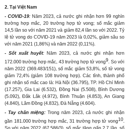
2.
Tại Việt Nam
-
COVID-19
:
Năm 2023, cả nước ghi nhận hơn 99 nghìn
trường hợp mắc, 20 trường hợp tử vong; số mắc giảm
14,5 lần so với năm 2021 và giảm 82,4 lần so với 2022. Tỷ
lệ tử vong do COVID-19 năm 2023 là 0,02%, giảm sâu so
với năm 2021 (1,86%) và năm 2022 (0,11%).
-
Sốt xuất huyết
:
Năm 2023, cả nước ghi nhận hơn
9
172.000 trường hợp mắc, 43 trường hợp tử vong
. So với
năm 2022 (369.483/151), số mắc giảm 53,8%, số tử vong
giảm 72,4% (giảm 108 trường hợp). Các tỉnh, thành phố
ghi nhận số mắc cao là: Hà Nội (36.795), TP. Hồ Chí Minh
(17.257), Gia Lai (6.532), Đồng Nai (5.508), Bình Dương
(5.092), Đắk Lắk (4.972), Bình Thuận (4.853), An Giang
(4.840), Lâm Đồng (4.832), Đà Nẵng (4.604).
-
Tay chân miệng:
Trong năm 2023, cả nước ghi nhận
10
gần 181.000 trường hợp mắc, 31 trường hợp tử vong
.
So với năm 2022 (67.586/3), sổ mắc tăng gấp 2,7 lần, số