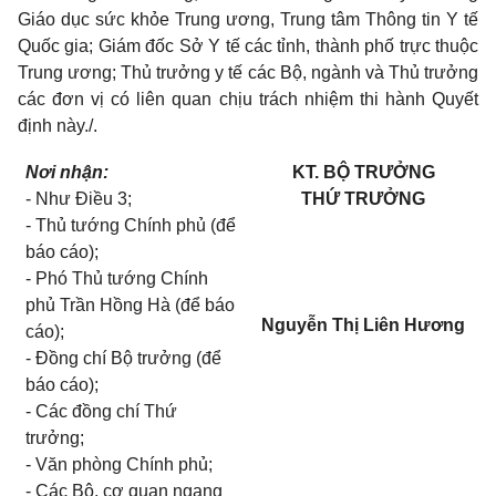
Giáo dục sức khỏe Trung ương, Trung tâm Thông tin Y tế
Quốc gia; Giám đốc Sở Y tế các tỉnh, thành phố trực thuộc
Trung ương; Thủ trưởng y tế các Bộ, ngành và Thủ trưởng
các đơn vị có liên quan chịu trách nhiệm thi hành Quyết
định này./.
Nơi
nhận:
KT. BỘ TRƯỞNG
-
Như Điều 3;
THỨ TRƯỞNG
-
Thủ tướng Chính phủ (để
báo cáo);
-
Phó Thủ tướng Chính
phủ Trần Hồng Hà (để báo
Nguyễn Thị Liên Hương
cáo);
-
Đồng chí Bộ trưởng (để
báo cáo);
-
Các đồng chí Thứ
trưởng;
-
Văn phòng Chính phủ;
-
Các Bộ, cơ quan ngang