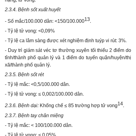
2.3.4.
Bệnh sốt xuất huyết
13
-
S
ố
mắc/100.000 dân: <150/100.00
0
.
-
Tỷ lệ tử vong: <0,09%
-
Tỷ lệ ca lâm sàng được x
é
t nghiệm định tuýp vi rút: 3%.
-
Duy trì giám sát véc tơ thường xuyên tối thiểu 2 điểm do
t
ỉ
nh/thành ph
ố
quản lý và 1 điểm do tuyến quận/huyện/thị
xã/thành phố quản lý.
2.3.5.
Bệnh sốt rét
-
Tỷ lệ mắc: <0,5/100.000 dân.
-
Tỷ lệ tử vong: ≤
0,002/100.000 dân.
14
2.3.6.
Bệnh dại:
Khống chế ≤ 85 trường hợp tử von
g
.
2.3.7.
Bệnh tay chân miệng
-
Tỷ lệ mắc: < 100/100.000 dân.
-
Tỷ lệ tử vong: < 0,05%.