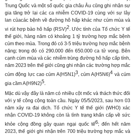
Trung Quốc và một số quốc gia châu
Â
u cũng ghi nhận sự
gia tăng
trở
lại các ca nhiễm COV
I
D-19 cùng với sự lây
lan củacác bệnh về đường hô hấp khác như cúm mùa và
2
vi rút hợp bào hô hấp (RSV
)
. Ước
tính
của Tổ chức Y tế
thế
giới, hàng năm có
khoảng
1
tỷ
trường hợp mắc bệnh
cúm theo mùa.
T
rong đó có 3-5 triệu
trường
hợp mắc bệnh
nặng; trong
đó
có 290.000 đến 650.000 ca
tử
vong. Bên
cạnh cúm mùa và các nhiễm trùng đường hô hấp cấp tính,
năm 2023 trên thế giới cũng ghi nhận các trường hợp mắc
3
4
cúm động lực cao cúm A(
H
5N1)
, cúm A(
H
5N6
)
và cúm
5
gia cầm A(
H
9N2
)
.
Mặc dù vậy đây là năm có nhiều cột mốc và thách thức
đ
ối
với y tế công cộng toàn cầu. Ngày 05/5/2023, sau hơn 03
năm xảy ra
đ
ại dịch. Tổ chức Y tế thế giới (W
H
O) xác
nhận COVID-19 không còn là tình trạng
khẩn cấp
về sức
6
khỏe
cộng đồng gây quan ngại quốc tế
; đến hết năm
2023, thế giới ghi nhận trên 700 tri
ệu
trường hợp mắc và