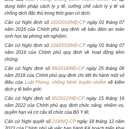
dụng biện pháp cách ly y tế, cưỡng chế cách ly y tế và
chống dịch đặc thù trong thời gian có dịch;
Căn cứ Nghị định số
103/2016/NĐ-CP
ngày 01 tháng 07
năm 2016
của
Chính
phủ
quy định về
bảo đảm
an toàn
sinh học tại phòng xét nghiệm;
Căn cứ Nghị định số
104/2016/NĐ-CP
ngày 01 tháng 07
năm 2016
của
Chính phủ
quy định
về
hoạt động tiêm
chủng;
Căn cứ Nghị định
số
89/2018/NĐ-CP
ngày 25
tháng
06
năm 2018
của
Chính
phủ
quy định chi tiết thi hành một
số
điều của
Luật Phòng, chống bệnh truyền nhiễm
về kiểm
dịch y tế biên giới;
Căn cứ Nghị định số
95/2022/NĐ-CP
ngày 15 tháng 16
năm 2022 của Chính phủ quy định chức năng, nhiệm vụ,
quyền hạn và cơ
cấu tổ
chức của Bộ Y tế;
Căn cứ Nghị quyết số
218/NQ-CP
ngày 18 tháng 12 năm
2023
của Chính phủ về
việc ban hành Kế hoạch triển khai