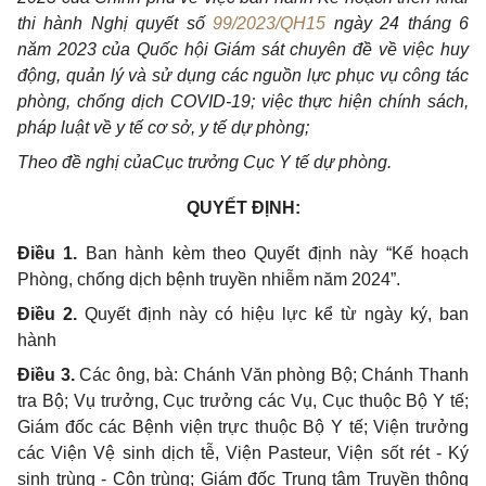
thi hành Nghị
quyết số
99/2023/QH15
ngày 24 tháng 6
năm 2023
của
Quốc hội Giám sát chuyên đề về việc huy
động, quản lý và sử dụng các nguồn lực phục vụ công tác
phòng, chống dịch COV
I
D-19; việc thực hiện chính sách,
pháp luật về y tế cơ sở, y tế dự phòng;
Theo đề nghị củaCục
trưởng
Cục Y tế dự phòng.
QUYẾT
ĐỊNH:
Điều 1.
Ban hành kèm theo Quyết định này “K
ế
hoạch
Phòng, chống dịch bệnh truyền nhiễm năm 2024”.
Điều 2.
Quyết định này có hiệu lực kể từ ngày ký, ban
hành
Điều 3.
Các ông, bà: Chánh Văn phòng Bộ
; Chánh Thanh
tra Bộ; Vụ trưởng, Cục trưởng các Vụ, Cục thuộc Bộ Y tế;
Giám đốc các Bệnh viện trực thuộc Bộ Y tế; Viện trưởng
các Viện Vệ sinh dịch tễ, Viện Pasteur, Viện sốt rét - Ký
sinh trùng - Côn trùng; Giám đốc Trung tâm Truyền thông