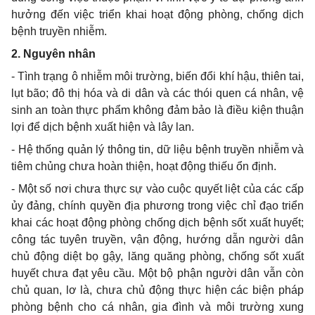
hưởng
đến việc triển khai hoạt động phòng, chống dịch
bệnh truyền nhiễm.
2.
Nguyên nhân
-
Tình trạng ô nhiễm môi trường, biến đổi khí hậu, thiên tai,
lụt bão;
đ
ô thị hóa và di dân và các thói quen cá nhân, vệ
sinh an toàn thực phẩm không đảm bảo là điều kiện thuận
lợi
để
dịch bệnh xuất hiện và lây lan.
-
Hệ thống quản lý thông tin,
dữ
liệu bệnh truyền nhiễm và
tiêm chủng chưa hoàn thiện, hoạt
đ
ộng thiếu ổn định.
-
Một số nơi chưa thực sự vào cuộc quyết liệt của các cấp
ủy đảng, chính quyền địa phương trong việc chỉ đạo triển
khai các hoạt động phòng chống dịch bệnh sốt xuất huyết;
công tác tuyên truyền, vận động, hướng dẫn người dân
chủ động diệt bọ gậy, lăng quăng phòng, chống sốt xuất
huyết chưa đạt yêu cầu. Một bộ phận người d
â
n vẫn còn
chủ quan, lơ là, chưa chủ động thực hiện các biện pháp
phòng bệnh cho cá nhân, gia đình và môi trường xung