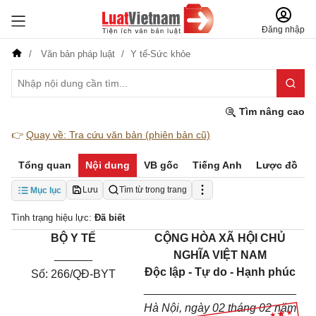
Đăng nhập
Văn bản pháp luật
Y tế-Sức khỏe
Tìm nâng cao
👉
Quay về: Tra cứu văn bản (phiên bản cũ)
Tổng quan
Nội dung
VB gốc
Tiếng Anh
Lược đồ
Lưu
Tìm từ trong trang
Mục lục
Tình trạng hiệu lực:
Đã biết
BỘ Y TẾ
CỘNG HÒA XÃ HỘI CHỦ
_____
_
NGHĨA VIỆT NAM
Độc lập - Tự do - Hạnh phúc
Số:
266/QĐ-BYT
________________________
Hà Nội, ngày
02
tháng
02
năm