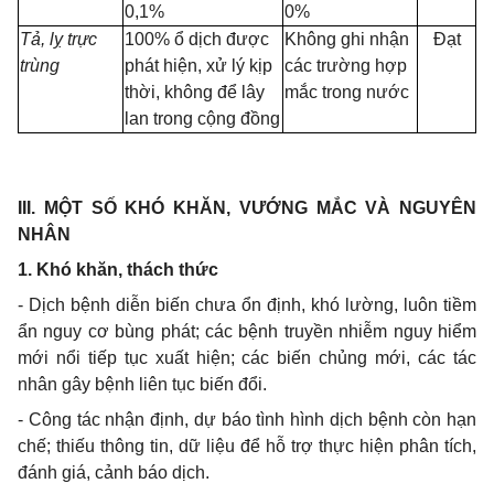
0,1%
0%
Tả, lỵ trực
100% ổ dịch được
Không ghi nhận
Đ
ạt
tr
ù
ng
phát hiện,
xử
lý kịp
các trường hợp
thời, không để lây
mắc trong nước
lan trong cộng đồng
III.
MỘT S
Ố
KHÓ KHĂN, VƯỚNG M
Ắ
C VÀ NGUYÊN
NHÂN
1.
Khó khăn, thách thức
- Dịch bệnh diễn biến chưa ổn định, khó lường, luôn tiềm
ẩn nguy cơ bùng phát; các bệnh truyền nhiễm nguy hiểm
mới nổi tiếp tục xuất hiện; các biến chủng mới, các tác
nhân gây bệnh liên tục biến đổi
.
-
Công tác nhận định, dự báo tình hình dịch bệnh còn hạn
chế; thiếu thông tin, dữ liệu
để
hỗ trợ thực hiện phân tích,
đánh giá, cảnh báo dịch.