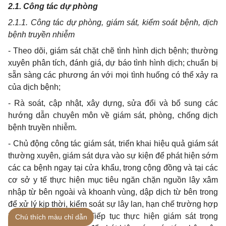
2.1.
Công tác dự phòng
2.1.1.
Công tác dự phòng, giám sát, ki
ể
m soát bệnh, dịch
bệnh truyền nhiễm
-
Theo dõi, giám sát chặt chẽ tình hình dịch bệnh; thường
xuyên phân tích, đánh giá, dự báo tình hình dịch; chuẩn bị
sẵn sàng các phương án với mọi tình huống có thể xảy ra
của dịch bệnh;
-
Rà soát, cập nhật, xây dựng, sửa đổi và bổ sung các
hướng dẫn chuyên môn về giám sát, phòng, chống dịch
bệnh truyền nhiễm.
-
Chủ động công tác giám sát, triển khai hiệu quả giám sát
thường xuyên, giám sát dựa vào sự kiện để phát hiện sớm
các ca bệnh ngay tại cửa khẩu, trong cộng đồng và tại các
cơ sở y tế thực hiện mục tiêu ngăn chặn nguồn lây xâm
nhập từ bên ngoài và khoanh vùng, dập dịch từ bên trong
để xử lý kịp thời, kiểm soát sự lây lan, hạn chế trường hợp
bệnh nặng, tử vong. Tiếp tục thực hiện giám sát trọng
Chú thích màu chỉ dẫn