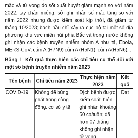
mắc và tử vong do sốt xuất huyết giảm mạnh so với năm
2022; tay chân miệng, sởi ghi nhận số mắc tăng so với
năm 2022 nhưng
đ
ược kiểm soát kịp thời, đã giảm từ
tháng 10/2023; bạch hầu chỉ xảy ra cục bộ tại một số địa
phương khu vực miền núi phía Bắc và trong nước không
ghi nhận các bệnh truyền nhiễm nhóm A như tả, Ebola,
MERS-CoV, cúm A (H7N9) cúm A (H5N1), cúm A(H5N6)...
Bảng 1. Kết quả thực hiện các chỉ tiêu cụ thể đối
với
một số bệnh truyền nhiễm năm 2023
Thực hiện năm
Kết
Tên bệnh
Chỉ tiêu năm 2023
2023
quả
COV
I
D-19
Không
để
b
ù
ng
Dịch bệnh được
Đạt
phát trong cộng
kiểm soát; hiện
đồng, cơ sở y t
ế
ghi nhận
khoảng
50 ca/tu
ầ
n; đã
hơn 07 tháng
không ghi nhận
tử vong