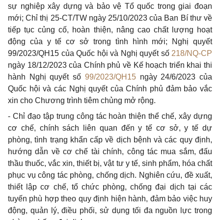
sự nghiệp xây dựng và bảo vệ Tổ quốc trong giai đoạn
mới; Chỉ thị 25-CT/TW ngày 25/10/2023 của Ban Bí thư về
tiếp tục củng cố, hoàn thiện, nâng cao chất lượng hoạt
động của y tế cơ sở trong tình hình mới; Nghị quyết
99/2023/Q
H
15 của Quốc hội và Nghị quyết số
218/NQ-CP
ngày 18/12/2023 của Chính phủ về Kế hoạch triển khai thi
hành Nghị quyết
số
99/2023/QH15
ngày 24/6/2023 của
Quốc hội và các Nghị quyết của Chính phủ đảm bảo v
ắ
c
xin cho Chương trình tiêm chủng mở rộng.
-
Chỉ đạo tập trung công tác hoàn thiện thể chế, xây dựng
cơ chế, chính sách liên quan đến y tế cơ sở, y tế dự
phòng, tình trạng khẩn cấp về dịch bệnh và các quy định,
hướng dẫn về cơ chế tài chính, công tác mua sắm,
đ
ấu
thầu thuốc, vắc xin, thiết bị, vật tư y tế, sinh phẩm, hóa chất
phục vụ công tác phòng, chống dịch. Nghiên cứu, đề xuất,
thiết lập cơ chế, tổ chức phòng, chống đại dịch tại các
tuyến phù hợp theo quy định hiện hành, đảm bảo việc huy
đ
ộng, quản lý,
đi
ều phối, sử dụng tối đa nguồn lực trong