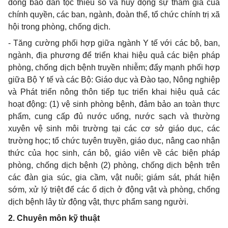
đồng bào dân tộc thiểu số và huy động sự tham gia của
chính quyền, các ban, ngành, đoàn
thể
, tổ
chức
chính trị xã
hội trong phòng, chống dịch.
-
Tăng cường phối hợp giữa ngành Y
tế
với các bộ, ban,
ngành, địa phương
để
triển khai hiệu quả các biện pháp
phòng, chống dịch bệnh
truyền nhiễm
; đ
ẩ
y mạnh phối hợp
giữa Bộ Y tế và các Bộ: Giáo dục và Đào tạo, Nông nghiệp
và Phát tri
ể
n nông thôn tiếp tục triển khai hiệu quả các
hoạt
đ
ộng: (1) vệ sinh phòng bệnh, đảm bảo an toàn thực
phẩm, cung c
ấ
p đủ nước
uống
, nước sạch và thường
xuyên vệ sinh môi trường tại các cơ sở giáo dục, các
trường học; tổ chức tuyên truyền, giáo dục, nâng cao nhận
thức của học sinh, cán bộ, giáo viên về các biện pháp
phòng, chống dịch bệnh (2) phòng, chống dịch bệnh trên
các đàn gia súc, gia cầm, vật nuôi; giám sát, phát hiện
sớm, xử lý triệt để các ổ dịch ở động vật và phòng, chống
dịch bệnh lây từ động vật, thực phẩm sang người.
2.
Chuyên môn kỹ thuật