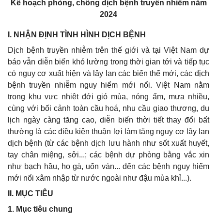
K
ế
hoạch phòng, chống dịch bệnh truyền nhiễm năm
2024
I.
NHẬN ĐỊNH TÌNH HÌNH DỊCH BỆNH
Dịch bệnh truyền
nhiễm
trên thế giới và tại Việt Nam dự
báo vẫn diễn biến khó lường trong thời gian tới và tiếp tục
có nguy cơ xuất hiện và lây lan các biến thể mới, các dịch
bệnh truyền nhiễm nguy hiểm mới
nổi
. Việt Nam nằm
trong khu vực nhiệt đới gió mùa, nóng ẩm, mưa nhiều,
cùng với
bối
cảnh toàn cầu hoá, nhu cầu giao thương, du
lịch ngày càng tăng cao, diễn biến thời tiết thay đổi bất
thường là các điều kiện thuận lợi làm tăng nguy cơ lây lan
dịch bệnh (từ các bệnh dịch lưu hành như sốt xuất huyết,
tay chân miệng, sởi...; các bệnh dự phòng bằng vắc xin
như bạch hầu, ho gà, uốn ván... đến các bệnh nguy hiểm
mới nổi xâm nhập từ nước ngoài như
đ
ậu mùa khỉ...).
II.
MỤC TIÊU
1.
Mục tiêu chung