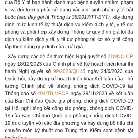
của Bộ Y tế ban hành danh mục bệnh truyền nhiễm, phạm
vi và
đối
tượng phải sử dụng vắc xin, sinh ph
ẩ
m y tế bắt
buộc
(sau đây gọi là Thông tư 38/20
17
/TT-BYT),
xây dựng
định mức kinh tế kỹ thuật dịch vụ kiểm dịch y tế, y tế dự
phòng và phối hợp xây dựng Thông tư quy định giá tối đa
dịch vụ kiểm dịch y tế, y tế dự phòng tại cơ sở y tế công
lập theo
đ
úng quy định của Luật giá.
-
Xây dựng các đề án thực hiện Nghị quyết số
218/NQ-CP
ngày 18/12/2023 của Chính phủ về Kế hoạch triển khai thi
hành Nghị quyết số
99/2023/QH15
ngày 24/6/2023 của
Quốc hội, xây dựng kế hoạch triển khai Kết luận của Thủ
tướng Chính phủ về phòng, chống dịch COVID-19 tại
Thông báo số
494/TB-VPCP
ngày 29/11/2023 về kết luận
của Ban Chỉ đạo Quốc gia phòng, chống dịch COV
I
D-19
t
ại Hội nghị tổng kết công tác phòng, chống dịch COVID-
19 của Ban Chỉ đạo Quốc gia phòng, chống dịch COVID-
19 trực tuyến với các địa phương và xây dựng bộ tiêu chí
chuyên môn kỹ thuật cho Trung tâm Kiểm soát bệnh tật
tuyến tỉnh