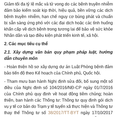
Giảm
tối
đa tỷ lệ mắc và tử vong do các bệnh truyền nhiễm
đảm bảo kiểm soát kịp thời, hiệu quả, bền vững các dịch
bệnh truyền nhiễm, hạn chế nguy cơ bùng phát và chuẩn
bị sẵn sàng ứng phó với các đại dịch hoặc các tình huống
khẩn cấp về dịch bệnh trong tương lai để bảo vệ sức khỏe
Nhân dân và tạo điều kiện phát triển kinh
tế
, xã hội.
2.
Các mục tiêu cụ thể
2.1.
Xây dựng văn b
ả
n quy phạm pháp luật, hướng
dẫn chuyên môn
-
Hoàn thiện hồ sơ xây dựng dự án Luật Phòng bệnh đảm
bảo tiến độ theo K
ế
hoạch của Chính phủ, Quốc hội.
-
Tham mưu ban hành Nghị định sửa đổi, bổ sung một số
điều của Nghị định
số
104/2016/N
Đ
-CP ngày 01/7/2016
của Chính phủ quy định về hoạt động
t
iêm chủng; hoàn
thiện, ban hành các Thông tư: Thông tư quy
định
gói dịch
vụ y tế cơ bản do Trạm y tế tuyến xã thực hiện và Thông tư
thay thế Thông tư số
38/2017/TT-BYT
ngày 17/10/2017