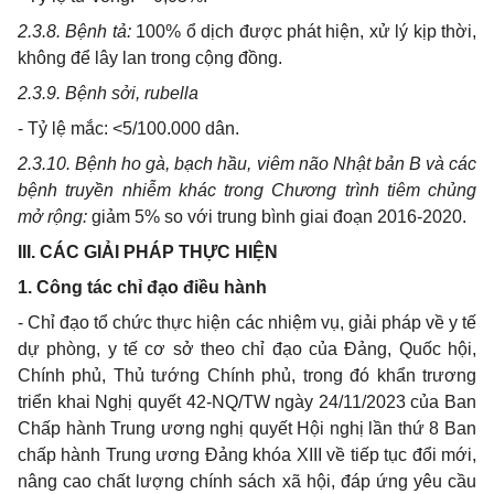
2.3.8.
Bệnh t
ả
:
100% ổ dịch được phát hiện, xử lý kịp thời,
không để lây lan trong cộng đồng.
2.3.9.
Bệnh sởi, rubella
-
Tỷ lệ m
ắ
c: <5/100.000 dân.
2.3.10.
Bệnh ho gà, bạch hầu, viêm não Nhật b
ả
n B và các
bệnh truyền nhiễm khác trong Chương trình tiêm chủng
mở rộng:
giảm 5% so với trung bình giai đoạn 2016-2020.
III.
CÁC GIẢI PHÁP THỰC HIỆN
1.
Công tác chỉ đạo điều hành
-
Ch
ỉ
đạo
tổ
chức thực hiện các nhiệm vụ, giải pháp về y tế
dự phòng, y tế cơ sở theo chỉ đạo của Đảng, Quốc hội,
Chính phủ, Thủ tướng Chính phủ, trong đó khẩn trương
triển khai Nghị quyết 42-NQ/TW ngày 24/11/2023 của Ban
Chấp hành Trung ương nghị quyết Hội nghị lần thứ 8 Ban
chấp hành Trung ương Đ
ả
ng khóa XIII về tiếp tục đổi mới,
nâng cao chất lượng chính sách xã hội, đáp ứng yêu cầu