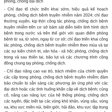
phòng, ch
ố
ng đại dịch
-
Chỉ đạo tổ chức triển khai sớm, hiệu quả
kế
hoạch
phòng, chống dịch bệnh truyền nhiễm năm 2024; chỉ đạo
thường xuyên, kịp thời công tác phòng, chống dịch bệnh
truyền nhiễm trên cơ sở bám sát diễn bi
ế
n tình hình dịch
bệnh trong nước và trên thế giới với quan điểm phòng
bệnh từ xa, từ sớm, ngay từ cơ sở; chỉ đạo triển khai công
tác phòng, chống dịch bệnh truyền nhiễm theo mùa và tại
các sự kiện chính trị, văn hóa - xã hội; phòng, chống dịch
trong và sau thiên tai, bão lụt và các chương trình cộng
đồng
chung tay phòng, ch
ố
ng dịch.
-
Chỉ đạo nâng cao vai trò, trách nhiệm của chính quyền
các cấp trong phòng, chống dịch bệnh truyền nhiễm; đảm
bảo chuẩn bị sẵn sàng các phương án ứng phó với các
đ
ại dịch hoặc các tình huống khẩn cấp về dịch bệnh; củng
cố
, nâng cao năng lực của hệ thống phòng, chống dịch
các tuyến, đặc biệt tại các vùng khó khăn, vùng sâu, vùng
xa, khu vực miền núi, biên giới, hải đảo, khu vực tập trung