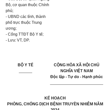
Bộ, cơ quan thuộc Chính
phủ;
-
UBND các
tỉnh
, thành
phố trực thuộc Trung
ương;
-
Cổng TTĐT Bộ Y tế;
-
Lưu: VT, DP
.
BỘ Y TẾ
CỘNG HÒA XÃ HỘI CHỦ
_____
_
NGHĨA VIỆT NAM
Độc lập - Tự do - Hạnh phúc
________________________
K
Ế
HOẠCH
PHÒNG, CHỐNG DỊCH BỆNH TRUYỀN NHIỄM NĂM
2024