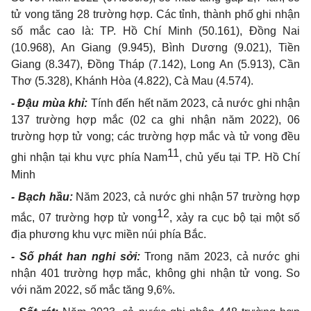
tử vong tăng 28 trường hợp. Các tỉnh, thành phố ghi nhận
số mắc cao là: TP. Hồ Chí Minh (50.161), Đồng Nai
(10.968), An Giang (9.945), Bình Dương (9.021), Tiền
Giang (8.347), Đồng Tháp (7.142), Long An (5.913),
C
ần
Thơ (5.328), Khánh Hòa (4.822), Cà Mau (4.574).
-
Đậu mùa khỉ:
Tính đến hết năm 2023, cả nước ghi nhận
137 trường hợp mắc (02 ca ghi nhận năm 2022), 06
trường hợp tử vong; các trường hợp mắc và tử vong
đ
ều
11
ghi nhận tại khu vực phía Nam
, chủ yếu tại TP. Hồ Chí
Minh
-
Bạch hầu:
Năm 2023, cả nước ghi nhận 57 trường hợp
12
mắc, 07 trường hợp tử von
g
,
xảy ra cục bộ tại một số
địa phương khu vực miền núi phía Bắc.
-
Số phát han nghi sởi:
Trong năm 2023, cả nước ghi
nhận 401 trường hợp mắc, không ghi nhận tử vong. So
với năm 2022, số mắc tăng 9,6%.