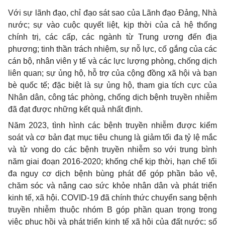
Với sự lãnh
đ
ạo, chỉ đạo sát sao của Lãnh
đ
ạo Đảng, Nhà
nước; sự vào cuộc quyết liệt, kịp thời của c
ả
hệ thống
chính trị, các cấp, các ngành từ Trung ương đ
ế
n
địa
phương; tinh th
ầ
n trách nhiệm, sự n
ỗ
lực,
cố gắng
của các
cán bộ, nhân viên y tế và các lực lượng phòng, chống dịch
liên quan; sự ủng hộ, hỗ trợ của cộng đồng xã hội và bạn
bè quốc tế; đặc biệt là sự ủng hộ, tham gia tích cực của
Nhân dân, công tác phòng, chống dịch bệnh truyền nhiễm
đ
ã
đạt được
những kết quả nhất định.
Năm 2023, tình hình các bệnh truyền nhiễm
đ
ược kiểm
soát và cơ bản đạt mục tiêu chung là giảm tối
đ
a tỷ lệ mắc
và tử vong do các bệnh truyền nhiễm so với trung bình
năm giai đoạn 2016-2020; khống chế kịp thời, hạn chế tối
đa nguy cơ dịch bệnh bùng phát để góp phần bảo vệ,
chăm sóc và nâng cao sức khỏe nhân dân và phát triển
kinh tế, xã hội. COVID-19
đ
ã chính thức chuyển sang bệnh
truyền nhiễm thuộc nhóm B góp phần quan trọng trong
việc phục hồi và phát triển kinh tế xã hội của đất nước; số