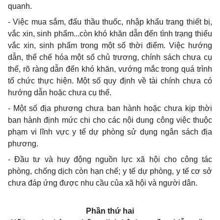
quanh.
-
Việc mua sắm, đấu thầu thuốc, nhập khẩu trang thiết bị,
vắc xin, sinh phẩm...còn khó khăn
dẫn
đến tình trạng thiếu
v
ắ
c xin, sinh ph
ẩ
m trong một số thời đi
ể
m. Việc hướng
dẫn, thể chế hóa một số chủ trương, chính sách chưa cụ
thể, rõ ràng dẫn đến khó khăn, vướng mắc trong quá trình
tổ chức thực hiện. Một số quy định về tài chính chưa có
hướng
dẫn
hoặc chưa cụ th
ể.
-
Một số địa phương chưa ban hành hoặc chưa kịp thời
ban hành định mức chi cho các nội dung công việc thuộc
phạm vi lĩnh vực y tế dự phòng sử dụng ngân sách địa
phương.
- Đ
ầu tư và huy động nguồn lực xã hội cho công tác
phòng, chống dịch còn hạn chế; y tế dự phòng, y tế cơ sở
chưa đáp ứng được nhu cầu của xã hội và người dân
.
Phầ
n thứ hai