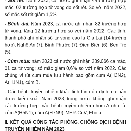
-
Sốt rét:
Năm 2023, cả nước ghi nhận 448 trường hợp
mắc, 02 trường hợp tử vong do sốt rét. So với năm 2022,
số mắc sốt rét giảm 1,5%
.
-
Bệnh dại:
Năm 2023, cả nước ghi nhận 82 trường hợp
tử vong, tăng 12 trường hợp so với năm 2022. Các tỉnh,
thành phố ghi nhận
số
tử vong cao là Gia Lai (14 trường
hợp), Ngh
ệ
An (7), Bình Phước (7), Điện Biên (6), B
ế
n Tre
(5).
-
Cúm mùa:
năm 2023 cả nước ghi nhận 289.066 ca mắc,
01 ca tử vong; số mắc giảm 0,6% so với năm 2022. Các
chủng vi rút cúm mùa lưu hành bao gồm cúm A(H3N2),
A(H1N1), cúm B.
-
Các bệnh truyền nhiễm khác tình hình ổn định, cơ bản
được kiểm soát. Năm 2023, trong nước không ghi nhận
các trường hợp mắc bệnh truy
ề
n nhiễm nhóm A như tả,
c
ú
m A(H5N1), cúm
A
(H7N9), MER-CoV, Ebola...
II.
K
Ế
T
Q
UẢ CÔNG TÁC PHÒNG, CH
Ố
NG DỊCH BỆNH
TRUY
Ề
N NHIỄM NĂM 2023