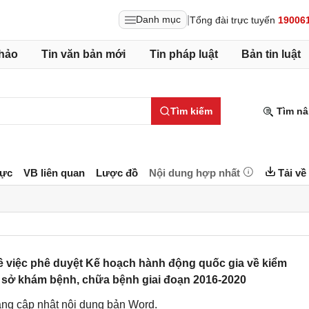
|
Danh mục
Tổng đài trực tuyến
19006
hảo
Tin văn bản mới
Tin pháp luật
Bản tin luật
Tìm kiếm
Tìm nâ
lực
VB liên quan
Lược đồ
Nội dung hợp nhất
Tải về
ề việc phê duyệt Kế hoạch hành động quốc gia về kiểm
 sở khám bệnh, chữa bệnh giai đoạn 2016-2020
ng cập nhật nội dung bản Word.