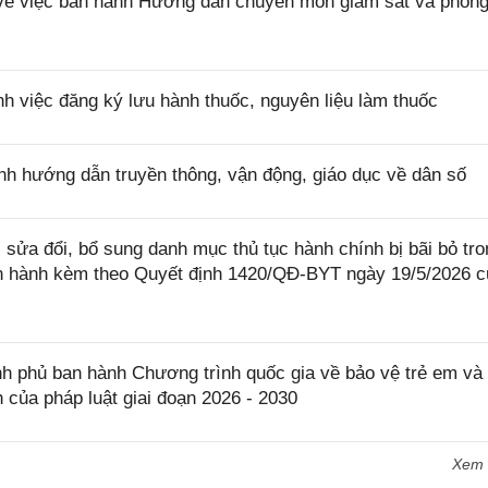
ề việc ban hành Hướng dẫn chuyên môn giám sát và phòng
h việc đăng ký lưu hành thuốc, nguyên liệu làm thuốc
h hướng dẫn truyền thông, vận động, giáo dục về dân số
sửa đổi, bổ sung danh mục thủ tục hành chính bị bãi bỏ tro
an hành kèm theo Quyết định 1420/QĐ-BYT ngày 19/5/2026 
 phủ ban hành Chương trình quốc gia về bảo vệ trẻ em và
h của pháp luật giai đoạn 2026 - 2030
Xem