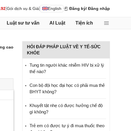
|
|
192
Gói dịch vụ & Giá
English
Đăng ký
/ Đăng nhập
Luật sư tư vấn
AI Luật
Tiện ích
HỎI ĐÁP PHÁP LUẬT VỀ Y TẾ-SỨC
ng cao
KHỎE
Tung tin người khác nhiễm HIV bị xử lý
thế nào?
Con bộ đội học đại học có phải mua thẻ
BHYT không?
Khuyết tật nhẹ có được hưởng chế độ
gì không?
Trẻ em có được tự ý đi mua thuốc theo