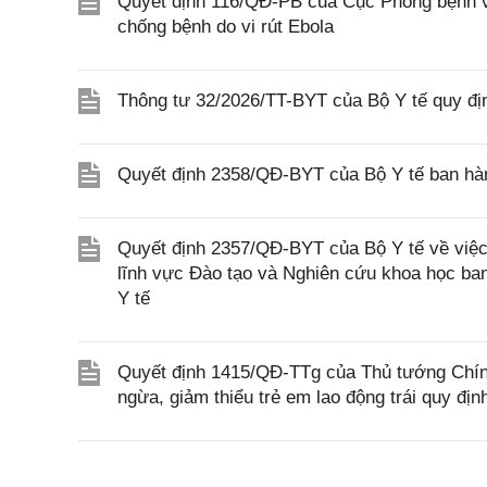
Quyết định 116/QĐ-PB của Cục Phòng bệnh v
chống bệnh do vi rút Ebola
Thông tư 32/2026/TT-BYT của Bộ Y tế quy địn
Quyết định 2358/QĐ-BYT của Bộ Y tế ban hàn
Quyết định 2357/QĐ-BYT của Bộ Y tế về việc 
lĩnh vực Đào tạo và Nghiên cứu khoa học b
Y tế
Quyết định 1415/QĐ-TTg của Thủ tướng Chính
ngừa, giảm thiểu trẻ em lao động trái quy địn