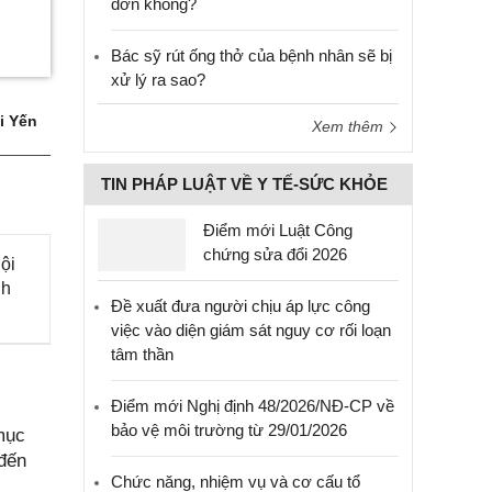
đơn không?
Bác sỹ rút ống thở của bệnh nhân sẽ bị
xử lý ra sao?
i Yến
Xem thêm
TIN PHÁP LUẬT VỀ Y TẾ-SỨC KHỎE
Điểm mới Luật Công
chứng sửa đổi 2026
ội
nh
Đề xuất đưa người chịu áp lực công
việc vào diện giám sát nguy cơ rối loạn
tâm thần
Điểm mới Nghị định 48/2026/NĐ-CP về
bảo vệ môi trường từ 29/01/2026
mục
 đến
Chức năng, nhiệm vụ và cơ cấu tổ