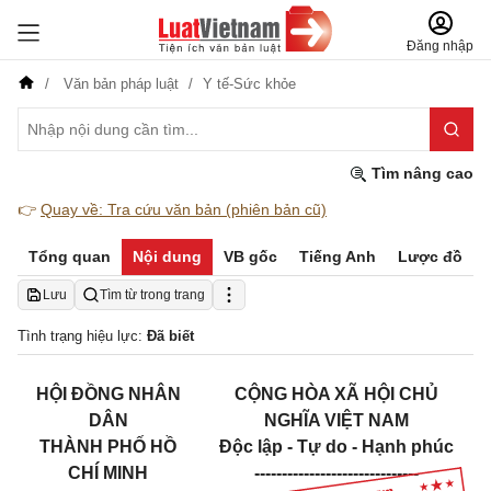
Đăng nhập
Văn bản pháp luật
Y tế-Sức khỏe
Tìm nâng cao
👉
Quay về: Tra cứu văn bản (phiên bản cũ)
Tổng quan
Nội dung
VB gốc
Tiếng Anh
Lược đồ
Lưu
Tìm từ trong trang
Tình trạng hiệu lực:
Đã biết
HỘI ĐỒNG NHÂN
CỘNG HÒA XÃ HỘI CHỦ
DÂN
NGHĨA VIỆT NAM
THÀNH PHỐ HỒ
Độc lập - Tự do - Hạnh phúc
CHÍ MINH
------------------------------