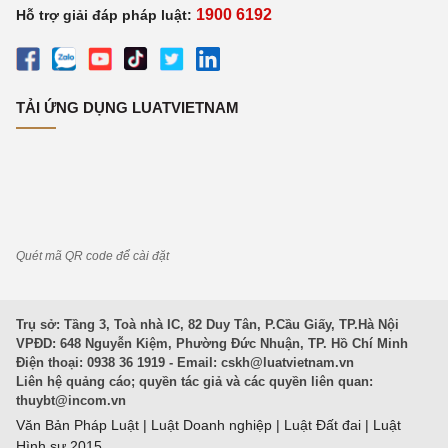
1900 6192
Hỗ trợ giải đáp pháp luật:
TẢI ỨNG DỤNG LUATVIETNAM
Quét mã QR code để cài đặt
Trụ sở: Tầng 3, Toà nhà IC, 82 Duy Tân, P.Cầu Giấy, TP.Hà Nội
VPĐD: 648 Nguyễn Kiệm, Phường Đức Nhuận, TP. Hồ Chí Minh
Điện thoại: 0938 36 1919 - Email:
cskh@luatvietnam.vn
Liên hệ quảng cáo; quyền tác giả và các quyền liên quan:
thuybt@incom.vn
Văn Bản Pháp Luật
|
Luật Doanh nghiệp
|
Luật Đất đai
|
Luật
Hình sự 2015