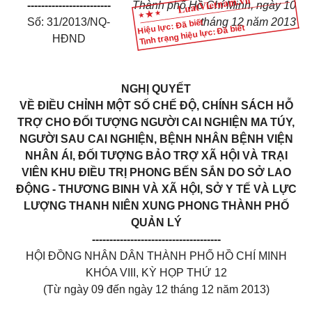
------------------------
Thành phố Hồ Chí Minh, ngày 10
Số: 31/2013/NQ-
tháng 12 năm 2013
Hiệu lực: Đã biết
Tình trạng hiệu lực: Đã biết
HĐND
NGHỊ QUYẾT
VỀ ĐIỀU CHỈNH MỘT SỐ CHẾ ĐỘ, CHÍNH SÁCH HỖ
TRỢ CHO ĐỐI TƯỢNG NGƯỜI CAI NGHIỆN MA TÚY,
NGƯỜI SAU CAI NGHIỆN, BỆNH NHÂN BỆNH VIỆN
NHÂN ÁI, ĐỐI TƯỢNG BẢO TRỢ XÃ HỘI VÀ TRẠI
VIÊN KHU ĐIỀU TRỊ PHONG BẾN SẮN DO SỞ LAO
ĐỘNG - THƯƠNG BINH VÀ XÃ HỘI, SỞ Y TẾ VÀ LỰC
LƯỢNG THANH NIÊN XUNG PHONG THÀNH PHỐ
QUẢN LÝ
-------------------------------------
HỘI ĐỒNG NHÂN DÂN THÀNH PHỐ HỒ CHÍ MINH
KHÓA VIII, KỲ HỌP THỨ 12
(Từ ngày 09 đến ngày 12 tháng 12 năm 2013)