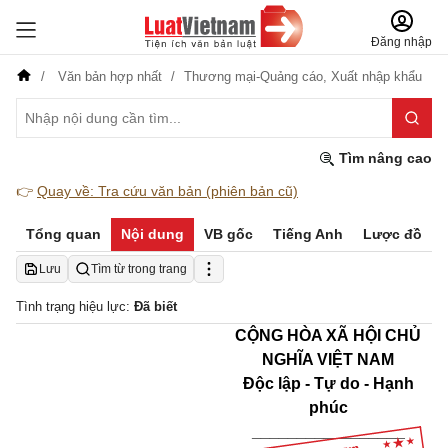
Đăng nhập
Văn bản hợp nhất
Thương mại-Quảng cáo,
Xuất nhập khẩu
Tìm nâng cao
👉
Quay về: Tra cứu văn bản (phiên bản cũ)
Tổng quan
Nội dung
VB gốc
Tiếng Anh
Lược đồ
Lưu
Tìm từ trong trang
Tình trạng hiệu lực:
Đã biết
CỘNG HÒA XÃ HỘI CHỦ
NGHĨA VIỆT NAM
Độc lập - Tự do - Hạnh
phúc
_________________