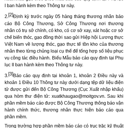
I ban hành kèm theo Thông tư này.
[2]
2.
Định kỳ trước ngày 05 hàng tháng thương nhân báo
cáo Bộ Công Thương, Sở Công Thương nơi thương
nhân có trụ sở chính, có kho, có cơ sở xay, xát hoặc cơ sở
chế biến thóc, gạo đồng thời sao gửi Hiệp hội Lương thực
Việt Nam về lượng thóc, gạo thực tế tồn kho của thương
nhân theo từng chủng loại cụ thể để tổng hợp số liệu phục
vụ công tác điều hành. Biểu Mẫu báo cáo quy định tại Phụ
lục II ban hành kèm theo Thông tư này.
[3]
3.
Báo cáo quy định tại khoản 1, khoản 2 Điều này và
khoản 1 Điều 10 Thông tư này dưới dạng tệp dữ liệu điện
tử được gửi đến Bộ Công Thương (Cục Xuất nhập khẩu)
qua hòm thư điện tử:
xuatkhaugao@moitgov.vn
. Sau khi
phần mềm báo cáo được Bộ Công Thương thông báo vận
hành chính thức, thương nhân thực hiện báo cáo qua
phần mềm.
Trong trường hợp phần mềm báo cáo có trục trặc kỹ thuật