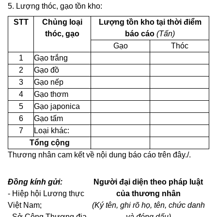
5. Lượng thóc, gạo tồn kho:
STT
Chủng loại
Lượng tồn kho tại thời điểm
thóc, gạo
báo cáo
(Tấn)
Gạo
Thóc
1
Gạo trắng
2
Gạo đồ
3
Gạo nếp
4
Gạo thơm
5
Gạo japonica
6
Gạo tấm
7
Loại khác:
Tổng cộng
Thương nhân cam kết về nội dung báo cáo trên đây./.
Đồng kính gửi:
Người đại diện theo pháp luật
- Hiệp hội Lương thực
của thương nhân
Việt Nam;
(Ký tên, ghi rõ họ, tên, chức danh
- Sở Công Thương địa
và đóng dấu)