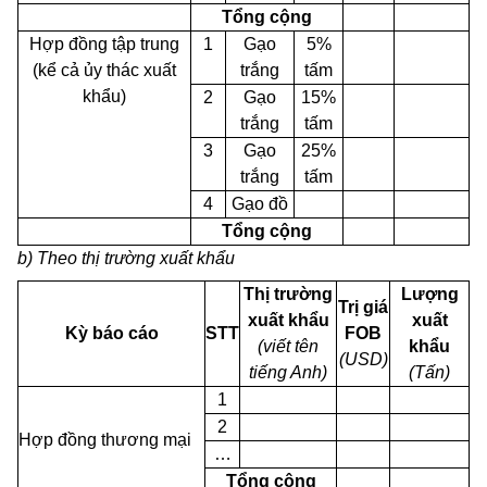
Tổng cộng
Hợp đồng tập trung
1
Gạo
5%
(kể cả ủy thác xuất
trắng
tấm
khẩu)
2
Gạo
15%
trắng
tấm
3
Gạo
25%
trắng
tấm
4
Gạo đồ
Tổng cộng
b) Theo thị trường xuất khẩu
Thị trường
Lượng
Trị giá
xuất khẩu
xuất
Kỳ báo cáo
STT
FOB
(viết tên
khẩu
(USD)
tiếng Anh)
(Tấn)
1
2
Hợp đồng thương mại
…
Tổng cộng