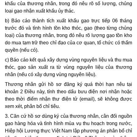
khẩu của thương nhân, trong đó nêu rõ số lượng, chủng
loại gạo nhận xuất khẩu ủy thác.
b) Báo cáo thành tích xuất khẩu gạo trực tiếp 06 tháng
trước đó và tình hình tồn kho thóc, gạo (theo từng chủng
loại) của thương nhân, trong đó nêu rõ lượng gạo tồn kho
do mua tạm trữ theo chỉ đạo của cơ quan, tổ chức có thẩm
quyền (nếu có).
c) Báo cáo kết quả xây dựng vùng nguyên liệu và thu mua
thóc, gạo sản xuất ra từ vùng nguyên liệu của thương
nhân (nếu có xây dựng vùng nguyên liệu).
Thương nhân gửi hồ sơ đăng ký quá thời hạn nêu tại
khoản 2 Điều này, tính theo dấu bưu điện nơi nhận hoặc
theo thời điểm nhận thư điện tử (email), sẽ không được
xem xét, phân bổ chỉ tiêu.
3. Căn cứ hồ sơ dùng ký của thương nhân, cân đối nguồn
gạo hàng hóa và tình hình mùa vụ thu hoạch trong nước,
Hiệp hội Lương thực Việt Nam lập phương án phân bổ chỉ