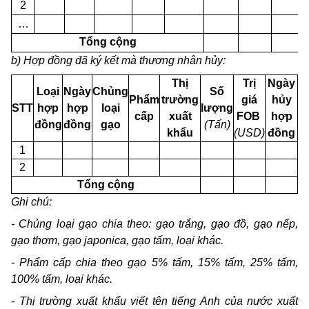
2
…
Tổng cộng
b) Hợp đồng đã ký kết mà thương nhân hủy:
Thị
Trị
Ngày
Loại
Ngày
Chủng
Số
Phẩm
trường
giá
hủy
STT
hợp
hợp
loại
lượng
cấp
xuất
FOB
hợp
đồng
đồng
gạo
(Tấn)
khẩu
(USD)
đồng
1
2
Tổng cộng
Ghi chú:
- Chủng loại gạo chia theo: gạo trắng, gạo đồ, gạo nếp,
gạo thơm, gạo japonica, gạo tấm, loại khác.
- Phẩm cấp chia theo gạo 5% tấm, 15% tấm, 25% tấm,
100% tấm, loại khác.
- Thị trường xuất khẩu viết tên tiếng Anh của nước xuất