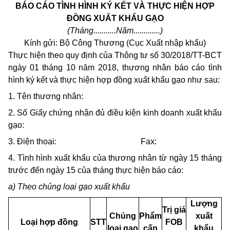
BÁO CÁO TÌNH HÌNH KÝ KẾT VÀ THỰC HIỆN HỢP
ĐỒNG XUẤT KHẨU GẠO
(Tháng...........Năm.............)
Kính gửi: Bộ Công Thương (Cục Xuất nhập khẩu)
Thực hiện theo quy định của Thông tư số 30/2018/TT-BCT
ngày 01 tháng 10 năm 2018, thương nhân báo cáo tình
hình ký kết và thực hiện hợp đồng xuất khẩu gạo như sau:
1. Tên thương nhân:
2. Số Giấy chứng nhận đủ điều kiện kinh doanh xuất khẩu
gạo:
3. Điện thoại: Fax:
4. Tình hình xuất khẩu của thương nhân từ ngày 15 tháng
trước đến ngày 15 của tháng thực hiện báo cáo:
a) Theo chủng loại gạo xuất khẩu
Lượng
Trị giá
Chủng
Phẩm
xuất
Loại hợp đồng
STT
FOB
loại gạo
cấp
khẩu