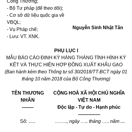
Công Thương;
- Bộ Tư pháp (để theo dõi);
- Cơ sở dữ liệu quốc gia về
VBQL;
Nguyễn Sinh Nhật Tân
- Vụ Pháp chế;
- Lưu: VT. XNK.
PHỤ LỤC I
MẪU BÁO CÁO ĐỊNH KỲ HÀNG THÁNG TÌNH HÌNH KÝ
KẾT VÀ THỰC HIỆN HỢP ĐỒNG XUẤT KHẨU GẠO
(Ban hành kèm theo Thông tư số 30/2018/TT-BCT ngày 01
tháng 10 năm 2018 của Bộ Công Thương)
TÊN THƯƠNG
CỘNG HOÀ XÃ HỘI CHỦ NGHĨA
NHÂN
VIỆT NAM
--------
Độc lập - Tự do - Hạnh phúc
---------------
Số: …..
……..
,
ngày ….. tháng ….. năm ....