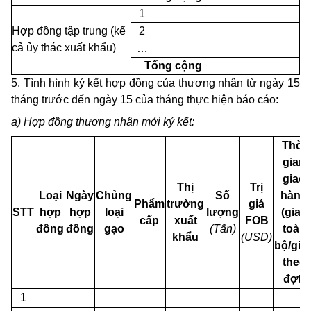
1
Hợp đồng tập trung (kể
2
cả ủy thác xuất khẩu)
…
Tổng cộng
5. Tình hình ký kết hợp đồng của thương nhân từ ngày 15
tháng trước đến ngày 15 của tháng thực hiện báo cáo:
a) Hợp đồng thương nhân mới ký kết:
Thời
gian
giao
Thị
Trị
Loại
Ngày
Chủng
Số
hàng
Phẩm
trường
giá
STT
hợp
hợp
loại
lượng
(giao
cấp
xuất
FOB
đồng
đồng
gạo
(Tấn)
toàn
khẩu
(USD)
bộ/gia
theo
đợt)
1