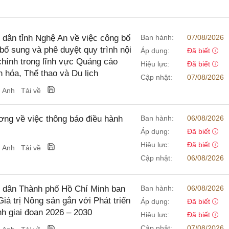
dân tỉnh Nghệ An về việc công bố
Ban hành:
07/08/2026
ổ sung và phê duyệt quy trình nội
Áp dụng:
Đã biết
 chính trong lĩnh vực Quảng cáo
Hiệu lực:
Đã biết
 hóa, Thể thao và Du lịch
Cập nhật:
07/08/2026
g Anh
Tải về
g về việc thông báo điều hành
Ban hành:
06/08/2026
Áp dụng:
Đã biết
Hiệu lực:
Đã biết
g Anh
Tải về
Cập nhật:
06/08/2026
 dân Thành phố Hồ Chí Minh ban
Ban hành:
06/08/2026
á trị Nông sản gắn với Phát triển
Áp dụng:
Đã biết
nh giai đoạn 2026 – 2030
Hiệu lực:
Đã biết
Cập nhật:
07/08/2026