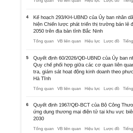
Tổng quan
VB liên quan
Hiệu lực
Lược đồ
Tiến
4
Kế hoạch 293/KH-UBND của Ủy ban nhân dân 
hiện Chiến lược phát triển thị trường bán l
2050 trên địa bàn tỉnh Bắc Ninh
Tổng quan
VB liên quan
Hiệu lực
Lược đồ
Tiến
5
Quyết định 60/2026/QĐ-UBND của Ủy ban nh
Quy chế phối hợp giữa các cơ quan liên quan
tra, giám sát hoạt động kinh doanh theo phươ
Hà Tĩnh
Tổng quan
VB liên quan
Hiệu lực
Lược đồ
Tiến
6
Quyết định 1967/QĐ-BCT của Bộ Công Thươn
ứng dụng thương mại điện tử tại khu vực biên
2030
Tổng quan
VB liên quan
Hiệu lực
Lược đồ
Tiến