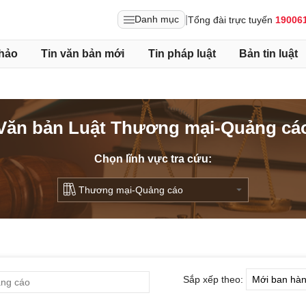
|
Danh mục
Tổng đài trực tuyến
19006
hảo
Tin văn bản mới
Tin pháp luật
Bản tin luật
Văn bản Luật Thương mại-Quảng cá
Chọn lĩnh vực tra cứu:
Sắp xếp theo: