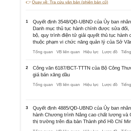
👉
Quay về: Tra cứu văn bản (phiên bản cũ)
1
Quyết định 3548/QĐ-UBND của Ủy ban nhân 
Danh mục thủ tục hành chính được sửa đổi, b
bộ, quy trình điện tử giải quyết thủ tục hành
thuộc phạm vi chức năng quản lý của Sở Văn
Tổng quan
VB liên quan
Hiệu lực
Lược đồ
Tiến
2
Công văn 6187/BCT-TTTN của Bộ Công Thươn
giá bán xăng dầu
Tổng quan
VB liên quan
Hiệu lực
Lược đồ
Tiến
3
Quyết định 4885/QĐ-UBND của Ủy ban nhân
hành Chương trình Nâng cao chất lượng và Gi
thị trường trên địa bàn Thành phố Hồ Chí Mi