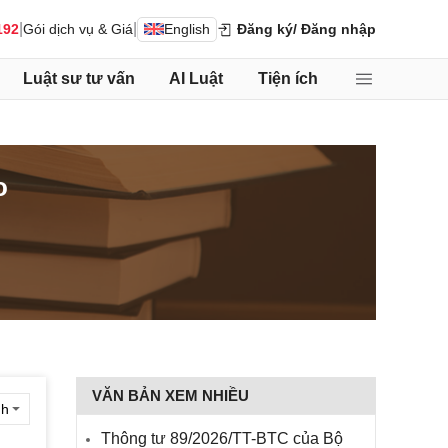
|
|
192
Gói dịch vụ & Giá
English
Đăng ký
/ Đăng nhập
Luật sư tư vấn
AI Luật
Tiện ích
o
VĂN BẢN XEM NHIỀU
Thông tư 89/2026/TT-BTC của Bộ