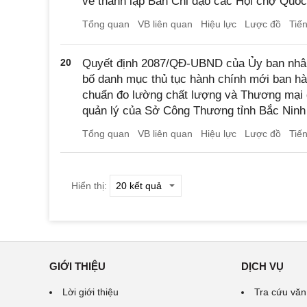
về thành lập Ban Chỉ đạo các Hội chợ Quốc
Tổng quan
VB liên quan
Hiệu lực
Lược đồ
Tiế
20
Quyết định 2087/QĐ-UBND của Ủy ban nhân 
bố danh mục thủ tục hành chính mới ban hành
chuẩn đo lường chất lượng và Thương mại 
quản lý của Sở Công Thương tỉnh Bắc Ninh
Tổng quan
VB liên quan
Hiệu lực
Lược đồ
Tiế
Hiển thị:
GIỚI THIỆU
DỊCH VỤ
Lời giới thiệu
Tra cứu văn