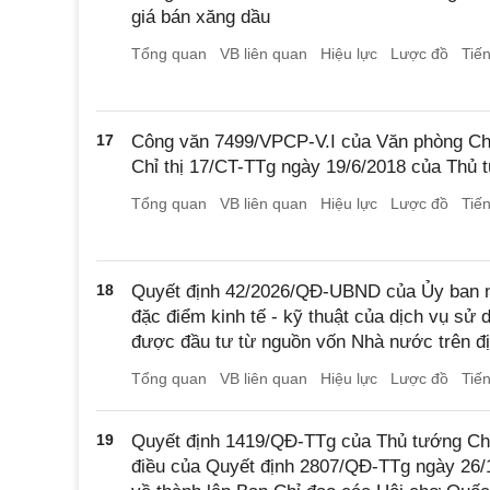
giá bán xăng dầu
Tổng quan
VB liên quan
Hiệu lực
Lược đồ
Tiế
17
Công văn 7499/VPCP-V.I của Văn phòng Chí
Chỉ thị 17/CT-TTg ngày 19/6/2018 của Thủ
Tổng quan
VB liên quan
Hiệu lực
Lược đồ
Tiế
18
Quyết định 42/2026/QĐ-UBND của Ủy ban n
đặc điểm kinh tế - kỹ thuật của dịch vụ sử 
được đầu tư từ nguồn vốn Nhà nước trên đ
Tổng quan
VB liên quan
Hiệu lực
Lược đồ
Tiế
19
Quyết định 1419/QĐ-TTg của Thủ tướng Chí
điều của Quyết định 2807/QĐ-TTg ngày 26/