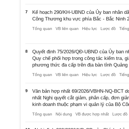
7
Kế hoạch 290/KH-UBND của Ủy ban nhân dân
Công Thương khu vực phía Bắc - Bắc Ninh 
Tổng quan
VB liên quan
Hiệu lực
Lược đồ
Tiến
8
Quyết định 75/2026/QĐ-UBND của Ủy ban nh
Quy chế phối hợp trong công tác kiểm tra, g
phương thức đa cấp trên địa bàn tỉnh Quảng
Tổng quan
VB liên quan
Hiệu lực
Lược đồ
Tiến
9
Văn bản hợp nhất 69/2026/VBHN-NQ-BCT d
nhất Nghị quyết cắt giảm, phân cấp, đơn giản
kinh doanh thuộc phạm vi quản lý của Bộ C
Tổng quan
Nội dung
VB được hợp nhất
Lược đồ