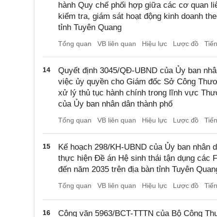
hành Quy chế phối hợp giữa các cơ quan liê
kiểm tra, giám sát hoạt động kinh doanh th
tỉnh Tuyên Quang
Tổng quan
VB liên quan
Hiệu lực
Lược đồ
Tiế
14
Quyết định 3045/QĐ-UBND của Ủy ban nhâ
việc ủy quyền cho Giám đốc Sở Công Thươn
xử lý thủ tục hành chính trong lĩnh vực Th
của Ủy ban nhân dân thành phố
Tổng quan
VB liên quan
Hiệu lực
Lược đồ
Tiế
15
Kế hoạch 298/KH-UBND của Ủy ban nhân dân
thực hiện Đề án Hệ sinh thái tận dụng các 
đến năm 2035 trên địa bàn tỉnh Tuyên Quan
Tổng quan
VB liên quan
Hiệu lực
Lược đồ
Tiế
16
Công văn 5963/BCT-TTTN của Bộ Công Thươ