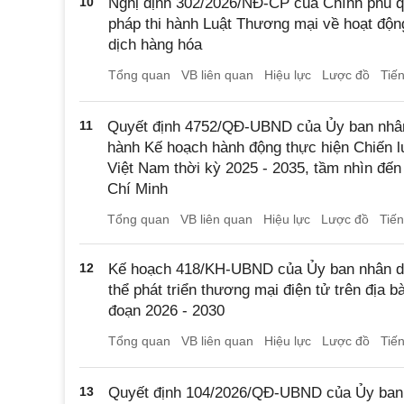
10
Nghị định 302/2026/NĐ-CP của Chính phủ quy
pháp thi hành Luật Thương mại về hoạt độ
dịch hàng hóa
Tổng quan
VB liên quan
Hiệu lực
Lược đồ
Tiế
11
Quyết định 4752/QĐ-UBND của Ủy ban nhân
hành Kế hoạch hành động thực hiện Chiến lượ
Việt Nam thời kỳ 2025 - 2035, tầm nhìn đến
Chí Minh
Tổng quan
VB liên quan
Hiệu lực
Lược đồ
Tiế
12
Kế hoạch 418/KH-UBND của Ủy ban nhân d
thể phát triển thương mại điện tử trên địa 
đoạn 2026 - 2030
Tổng quan
VB liên quan
Hiệu lực
Lược đồ
Tiế
13
Quyết định 104/2026/QĐ-UBND của Ủy ban 