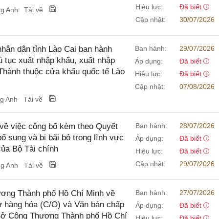
Hiệu lực:
Đã biết
ng Anh
Tải về
Cập nhật:
30/07/2026
ân dân tỉnh Lào Cai ban hành
Ban hành:
29/07/2026
hủ tục xuất nhập khẩu, xuất nhập
Áp dụng:
Đã biết
Thành thuộc cửa khẩu quốc tế Lào
Hiệu lực:
Đã biết
Cập nhật:
07/08/2026
ng Anh
Tải về
về việc công bố kèm theo Quyết
Ban hành:
28/07/2026
ổ sung và bị bãi bỏ trong lĩnh vực
Áp dụng:
Đã biết
của Bộ Tài chính
Hiệu lực:
Đã biết
Cập nhật:
29/07/2026
ng Anh
Tải về
ơng Thành phố Hồ Chí Minh về
Ban hành:
27/07/2026
xứ hàng hóa (C/O) và Văn bản chấp
Áp dụng:
Đã biết
 Sở Công Thương Thành phố Hồ Chí
Hiệu lực:
Đã biết