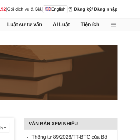
|
|
192
Gói dịch vụ & Giá
English
Đăng ký
/ Đăng nhập
Luật sư tư vấn
AI Luật
Tiện ích
VĂN BẢN XEM NHIỀU
Thông tư 89/2026/TT-BTC của Bộ