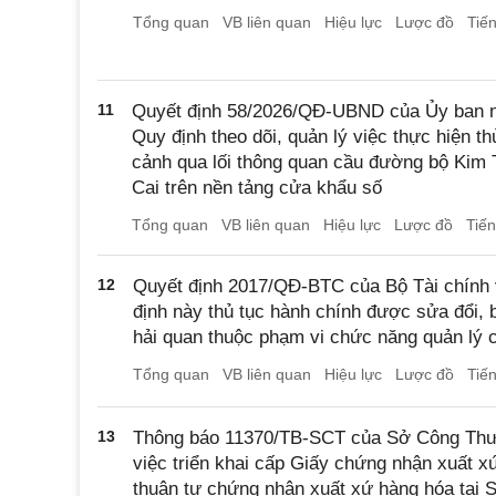
Tổng quan
VB liên quan
Hiệu lực
Lược đồ
Tiế
11
Quyết định 58/2026/QĐ-UBND của Ủy ban nh
Quy định theo dõi, quản lý việc thực hiện t
cảnh qua lối thông quan cầu đường bộ Kim 
Cai trên nền tảng cửa khẩu số
Tổng quan
VB liên quan
Hiệu lực
Lược đồ
Tiế
12
Quyết định 2017/QĐ-BTC của Bộ Tài chính 
định này thủ tục hành chính được sửa đổi, b
hải quan thuộc phạm vi chức năng quản lý 
Tổng quan
VB liên quan
Hiệu lực
Lược đồ
Tiế
13
Thông báo 11370/TB-SCT của Sở Công Thư
việc triển khai cấp Giấy chứng nhận xuất 
thuận tự chứng nhận xuất xứ hàng hóa tại