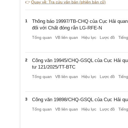
👉
Quay về: Tra cứu văn bản (phiên bản cũ)
1
Thông báo 19997/TB-CHQ của Cục Hải quan 
đối với Chất đóng rắn LG-RFE-N
Tổng quan
VB liên quan
Hiệu lực
Lược đồ
Tiến
2
Công văn 19945/CHQ-GSQL của Cục Hải qua
tư 121/2025/TT-BTC
Tổng quan
VB liên quan
Hiệu lực
Lược đồ
Tiến
3
Công văn 19898/CHQ-GSQL của Cục Hải qua
Tổng quan
VB liên quan
Hiệu lực
Lược đồ
Tiến