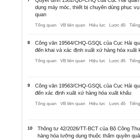
Quyết định 1302/QĐ-CHQ của Cục Hải quan q
dụng máy móc, thiết bị chuyên dùng phục vụ 
quan
Tổng quan
VB liên quan
Hiệu lực
Lược đồ
Tiến
8
Công văn 19564/CHQ-GSQL của Cục Hải qua
đến khai và xác định xuất xứ hàng hóa xuất 
Tổng quan
VB liên quan
Hiệu lực
Lược đồ
Tiến
9
Công văn 19563/CHQ-GSQL của Cục Hải qua
đến xác định xuất xứ hàng hóa xuất khẩu
Tổng quan
VB liên quan
Hiệu lực
Lược đồ
Tiến
10
Thông tư 42/2026/TT-BCT của Bộ Công Thươ
hàng hóa lưỡng dụng thuộc thẩm quyền qu