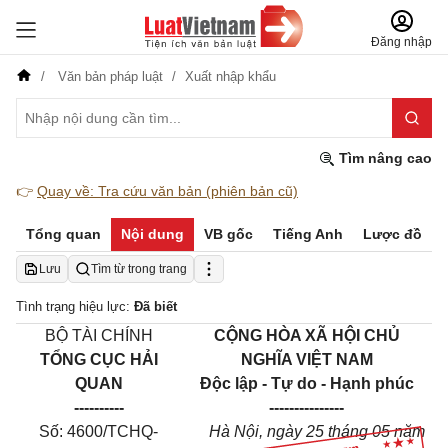
Đăng nhập
Văn bản pháp luật
Xuất nhập khẩu
Tìm nâng cao
👉
Quay về: Tra cứu văn bản (phiên bản cũ)
Tổng quan
Nội dung
VB gốc
Tiếng Anh
Lược đồ
Lưu
Tìm từ trong trang
Tình trạng hiệu lực:
Đã biết
BỘ TÀI CHÍNH
CỘNG HÒA XÃ HỘI CHỦ
TỔNG CỤC HẢI
NGHĨA VIỆT NAM
QUAN
Độc lập - Tự do - Hạnh phúc
----------
---------------
Số: 4600/TCHQ-
Hà Nội, ngày 25 tháng 05 năm