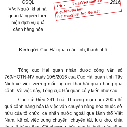
GSQL
2016
V/v: Người khai hải
Hiệu lực: Đã biết
Tình trạng hiệu lực: Đã biết
quan là người thực
hiện dịch vụ quá
cảnh hàng hóa
Kính gửi:
Cục Hải quan các tỉnh, thành phố.
Tổng cục Hải quan nhận được công văn số
769/HQTN-NV ngày 10/5/2016 của Cục Hải quan tỉnh Tây
Ninh về việc vướng mắc người khai hải quan hàng quá
cảnh. Về việc này, Tổng cục Hải quan có ý kiến như sau:
Căn cứ Điều 241 Luật Thương mại năm 2005 thì
quá cảnh hàng hóa là việc vận chuyển hàng hóa thuộc sở
hữu của tổ chức, cá nhân nước ngoài qua lãnh thổ Việt
Nam, kể cả việc trung chuyển, chuyển tải, lưu kho, chia
tách lô hàng, thay đổi phương thức vận tải hoặc các công