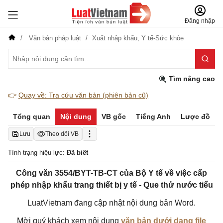
Đăng nhập
Văn bản pháp luật
Xuất nhập khẩu,
Y tế-Sức khỏe
Tìm nâng cao
👉
Quay về: Tra cứu văn bản (phiên bản cũ)
Tổng quan
Nội dung
VB gốc
Tiếng Anh
Lược đồ
Lưu
Theo dõi VB
Tình trạng hiệu lực:
Đã biết
Công văn 3554/BYT-TB-CT của Bộ Y tế về việc cấp
phép nhập khẩu trang thiết bị y tế - Que thử nước tiểu
LuatVietnam đang cập nhật nội dung bản Word.
Mời quý khách xem nội dung
văn bản dưới dạng file