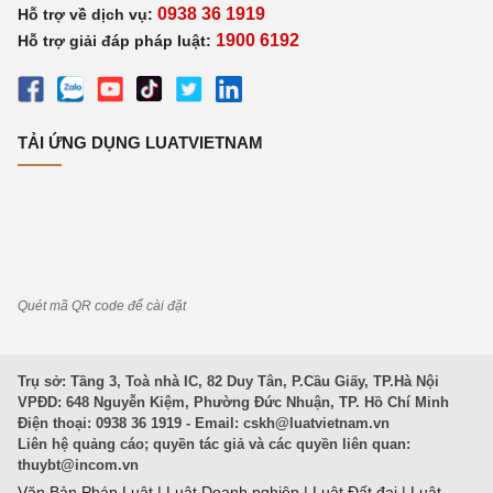
0938 36 1919
Hỗ trợ về dịch vụ:
1900 6192
Hỗ trợ giải đáp pháp luật:
TẢI ỨNG DỤNG LUATVIETNAM
Quét mã QR code để cài đặt
Trụ sở: Tầng 3, Toà nhà IC, 82 Duy Tân, P.Cầu Giấy, TP.Hà Nội
VPĐD: 648 Nguyễn Kiệm, Phường Đức Nhuận, TP. Hồ Chí Minh
Điện thoại: 0938 36 1919 - Email:
cskh@luatvietnam.vn
Liên hệ quảng cáo; quyền tác giả và các quyền liên quan:
thuybt@incom.vn
Văn Bản Pháp Luật
|
Luật Doanh nghiệp
|
Luật Đất đai
|
Luật