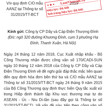
V/v quy định C/O mẫu
2019
Hiệu lực: Đã biết
AANZ tại Thông tư số
Tình trạng hiệu lực: Đã biết
31/2015/TT-BCT
Kính gửi:
Công ty CP Dây và Cáp Điện Thượng Đình
(Đ/c: ngõ 320 đường Khương Đình, cụm 3 phường Hạ
Đình, Thanh Xuân, Hà Nội)
Ngày 24 tháng 12 năm 2018, Cục Xuất nhập khẩu - Bộ
Công Thương nhận được công văn số 170/CADI-SUN
ngày 10 tháng 12 năm 2018 của Công ty CP Dây và Cáp
Điện Thượng Đình về đề nghị giải đáp thắc mắc liên quan
đến quy định hóa đơn bên thứ ba và C/O mẫu AANZ tại
Thông tư số 31/2015/TT-BCT ngày 24 tháng 9 năm 2015
của Bộ Công Thương quy định thực hiện Quy tắc xuất xứ
trong Hiệp định thành lập Khu vực thương mại tự do
ASEAN - Úc - Niu Di-lân (sau đây gọi là Thông tư số
31/2015/TT-BCT). Về vấn đề này, tiếp theo công văn số