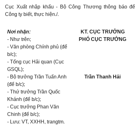
Cục Xuất nhập khẩu - Bộ Công Thương thông báo để
Công ty biết, thực hiện./.
Nơi nhận:
KT. CỤC TRƯỞNG
- Như trên;
PHÓ CỤC TRƯỞNG
- Văn phòng Chính phủ (để
b/c);
- Tổng cục Hải quan (Cục
GSQL);
- Bộ trưởng Trần Tuấn Anh
Trần Thanh Hải
(để b/c);
- Thứ trưởng Trần Quốc
Khánh (để b/c);
- Cục trưởng Phan Văn
Chinh (để b/c);
- Lưu: VT, XXHH, trangtm.