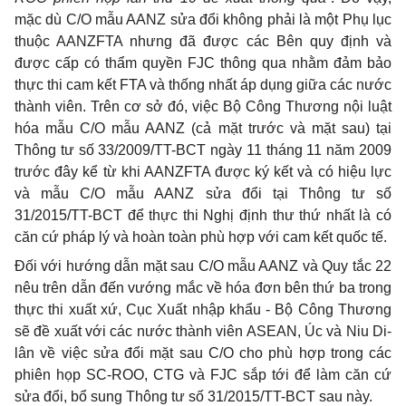
mặc dù C/O mẫu AANZ sửa đổi không phải là một Phụ lục
thuộc AANZFTA nhưng đã được các Bên quy định và
được cấp có thẩm quyền FJC thông qua nhằm đảm bảo
thực thi cam kết FTA và thống nhất áp dụng giữa các nước
thành viên. Trên cơ sở đó, việc Bộ Công Thương nội luật
hóa mẫu C/O mẫu AANZ (cả mặt trước và mặt sau) tại
Thông tư số 33/2009/TT-BCT ngày 11 tháng 11 năm 2009
trước đây kể từ khi AANZFTA được ký kết và có hiệu lực
và mẫu C/O mẫu AANZ sửa đổi tại Thông tư số
31/2015/TT-BCT để thực thi Nghị định thư thứ nhất là có
căn cứ pháp lý và hoàn toàn phù hợp với cam kết quốc tế.
Đối với hướng dẫn mặt sau C/O mẫu AANZ và Quy tắc 22
nêu trên dẫn đến vướng mắc về hóa đơn bên thứ ba trong
thực thi xuất xứ, Cục Xuất nhập khẩu - Bộ Công Thương
sẽ đề xuất với các nước thành viên ASEAN, Úc và Niu Di-
lân về việc sửa đổi mặt sau C/O cho phù hợp trong các
phiên họp SC-ROO, CTG và FJC sắp tới để làm căn cứ
sửa đổi, bổ sung Thông tư số 31/2015/TT-BCT sau này.