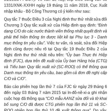
1331/XNK-XXHH ngày 19 tháng 11 năm 2018, Cục Xuất
nhập khẩu - Bộ Công Thương có ý kiến như sau:
Quy tắc 7 thuộc Điều 3 của Nghị định thư thứ nhất sửa đổi
Chương 3 Quy tắc xuất xứ của Hiệp định quy định:
“Định
dạng C/O do các nước thành viên thống nhất quyết định và
phải thể hiện thông tin được liệt kê tại Phụ lục 3 - Danh
mục thông tin yêu cầu”
. Việc tư vấn, rà soát, sửa đổi Hiệp
định cũng được nêu rõ tại Quy tắc 19 thuộc Điều 2 của
Nghị định thư thứ nhất nêu trên:
“Ủy ban Thực thi Hiệp
định (FJC), dựa trên đề xuất của Ủy ban Hàng hóa (CTG)
và Tiểu ban Quy tắc xuất xứ (SC-ROO) có thể thông qua
Danh mục thông tin yêu cầu, bao gồm cả đơn đề nghị cấp
C/O và C/O”
.
Báo cáo phiên họp lần thứ 7 của FJC từ ngày 29 tháng 6
đến ngày 03 tháng 7 năm 2015 tại In-đô-nê-xi-a ghi nhận
cuộc họp đã thông qua
“C/O mẫu AANZ sửa đổi và tờ khai
bổ sung C/O đã được CTG phiên họp lần thứ 11 và SC-
ROO phiên họp lần thứ 10 đề xuất thông qua”
. Do vậy,