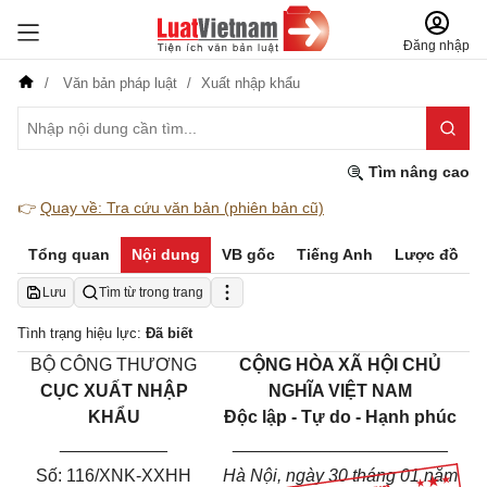
Đăng nhập
Văn bản pháp luật
Xuất nhập khẩu
Tìm nâng cao
👉
Quay về: Tra cứu văn bản (phiên bản cũ)
Tổng quan
Nội dung
VB gốc
Tiếng Anh
Lược đồ
Lưu
Tìm từ trong trang
Tình trạng hiệu lực:
Đã biết
BỘ CÔNG THƯƠNG
CỘNG HÒA XÃ HỘI CHỦ
CỤC XUẤT NHẬP
NGHĨA VIỆT NAM
KHẨU
Độc lập - Tự do - Hạnh phúc
___________
______________________
Số: 116/XNK-XXHH
Hà Nội, ngày 30 tháng 01 năm