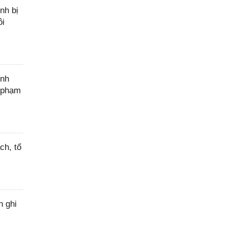
nh bị
ôi
ính
c phạm
ch, tổ
h ghi