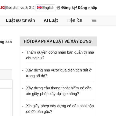
|
|
192
Gói dịch vụ & Giá
English
Đăng ký
/ Đăng nhập
Luật sư tư vấn
AI Luật
Tiện ích
HỎI ĐÁP PHÁP LUẬT VỀ XÂY DỰNG
ng cao
Thẩm quyền công nhận ban quản trị nhà
chung cư?
Xây dựng nhà vượt quá diện tích đất ở
trong sổ đỏ?
Xây dựng cầu thang thoát hiểm có cần
xin giấy phép xây dựng không?
Xin giấy phép xây dựng có cần phải nộp
sổ đỏ bản gốc?