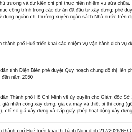
hủ trương và dự kiến chi phí thực hiện nhiệm vụ sửa chữa, 
ục công trình trong các dự án đã đầu tư xây dựng; phê du
sử dụng nguồn chi thường xuyên ngân sách Nhà nước trên đ
hành phố Huế triển khai các nhiệm vụ vận hành dịch vụ đô
n tỉnh Điện Biên phê duyệt Quy hoạch chung đô thị liên 
n đến năm 2050
dân Thành phố Hồ Chí Minh về ủy quyền cho Giám đốc Sở
 giá nhân công xây dựng, giá ca máy và thiết bị thi công (g
ó), chỉ số giá xây dựng và cấp giấy phép hoạt động xây dựn
thành phố Huế triển khai thi hành Nghị định 217/2026/NĐ-