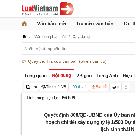
Văn bản mới
Tra cứu văn bản
Dự t
Văn bản pháp luật
Xây dựng
👉
Quay về: Tra cứu văn bản (phiên bản cũ)
Nội dung
Tổng quan
VB gốc
Tiếng Anh
Hiệu 
Lưu
Theo dõi VB
Ghi chú
Báo lỗi
In
Tình trạng hiệu lực:
Đã biết
Quyết định 808/QĐ-UBND của Ủy ban nh
hoạch chi tiết xây dựng tỷ lệ 1/500 Dự 
lịch sinh thái