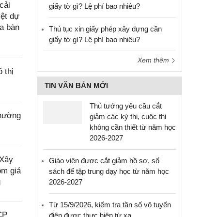
cải
giấy tờ gì? Lệ phí bao nhiêu?
yệt dự
ịa bàn
Thủ tục xin giấy phép xây dựng cần
giấy tờ gì? Lệ phí bao nhiêu?
Xem thêm
 thị
TIN VĂN BẢN MỚI
Thủ tướng yêu cầu cắt
phường
giảm các kỳ thi, cuộc thi
không cần thiết từ năm học
2026-2027
 Xây
Giáo viên được cắt giảm hồ sơ, sổ
ồm giá
sách để tập trung dạy học từ năm học
g
2026-2027
Từ 15/9/2026, kiểm tra tần số vô tuyến
CP
điện được thực hiện từ xa