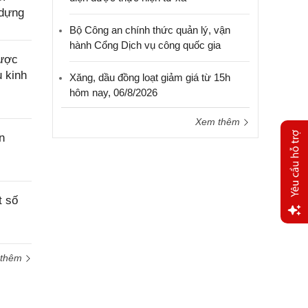
 dựng
Bộ Công an chính thức quản lý, vận
hành Cổng Dịch vụ công quốc gia
được
u kinh
Xăng, dầu đồng loạt giảm giá từ 15h
hôm nay, 06/8/2026
Xem thêm
n
t số
Yêu
cầu
 thêm
hỗ trợ