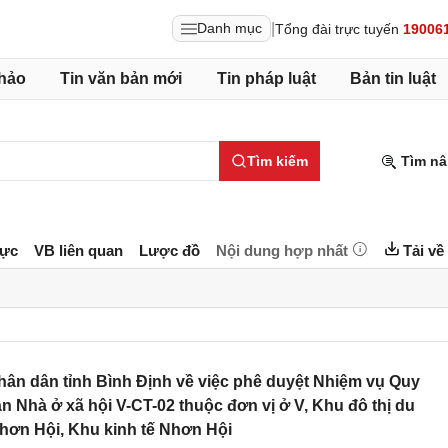
|
Danh mục
Tổng đài trực tuyến
19006
hảo
Tin văn bản mới
Tin pháp luật
Bản tin luật
Tìm kiếm
Tìm nâ
lực
VB liên quan
Lược đồ
Nội dung hợp nhất
Tải về
ân dân tỉnh Bình Định về việc phê duyệt Nhiệm vụ Quy
án Nhà ở xã hội V-CT-02 thuộc đơn vị ở V, Khu đô thị du
 Nhơn Hội, Khu kinh tế Nhơn Hội