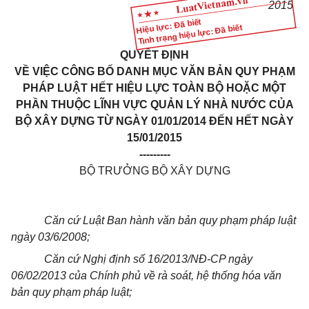
2015
Hiệu lực: Đã biết
Tình trạng hiệu lực: Đã biết
QUYẾT ĐỊNH
VỀ VIỆC CÔNG BỐ DANH MỤC VĂN BẢN QUY PHẠM
PHÁP LUẬT HẾT HIỆU LỰC TOÀN BỘ HOẶC MỘT
PHẦN THUỘC LĨNH VỰC QUẢN LÝ NHÀ NƯỚC CỦA
BỘ XÂY DỰNG TỪ NGÀY 01/01/2014 ĐẾN HẾT NGÀY
15/01/2015
---------
BỘ TRƯỞNG BỘ XÂY DỰNG
Căn cứ Luật Ban hành văn bản quy phạm pháp luật
ngày 03/6/2008;
Căn cứ Nghị định số 16/2013/NĐ-CP ngày
06/02/2013 của Chính phủ về rà soát, hệ thống hóa văn
bản quy phạm pháp luật;