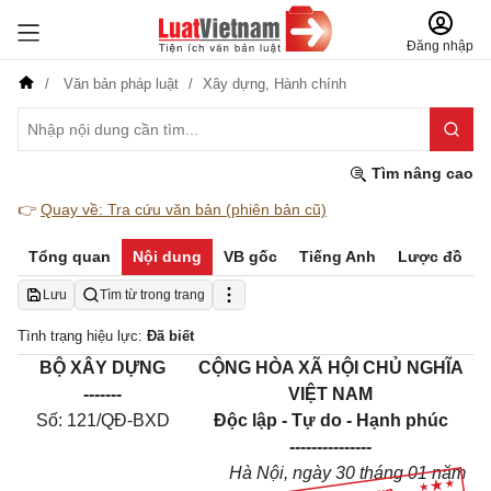
Đăng nhập
Văn bản pháp luật
Xây dựng,
Hành chính
Tìm nâng cao
👉
Quay về: Tra cứu văn bản (phiên bản cũ)
Tổng quan
Nội dung
VB gốc
Tiếng Anh
Lược đồ
Lưu
Tìm từ trong trang
Tình trạng hiệu lực:
Đã biết
BỘ XÂY DỰNG
CỘNG HÒA XÃ HỘI CHỦ NGHĨA
-------
VIỆT NAM
Số: 121/QĐ-BXD
Độc lập - Tự do - Hạnh phúc
---------------
Hà Nội, ngày 30 tháng 01 năm