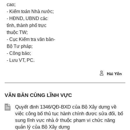
cao;
- Kiểm toán Nhà nước;
- HĐND, UBND các
tỉnh, thành phố trực
thuộc TW;
- Cục Kiểm tra văn bản-
Bộ Tư pháp;
- Công báo;
- Lưu VT, PC.
Hải Yến
VĂN BẢN CÙNG LĨNH VỰC
Quyết định 1346/QĐ-BXD của Bộ Xây dựng về
việc công bố thủ tục hành chính được sửa đổi, bổ
sung lĩnh vực nhà ở thuộc phạm vi chức năng
quản lý của Bộ Xây dựng