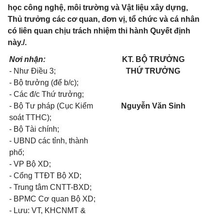
học công nghệ, môi trường và Vật liệu xây dựng,
Thủ trưởng các cơ quan, đơn vị, tổ chức và cá nhân
có liên quan chịu trách nhiệm thi hành Quyết định
này./.
Nơi nhận:
KT. BỘ TRƯỞNG
- Như Điều 3;
THỨ TRƯỞNG
- Bộ trưởng (để b/c);
- Các đ/c Thứ trưởng;
- Bộ Tư pháp (Cục Kiểm
Nguyễn Văn Sinh
soát TTHC);
- Bộ Tài chính;
- UBND các tỉnh, thành
phố;
- VP Bộ XD;
- Cổng TTĐT Bộ XD;
- Trung tâm CNTT-BXD;
- BPMC Cơ quan Bộ XD;
- Lưu: VT, KHCNMT &