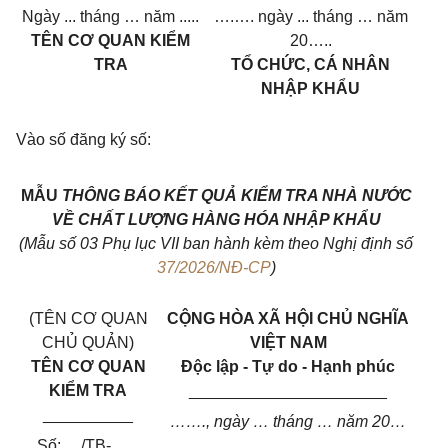
Ngày ... tháng … năm .....
….…. ngày ... tháng … năm
TÊN CƠ QUAN KIỂM
20…..
TRA
TỔ CHỨC, CÁ NHÂN
NHẬP KHẨU
Vào số đăng ký số:
MẪU
THÔNG BÁO KẾT QUẢ KIỂM TRA NHÀ NƯỚC
VỀ CHẤT LƯỢNG HÀNG HÓA NHẬP KHẨU
(Mẫu số 03 Phụ lục VII ban hành kèm theo Nghị định số
37/2026/NĐ-CP
)
(TÊN CƠ QUAN
CỘNG HÒA XÃ HỘI CHỦ NGHĨA
CHỦ QUẢN)
VIỆT NAM
TÊN CƠ QUAN
Độc lập - Tự do - Hạnh phúc
KIỂM TRA
______________________
__________
……., ngày … tháng … năm 20…
Số: /TB-..
….