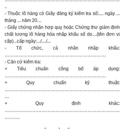
..
- Thuộc lô hàng có Giấy đăng ký kiểm tra số:.... ngày ...
tháng ... năm 20…
- Giấy chứng nhận hợp quy hoặc Chứng thư giám định
chất lượng lô hàng hóa nhập khẩu số do....(tên đơn vị
cấp)...cấp ngày:.../..../...
- Tổ chức, cá nhân nhập khẩu:
…………………………………………………………
- Căn cứ kiểm tra:
+ Tiêu chuẩn công bố áp dụng:
…………………………………………………………
+ Quy chuẩn kỹ thuật:
…………………………………………………………………
…
+ Quy định khác:
…………………………………………………………………
……….