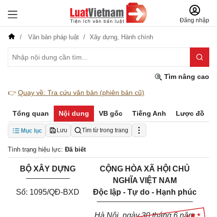
Đăng nhập
Văn bản pháp luật
Xây dựng,
Hành chính
Tìm nâng cao
👉
Quay về: Tra cứu văn bản (phiên bản cũ)
Tổng quan
Nội dung
VB gốc
Tiếng Anh
Lược đồ
Lưu
Tìm từ trong trang
Mục lục
Tình trạng hiệu lực:
Đã biết
BỘ XÂY DỰNG
CỘNG HÒA XÃ HỘI CHỦ
__________
NGHĨA VIỆT NAM
Số: 1095/QĐ-BXD
Độc lập - Tự do - Hạnh phúc
______________________
Hà Nội, ngày 30 tháng 6 năm