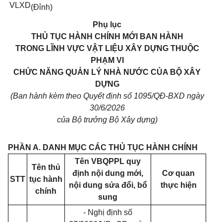
VLXD
(Đỉnh)
Phụ lục
THỦ TỤC HÀNH CHÍNH MỚI BAN HÀNH
TRONG LĨNH VỰC VẬT LIỆU XÂY DỰNG THUỘC
PHẠM VI
CHỨC NĂNG QUẢN LÝ NHÀ NƯỚC CỦA BỘ XÂY
DỰNG
(Ban hành kèm theo Quyết định số 1095/QĐ-BXD ngày
30/6/2026
của Bộ trưởng Bộ Xây dựng)
PHẦN A. DANH MỤC CÁC THỦ TỤC HÀNH CHÍNH
Tên VBQPPL quy
Tên thủ
định nội dung mới,
Cơ quan
STT
tục hành
nội dung sửa đổi, bổ
thực hiện
chính
sung
- Nghị định số