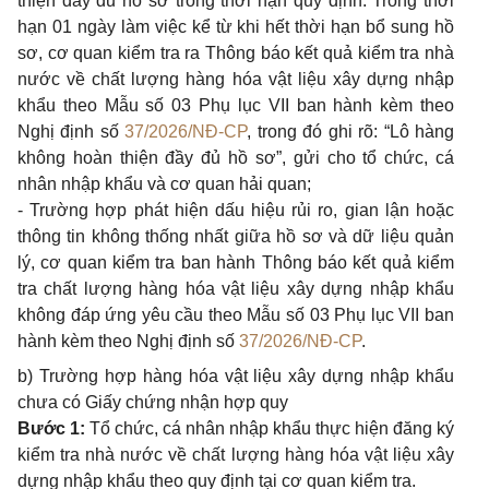
thiện đầy đủ hồ sơ trong thời hạn quy định: Trong thời
hạn 01 ngày làm việc kể từ khi hết thời hạn bổ sung hồ
sơ, cơ quan kiểm tra ra Thông báo kết quả kiểm tra nhà
nước về chất lượng hàng hóa vật liệu xây dựng nhập
khẩu theo Mẫu số 03 Phụ lục VII ban hành kèm theo
Nghị định số
37/2026/NĐ-CP
, trong đó ghi rõ: “Lô hàng
không hoàn thiện đầy đủ hồ sơ”, gửi cho tổ chức, cá
nhân nhập khẩu và cơ quan hải quan;
- Trường hợp phát hiện dấu hiệu rủi ro, gian lận hoặc
thông tin không thống nhất giữa hồ sơ và dữ liệu quản
lý, cơ quan kiểm tra ban hành Thông báo kết quả kiểm
tra chất lượng hàng hóa vật liệu xây dựng nhập khẩu
không đáp ứng yêu cầu theo Mẫu số 03 Phụ lục VII ban
hành kèm theo Nghị định số
37/2026/NĐ-CP
.
b) Trường hợp hàng hóa vật liệu xây dựng nhập khẩu
chưa có Giấy chứng nhận hợp quy
Bước 1:
Tổ chức, cá nhân nhập khẩu thực hiện đăng ký
kiểm tra nhà nước về chất lượng hàng hóa vật liệu xây
dựng nhập khẩu theo quy định tại cơ quan kiểm tra.