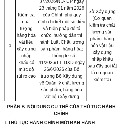
37/2026/NĐ- CP ngày
23 tháng 01 năm 2026
Sở Xây dựng
Kiểm tra
của Chính phủ quy
(Cơ quan
chất
định chi tiết một số điều
kiểm tra chất
lượng
và biện pháp để tổ
lượng sản
hàng hóa
chức, hướng dẫn thi
phẩm, hàng
vật liệu
hành Luật Chất lượng
1
hóa vật liệu
xây dựng
sản phẩm, hàng hóa;
xây dựng
nhập
- Thông tư số
nhập khẩu
khẩu có
41/2026/TT- BXD ngày
sau đây gọi tắt
mức độ
26/6/2026 của Bộ
là cơ quan
rủi ro cao
trưởng Bộ Xây dựng
kiểm tra)
về Quản lý chất lượng
sản phẩm, hàng hóa
vật liệu xây dựng
PHẦN B. NỘI DUNG CỤ THỂ CỦA THỦ TỤC HÀNH
CHÍNH
I. THỦ TỤC HÀNH CHÍNH MỚI BAN HÀNH