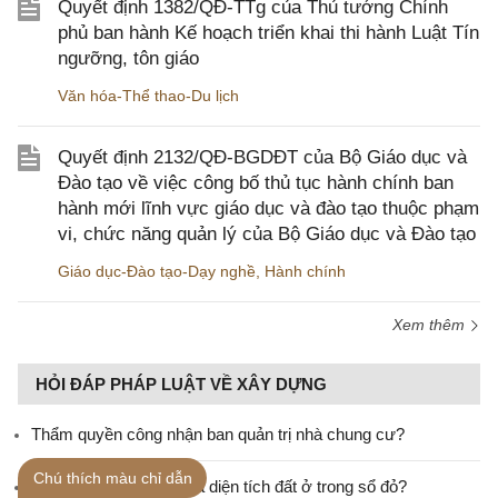
Quyết định 1382/QĐ-TTg của Thủ tướng Chính
phủ ban hành Kế hoạch triển khai thi hành Luật Tín
ngưỡng, tôn giáo
Văn hóa-Thể thao-Du lịch
Quyết định 2132/QĐ-BGDĐT của Bộ Giáo dục và
Đào tạo về việc công bố thủ tục hành chính ban
hành mới lĩnh vực giáo dục và đào tạo thuộc phạm
vi, chức năng quản lý của Bộ Giáo dục và Đào tạo
Giáo dục-Đào tạo-Dạy nghề
,
Hành chính
Xem thêm
HỎI ĐÁP PHÁP LUẬT VỀ XÂY DỰNG
Thẩm quyền công nhận ban quản trị nhà chung cư?
Chú thích màu chỉ dẫn
Xây dựng nhà vượt quá diện tích đất ở trong sổ đỏ?