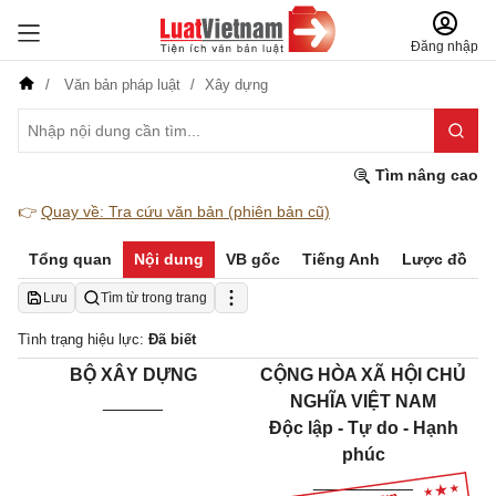
Đăng nhập
Văn bản pháp luật
Xây dựng
Tìm nâng cao
👉
Quay về: Tra cứu văn bản (phiên bản cũ)
Tổng quan
Nội dung
VB gốc
Tiếng Anh
Lược đồ
Lưu
Tìm từ trong trang
Tình trạng hiệu lực:
Đã biết
BỘ XÂY DỰNG
CỘNG HÒA XÃ HỘI CHỦ
______
NGHĨA VIỆT NAM
Độc lập - Tự do - Hạnh
phúc
__________