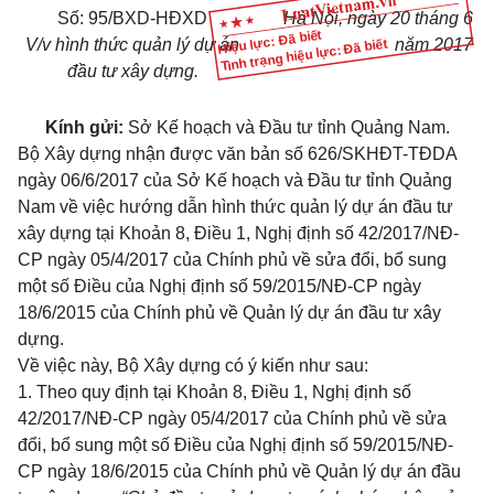
Số: 95/BXD-HĐXD
Hà Nội, ngày 20 tháng 6
Hiệu lực: Đã biết
V/v hình thức quản lý dự án
năm 2017
Tình trạng hiệu lực: Đã biết
đầu tư xây dựng.
Kính gửi:
Sở Kế hoạch và Đầu tư tỉnh Quảng Nam.
Bộ Xây dựng nhận được văn bản số 626/SKHĐT-TĐDA
ngày 06/6/2017 của Sở Kế hoạch và Đầu tư tỉnh Quảng
Nam về việc hướng dẫn hình thức quản lý dự án đầu tư
xây dựng tại
Khoản 8, Điều 1, Nghị định số 42/2017/NĐ-
CP
ngày 05/4/2017 của Chính phủ về sửa đổi, bổ sung
một số Điều của Nghị định số
59/2015/NĐ-CP
ngày
18/6/2015 của Chính phủ về Quản lý dự án đầu tư xây
dựng.
Về việc này, Bộ Xây dựng có ý kiến như sau:
1. Theo quy định tại
Khoản 8, Điều 1, Nghị định số
42/2017/NĐ-CP
ngày 05/4/2017 của Chính phủ về sửa
đổi, bổ sung một số Điều của Nghị định số
59/2015/NĐ-
CP
ngày 18/6/2015 của Chính phủ về Quản lý dự án đầu