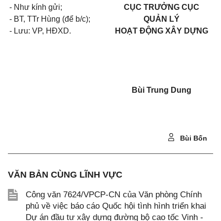
- Như kính gửi;
CỤC TRƯỞNG CỤC
- BT, TTr Hùng (để b/c);
QUẢN LÝ
- Lưu: VP, HĐXD.
HOẠT ĐỘNG XÂY DỰNG
Bùi Trung Dung
Bùi Bốn
VĂN BẢN CÙNG LĨNH VỰC
Công văn 7624/VPCP-CN của Văn phòng Chính
phủ về việc báo cáo Quốc hội tình hình triển khai
Dự án đầu tư xây dựng đường bộ cao tốc Vinh -