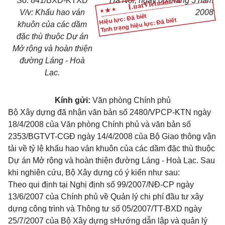
Số: 841/BXD-KTXD
Hà Nội, ngày 06 tháng 5 năm
V/v: Khấu hao ván
2008
Hiệu lực: Đã biết
Tình trạng hiệu lực: Đã biết
khuôn của các dầm
đặc thù thuộc Dự án
Mở rộng và hoàn thiện
đường Láng - Hoà
Lạc.
Kính gửi:
Văn phòng Chính phủ
Bộ Xây dựng đã nhận văn bản số 2480/VPCP-KTN ngày
18/4/2008 của Văn phòng Chính phủ và văn bản số
2353/BGTVT-CGĐ ngày 14/4/2008 của Bộ Giao thông vận
tải về tỷ lệ khấu hao ván khuôn của các dầm đặc thù thuộc
Dự án Mở rộng và hoàn thiện đường Láng - Hoà Lạc. Sau
khi nghiên cứu, Bộ Xây dựng có ý kiến như sau:
Theo qui định tại Nghị định số 99/2007/NĐ-CP ngày
13/6/2007 của Chính phủ về Quản lý chi phí đầu tư xây
dựng công trình và Thông tư số 05/2007/TT-BXD ngày
25/7/2007 của Bộ Xây dựng sHướng dẫn lập và quản lý