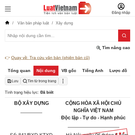
Đăng nhập
Văn bản pháp luật
Xây dựng
Tìm nâng cao
👉
Quay về: Tra cứu văn bản (phiên bản cũ)
Tổng quan
Nội dung
VB gốc
Tiếng Anh
Lược đồ
Lưu
Tìm từ trong trang
Tình trạng hiệu lực:
Đã biết
BỘ XÂY DỰNG
CỘNG HÒA XÃ HỘI CHỦ
________
NGHĨA VIỆT NAM
Độc lập - Tự do - Hạnh phúc
___________________