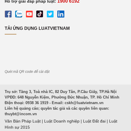
1900 6192
Hỗ trợ giải đáp pháp luật:
TẢI ỨNG DỤNG LUATVIETNAM
Quét mã QR code để cài đặt
Trụ sở: Tầng 3, Toà nhà IC, 82 Duy Tân, P.Cầu Giấy, TP.Hà Nội
VPĐD: 648 Nguyễn Kiệm, Phường Đức Nhuận, TP. Hồ Chí Minh
Điện thoại: 0938 36 1919 - Email:
cskh@luatvietnam.vn
Liên hệ quảng cáo; quyền tác giả và các quyền liên quan:
thuybt@incom.vn
Văn Bản Pháp Luật
|
Luật Doanh nghiệp
|
Luật Đất đai
|
Luật
Hình sự 2015