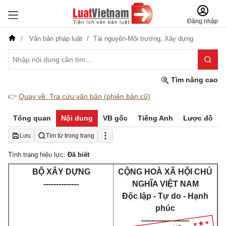
Đăng nhập
Văn bản pháp luật
Tài nguyên-Môi trường,
Xây dựng
Tìm nâng cao
👉
Quay về: Tra cứu văn bản (phiên bản cũ)
Tổng quan
Nội dung
VB gốc
Tiếng Anh
Lược đồ
Lưu
Tìm từ trong trang
Tình trạng hiệu lực:
Đã biết
BỘ XÂY DỰNG
CỘNG HOÀ XÃ HỘI CHỦ
--------------
NGHĨA VIỆT NAM
Độc lập - Tự do - Hạnh
phúc
-------------------