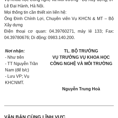
Lê Đại Hành, Hà Nội.
Mọi thông tin cần thiết xin liên hệ:
Ông Đinh Chính Lợi, Chuyên viên Vụ KHCN & MT – Bộ
Xây dựng
Điện thoại cơ quan: 04.39760271, máy lẻ 133; Fax:
04.39780676; Di động: 0983.140.200.
Nơi nhận:
TL. BỘ TRƯỞNG
- Như trên
VỤ TRƯỞNG VỤ KHOA HỌC
- TT Nguyễn Trần
CÔNG NGHỆ VÀ MÔI TRƯỜNG
Nam (để b/c)
- Lưu VP; Vụ
KHCNMT.
Nguyễn Trung Hoà
VĂN BẢN CÙNG LĨNH VỰC