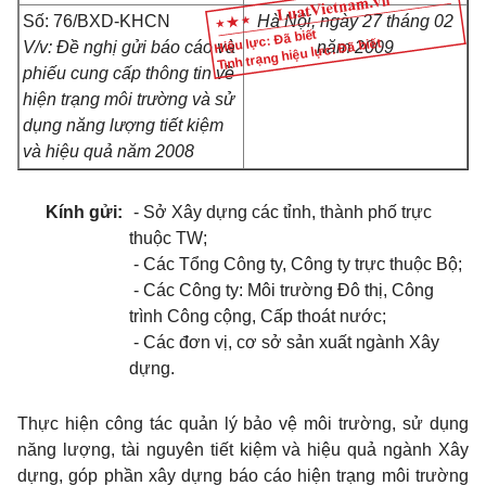
Số: 76/BXD-KHCN
Hà Nội, ngày 27 tháng 02
Hiệu lực: Đã biết
Tình trạng hiệu lực: Đã biết
V/v: Đề nghị gửi báo cáo và
năm 2009
phiếu cung cấp thông tin về
hiện trạng môi trường và sử
dụng năng lượng tiết kiệm
và hiệu quả năm 2008
Kính gửi:
- Sở Xây dựng các tỉnh, thành phố trực
thuộc TW;
- Các Tổng Công ty, Công ty trực thuộc Bộ;
- Các Công ty: Môi trường Đô thị, Công
trình Công cộng, Cấp thoát nước;
- Các đơn vị, cơ sở sản xuất ngành Xây
dựng.
Thực hiện công tác quản lý bảo vệ môi trường, sử dụng
năng lượng, tài nguyên tiết kiệm và hiệu quả ngành Xây
dựng, góp phần xây dựng báo cáo hiện trạng môi trường