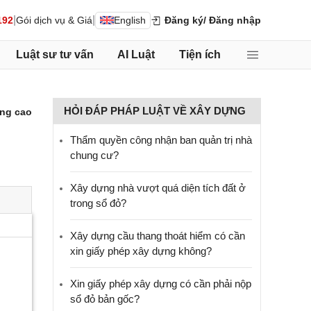
|
|
192
Gói dịch vụ & Giá
English
Đăng ký
/ Đăng nhập
Luật sư tư vấn
AI Luật
Tiện ích
HỎI ĐÁP PHÁP LUẬT VỀ XÂY DỰNG
ng cao
Thẩm quyền công nhận ban quản trị nhà
chung cư?
Xây dựng nhà vượt quá diện tích đất ở
trong sổ đỏ?
Xây dựng cầu thang thoát hiểm có cần
xin giấy phép xây dựng không?
Xin giấy phép xây dựng có cần phải nộp
sổ đỏ bản gốc?