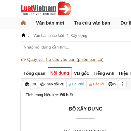
Văn bản mới
Tra cứu văn bản
Dự t
Văn bản pháp luật
Xây dựng
👉
Quay về: Tra cứu văn bản (phiên bản cũ)
Nội dung
Tổng quan
VB gốc
Tiếng Anh
Hiệu 
Lưu
Theo dõi VB
Ghi chú
Báo lỗi
In
Tình trạng hiệu lực:
Đã biết
BỘ XÂY DỰNG
_______