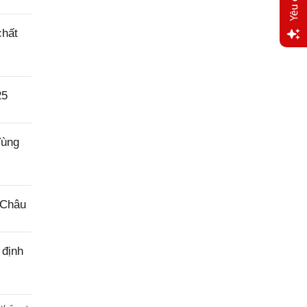
chất
Yêu
cầu
hỗ trợ
25
Vùng
 Châu
 định