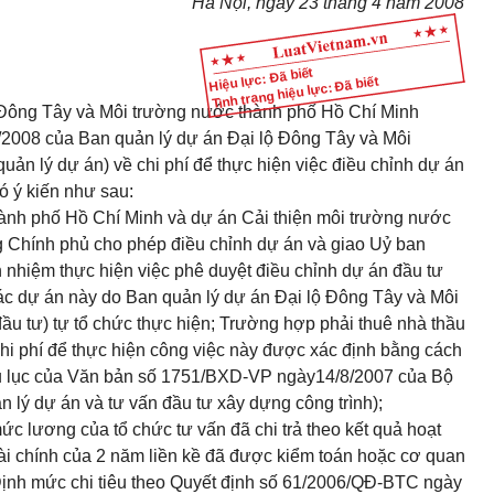
Hà Nội, ngày 23 tháng 4 năm 2008
Hiệu lực: Đã biết
Tình trạng hiệu lực: Đã biết
 Đông Tây và Môi trường nước thành phố Hồ Chí Minh
/2008 của Ban quản lý dự án Đại lộ Đông Tây và Môi
ản lý dự án) về chi phí để thực hiện việc điều chỉnh dự án
ó ý kiến như sau:
ành phố Hồ Chí Minh và dự án Cải thiện môi trường nước
 Chính phủ cho phép điều chỉnh dự án và giao Uỷ ban
 nhiệm thực hiện việc phê duyệt điều chỉnh dự án đầu tư
các dự án này do Ban quản lý dự án Đại lộ Đông Tây và Môi
u tư) tự tổ chức thực hiện; Trường hợp phải thuê nhà thầu
 chi phí để thực hiện công việc này được xác định bằng cách
phụ lục của Văn bản số 1751/BXD-VP ngày14/8/2007 của Bộ
 lý dự án và tư vấn đầu tư xây dựng công trình);
c lương của tổ chức tư vấn đã chi trả theo kết quả hoạt
ài chính của 2 năm liền kề đã được kiểm toán hoặc cơ quan
 Định mức chi tiêu theo Quyết định số 61/2006/QĐ-BTC ngày