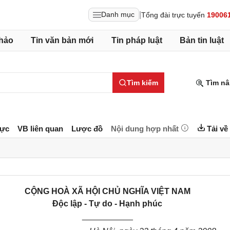
|
Danh mục
Tổng đài trực tuyến
19006
hảo
Tin văn bản mới
Tin pháp luật
Bản tin luật
Tìm kiếm
Tìm nâ
lực
VB liên quan
Lược đồ
Nội dung hợp nhất
Tải về
CỘNG HOÀ XÃ HỘI CHỦ NGHĨA VIỆT NAM
Độc lập - Tự do - Hạnh phúc
___________