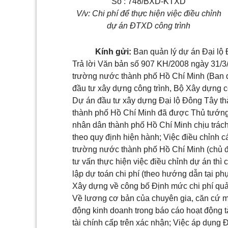
Số : 748/BXD-KTXD
V/v:
Chi phí để thực hiện việc điều chỉnh
dự án ĐTXD công trình
Kính gửi:
Ban quản lý dự án Đại lộ
Trả lời Văn bản số 907 KH/2008 ngày 31/3
trường nước thành phố Hồ Chí Minh (Ban qu
đầu tư xây dựng công trình, Bộ Xây dựng c
Dự án đầu tư xây dựng Đại lộ Đông Tây th
thành phố Hồ Chí Minh đã được Thủ tướng
nhân dân thành phố Hồ Chí Minh chịu trách
theo quy định hiện hành; Việc điều chỉnh 
trường nước thành phố Hồ Chí Minh (chủ đầ
tư vấn thực hiện việc điều chỉnh dự án thì
lập dự toán chi phí (theo hướng dẫn tại 
Xây dựng về công bố Định mức chi phí quản
Về lương cơ bản của chuyên gia, căn cứ mứ
động kinh doanh trong báo cáo hoạt động t
tài chính cấp trên xác nhận; Việc áp dụng