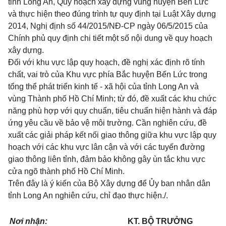
tỉnh Long An, Quy hoạch xây dựng vùng huyện Bến Lức
và thực hiện theo đúng trình tự quy định tại Luật Xây dựng
2014, Nghị định số 44/2015/NĐ-CP ngày 06/5/2015 của
Chính phủ quy định chi tiết một số nội dung về quy hoạch
xây dựng.
Đối với khu vực lập quy hoạch, đề nghị xác định rõ tính
chất, vai trò của Khu vực phía Bắc huyện Bến Lức trong
tổng thể phát triển kinh tế - xã hội của tỉnh Long An và
vùng Thành phố Hồ Chí Minh
; từ đó, đề xuất các khu chức
năng phù hợp với quy chuẩn, tiêu chuẩn hiện hành và đáp
ứng yêu cầu về bảo vệ môi trường. Cần nghiên cứu, đề
xuất các giải pháp kết nối giao thông giữa khu vực lập quy
hoạch với các khu vực lân cận và với các tuyến đường
giao thông liên tỉnh, đảm bảo không gây ùn tắc khu vực
cửa ngõ thành phố Hồ Chí Minh.
Trên đây là ý kiến của Bộ Xây dựng để
Ủy ban nhân dân
tỉnh Long An nghiên cứu, chỉ đạo thực hiện./.
Nơi nhận:
KT. BỘ TRƯỞNG