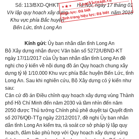
Số: 113/BXD-QHKT
Hà Nội, ngày 17 tháng 01
Hiệu lực: Đã biết
V/v lập quy hoạch xây dựng
năm 2018
Tình trạng hiệu lực: Đã biết
Khu vực phía Bắc huyện
Bến Lức, tỉnh Long An
Kính gửi:
Ủy ban nhân dân tỉnh Long An
Bộ Xây dựng nhận được Văn bản số 5272/UBND-KT
ngày 17/11/2017 của Ủy ban nhân dân tỉnh Long An đề
nghị cho ý kiến về nội dung đồ án Quy hoạch chung xây
dựng tỷ lệ 1/10.000 Khu vực phía Bắc huyện Bến Lức, tỉnh
Long An. Sau khi nghiên cứu, Bộ Xây dựng có ý kiến như
sau:
Căn cứ đồ án Điều chỉnh quy hoạch xây dựng vùng Thành
phố Hồ Chí Minh đến năm 2030 và tầm nhìn đến năm
2050 được Thủ tướng Chính phủ phê duyệt tại Quyết định
số 2076/QĐ-TTg ngày 22/12/2017, đề nghị Ủy ban nhân
dân tỉnh Long An kiểm tra, rà soát cơ sở pháp lý lập quy
hoạch, đảm bảo phù hợp với Quy hoạch xây dựng vùng