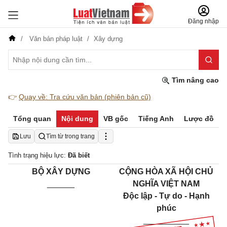
Đăng nhập
Văn bản pháp luật
Xây dựng
Tìm nâng cao
👉
Quay về: Tra cứu văn bản (phiên bản cũ)
Tổng quan
Nội dung
VB gốc
Tiếng Anh
Lược đồ
Lưu
Tìm từ trong trang
Tình trạng hiệu lực:
Đã biết
BỘ XÂY DỰNG
CỘNG HÒA XÃ HỘI CHỦ
______
NGHĨA VIỆT NAM
Độc lập - Tự do - Hạnh
phúc
__________